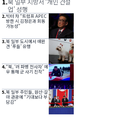
1
.
북 일부 지방서 ‘개인 건설
업’ 성행
2
.
빅터 차 “트럼프 APEC
방한 시 김정은과 회동
가능성”
3
.
북 일부 도시에서 애완
견 ‘푸들’ 유행
4
.
“북, ‘러 파병 전사자’ 예
우 통해 군 사기 진작”
5
.
북 일부 주민들, 원산·갈
마 관광에 “기대보다 부
담감”