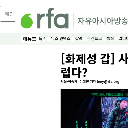
메인 콘텐츠로 건너뛰기
메뉴
뉴스 인뎁스
칼럼
주간프로
특집
멀티
뉴스
메뉴
[화제성 갑] 
럽다?
서울-이승재, 이예진 기자 leey@rfa.org