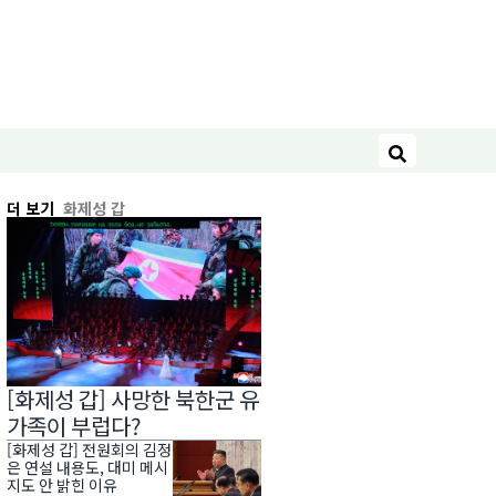
검색
더 보기
화제성 갑
[화제성 갑] 사망한 북한군 유
가족이 부럽다?
[화제성 갑] 전원회의 김정
은 연설 내용도, 대미 메시
지도 안 밝힌 이유