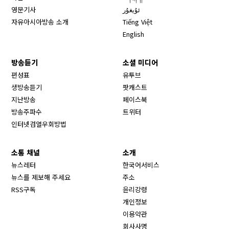
영문기사
ئۇيغۇر
자유아시아방송 소개
Tiếng Việt
English
방송듣기
소셜 미디어
Opens in new window
편성표
유투브
생방송듣기
팟캐스트
Opens in new window
지난방송
페이스북
Opens in new window
방송주파수
트위터
Opens in new window
인터넷검열우회방법
소통 채널
소개
뉴스레터
한국어서비스
뉴스를 제보해 주세요
주소
RSS구독
윤리강령
개인정보
이용약관
회사사명