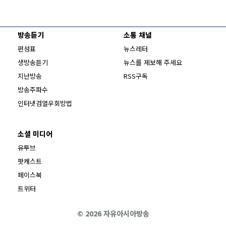
방송듣기
소통 채널
편성표
뉴스레터
생방송듣기
뉴스를 제보해 주세요
지난방송
RSS구독
방송주파수
Opens in new window
인터넷검열우회방법
소셜 미디어
Opens in new window
유투브
팟캐스트
Opens in new window
페이스북
Opens in new window
트위터
© 2026 자유아시아방송