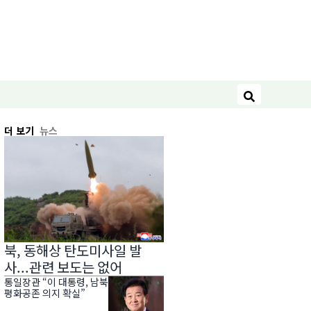
검색
더 보기
뉴스
북, 동해상 탄도미사일 발
사...관련 보도는 없어
통일장관 “이 대통령, 남북
평화공존 의지 확실”