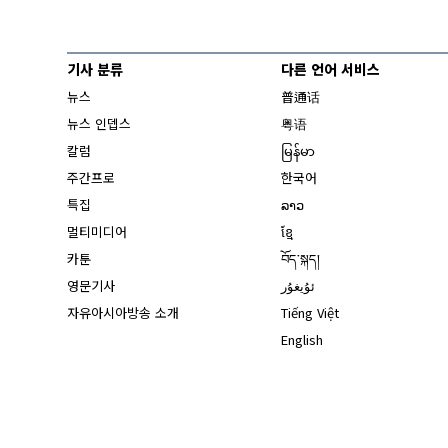
기사 분류
다른 언어 서비스
뉴스
普通话
뉴스 인뎁스
粤语
칼럼
မြန်မာ
주간프로
한국어
특집
ລາວ
멀티미디어
ខ្មែ
카툰
བོད་སྐད།
영문기사
ئۇيغۇر
자유아시아방송 소개
Tiếng Việt
English