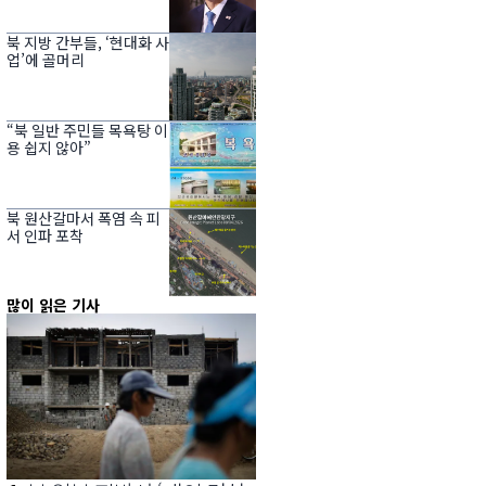
북 지방 간부들, ‘현대화 사
업’에 골머리
“북 일반 주민들 목욕탕 이
용 쉽지 않아”
북 원산갈마서 폭염 속 피
서 인파 포착
많이 읽은 기사