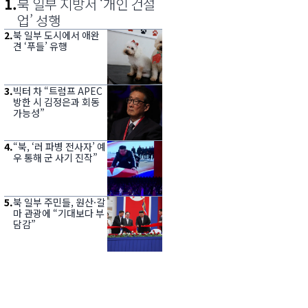
1
.
북 일부 지방서 ‘개인 건설
업’ 성행
2
.
북 일부 도시에서 애완
견 ‘푸들’ 유행
3
.
빅터 차 “트럼프 APEC
방한 시 김정은과 회동
가능성”
4
.
“북, ‘러 파병 전사자’ 예
우 통해 군 사기 진작”
5
.
북 일부 주민들, 원산·갈
마 관광에 “기대보다 부
담감”