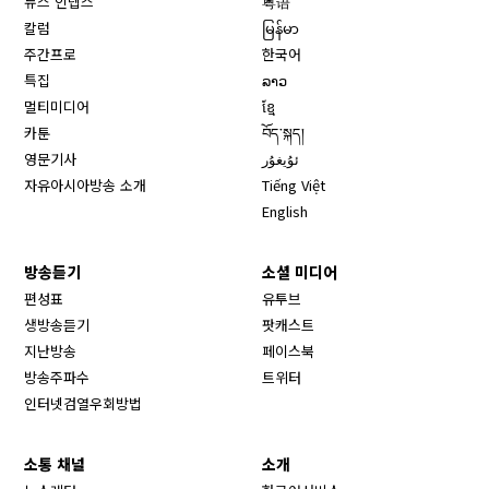
뉴스 인뎁스
粤语
칼럼
မြန်မာ
주간프로
한국어
특집
ລາວ
멀티미디어
ខ្មែ
카툰
བོད་སྐད།
영문기사
ئۇيغۇر
자유아시아방송 소개
Tiếng Việt
English
방송듣기
소셜 미디어
Opens in new window
편성표
유투브
생방송듣기
팟캐스트
Opens in new window
지난방송
페이스북
Opens in new window
방송주파수
트위터
Opens in new window
인터넷검열우회방법
소통 채널
소개