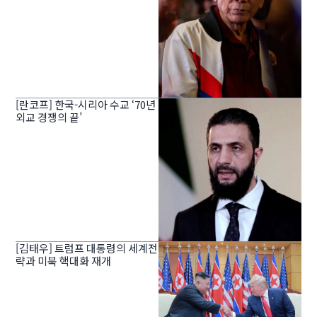
[란코프] 한국-시리아 수교 ‘70년
외교 경쟁의 끝’
[김태우] 트럼프 대통령의 세계전
략과 미북 핵대화 재개