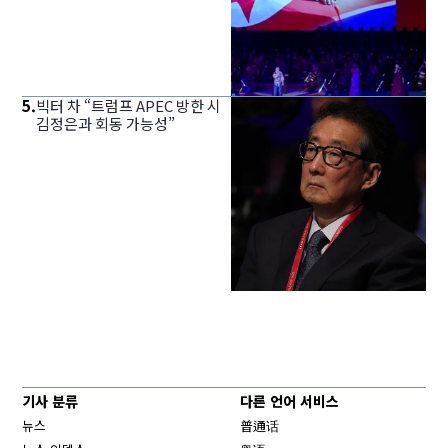
5
.
빅터 차 “트럼프 APEC 방한 시
김정은과 회동 가능성”
기사 분류
다른 언어 서비스
뉴스
普通话