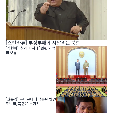
[스칼라튜] 부정부패에 시달리는 북한
[김현아] ‘천리마 시대’ 관련 기억
의 오류
[권은경] 두테르테에 적용된 반인
도범죄, 북한은 누가?