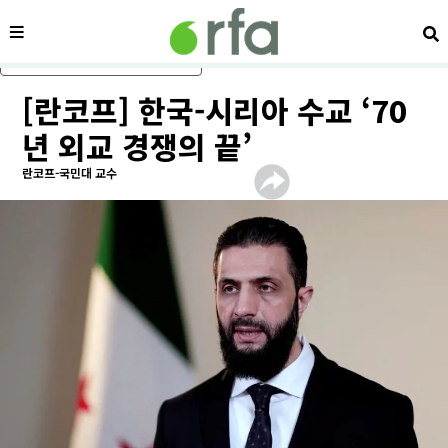
메뉴
검
메인 콘텐츠로 건너뛰기
[란코프] 한국-시리아 수교 ‘70
년 외교 경쟁의 끝’
란코프-국민대 교수