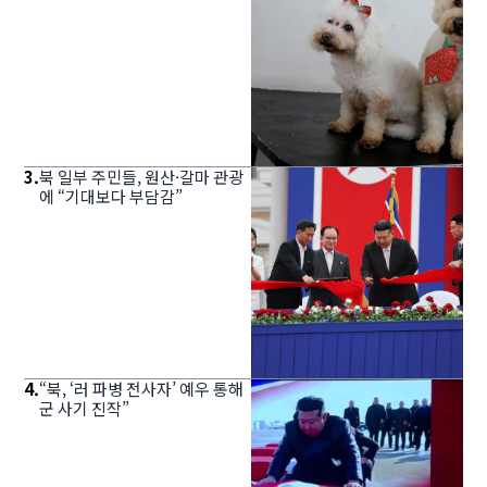
3
.
북 일부 주민들, 원산·갈마 관광
에 “기대보다 부담감”
4
.
“북, ‘러 파병 전사자’ 예우 통해
군 사기 진작”