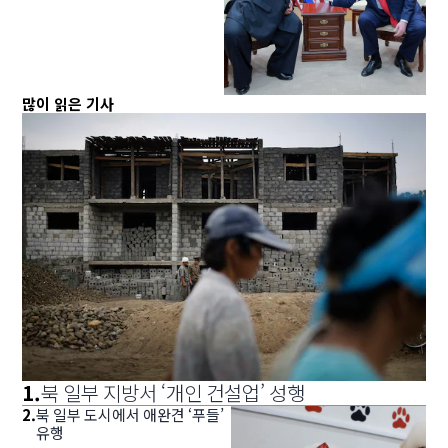
많이 읽은 기사
1
.
북 일부 지방서 ‘개인 건설업’ 성행
2
.
북 일부 도시에서 애완견 ‘푸들’
유행