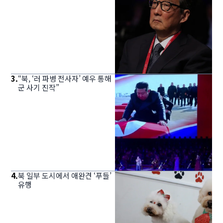
3
.
“북, ‘러 파병 전사자’ 예우 통해
군 사기 진작”
4
.
북 일부 도시에서 애완견 ‘푸들’
유행