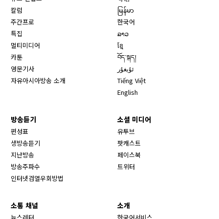
칼럼
မြန်မာ
주간프로
한국어
특집
ລາວ
멀티미디어
ខ្មែ
카툰
བོད་སྐད།
영문기사
ئۇيغۇر
자유아시아방송 소개
Tiếng Việt
English
방송듣기
소셜 미디어
Opens in new window
편성표
유투브
생방송듣기
팟캐스트
Opens in new window
지난방송
페이스북
Opens in new window
방송주파수
트위터
Opens in new window
인터넷검열우회방법
소통 채널
소개
뉴스레터
한국어서비스