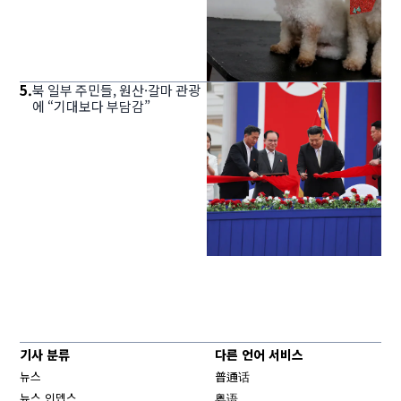
5
.
북 일부 주민들, 원산·갈마 관광
에 “기대보다 부담감”
기사 분류
다른 언어 서비스
뉴스
普通话
뉴스 인뎁스
粤语