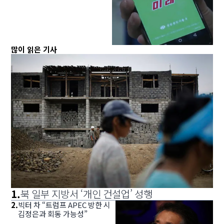
많이 읽은 기사
1
.
북 일부 지방서 ‘개인 건설업’ 성행
2
.
빅터 차 “트럼프 APEC 방한 시
김정은과 회동 가능성”