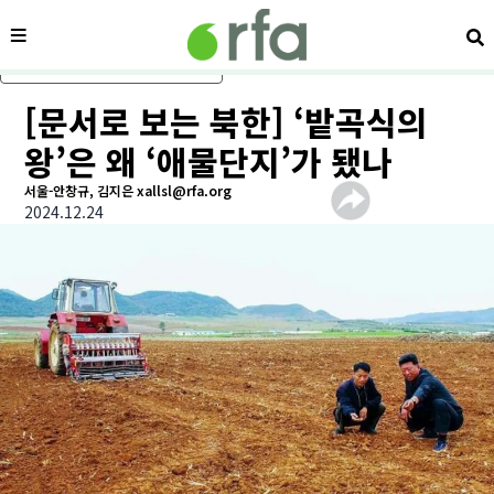
메뉴
검
메인 콘텐츠로 건너뛰기
[문서로 보는 북한] ‘밭곡식의
왕’은 왜 ‘애물단지’가 됐나
서울-안창규, 김지은 xallsl@rfa.org
2024.12.24