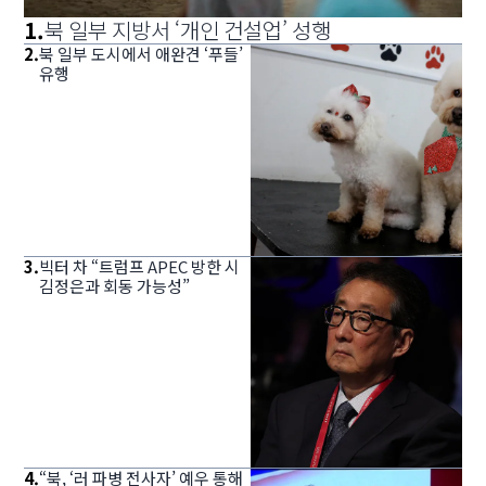
1
.
북 일부 지방서 ‘개인 건설업’ 성행
2
.
북 일부 도시에서 애완견 ‘푸들’
유행
3
.
빅터 차 “트럼프 APEC 방한 시
김정은과 회동 가능성”
4
.
“북, ‘러 파병 전사자’ 예우 통해