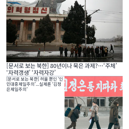
[문서로 보는 북한] 80년이나 묵은 과제?…‘주체’
‘자력갱생’ ‘자력자강’
[문서로 보는 북한] 허울 뿐인 ‘인
민대중제일주의’...실제론 ‘김정
은제일주의’