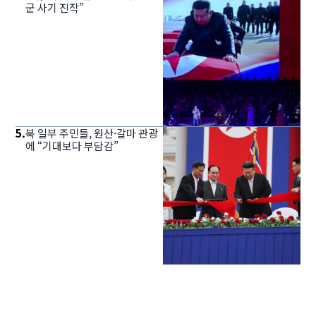
군 사기 진작”
5
.
북 일부 주민들, 원산·갈마 관광
에 “기대보다 부담감”