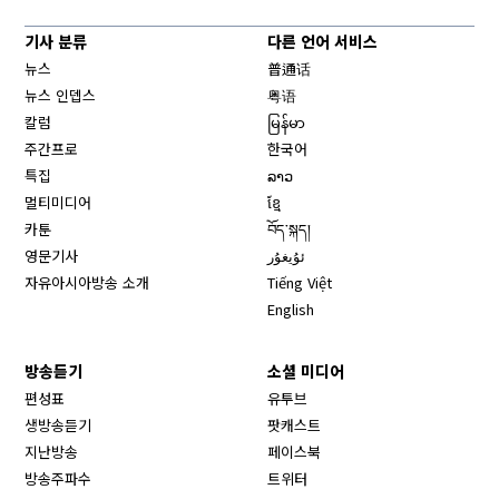
기사 분류
다른 언어 서비스
뉴스
普通话
뉴스 인뎁스
粤语
칼럼
မြန်မာ
주간프로
한국어
특집
ລາວ
멀티미디어
ខ្មែ
카툰
བོད་སྐད།
영문기사
ئۇيغۇر
자유아시아방송 소개
Tiếng Việt
English
방송듣기
소셜 미디어
Opens in new window
편성표
유투브
생방송듣기
팟캐스트
Opens in new window
지난방송
페이스북
Opens in new window
방송주파수
트위터
Opens in new window