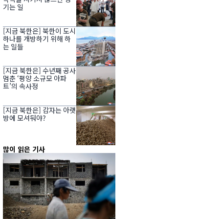
기는 일
[지금 북한은] 북한이 도시
하나를 개방하기 위해 하
는 일들
[지금 북한은] 수년째 공사
멈춘 ‘평양 소규모 아파
트’의 속사정
[지금 북한은] 감자는 아랫
방에 모셔둬야?
많이 읽은 기사