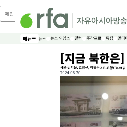
메인 콘텐츠로 건너뛰기
메뉴
뉴스 인뎁스
칼럼
주간프로
특집
멀티
뉴스
메뉴
[지금 북한은]
서울-김지은, 안창규, 이현주 xallsl@rfa.org
2024.06.20