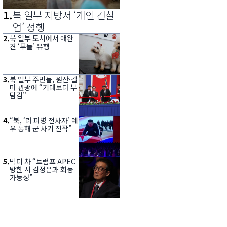
1
.
북 일부 지방서 ‘개인 건설
업’ 성행
2
.
북 일부 도시에서 애완
견 ‘푸들’ 유행
3
.
북 일부 주민들, 원산·갈
마 관광에 “기대보다 부
담감”
4
.
“북, ‘러 파병 전사자’ 예
우 통해 군 사기 진작”
5
.
빅터 차 “트럼프 APEC
방한 시 김정은과 회동
가능성”