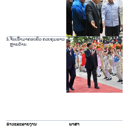
5
.
ຈີນເຂົ້າມາຄອບຄົວ ຄວບຄຸມລາວ
ຫຼາຍດ້ານ
ຂ່າວແລະລາຍງານ
ພາສາ