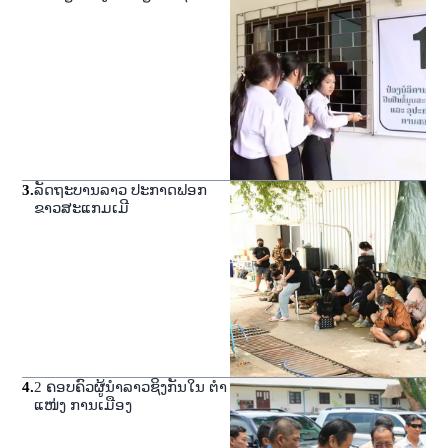
3
.
ລັດຖະບານລາວ ປະກາດຟອກ
ຂາວສະແກມເມີ
4
.
2 ຄອບຄົວຜູ້ນໍາລາວຊິງກັນໃນ ຕໍາ
ແໜ່ງ ການເມືອງ