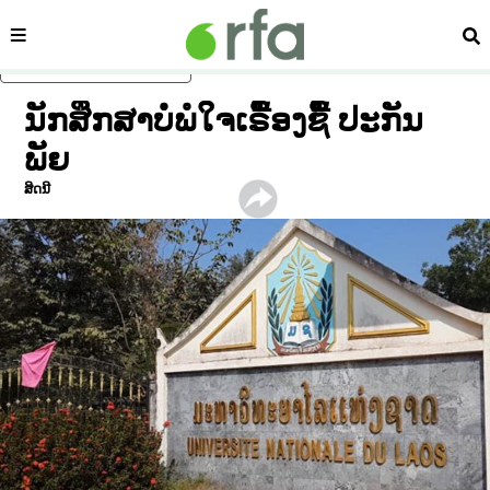
ໝວດ
ຄົ້
ຂ້າມໄປຍັງເນື້ອຫາຫຼັກ
ນັກສຶກສາບໍ່ພໍໃຈເຣື້ອງຊື້ ປະກັນ
ພັຍ
ສິດນີ