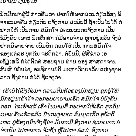
ເຮົາຊິມີ ເງິນຢູ່ໃສ".
ນັກສຶກສາຜູ້ນີ້ ກ່າວຕື່ມວ່າ ຢາກໃຫ້ພາກສ່ວນກ່ຽວຂ້ອງ ພິ
ຈາຣະນາຄືນ ກ່ຽວກັບ ແຈ້ງການ ສະບັບນີ້ ຖ້າເປັນໄປໄດ້ ກໍ່
ຢາກໃຫ້ ເປັນການ ສມັກໃຈ ບໍ່ຄວນອອກແຈ້ງການ ເປັນ
ຂໍ້ບັງຄັບ ເພາະ ນັກສຶກສາ ກໍ່ມີຣາຍຈ່າຍ ຫຼາຍຢູ່ແລ້ວ ຈຶ່ງບໍ່
ຢາກມີຣາຍຈ່າຍ ເພີ້ມອີກ ຄວນໃຫ້ເປັນ ການສມັກໃຈ
ຂອງແຕ່ລະ ບຸກຄົນ ຈະດີກວ່າ. ຕໍ່ບັນນີ້, ຜູ້ສື່ຂ່າວ ເອ
ເຊັຽເສຣີ ກໍ່ໄດ້ຕິດຕໍ່ ສອບຖາມ ທ່ານ ຮອງ ສາສດາຈານ
ສົມສີ ຍໍພັນໄຊ, ອະທິການບໍດີ ມະຫາວິທຍາລັຍ ແຫ່ງຊາຕ
ລາວ ຊຶ່ງທ່ານ ກໍ່ໄດ້ ຊີ້ແຈງວ່າ:
"ເຮົາບໍ່ໄດ້ບັງຄັບນ່າ ຄວາມຕື່ນຕົວຂອງນັກຮຽນ ຊຸກຍູ້ໃຫ້
ນັກຮຽນເຂົ້າໃຈ ລະກະພຍາຍາມເຮັດ ສມັກໃຈ ບໍ່ບັງຄັບ
ດອກ. ໄທເຮົາແທ້ ເຮົາໃນນາມທີ່ ກະຢາກໃຫ້ເຮັດ ທຸກຄົນ
ເນາະ ຄັນເຮັດແລ້ວ ມັນກະງ່າຍເດ ສົມມຸດເກີດ ອຸບັຕຕິ
ເຫຕ ຢູ່ທ້ອງຖນົນຈັ່ງຊີ້ນ່າ ມັນກະມີ ອົງການ ຊ່ວຍເນາະ ບໍ່
ຈຳເປັນ ໄປຫາການ ຈັດຕັ້ງ ຫຼືໄປຫາ ພໍ່ແມ່, ອົງການ