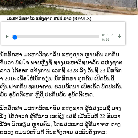
ມະຫາວິທຍາໄລ ແຫ່ງຊາດ ສປປ ລາວ
(RFA/LX)
0:00
/
0:00
ນັກສຶກສາ ມະຫາວິທຍາລັຍ ແຫ່ງຊາຕ ຫຼາຍຄົນ ພາກັນ
ຈົ່ມວ່າ ບໍ່ພໍໃຈ ພາຍຫຼັງທີ່ ທາງມະຫາວິທຍາລັຍ ແຫ່ງຊາຕ
ລາວ ໄດ້ອອກ ແຈ້ງການ ເລກທີ 4328 ລົງ ວັນທີ 23 ພຶສຈິກ
າ 2016 ເພື່ອໃຫ້ນັກຮຽນ ນັກສຶກສາ ທຸກຄົນ ເປີດບັນຊີ
ເງິນຝາກກັບ ທະນາຄານ ຮ່ວມພັທນາ ເພື່ອເຮັດ ບັດປະກັນ
ພັຍ ອຸບັດຕິເຫກ ຫຼືຊື້ ປະກັນພັຍ ອຸບັດຕິເຫດ.
ນັກສຶກສາ ມະຫາວິທຍາລັຍ ແຫ່ງຊາຕ ຜູ້ຂໍສງວນຊື່ ນາງ
ນຶ່ງ ໄດ້ກ່າວຕໍ່ ຜູ້ສື່ຂ່າວ ເອເຊັຽ ເສຣີ ເມື່ອວັນທີ 22 ທັນວາ
ນີ້ວ່າ ນັກຮຽນ ຫຼາຍຄົນ, ໂດຍສະເພາະ ຜູ້ທີ່ມາຈາກ ຕ່າງ
ແຂວງ ແມ່ນບໍ່ເຫັນດີ ກັບແຈ້ງການ ສະບັບດັ່ງກ່າວ: