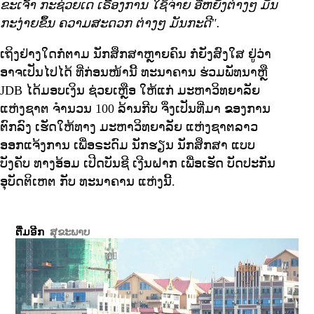
ຂະເຈົ້າ ກະຊ່ວຍເດ ເຣື້ອງການ ໃຊ້ຈ່າຍ ອີ່ຫຍັງຕ່າງໆ ມັນ
ກະງ່າຍຂຶ້ນ ຄວາມສະດວກ ຕ່າງໆ ມັນກະດີ".
ເຖິງຢ່າງໃດກໍ່ຕາມ ນັກສຶກສາຫຼາຍຄົນ ກໍ່ຍັງສົງໃສ ຢູ່ວ່າ
ອາຈເປັນໄປໄດ້ ທີ່ກ່ອນໜ້ານີ້ ທະນາຄານ ຮ່ວມພັທນາຫຼື
JDB ໄດ້ມອບເງິນ ຊ່ວຍເຫຼືອ ໃຫ້ແກ່ ມະຫາວິທຍາລັຍ
ແຫ່ງຊາຕ ຈຳນວນ 100 ລ້ານກີບ ຈຶ່ງເປັນທີ່ມາ ຂອງການ
ຕົກລົງ ເຮັດໃຫ້ທາງ ມະຫາວິທຍາລັຍ ແຫ່ງຊາຕລາວ
ອອກແຈ້ງການ ເພື່ອຣະດົມ ນັກຮຽນ ນັກສຶກສາ ແບບ
ບັງຄັບ ທາງອ້ອມ ເປີດບັນຊີ ເງີນຝາກ ເພື່ອເຮັດ ບັດປະກັນ
ອຸບັດຕິເຫຕ ກັບ ທະນາຄານ ແຫ່ງນີ້.
ຕື່ມອີກ
ສຸຂະພາບ