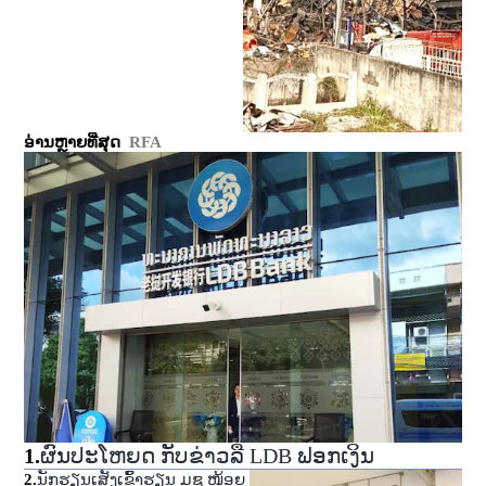
ອ່ານຫຼາຍທີ່ສຸດ
RFA
1
.
ຜົນປະໂຫຍດ ກັບຂ່າວລື LDB ຟອກເງິນ
2
.
ນັກຮຽນເສັງເຂົ້າຮຽນ ມຊ ໜ້ອຍ