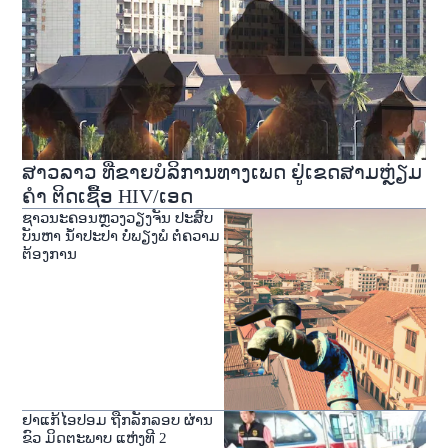
ສາວລາວ ທີ່ຂາຍບໍລິການທາງເພດ ຢູ່ເຂດສາມຫຼ່ຽມ
ຄຳ ຕິດເຊື້ອ HIV/ເອດ
ຊາວນະຄອນຫຼວງວຽງຈັນ ປະສົບ
ບັນຫາ ນໍ້າປະປາ ບໍ່ພຽງພໍ ຕໍ່ຄວາມ
ຕ້ອງການ
ຢາແກ້ໄອປອມ ຖືກ​ລັກ​ລອບ ຜ່ານ
ຂົວ ມິດຕະພາບ ແຫ່ງທີ 2