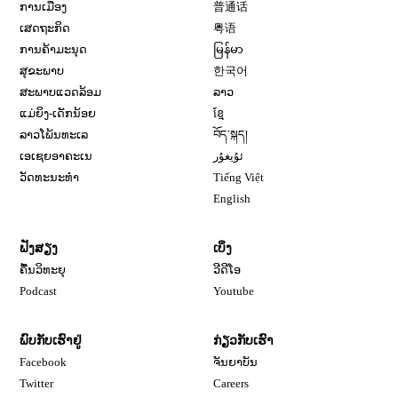
ການເມືອງ
普通话
ເສດຖະກິດ
粤语
ການຄ້າມະນຸດ
မြန်မာ
ສຸຂະພາບ
한국어
ສະພາບແວດລ້ອມ
ລາວ
ແມ່ຍິງ-ເດັກນ້ອຍ
ខ្មែ
ລາວໂພ້ນທະເລ
བོད་སྐད།
ເອເຊຍອາຄະເນ
ئۇيغۇر
ວັດທະນະທຳ
Tiếng Việt
English
ຟັງສຽງ
ເບິ່ງ
ຄື້ນວິທະຍຸ
ວີດີໂອ
Opens in new window
Podcast
Youtube
ພົບກັບເຮົາຢູ່
ກ່ຽວກັບເຮົາ
Opens in new window
Facebook
ຈັນຍາບັນ
Opens in new window
Opens in new window
Twitter
Careers