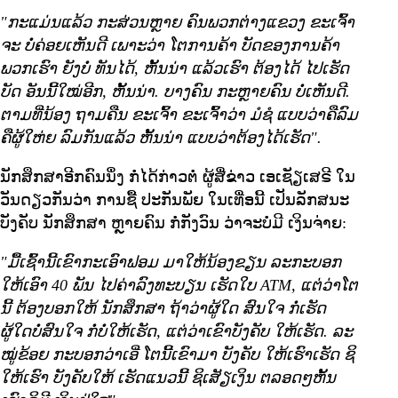
"ກະແມ່ນແລ້ວ ກະສ່ວນຫຼາຍ ຄົນພວກຕ່າງແຂວງ ຂະເຈົ້າ
ຈະ ບໍ່ຄ່ອຍເຫັນດີ ເພາະວ່າ ໂຕການຄ້າ ບັດຂອງການຄ້າ
ພວກເຮົາ ຍັງບໍ່ ທັນໄດ້, ຫັ້ນນ່າ ແລ້ວເຮົາ ຕ້ອງໄດ້ ໄປເຮັດ
ບັດ ອັນນີ້ໃໝ່ອີກ, ຫັ້ນນ່າ. ບາງຄົນ ກະຫຼາຍຄົນ ບໍ່ເຫັນດີ.
ຕາມທີ່ນ້ອງ ຖາມຄືນ ຂະເຈົ້າ ຂະເຈົ້າວ່າ ມໍຊໍ ແບບວ່າຄືລົມ
ຄືຜູ້ໃຫ່ຍ ລົມກັນແລ້ວ ຫັ້ນນ່າ ແບບວ່າຕ້ອງໄດ້ເຮັດ".
ນັກສຶກສາອີກຄົນນຶ່ງ ກໍ່ໄດ້ກ່າວຕໍ່ ຜູ້ສື່ຂ່າວ ເອເຊັຽເສຣີ ໃນ
ວັນດຽວກັນວ່າ ການຊື້ ປະກັນພັຍ ໃນເທື່ອນີ້ ເປັນລັກສນະ
ບັງຄັບ ນັກສຶກສາ ຫຼາຍຄົນ ກໍ່ກັງວົນ ວ່າຈະບໍ່ມີ ເງິນຈ່າຍ:
"ມື້ເຊົ້ານີ້ເຂົາກະເອົາຟອມ ມາໃຫ້ນ້ອງຂຽນ ລະກະບອກ
ໃຫ້ເອົາ 40 ພັນ ໄປຄ່າລົງທະບຽນ ເຮັດໃບ ATM, ແຕ່ວ່າໂຕ
ນີ້ ຕ້ອງບອກໃຫ້ ນັກສຶກສາ ຖ້າວ່າຜູ້ໃດ ສົນໃຈ ກໍ່ເຮັດ
ຜູ້ໃດບໍ່ສົນໃຈ ກໍ່ບໍ່ໃຫ້ເຮັດ, ແຕ່ວ່າເຂົາບັງຄັບ ໃຫ້ເຮັດ. ລະ
ໝູ່ຂ້ອຍ ກະບອກວ່າເອີ່ ໂຕນີ້ເຂົາມາ ບັງຄັບ ໃຫ້ເຮົາເຮັດ ຊິ
ໃຫ້ເຮົາ ບັງຄັບໃຫ້ ເຮັດແນວນີ້ ຊິເສັຽເງິນ ຕລອດໆຫັ້ນ