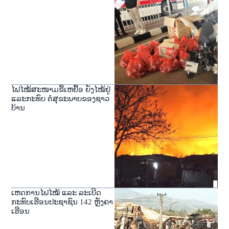
ໄຟໄໝ້ສະໜາມຂີ້ເຫຍື້ອ ຍັງໄໝ້ຢູ່
ແລະກະທົບ ຕໍ່ສຸຂະພາບຂອງຊາວ
ບ້ານ
ເຫດການໄຟໄໝ້ ແລະ ລະເບີດ
ກະທົບເຮືອນປະຊາຊົນ 142 ຫຼັງຄາ
ເຮືອນ