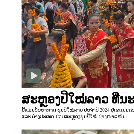
ສະຫຼອງປີໃໝ່ລາວ ທີ່
ນີ້ແມ່ນບັນຍາກາດ ບຸນປີໃໝ່ລາວ ປະຈຳປີ 2024 ຢູ່ເຂດນະ
ແລະ ຕ່າງປະເທດ ຮ່ວມສະຫຼອງບຸນປີໃໝ່ ຢ່າງໜາແໜ້ນ.