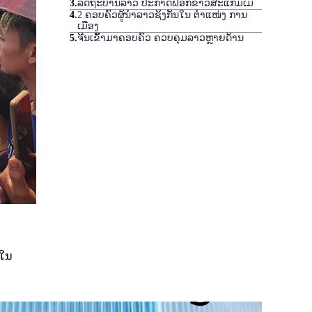
3
.
ລັດຖະບານລາວ ປະກາດຟອກຂາວສະແກມເມີ
4
.
2 ຄອບຄົວຜູ້ນໍາລາວຊິງກັນໃນ ຕໍາແໜ່ງ ການ
ເມືອງ
5
.
ຈີນເຂົ້າມາຄອບຄົວ ຄວບຄຸມລາວຫຼາຍດ້ານ
ຍໃນ