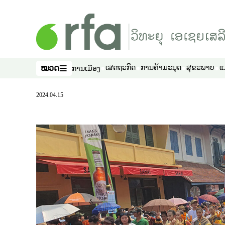
ຂ້າມໄປຍັງເນື້ອຫາຫຼັກ
ໝວດ
ເສດຖະກິດ
ການຄ້າມະນຸດ
ສຸຂະພາບ
ແ
ການເມືອງ
ໝວດ
2024.04.15