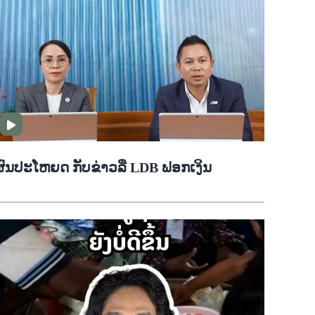
ຜົນປະໂຫຍດ ກັບຂ່າວລື LDB ຟອກເງິນ