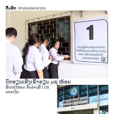
ຕື່ມອີກ
ຂ່າວແລະລາຍງານ
ນັກຮຽນເສັງເຂົ້າຮຽນ ມຊ ໜ້ອຍ
ຜົນປະໂຫຍດ ກັບຂ່າວລື LDB
ຟອກເງິນ