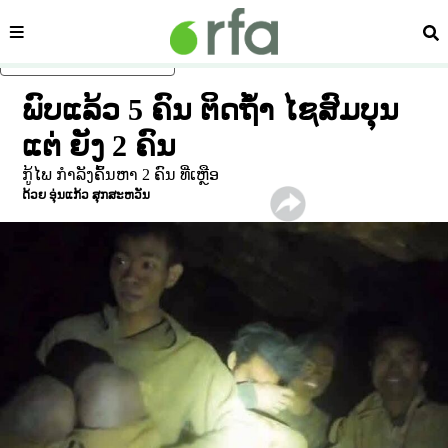
ໝວດ
ຄົ້
ຂ້າມໄປຍັງເນື້ອຫາຫຼັກ
ພົບແລ້ວ 5 ຄົນ ຕິດຖໍ້າ ໄຊສົມບຸນ
ແຕ່ ຍັງ 2 ຄົນ
ກູ້ໄພ ກໍາລັງຄົ້ນຫາ 2 ຄົນ ທີ່ເຫຼືອ
ດ້ວຍ
ອຸ່ນແກ້ວ ສຸກສະຫວັນ