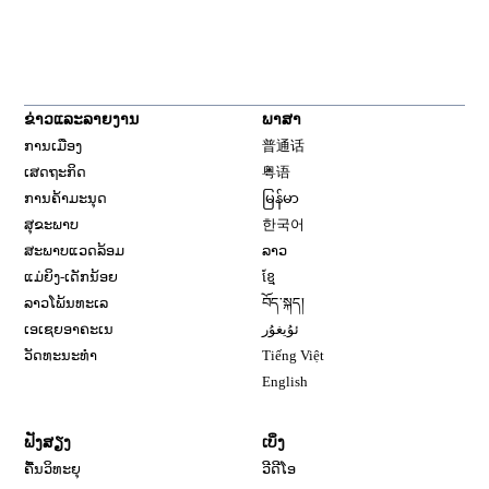
ຂ່າວແລະລາຍງານ
ພາສາ
ການເມືອງ
普通话
ເສດຖະກິດ
粤语
ການຄ້າມະນຸດ
မြန်မာ
ສຸຂະພາບ
한국어
ສະພາບແວດລ້ອມ
ລາວ
ແມ່ຍິງ-ເດັກນ້ອຍ
ខ្មែ
ລາວໂພ້ນທະເລ
བོད་སྐད།
ເອເຊຍອາຄະເນ
ئۇيغۇر
ວັດທະນະທຳ
Tiếng Việt
English
ຟັງສຽງ
ເບິ່ງ
ຄື້ນວິທະຍຸ
ວີດີໂອ