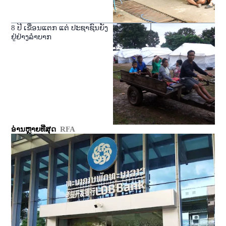
8 ປີ ເຂື່ອນແຕກ ແຕ່ ປະຊາຊົນຍັງ
ຢູ່ຢ່າງລໍາບາກ
ອ່ານຫຼາຍທີ່ສຸດ
RFA