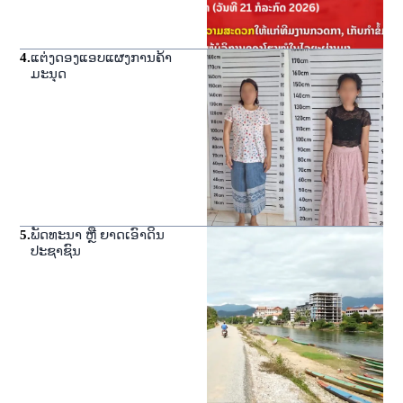
4
.
ແຕ່ງດອງແອບແຜງການຄ້າ
ມະນຸດ
5
.
ພັດທະນາ ຫຼື ຍາດເອົາດິນ
ປະຊາຊົນ