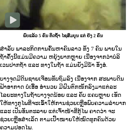
ພົບແລ້ວ 5 ຄົນ ຕິດຖໍ້າ ໄຊສົມບຸນ ແຕ່ ຍັງ 2 ຄົນ
ສຳລັບ ພາລະກິດການຄົ້ນຫາຄົນລາວ ທັງ 7 ຄົນ ພາຍໃນ
ຖ້ຳຄັ້ງນີ້ແມ່ນມີຄວາມ ຫຍຸ້ງຍາກຫຼາຍ ເນື່ອງຈາກວ່າບໍລິ
ເວນປາກຖ້ຳ ແລະ ທາງໃນຖ້ຳ ແມ່ນຍັງມີນ້ຳ ອັງອໍ.
ບາງຈຸດມີດິນຊາຍເຈືອນທັບຖົມລົງ ເນື່ອງຈາກ ສະພາບດິນ
ຟ້າອາກາດ ບໍ່ເອື້ອ ອຳນວຍ ມີຝົນຕົກໜັກລົງມາແຕ່ລະ
ໄລຍະທາງໃນຖ້ຳບາງຈຸດນ້ອຍ ແລະ ຄັບ ແຄບຫຼາຍ ເຮັດ
ໃຫ້ທາງກູໄພທີ່ຈະເຂົ້າໃຫ້ການຊ່ວຍເຫຼືອພົບຄວາມລຳບາກ
ແລະ ເປັນອັນຕະລາຍ ແຕ່ເຈົ້າໜ້າທີ່ກູ້ໄພ ຄາດວ່າ ຈະ
ຊ່ວຍເຫຼືອສຳເລັດ ຕາມເປົ້າໝາຍໃຫ້ໝົດທຸກຄົນດ້ວຍ
ຄວາມປອດໄພ.