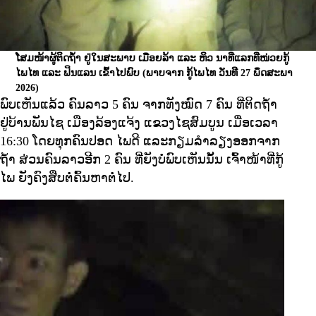
ໂສມໜ້າຜູ້ຕິດຖໍ້າ ຢູ່ໃນສະພາບ ເມື່ອຍລ້າ ແລະ ຫິວ ນາທີ່ແລກທີ່ໜ່ວຍກູ້
ໄພໄທ ແລະ ຟິນແລນ ເຂົ້າໄປພົບ
(ພາບຈາກ ກູ້ໄພໄທ ວັນທີ 27 ພຶດສະພາ
2026​)
ພົບເຫັນແລ້ວ ຄົນລາວ 5 ຄົນ ຈາກທັງໝົດ 7 ຄົນ ທີ່ຕິດຖ້ຳ
ຢູ່ບ້ານພັນໄຊ ເມືອງລ້ອງແຈ້ງ ແຂວງໄຊສົມບູນ ເມື່ອເວລາ
16:30 ໂດຍທຸກຄົນປອດ ໄພດີ ແລະກຽມລຳລຽງອອກຈາກ
ຖ້ຳ ສ່ວນຄົນລາວອີກ 2 ຄົນ ທີ່ຍັງບໍ່ພົບເຫັນນັ້ນ ເຈົ້າໜ້າທີ່ກູ້
ໄພ ຍັງຄົງສືບຕໍ່ຄົ້ນຫາຕໍ່ໄປ.