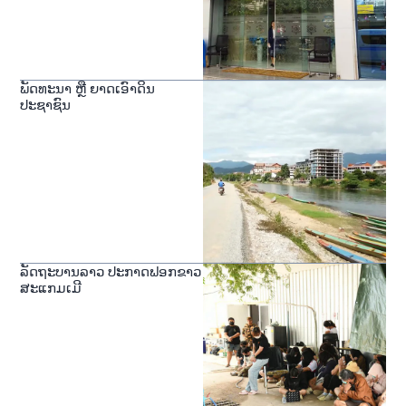
ພັດທະນາ ຫຼື ຍາດເອົາດິນ
ປະຊາຊົນ
ລັດຖະບານລາວ ປະກາດຟອກຂາວ
ສະແກມເມີ