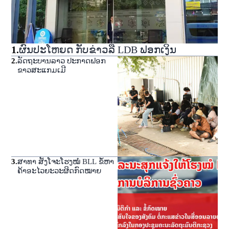
1
.
ຜົນປະໂຫຍດ ກັບຂ່າວລື LDB ຟອກເງິນ
2
.
ລັດຖະບານລາວ ປະກາດຟອກ
ຂາວສະແກມເມີ
3
.
ສາທາ ສັງໂຈະໂຮງໝໍ BLL ຂໍ້ຫາ
ຄ້າອະໄວຍະວະຜິດກົດໝາຍ