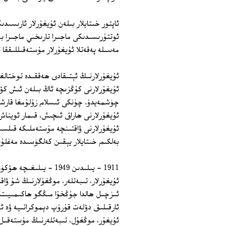
ئاپتور خىتايلار بىلەن ئۇيغۇرلار ئارىسى
ئوتتۇرىسىدىكى ماجىرا تارىخىي ماجىرا 
مەسىلە پەقەتلا ئۇيغۇرلار مۇستەقىللىقق
ئۇيغۇرلارنىڭ ئېتىقادى ھەققىدە توختالغ
ئۇيغۇرلارنى كۇڭزىچە ئاڭ بىلەن ئىش كۆر
چۈشمەيدۇ. چۈنكى ئىسلام زۇلۇمغا قارشى
ئۇيغۇرلارنى ھاراق ئىچىش، قىمار ئويناش
ئۇيغۇرلارنى ۋاقتىنچە مۇستەملىكە قىلسى
بەلكىم خىتايلار يېقىن كەلگۈسىدە مەغل
1911 - يىلىدىن 1949 -
ئۇيغۇرلار، تىبەتلەر، موڭغۇلارنىڭ شۇ ۋ
ئىزچىل ھالدا جۇڭخۇا مىڭگو ھاكىمىيىتى
ئارقىلىق دۆلەت قۇرۇپ دېموكراتىيە ۋە ئە
ئۇيغۇر، موڭغۇل، تىبەتلەرنىڭ مۇستەقىل