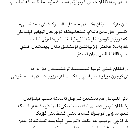
 بىلەن پايدىلانغان خىتاي كومپارتىيەسىنىڭ مۇستەملىكىسىگە ئايلىنىپ
سسور مىياتا ئوسامۇ 8 باب، 243 بەتتىن تەركىب تاپقان «ئىسلام - خىتاينىڭ تىركىشىش مەنتىقىسى»
الىسى دەۋرىدىن باشلاپ ئىشغالىيەتكە ئۇچرىغان ئۇيغۇر ئېلىدىكى
 كەلتۈرۈش ئۈچۈن تارىختا نۇرغۇنلىغان كۈرەشلەرنى ئېلىپ
ىڭ يەنىلا خەلقئارا ۋەزىيەتتىن ئۇستىلىق بىلەن پايدىلانغان خىتاي
پ قالغانلىقىنى بايان قىلىدۇ.
ساس قىلغان خىتاي كومپارتىيىسىنىڭ ئوخشىمىغان دەۋرلەردە
ۇش ئۈچۈن تۈرلۈك سىياسىي بەلگىلىمىلەر تۈزۈپ ئىسلام دىنىغا قارشى
كى تالىبانلار ھەرىكىتىدىن ئىزچىل ئەندىشە قىلىپ كېلىۋاتقان
لغان ئاپتور:«خىتاي ئافغانىستاندىكى تالىبانلارنىڭ ھەرىكىتىگە
ىدۇ. سەۋەبى كۈچلۈك ئىسلام دىنىي ئېتىقادىنى ئۆزىگە
كۈچى زورىيىپ ھەرىكەت دائىرىسى كېڭەيسە، ئەلۋەتتە ئۆزىدىن