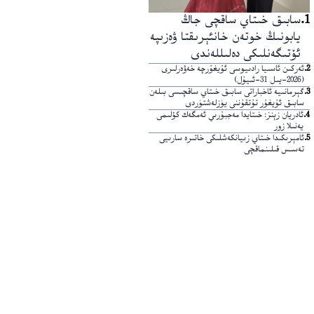
1
.
سابىق خىتاي ساقچى جاڭ
يابونىڭ خوتەن خانئېرىقتا ۋەزىپە
ئۆتىگەنلىكى دەلىللەندى
2
.
ئەركىن ئاسىيا رادىيوسى ئۇيغۇرچە خەۋەرلىرى
(2026-يىل 31-ئىيۇل)
3
.
گېرمانىيە ئاخباراتى سابىق خىتاي ساقچىسى بىلەن
سابىق ئۇيغۇر تۇتقۇننى يۈزلەشتۈردى
4
.
ئادريان زېنز: خىتايدا مەجبۇرىي ئەمگەك كۆلىمى
يەنىلا زور
5
.
ئامېرىكىدا خىتاي زىيانكەشلىكى خاتىرە سارىيى
تەسىس قىلىنماقچى