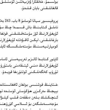
بولسىمۇ، خەلقئارا ۋەزىيەتتىن ئۇستىلىق
قالغانلىقىنى بايان قىلىدۇ.
پروفې
ناملىق كىتابىنىڭ باش قىسمىدا چىڭ سۇل
ئۇيغۇرلارنىڭ ئۆز مۇستەقىللىقىنى قولغا
بارغانلىقىنى، لېكىن ئاقىۋەتتە ئۇيغۇرلارن
كومپارتىيەسىنىڭ مۇستەملىكىسىگە ئايلىنى
ئاپتور كىتابىدا ئاتىزم تەربىيەسىنى ئا
ئۇيغۇرلارنىڭ دىنىي ئېتىقادىنى باستۇر
تۇرۇپ كەلگەنلىكىنى ئوتتۇرىغا قويىدۇ.
خىتاينىڭ قوشنىسى بولغان ئافغانىستاندى
بېيجىڭ مەركىزى ھۆكۈمىتى ئۈستىدە توختا
ئىنچىكىلىك بىلەن دىققەت قىلىپ كېلىۋات
مۇجەسسەملىگەن بۇ ئىسلامىي گۇرۇھنىڭ 