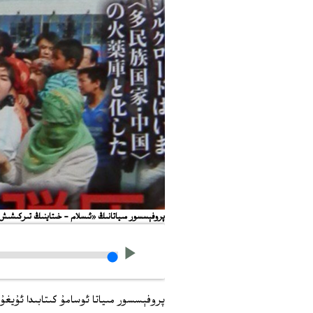
پروفېسسور مىياتانىڭ «ئىسلام - خىتاينىڭ تىركىشىش 
پروفېسسور مىياتا ئوسامۇ كىتابىدا ئۇيغۇ