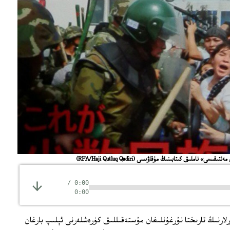
مەنتىقىسى» ناملىق كىتابىنىڭ مۇقاۋىسى
(RFA/Haji Qutluq Qadiri)
/
0:00
0:00
رلارنىڭ تارىختا نۇرغۇنلىغان مۇستەقىللىق كۈرەشلەرنى ئېلىپ بارغان