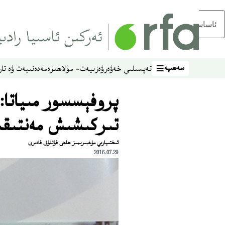
ئاساسلىق مەزمۇنغا ئاتلاڭ
سەھىپە
تەپسىلىي خەۋەر
ۋەزىيەت- مۇلاھىزە
مەدەنىيەت ۋە تار
سەھىپە
پروفېسسور مىياتا:
تىركىشىش مەنتىق
ئىختىيارىي مۇخبىرىمىز ھاجى قۇتلۇق قادىرى
2016.07.29