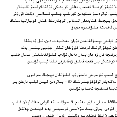
ا تىرىشىۋاتقان ئۇيغۇر مۇستەقىلچىلىرىگە ياردىمى تېگىپ
 ئۇيغۇرلاردىنلا ئەمەس، بەلكى ئۆزىدىكى تۇڭگانلارغىمۇ تالىبانلار
تىپ، ئۇلاردىمۇ خىتايدىن ئايرىلىپ چىقىپ ئىسلامىي دۆلەت قۇرۇش
دۇ. بېيجىڭ خىتايدىكى ئىسلامى كۈچلەرنىڭ خىتاي كومپارتىيەسىنىڭ
 ئەندىشە قىلىۋاتىدۇ» دەيدۇ.
ر ئېلىنى بېسىۋالغاندىن بۇيان مەدەنىيەت، دىن، تىل ۋە باشقا
ن ئۇيغۇرلارنىڭ تارىختا قۇرۇلغان ئىككى جۇمھۇرىيىتىنى يەنە
غىچە قان ۋە جان بىلەن بەدەل تۆلەپ كېلىۋاتقانلىقىنى مىسال قىلىپ،
ە ئوخشاش بىر قانچە قانلىق ۋەقەلەرنى تىلغا ئېلىپ ئۆتىدۇ.
رانچ قىلىپ ئۆزلىرىنى باستۇرۇپ كېلىۋاتقان بېيجىڭ مەركىزى
ھۆكۈمىتىگە قارشى ئۈرۈمچىدىكى ئالىي مەكتەپلەر ئوقۇغۇچىلىرىنىڭ 80 - يىللاردىن كېيىن ئېلىپ بارغان بىر
تابىدا قىسقىچە ئەسلەپ ئۆتىدۇ.
ياقۇپ بەگ توغرىسىدا توختالغان ئاپتور: «1868 - يىلى ياقۇپ بەگ چىڭ سۇلالىسىگە قارشى جەڭ ئېلان قىلىپ
 قۇردى. بىراق،چىڭ سۇلالىسى ئارمىيەسى يەنە قايتىدىن چەتئەل
يغۇرلارنىڭ قەشقەرىيە دۆلىتىنى ۋەيران قىلدى» دەيدۇ.