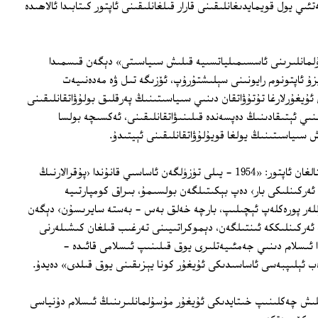
ىي يول قويمايدىغانلىقىنى قارار قىلغانلىقىنى ئاپتور كىتابىدا ئالاھىدە
ۇلمانلىرىنى ئاسسىمىلياتسىيە قىلىش سىياسىتى» دېگەن قىسمىدا
زۇ ئاپتونوم رايونىنى سېلىشتۇرۇپ، ئۆزىگە تىل ۋە مەدەنىيەت
ئۇيغۇرلارغا تۇتۇۋاتقان دىنىي سىياسىتىنىڭ پەرقلىق بولۇۋاتقانلىقىنى
نىي ئېتىقادىنىڭ دەپسەندە قىلىنىۋاتقانلىقىنى، ئەكسىچە بولسا
ش سىياسىتىنىڭ يولغا قويۇلۇۋاتقانلىقىنى ئېيتىدۇ.
خىتاينىڭ ئاساسىي قانۇنى ھەققىدە توختالغان ئاپتور: «1954 - يىلى تۈزۈلگەن ئاساسىي قانۇندا ‹پۇقرالارنىڭ
ركىنلىكى بار› دەپ بېكىتىلگەن بولسىمۇ، بىراق كومپارتىيە
1 - يىلى ‹بارچە گۈللەر پورەكلەپ ئېچىلىپ، بارچە خەلق بەس - بەستە سايرىسۇن› دېگەن
ەركىنلىككە ئىنتىلگەن، دېموكراتىيىنى تەرغىب قىلغان كىشىلەرنى
1958 - يىلى خىتايدا ئىسلام دىنىي جەمئىيەتلىرى يوق قىلىنىپ ئىسلامى قائىدە -
ب ئېلىپبەسى ئاساسىدىكى ئۇيغۇر كونا يېزىقىنى يوق قىلدى» دەيدۇ.
ا 1963 - يىلى ھەج قىلىش چەكلىنىپ خىتايدىكى ئۇيغۇر مۇسۇلمانلىرىنىڭ ئىسلام دۇنياسى