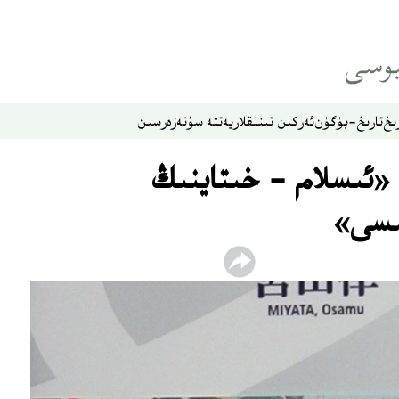
ىخ
تارىخ-بۈگۈن
ئەركىن تىنىقلار
يەتتە سۇ
نەزەر
سىن
 «ئىسلام - خىتاينىڭ
ىسى»