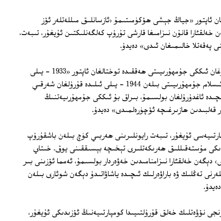
ن ئاپتور «جياڭ جېشى ھۆكۈمىتىمۇ ‹ئازسانلىق مىللەتلەر ئۆز
خەلقئارا قانۇن نىزامىغا قارشى تۇرۇپ كەلگەنلىكتىن ئۇيغۇر، تىبەت،
 پەقەتلا خالىمىغان ئىدى» دەيدۇ.
ئۇيغۇرلارنىڭ يېقىنقى زامان تارىخىدا قۇرغان ئىككى جۇمھۇرىيىتى ھەققىدە توختالغان ئاپتور «1933 - يىلى
قەشقەردە قۇرۇلغان شەرقىي تۈركىستان ئىسلام جۇمھۇرىيىتى بىلەن 1944 - يىلى ئىلىدە قۇرۇلغان شەرقىي
چىدە ئاغدۇرۇلغان بولسىمۇ، بىراق بۇ ئىككى جۇمھۇرىيەتنىڭ
 قەلبىدىن ھازىرغىچە ئۆچۈرەلمىدى» دەيدۇ.
پارتىيەسى ئۇيغۇر، تىبەت رايونلىرىنى ھەربىي كۈچ بىلەن باشقۇرۇپ
دىكى مۇستەقىللىق ھەرىكەتلىرى تېخىچە بېسىققىنى يوق. خىتاي
› دېگەن خەلقئارا نىزامنامىدىن خەۋەردار بولسىمۇ، ئەمما ئۆزىنى بىر
رنى تەڭلىك ۋە باراۋەرلىك ئىچىدە ياشاۋاتىدۇ دېگەن شوئارى بىلەن
ەيدۇ.
جى نۆۋەتلىك خەلق قۇرۇلتىيىدا كومپارتىيەنىڭ ئۆزىدىكى ئۇيغۇر،