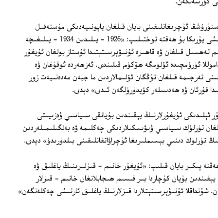
نى كۆرسەتكەن.
ستۇرۇشقا ئۇچرىغانلىقىنى بايان قىلغان ياپونىيەدىكى مۇستەقىل
ئۇيغۇر ئىسلام تارىخىي تەتقىقاتچىسى نىشى يۇرىكا بۇ ھەقتە توختىلىپ: «1926 - يىلىدىن 1934 - يىلىغىچە
م تەھسىل قىلغان ۋە قاھىرە ئۇنىۋېرسىتېتىدا ئۇستاز بولغان ئۇيغۇر
اموللا ئۈرۈمچىدە ئۆلۈمگە ھۆكۈم قىلىندى. ئەزھەردە ئوقۇغان ۋە
ىنى تەرجىمە قىلغان تۇڭگان ئۆلىمالاردىن ما جيەن مەدەنىيەت زور
ېلىدا قۇرئان ۋە ھەدىسلەر كۆيدۈرۈلگەن ئىدى» دېدى.
غۇر ئېلىدىكى ئۇيغۇرلارنىڭ يېقىندىن بۇيانقى سىياسىي ۋەزىيىتى
ان تۈرلۈك سىياسىي ۋىۋىسكىلاردىكى چەكلىمە ۋە بەلگىلىمىلەردىن
نىڭ تۈرلۈك دىنىي بېسىملىرىغا ئۇچراۋاتقانلىقىنى بىلدۈرىدۇ» دېدى.
قتە پىكىر بايان قىلىپ: «ئۇيغۇر خانىم - قىزلىرىنىڭ ياغلىق ۋە
ېقىندىن بۇيان كۇچاردا بىر قىسىم ھىجابلانغان خانىم - قىزلار
ان. شۇنداقلا ئۇنىۋېرسىتېتلاردا قىزلارنىڭ ياغلىق ئارتىشى چەكلەنگەن»