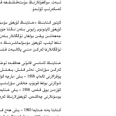
تىبەت، موڭغۇللارنىڭ مۇستەقىللىقىغە قەتئ
ئەسكەرتىپ ئۆتىدۇ.
ئاپتور كىتابنىڭ «خىتاينىڭ ئۇيغۇر مۇس
ئۇيغۇر ئاپتونوم رايونى بىلەن نىڭشا خۇي
جەھەتتىن يېقىن بولغان تۇڭگانلار بىلەن 
تىلغا ئېلىپ، ئۇيغۇر مۇسۇلمانلىرىنىڭ دى
تۇڭگانلارغا ئەركىن دىنىي پائالىيەت قىلى
ئەركىن سۆزلەش، نەشر قىلىش، يىغىلىش ئە
پۇقرالارنى ئالداپ 958
شوئارنى يولغا قويۇپ خەلقنى سۆزلىتىپ ئ
كۆزدىن يوق قىلدى. 
يوسۇنلارنى چەكلىدى. ئۇيغۇرلارنىڭ ئەرە
كىتابتا يەنە خىتايد