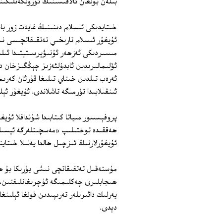
بىلەن بولغان ئالاقىسىنىڭ ئۈزۈلگەنلىكى
خىتايدىكى ئىسلام دىنىنىڭ غايەت زور با
مىسىردىكى ئەزھەر ئۇنىۋېرسىتېتىدا ئىلى
ئۆلىمالىرىدىن ئابدۇلئەزىز چېڭگىزخان د
ئەرەب تىلدىن خىتاي تىلىغا قۇرئان كەرىم
ئىنقىلابىدا تۈرمىگە تاشلاندى. ئۇيغۇر ئ
پروفېسسور مىياتا كىتابىدا شۇنداقلا ئۇي
ھەققىدە توختىلىپ «مەسچىتلەرگە ئېسىلغ
ئۇيغۇرلارنىڭ ئىزچىل ھالدا يەنىلا خىتاي
مۇستەقىل تەتقىقاتچى نىشى يۇرىكا بۇ ھە
ھىجابلىرى چەكلىمىگە ئۇچرىغانلىقتىن، ي
يەرلىك دائىرىلەر تەرىپىدىن قولغا ئېلىنغ
دېدى.