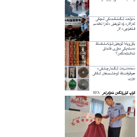
«دۆلەت ئىگىلىكىدىكى ئىچكى
ئەزالار» ۋە ئۇيغۇر «ئەزا تەقدىم
قىلغۇچى» لار
ياۋروپادا ئۇيغۇرشۇناسلىقنىڭ
دەسلەپكى دەۋرى قانداق
شەكىللەنگەن؟
«مەدەنىيەت ئىگىدارچىلىقى»
ھوقۇقىنىڭ ئوخشىمىغان ئىككى
يۈزى
كۆپ كۆرۈلگەن خەۋەرلەر
RFA