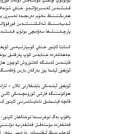
بۆلۈنۈپ چىقىپ مۇستەقىل دۆلەت قۇرۇشق
قىلىشىدىن ئەنسىرەۋاتىدۇ. خىتاي شۇنداقلا
ھەرىكىتىنىڭ مەلۇم دەرىجىدە تەسىرى يې
ئىدىيەسىنىڭ شەكىللىنىشىدىن قورقۇۋاتى
پارچىلىنىشىغا سەۋەبچى بولۇپ قىلىشىدىن
كىتابتا ئاپتور خىتاي كومپارتىيەسى ئۇيغۇ
جەھەتلەردە خىتايدىن كۆپ پەرقلىق بولغا
قايتىدىن ئەسلىگە كەلتۈرۈش ئۈچۈن ھازىر
ئۇيغۇر ئېلىدا يۈز بەرگەن بارىن ۋەقەسىگ
ئۇيغۇر ئېلىدىكى بايلىقلارنى تالان - تا
قانچە قېتىملىق نامايىشلىرىنى ئاپتور كى
قەشقەردە مۇستەقىل قەشقەرىيە دۆلىتىنى
كۈچلىرىنىڭ ئىقتىسادى ياردىمى بىلەن ئۇ