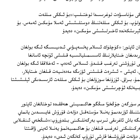
دىكى مۇناسىۋەت توغرىسىدا توختىلىپ:«بۇ ئىككى مىللەت
بولۇپ، بۇ ئىككى مىللەتنىڭ دوستلىشىشى ئەسلا مۇمكىن ئەمەس. بۇ
ا ئېرىشكەندە ئاخىرلىشىشى مۇمكىن» دەيدۇ
ان ئاپتور: «كۈچلۈك ئىسلام پەلسەپىۋىي ئىدىيىسىگە ئىگە بولغان
ىدىغان خىتايلارنىڭ ئاسسىمىلياتسىيە قىلىشى ئۇنچە ئاسانغا
 تۇرۇشنى تەرغىب قىلىدۇ. ئىسلامى ئەدەپ - ئەخلاققا ئىگە بولغان
، ئەيشى - ئىشرەت قىلىشنى ئۆزىگە مەدەنىيەت قىلغان خىتايلار،
مۇ، بىراق، ئۇزۇنغا سوزۇلغان بۇ ئىككى مىللەت ئارىسىدىكى ئېلىشىشتا
ۇبىيەتكە ئۇچرىشىشى مۇمكىن» دەيدۇ.
 يىلىغىچە ھۆكۈم سۈرگەن جۇڭخۇا مىڭگو ھاكىمىيىتى ھەققىدە توختالغان ئاپتور
اقىتنىڭ ئۆزىدىمۇ يەنىلا مۇستەقىل دۆلەت قۇرۇش غايىسىدىن يانماي
گە باش ئاغرىقى تىرىپ بەرگەنلىكىنى بىلدۈرۈپ:«شىڭخەي ئىنقىلابى
ركىنلىكنى تەرغىب قىلغان بۇ ھاكىمىيەتمۇ يەنىلا ئەينى ۋاقىتتا
 دۆلەت قۇرۇشىغا قارشى تۇرۇپ كەلگەن ئىدى» دەيدۇ.