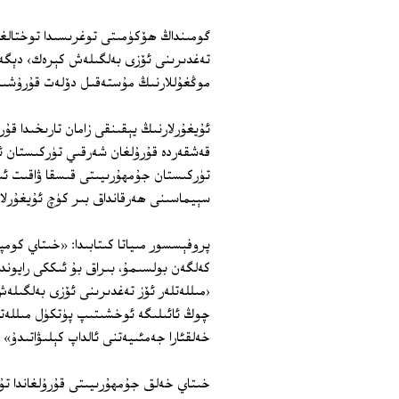
گومىنداڭ ھۆكۈمىتى توغرىسىدا توختالغا
تەغدىرىنى ئۆزى بەلگىلەش كېرەك› دېگەن 
موڭغۇللارنىڭ مۇستەقىل دۆلەت قۇرۇشىنى
تۈركىستان جۇمھۇرىيىتى قىسقا ۋاقىت ئى
سېيماسىنى ھەرقانداق بىر كۈچ ئۇيغۇرلار
پروفېسسور مىياتا كىتابىدا: «خىتاي كوم
كەلگەن بولسىمۇ، بىراق بۇ ئىككى رايون
‹مىللەتلەر ئۆز تەغدىرىنى ئۆزى بەلگىلەش
چوڭ ئائىلىگە ئوخشىتىپ پۈتكۈل مىللەتلە
خەلقئارا جەمئىيەتنى ئالداپ كېلىۋاتىدۇ» د
خىتاي خەلق جۇمھۇرىيىتى قۇرۇلغاندا تۇن