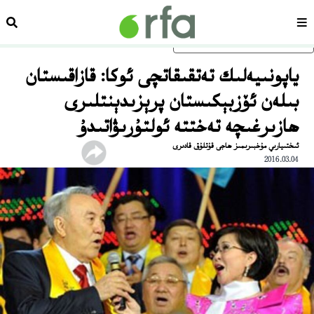
سەھىپە
ئىزد
ئاساسلىق مەزمۇنغا ئاتلاڭ
ياپونىيەلىك تەتقىقاتچى ئوكا: قازاقىستان
بىلەن ئۆزبېكىستان پرېزىدېنتلىرى
ھازىرغىچە تەختتە ئولتۇرىۋاتىدۇ
ئىختىيارىي مۇخبىرىمىز ھاجى قۇتلۇق قادىرى
2016.03.04