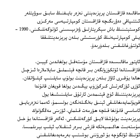
ماقالىدە قازاقىستان پرېزىدېنتى نەزەر بايىفنىڭ سابىق سوۋېتلەر
ئىتتىپاقى دەۋرىگىچە قازاقىستان كومپارتىيەسى مەركىزى
كومىتېتىنىڭ باش سېكرېتارلىق ۋەزىپىسىنى ئۆتۈگەنلىكىنى، 1990 -
يىلى كومپارتىيەنىڭ كۆرسىتىشى بىلەن پرېزىدېنتلىققا
ئولتۇرغانلىقىنى بىلدۈرىدۇ.
ئاپتور ماقالىسىدە قازاقىستان مۇستەقىل بولغاندىن كېيىن،
قازاقىستاندا ئۆتكۈزۈلگەن بىر قانچە قېتىملىق سايلاملاردا ئىزچىل
ھالدا يۇقىرى ئاۋاز بىلەن پرېزىدېنت بولۇپ سايلىنىپ كېلىۋاتقان،
ئۆزى ئۆزگەرتىش كىرگۈزۈپ يېڭىدىن يولغا قويغان قانۇندا
پرېزىدېنتنىڭ ئۈچ قېتىمدىن ئارتۇق سايلىنىشىغا يول
قويۇلمايدىغانلىقى ئېنىق بەلگىلەنگەن بولسىمۇ، ئەمما نەزەربايىف
ئاساسىي قانۇنغا قىلچە ھۆرمەت قىلماي، ئۆزىنى مەڭگۈلۈك
پرېزىدېنت بولۇشقا لايىق كۆرگەنلىكىنى، ئەگەر قازاقىستاندا بۇ خىل
مۇستەبىت ھاكىمىيەتكە قارشى بىرەر ئىنقىلاب ئېلىپ بېرىلمىسا،
ئۇنىڭ ئۆلگۈچە بۇ ئورۇننى بوشىتىپ بەرمەيدىغانلىقىنى