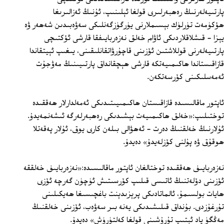
پارتىيەلەرنىڭ رەھبەرلىرى قولغا ئېلىنىپ، ئۇنىڭ ئەزالىرىغا
ھۆكۈمەت تۈرلۈك بېسىملارنى يۈرگۈزگەنلىكى سەۋەبىدىن شەھەر ۋە
يېزا - قىشلاقلاردىكى ئاۋام خەلق نەزەربايىفقا قارشى ئۆكتىچى
پارتىيەلەرنى قوللاشتىن ئۆزىنى قاچۇرۋاتقانلىقىنى، يىغىپ ئېيتقاندا
قازاقىستاندا ھاكىمىيەتكە قارشى ھېچقانداق پارتىيىنىڭ مەۋجۇت
ئەمەسلىكىنى كۆرسەتكەن.
ئاپتور ماقالىسىدە قازاقىستان ھاكىمىيىتىدىكى ئەمەلدارلار ھەققىدە
توختىلىپ:«خەلق ھاكىمىيەت بېشىدىكى رەھبەرلەرگە ئىشەنمەيدۇ.
ئۇلارنىڭ خەلقنىڭ دەرت - ئەھۋالى بىلەن كارى يوق، ئۇلار پەقەتلا
ھوقۇق ۋە پۇلنى كۆزلەيدۇ» دەيدۇ.
نەزەربايىف ھەققىدە توختالغان ئاپتور ماقالىسىدە:«نەزەربايىف خەلققە
ئۆزىنى دۆلەتنىڭ ئاتىسى قىلىپ كۆرسىتىش ئۈچۈن گەرچە ئۆزى
ھايات بولسىمۇ، ئالماتادىكى پرېزىدېنت باغچىسىغا ھەيكىلىنى
تۇرغۇزدى. بۇنداق قىلىشىدىكى يەنە بىر سەۋەب، ئۆزىنى خەلقنىڭ
مەڭگۈ ياد ئېتىپ تۇرۇشىنى قولغا كەلتۈرۈش» دەيدۇ.