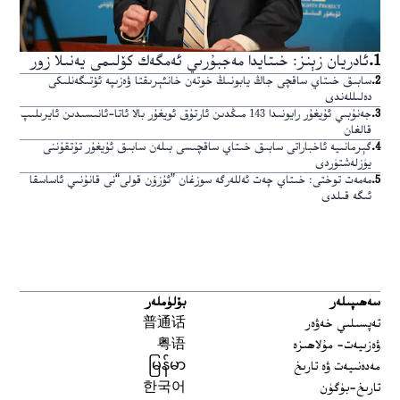
1
.
ئادريان زېنز: خىتايدا مەجبۇرىي ئەمگەك كۆلىمى يەنىلا زور
2
.
سابىق خىتاي ساقچى جاڭ يابونىڭ خوتەن خانئېرىقتا ۋەزىپە ئۆتىگەنلىكى
دەلىللەندى
3
.
جەنۇبىي ئۇيغۇر رايونىدا 143 مىڭدىن ئارتۇق ئويغۇر بالا ئاتا-ئانىسىدىن ئايرىلىپ
قالغان
4
.
گېرمانىيە ئاخباراتى سابىق خىتاي ساقچىسى بىلەن سابىق ئۇيغۇر تۇتقۇننى
يۈزلەشتۈردى
5
.
مەمەت توختى: خىتاي چەت ئەللەرگە سوزغان ”ئۇزۇن قولى“نى قانۇنىي ئاساسقا
ئىگە قىلدى
سەھىپىلەر
بۆلۈملەر
تەپسىلىي خەۋەر
普通话
ۋەزىيەت- مۇلاھىزە
粤语
مەدەنىيەت ۋە تارىخ
မြန်မာ
تارىخ-بۈگۈن
한국어