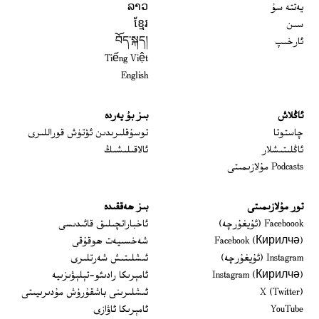
يەتتە سۇ
ລາວ
سىن
ខ្មែរ
ئارخىپ
བོད་སྐད།
Tiếng Việt
English
ئاڭلاش
بىز بۇ يەردە
 window
چاستوتا
توسۇقلىرىدىن ئۆتۈش قوراللىرى
ئاڭلىتىشلار
ئالاقىلىشىڭ
Podcasts مۇلازىمىتى
تور مۇلازىمىتى
بىز ھەققىدە
Opens in new window
Faceboook (ئۇيغۇرچە)
ئاخباراتچىلىق قائىدىسى
Opens in new window
Facebook (Кирилчә)
شەخسىيەت ھوقۇقى
Opens in new window
Instagram (ئۇيغۇرچە)
ئىشلىتىش شەرتلىرى
Opens in new window
Instagram (Кирилчә)
ئامېرىكا رادىئو-تېلېۋىزىيە
window
Opens in new window
X (Twitter)
ئىشلىرىنى باشقۇرۇش مۇدىرىيىتى
Opens in new window
Opens in new window
YouTube
ئامېرىكا ئاۋازى