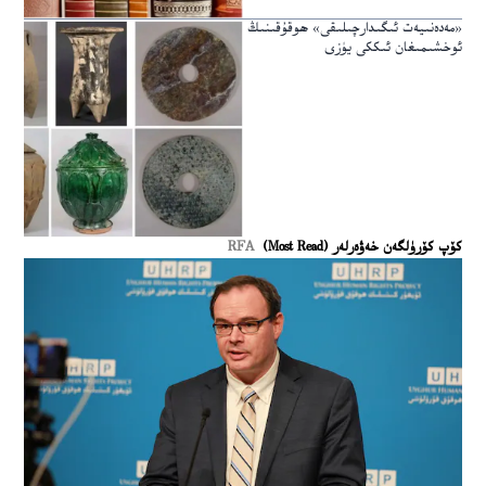
«مەدەنىيەت ئىگىدارچىلىقى» ھوقۇقىنىڭ
ئوخشىمىغان ئىككى يۈزى
كۆپ كۆرۈلگەن خەۋەرلەر (Most Read)
RFA