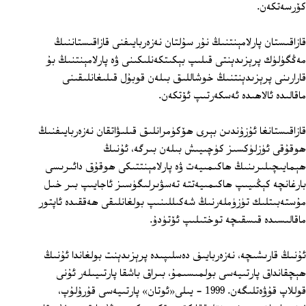
كۆرسەتكەن.
قازاقىستان پارلامېنتنىڭ نۇر سۇلتان نەزەربايىفنى قازاقىستاننىڭ
مەڭگۈلۈك پرېزىدېنتى قىلىپ بېكىتكەنلىكىنى ۋە پارلامېنتنىڭ بۇ
قارارىنى پرېزىدېنتنىڭ خوشاللىق بىلەن قوبۇل قىلىغانلىقىنى
ماقالىدە ئالاھىدە ئەسكەرتىپ ئۆتكەن.
قازاقىستانغا ئۇزۇندىن بېرى ھۆكۈمرانلىق قىلىۋاتقان نەزەربايىفنىڭ
ھوقۇقى ئۈزلۈكسىز كۈچىيىش بىلەن بىرگە، ئۇنىڭ
ھېمايىچىلىرىنىڭ ھاكىمىيەت ۋە پارلامېنتتىكى ھوقۇق دائىرىسى
بارغانچە كېڭىيىپ ھاكىمىيەتتە تەسۋىرلىگۈسىز ئاجايىپ بىر خىل
مۇستەبىتلىك تۈزۈملەرنىڭ شەكىللىنىپ بولغانلىقى ھەققىدە ئاپتور
ماقالىسىدە قىسقىچە توختىلىپ ئۆتۈدۇ.
ئۇنىڭ قارىشىچە، نەزەربايىف دەسلىپىدە پرېزىدېنت بولغاندا ئۇنىڭ
ھېچقانداق پارتىيەسى بولمىسىمۇ، بىراق باشقا پارتىيىلەر ئۇنى
قوللاپ قۇۋەتلىگەن. 1999 - يىلى«ئوتان» پارتىيەسى قۇرۇلۇپ،