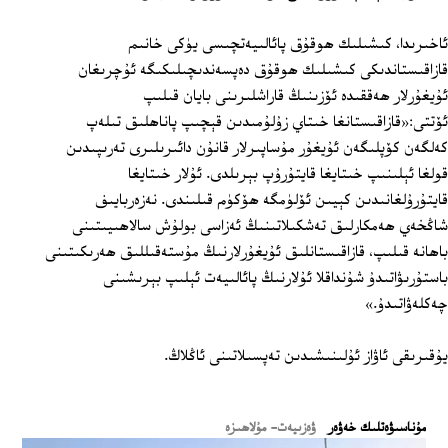
ئاخىرىدا، كىشىلىك ھوقۇق پائالىيەتچىسى يۈكى خانىم
قازاقىستاندىكى كىشىلىك ھوقۇق دەپسەندىچىلىكىگە ئۇچرىغان
ئۇيغۇرلار ھەققىدە ئۆزىنىڭ قاراشلىرىنى بايان قىلىپ
ئۆتتى:«قازاقىستانغا خىتاي زۇلۇمىدىن قېچىپ پاناھلىق تىلەپ
كەلگەن كۆپلىگەن ئۇيغۇر مۇساپىرلار قانۇن دائىرىلىرى تەرىپىدىن
قولغا ئېلىنىپ خىتايغا قايتۇرۇپ بېرىلدى. ئۇلار خىتايغا
قايتۇرۇلغانىدىن كېيىن ئۆلۈمگە ھۆكۈم قىلىندى. نەزەربايىف
شاڭخەي ھەمكارلىق تەشكىلاتىنىڭ ئەزاسى بولۇش سالاھىيىتىنى
باھانە قىلىپ، قازاقىستانلىق ئۇيغۇرلارنىڭ مۇستەقىللىق ھەرىكىتىنى
باستۇرىۋاتىدۇ شۇنداقلا ئۇلارنىڭ پائالىيەت ئېلىپ بېرىشىنى
چەكلەۋاتىدۇ.»
يۇقىرىقى ئاۋاز ئۇلىنىشىدىن تەپسىلاتىنى ئاڭلاڭ.
ﻣﯘﻧﺎﺳﯩﯟﻩﺗﻠﯩﻚ ﺧﻪﯞﻩﺭ
ۋەزىيەت- مۇلاھىزە