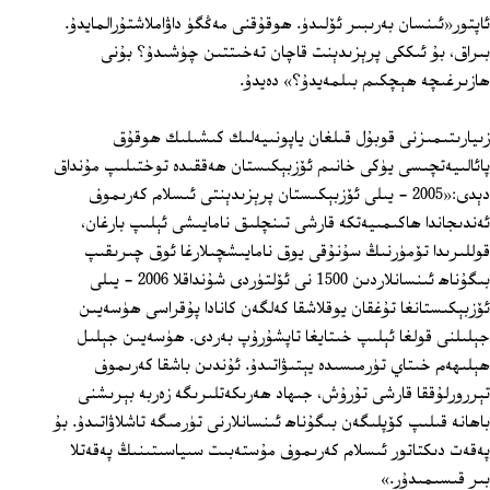
ئاپتور«ئىنسان بەرىبىر ئۆلىدۈ. ھوقۇقنى مەڭگۈ داۋاملاشتۇرالمايدۇ.
بىراق، بۇ ئىككى پرېزىدېنت قاچان تەخىتتىن چۈشىدۇ؟ بۇنى
ھازىرغىچە ھېچكىم بىلمەيدۇ؟» دەيدۇ.
زىيارىتىمىزنى قوبۇل قىلغان ياپونىيەلىك كىشىلىك ھوقۇق
پائالىيەتچىسى يۈكى خانىم ئۆزبېكىستان ھەققىدە توختىلىپ مۇنداق
دېدى:«2005 - يىلى ئۆزبېكىستان پرېزىدېنتى ئىسلام كەرىموف
ئەندىجاندا ھاكىمىيەتكە قارشى تىنچلىق نامايىشى ئېلىپ بارغان،
قوللىرىدا تۆمۈرنىڭ سۇنۇقى يوق نامايىشچىلارغا ئوق چىرىقىپ
بىگۇناھ ئىنسانلاردىن 1500 نى ئۆلتۈردى شۇنداقلا 2006 - يىلى
ئۆزبېكىستانغا تۇغقان يوقلاشقا كەلگەن كانادا پۇقراسى ھۈسەيىن
جېلىلنى قولغا ئېلىپ خىتايغا تاپشۇرۇپ بەردى. ھۈسەيىن جېلىل
ھېلىھەم خىتاي تۈرمىسىدە يېتىۋاتىدۇ. ئۇندىن باشقا كەرىموف
تېررورلۇققا قارشى تۇرۇش، جىھاد ھەرىكەتلىرىگە زەربە بېرىشنى
باھانە قىلىپ كۆپلىگەن بىگۇناھ ئىنسانلارنى تۈرمىگە تاشلاۋاتىدۇ. بۇ
پەقەت دىكتاتور ئىسلام كەرىموف مۇستەبىت سىياسىتىنىڭ پەقەتلا
بىر قىسىمىدۇر.»