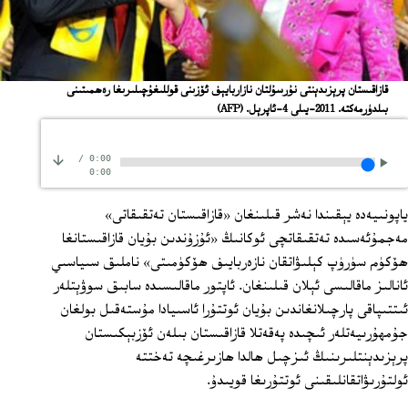
قازاقىستان پرېزىدېنتى نۇرسۇلتان نازاربايېف ئۆزىنى قوللىغۇچىلىرىغا رەھمىتىنى
بىلدۈرمەكتە. 2011-يىلى 4-ئاپرېل.
(AFP)
/
0:00
0:00
ياپونىيەدە يېقىندا نەشر قىلىنغان «قازاقىستان تەتقىقاتى»
مەجمۇئەسىدە تەتقىقاتچى ئوكانىڭ «ئۇزۇندىن بۇيان قازاقىستانغا
ھۆكۈم سۈرۈپ كېلىۋاتقان نازەربايىف ھۆكۈمىتى» ناملىق سىياسىي
ئانالىز ماقالىسى ئېلان قىلىنغان. ئاپتور ماقالىسىدە سابىق سوۋېتلەر
ئىتتىپاقى پارچىلانغاندىن بۇيان ئوتتۇرا ئاسىيادا مۇستەقىل بولغان
جۇمھۇرىيەتلەر ئىچىدە پەقەتلا قازاقىستان بىلەن ئۆزبېكىستان
پرېزىدېنتلىرىنىڭ ئىزچىل ھالدا ھازىرغىچە تەختتە
ئولتۇرىۋاتقانلىقىنى ئوتتۇرىغا قويىدۇ.