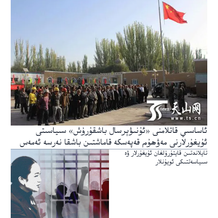
ئاساسىي قاتلامنى «ئۇنىۋېرسال باشقۇرۇش» سىياسىتى
ئۇيغۇرلارنى مەۋھۇم قەپەسكە قاماشتىن باشقا نەرسە ئەمەس
تايلاندتىن قايتۇرۇلغان ئۇيغۇرلار ۋە
سىياسەتتىكى ئويۇنلار