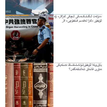
«دۆلەت ئىگىلىكىدىكى ئىچكى ئەزالار» ۋە
ئۇيغۇر «ئەزا تەقدىم قىلغۇچى» لار
ياۋروپادا ئۇيغۇرشۇناسلىقنىڭ دەسلەپكى
دەۋرى قانداق شەكىللەنگەن؟