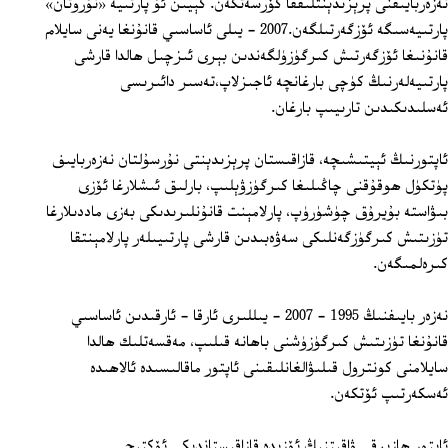
نەزەربايىفنى پرېزىدېنتلىققا كۆرسەتكەن. كېيىن ئۇ پارتىيە «نۇروتان»
پارتىيەسىگە ئۆزگەرتىلگەن.2007 - يىلى ئاساسىي قانۇنغا يەنى سايلام
قانۇنىغا ئۆزگەرتىش كىرگۈزۈلگەندىن بېرى ئىزچىل ھالدا قارشى
پارتىيەلەرنىڭ كۈچى بارغانچە ئاجىزلاپ،تەسىر دائىرىسى
ئەسلىدىكىدىن تارىيىپ بارغان.
ئاپتورنىڭ ئېيتىشىچە، قازاقىستان پرېزىدېنتى نۇرسۇلتان نەزەربايىف
پۈتكۈل ھوقۇقنى چاڭىلىغا كىرگۈزۋېلىپ، بارلىق ئىشلارغا ئۆزى
بىۋاستە بۇيرۇق چۈشۈرۈپ، پارلامېنت قانۇنلىرىدىكى بەزى ماددىلارغا
تۈزىتىش كىرگۈزگەنلىكى سەۋەبىدىن قارشى پارتىيىلەر پارلامېنتقا
كىرەلمىگەن.
نەزەر بايىفنىڭ 1995 - 2007 - يىللىرى ئارقا - ئارقىدىن ئاساسىي
قانۇنغا تۈزىتىش كىرگۈزۈشنى باھانە قىلىپ، مەقسەتلىك ھالدا
سايلامنى كونترول قىلىۋالغانلىقىنى ئاپتور ماقالىسىدە ئالاھىدە
ئەسكەرتىپ ئۆتكەن.
ئاپتور ھازىرقى ۋاقىتنىڭ ئۆزىدە قازاقىستاندىكى ئۆكتىچى