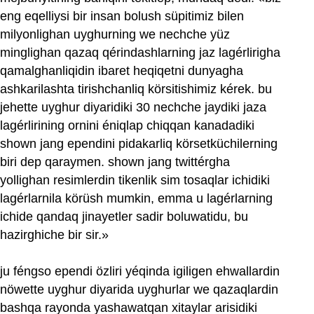
eng eqelliysi bir insan bolush süpitimiz bilen
milyonlighan uyghurning we nechche yüz
minglighan qazaq qérindashlarning jaz lagérlirigha
qamalghanliqidin ibaret heqiqetni dunyagha
ashkarilashta tirishchanliq körsitishimiz kérek. bu
jehette uyghur diyaridiki 30 nechche jaydiki jaza
lagérlirining ornini éniqlap chiqqan kanadadiki
shown jang ependini pidakarliq körsetküchilerning
biri dep qaraymen. shown jang twittérgha
yollighan resimlerdin tikenlik sim tosaqlar ichidiki
lagérlarnila körüsh mumkin, emma u lagérlarning
ichide qandaq jinayetler sadir boluwatidu, bu
hazirghiche bir sir.»
ju féngso ependi özliri yéqinda igiligen ehwallardin
nöwette uyghur diyarida uyghurlar we qazaqlardin
bashqa rayonda yashawatqan xitaylar arisidiki