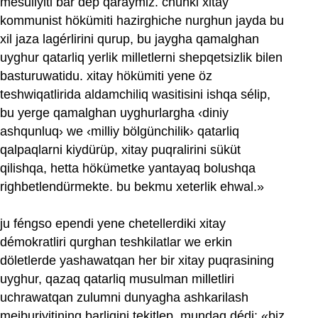
mesuliyiti bar dep qaraymiz. chünki xitay
kommunist hökümiti hazirghiche nurghun jayda bu
xil jaza lagérlirini qurup, bu jaygha qamalghan
uyghur qatarliq yerlik milletlerni shepqetsizlik bilen
basturuwatidu. xitay hökümiti yene öz
teshwiqatlirida aldamchiliq wasitisini ishqa sélip,
bu yerge qamalghan uyghurlargha ‹diniy
ashqunluq› we ‹milliy bölgünchilik› qatarliq
qalpaqlarni kiydürüp, xitay puqralirini süküt
qilishqa, hetta hökümetke yantayaq bolushqa
righbetlendürmekte. bu bekmu xeterlik ehwal.»
ju féngso ependi yene chetellerdiki xitay
démokratliri qurghan teshkilatlar we erkin
döletlerde yashawatqan her bir xitay puqrasining
uyghur, qazaq qatarliq musulman milletliri
uchrawatqan zulumni dunyagha ashkarilash
mejburiyitining barliqini tekitlep, mundaq dédi: «biz