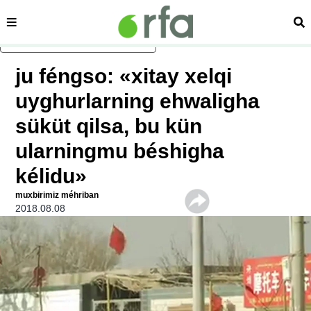
sehipe
izd
asasliq mezmungha atlang
ju féngso: «xitay xelqi
uyghurlarning ehwaligha
süküt qilsa, bu kün
ularningmu béshigha
kélidu»
muxbirimiz méhriban
2018.08.08