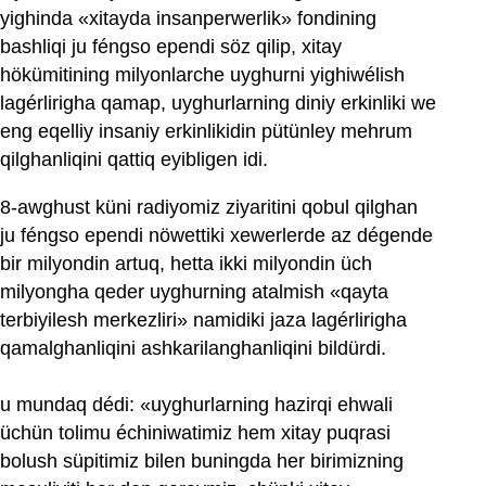
yighinda «xitayda insanperwerlik» fondining
bashliqi ju féngso ependi söz qilip, xitay
hökümitining milyonlarche uyghurni yighiwélish
lagérlirigha qamap, uyghurlarning diniy erkinliki we
eng eqelliy insaniy erkinlikidin pütünley mehrum
qilghanliqini qattiq eyibligen idi.
8-awghust küni radiyomiz ziyaritini qobul qilghan
ju féngso ependi nöwettiki xewerlerde az dégende
bir milyondin artuq, hetta ikki milyondin üch
milyongha qeder uyghurning atalmish «qayta
terbiyilesh merkezliri» namidiki jaza lagérlirigha
qamalghanliqini ashkarilanghanliqini bildürdi.
u mundaq dédi: «uyghurlarning hazirqi ehwali
üchün tolimu échiniwatimiz hem xitay puqrasi
bolush süpitimiz bilen buningda her birimizning