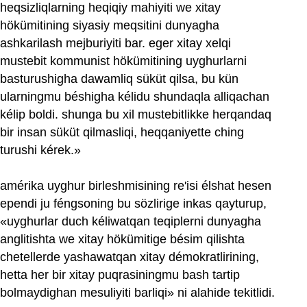
heqsizliqlarning heqiqiy mahiyiti we xitay
hökümitining siyasiy meqsitini dunyagha
ashkarilash mejburiyiti bar. eger xitay xelqi
mustebit kommunist hökümitining uyghurlarni
basturushigha dawamliq süküt qilsa, bu kün
ularningmu béshigha kélidu shundaqla alliqachan
kélip boldi. shunga bu xil mustebitlikke herqandaq
bir insan süküt qilmasliqi, heqqaniyette ching
turushi kérek.»
amérika uyghur birleshmisining re'isi élshat hesen
ependi ju féngsoning bu sözlirige inkas qayturup,
«uyghurlar duch kéliwatqan teqiplerni dunyagha
anglitishta we xitay hökümitige bésim qilishta
chetellerde yashawatqan xitay démokratlirining,
hetta her bir xitay puqrasiningmu bash tartip
bolmaydighan mesuliyiti barliqi» ni alahide tekitlidi.