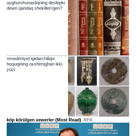
uyghurshunasliqning deslepki
dewri qandaq shekillen'gen?
«medeniyet igidarchiliqi»
hoquqining oxshimighan ikki
yüzi
köp körülgen xewerler (Most Read)
RFA