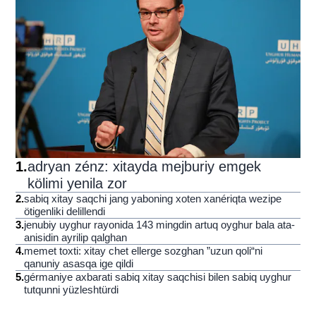
1
.
adryan zénz: xitayda mejburiy emgek
kölimi yenila zor
2
.
sabiq xitay saqchi jang yaboning xoten xanériqta wezipe
ötigenliki delillendi
3
.
jenubiy uyghur rayonida 143 mingdin artuq oyghur bala ata-
anisidin ayrilip qalghan
4
.
memet toxti: xitay chet ellerge sozghan ”uzun qoli“ni
qanuniy asasqa ige qildi
5
.
gérmaniye axbarati sabiq xitay saqchisi bilen sabiq uyghur
tutqunni yüzleshtürdi