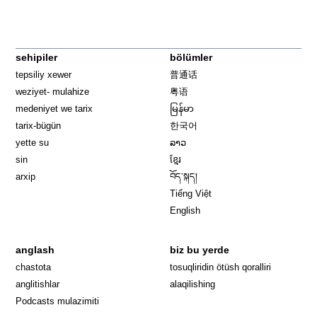
sehipiler
bölümler
tepsiliy xewer
普通话
weziyet- mulahize
粤语
medeniyet we tarix
မြန်မာ
tarix-bügün
한국어
yette su
ລາວ
sin
ខ្មែរ
arxip
བོད་སྐད།
Tiếng Việt
English
anglash
biz bu yerde
Opens in 
chastota
tosuqliridin ötüsh qoralliri
anglitishlar
alaqilishing
Podcasts mulazimiti