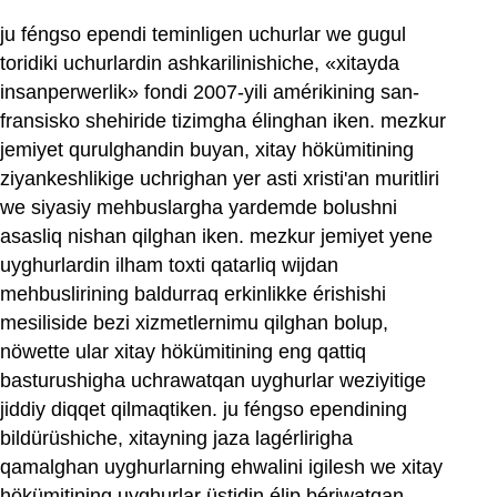
ju féngso ependi teminligen uchurlar we gugul
toridiki uchurlardin ashkarilinishiche, «xitayda
insanperwerlik» fondi 2007-yili amérikining san-
fransisko shehiride tizimgha élinghan iken. mezkur
jemiyet qurulghandin buyan, xitay hökümitining
ziyankeshlikige uchrighan yer asti xristi'an muritliri
we siyasiy mehbuslargha yardemde bolushni
asasliq nishan qilghan iken. mezkur jemiyet yene
uyghurlardin ilham toxti qatarliq wijdan
mehbuslirining baldurraq erkinlikke érishishi
mesiliside bezi xizmetlernimu qilghan bolup,
nöwette ular xitay hökümitining eng qattiq
basturushigha uchrawatqan uyghurlar weziyitige
jiddiy diqqet qilmaqtiken. ju féngso ependining
bildürüshiche, xitayning jaza lagérlirigha
qamalghan uyghurlarning ehwalini igilesh we xitay
hökümitining uyghurlar üstidin élip bériwatqan