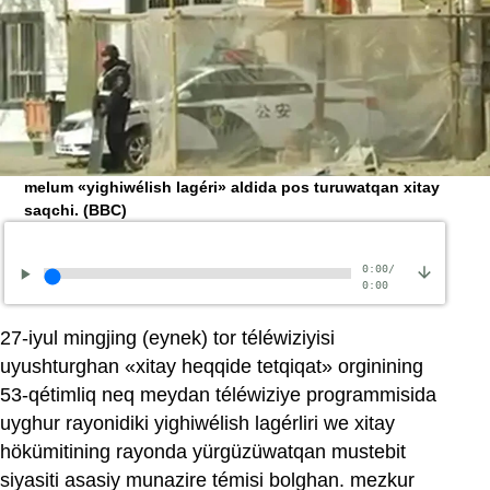
melum «yighiwélish lagéri» aldida pos turuwatqan xitay
saqchi.
(BBC)
0:00
/
0:00
27-iyul mingjing (eynek) tor téléwiziyisi
uyushturghan «xitay heqqide tetqiqat» orginining
53-qétimliq neq meydan téléwiziye programmisida
uyghur rayonidiki yighiwélish lagérliri we xitay
hökümitining rayonda yürgüzüwatqan mustebit
siyasiti asasiy munazire témisi bolghan. mezkur