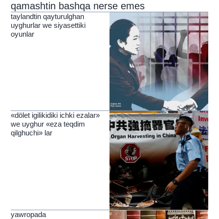
qamashtin bashqa nerse emes
taylandtin qayturulghan
uyghurlar we siyasettiki
oyunlar
«dölet igilikidiki ichki ezalar»
we uyghur «eza teqdim
qilghuchi» lar
yawropada