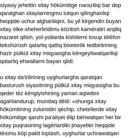
siyasiy jehettin xitay hökümitige naraziliqi bar dep
qaralghan xitaylarningmu tutqun qilinghanliqi
heqqide uchur alghanliqini, bu yil kirgendin buyan
xitay ölke-sheherliridimu közitish kaméraliri arqiliq
nazaret qilish, yol-yollarda kishilerni tosup téléfon
tekshürüsh qatarliq qattiq bixeterlik tedbirlirining
hazir pütkül xitay miqyasigha kéngeytiwatqanliqi
qatarliq ehwallarni bayan qildi.
u xitay da'irilirining uyghurlargha qaratqan
basturush siyasitining pütkül xitay miqyasigha bu
qeder téz kéngiyishining yaman aqiwitini
agahlandurup, mundaq dédi: «shunga xitay
hökümitining zulumidin qéchip, chetellerde xitay
hökümitige qarshi pa'aliyet élip bériwatqan her bir
xitay puqrasining lagérlardiki jinayetler heqqide
téximu köp pakit toplash, uyghurlar uchrawatqan