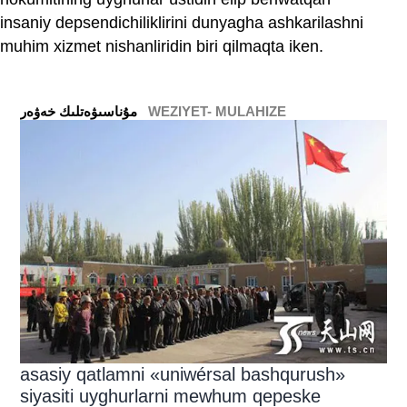
insaniy depsendichiliklirini dunyagha ashkarilashni
muhim xizmet nishanliridin biri qilmaqta iken.
WEZIYET- MULAHIZE
ﻣﯘﻧﺎﺳﯩﯟﻩﺗﻠﯩﻚ ﺧﻪﯞﻩﺭ
asasiy qatlamni «uniwérsal bashqurush»
siyasiti uyghurlarni mewhum qepeske