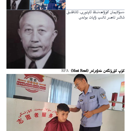
«سۇلايمان گۇۋاھ»نىڭ ئاپتورى، ئاتاقلىق
شائىر تاھىر تالىپ ۋاپات بولدى
كۆپ كۆرۈلگەن خەۋەرلەر (Most Read)
RFA