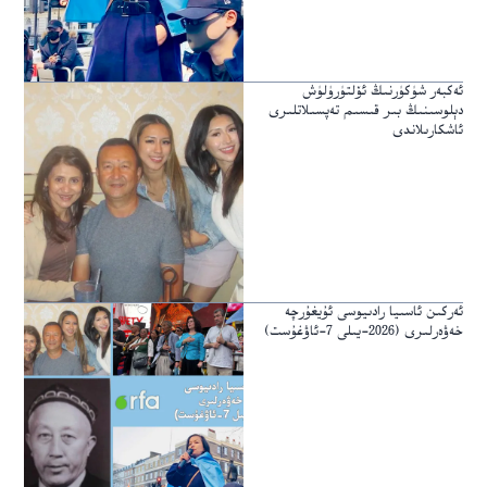
ئەكبەر شۈكۈرنىڭ ئۆلتۈرۈلۈش
دېلوسىنىڭ بىر قىسىم تەپسىلاتلىرى
ئاشكارىلاندى
ئەركىن ئاسىيا رادىيوسى ئۇيغۇرچە
خەۋەرلىرى (2026-يىلى 7-ئاۋغۇست)