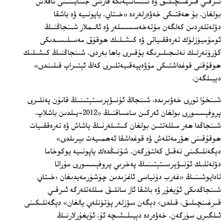
ئىرقىي قىرغىنچىلىق ۋە ئىنسانىيەتكە قارشى جىنايىتىنى ئاقلاش
بولغان. بۇ ھەقتىكى خەۋەرلەردە «خىتاي، ياپونىيە ۋە باشقا
دۆلەتلەردىن كەلگەن مۇتەخەسسىسلەر ۋە ئالىملار شىنجاڭنىڭ
ئومۇميۈزلۈك تەرەققىياتى ۋە كىشىلىك ھوقۇق مەسىلىسىدىكى
كۆرۈنەرلىك نەتىجىلىرىگە يۇقىرى باھا بەردى. شىنجاڭنىڭ كىشىلىك
ھوقۇقنى قوغداشتىكى مۇۋەپپەقىيەتلىرى كەڭ ئېتىراپ قىلىندى»
دېيىلگەن.
شىنخۇا تورى خەۋىرىدە، شىنجاڭ ئۇنىۋېرسىتېتىنىڭ قانۇن پەنلىرى
پروفېسسورى بولغان ئەركىن سامساقنىڭ «2012-يىلدىن باشلاپ،
شىنجاڭدا ھەر مىللەتتىن بولغان كىشىلەرنىڭ ياشاش ۋە تەرەققىيات
ھوقۇقىنى ھۆرمەتلەش ۋە قوغداشقا ئەھمىيەت بېرىلدى»
دېگەنلىكىنى نەقىل كەلتۈرگەن. شۇنىڭدەك ياپونىيە يوكوخاما
دۆلەتلىك ئۇنىۋېرسىتېتىنىڭ پەخرىي پروفېسسورى مۇراتا
تادايوشىنىڭ «غەرب دۇنياسى ئاغزىدىن چۈشۈرمەيدىغان ‹خىتاي
شىنجاڭدىكى ئۇيغۇر ۋە باشقا ئاز سانلىق مىللەتلەرگە ئىرقىي
قىرغىنچىلىق، قىلدى› دېگەن سۆزلەر پۈتۈنلەي يالغان» دېگەنلىكىنى
ئىلگىرى سۈرگەن. خەۋەردە دېيىلىشىچە ئۇ، ئۇيغۇرلارنىڭ