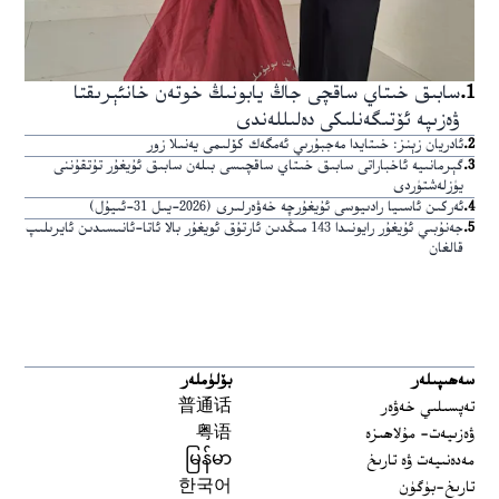
1
.
سابىق خىتاي ساقچى جاڭ يابونىڭ خوتەن خانئېرىقتا
ۋەزىپە ئۆتىگەنلىكى دەلىللەندى
2
.
ئادريان زېنز: خىتايدا مەجبۇرىي ئەمگەك كۆلىمى يەنىلا زور
3
.
گېرمانىيە ئاخباراتى سابىق خىتاي ساقچىسى بىلەن سابىق ئۇيغۇر تۇتقۇننى
يۈزلەشتۈردى
4
.
ئەركىن ئاسىيا رادىيوسى ئۇيغۇرچە خەۋەرلىرى (2026-يىل 31-ئىيۇل)
5
.
جەنۇبىي ئۇيغۇر رايونىدا 143 مىڭدىن ئارتۇق ئويغۇر بالا ئاتا-ئانىسىدىن ئايرىلىپ
قالغان
سەھىپىلەر
بۆلۈملەر
تەپسىلىي خەۋەر
普通话
ۋەزىيەت- مۇلاھىزە
粤语
مەدەنىيەت ۋە تارىخ
မြန်မာ
تارىخ-بۈگۈن
한국어