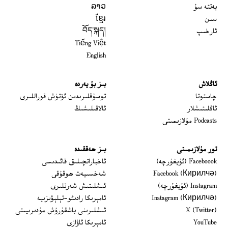
يەتتە سۇ
ລາວ
سىن
ខ្មែរ
ئارخىپ
བོད་སྐད།
Tiếng Việt
English
ئاڭلاش
بىز بۇ يەردە
 window
چاستوتا
توسۇقلىرىدىن ئۆتۈش قوراللىرى
ئاڭلىتىشلار
ئالاقىلىشىڭ
Podcasts مۇلازىمىتى
تور مۇلازىمىتى
بىز ھەققىدە
Opens in new window
Faceboook (ئۇيغۇرچە)
ئاخباراتچىلىق قائىدىسى
Opens in new window
Facebook (Кирилчә)
شەخسىيەت ھوقۇقى
Opens in new window
Instagram (ئۇيغۇرچە)
ئىشلىتىش شەرتلىرى
Opens in new window
Instagram (Кирилчә)
ئامېرىكا رادىئو-تېلېۋىزىيە
window
Opens in new window
X (Twitter)
ئىشلىرىنى باشقۇرۇش مۇدىرىيىتى
Opens in new window
Opens in new window
YouTube
ئامېرىكا ئاۋازى