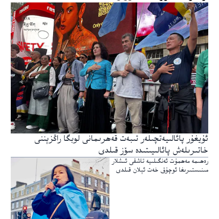
ئۇيغۇر پائالىيەتچىلەر تىبەت قەھرىمانى لوبگا راڭزېننى
خاتىرىلەش پائالىيىتىدە سۆز قىلدى
رەھىمە مەھمۇت ئەنگىلىيە تاشقى ئىشلار
مىنىستىرىغا ئوچۇق خەت ئېلان قىلدى