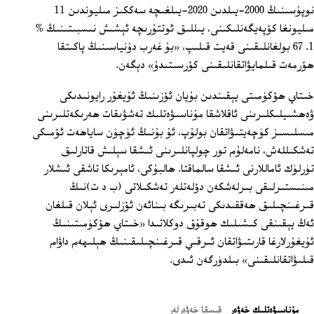
نوپۇسىنىڭ 2000-يىلدىن 2020-يىلغىچە سەككىز مىليوندىن 11
مىليونغا كۆپەيگەنلىكىنى، يىللىق ئوتتۇرىچە ئېشىش نىسبىتىنىڭ %
1. 67 بولغانلىقىنى قەيت قىلىپ، «بۇ غەرب دۇنياسىنىڭ پاكىتقا
ھۆرمەت قىلمايۋاتقانلىقىنى كۆرسىتىدۇ» دېگەن.
خىتاي ھۆكۈمىتى يېقىندىن بۇيان ئۆزىنىڭ ئۇيغۇر رايونىدىكى
ۋەھشىيلىكلىرىنى ئاقلاشقا مۇناسىۋەتلىك تەشۋىقات ھەرىكەتلىرىنى
مىسلىسىز كۈچەيتىۋاتقان بولۇپ، ئۇ بۇنىڭ ئۈچۈن ساياھەت ئۆمىكى
تەشكىللەش، نامەلۇم تور چولپانلىرىنى ئىشقا سېلىش قاتارلىق
تۈرلۈك ئاماللارنى ئىشقا سالماقتا. ھالبۇكى، ئامېرىكا تاشقى ئىشلار
مىنىستىرلىقى بىرلەشكەن دۆلەتلەر تەشكىلاتى (ب د ت)نىڭ
قىرغىنچىلىق ھەققىدىكى تەبىرىگە بىنائەن ئۆزلىرى ئېلان قىلغان
ئەڭ يېقىنقى كىشىلىك ھوقۇق دوكلاتىدا «خىتاي ھۆكۈمىتىنىڭ
ئۇيغۇرلارغا قارىتىۋاتقان ئىرقىي قىرغىنچىلىقىنىڭ ھېلىھەم داۋام
قىلىۋاتقانلىقىنى» بىلدۈرگەن ئىدى.
ﻣﯘﻧﺎﺳﯩﯟﻩﺗﻠﯩﻚ ﺧﻪﯞﻩﺭ
قىسقا خەۋەرلەر