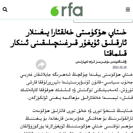
سەھىپە
ئىزد
ئاساسلىق مەزمۇنغا ئاتلاڭ
خىتاي ھۆكۈمىتى خەلقئارا يىغىنلار
ئارقىلىق ئۇيغۇر قىرغىنچىلىقىنى ئىنكار
قىلماقتا
ۋاشىنگتوندىن مۇخبىرىمىز ئىرادە تەييارلىدى
2024.05.30
خىتاي ھۆكۈمىتى يېقىندا چۇڭچىڭ شەھىرىگە جايلاشقان غەربىي
جەنۇب سىياسىي-قانۇن ئۇنىۋېرسىتېتىدا «تېررورلۇققا قارشى
تۇرۇش، ئەسەبىيلىكنى تۈگىتىش ۋە كىشىلىك ھوقۇققا كاپالەتلىك
قىلىش» تېمىسىدا خەلقئارالىق مۇھاكىمە يىغىنى ئۆتكۈزگەن.
خىتاينىڭ شىنخۇا تورى ۋە خەلق تورى قاتارلىق ھۆكۈمەت
تاراتقۇلىرىنىڭ بۇ ھەقتىكى خەۋىرىدىن قارىغاندا، بۇ يىغىننىڭ
مۇھىم نۇقتىسى خىتاي ھۆكۈمىتىنىڭ ئۇيغۇرلارغا يۈرگۈزۈۋاتقان