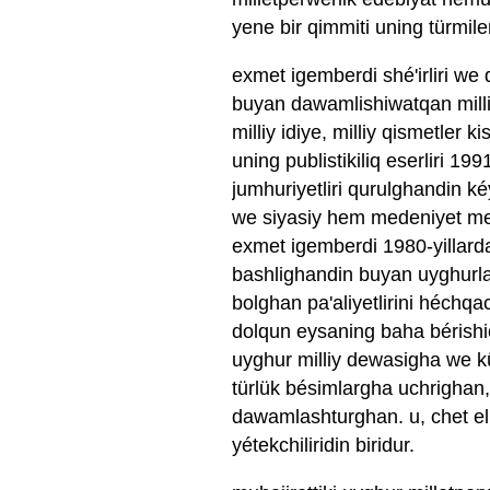
yene bir qimmiti uning türmile
exmet igemberdi shé'irliri we 
buyan dawamlishiwatqan milliy
milliy idiye, milliy qismetler k
uning publistikiliq eserliri 199
jumhuriyetliri qurulghandin ké
we siyasiy hem medeniyet mesil
exmet igemberdi 1980-yillarda
bashlighandin buyan uyghurlar
bolghan pa'aliyetlirini héchqa
dolqun eysaning baha bérishic
uyghur milliy dewasigha we kü
türlük bésimlargha uchrighan
dawamlashturghan. u, chet el
yétekchiliridin biridur.