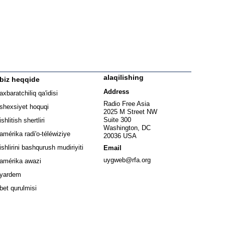
alaqilishing
biz heqqide
ew window
Address
axbaratchiliq qa'idisi
window
Radio Free Asia
shexsiyet hoquqi
2025 M Street NW
w window
Suite 300
ishlitish shertliri
Washington, DC
window
amérika radi'o-téléwiziye
20036 USA
Opens in new window
ishlirini bashqurush mudiriyiti
Email
Opens in new window
uygweb@rfa.org
amérika awazi
yardem
bet qurulmisi