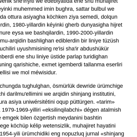
werlik shé'iriyiti we edebiyatida ene shu muhajiret
éyinki muhemmed imin bughra, sattar bulbul we
arda ottura asiyagha köchken ziya semedi, dolqun
erdin, 1980-yillardin kéyinki gherb dunyasigha hijret
nure eysa we bashqilardin, 1990-2000-yillardin
imu-arqidin bashlighan ediblerdin bir liniye tüzüsh
iliri uyushmisining re'isi sha'ir abdushükür
di ene shu liniye üstide parlap turidighan
uning qarishiche, exmet igemberdi tallanma eserliri
pellisi we mol méwisidur.
guchungda tughulghan, ösmürlük dewride ürümchige
 darilmu'ellimini we arqidin shinjang institutini,
tura asiya uniwérsitétini oqup püttürgen. «tarim»
 1979-1969-yilliri «eksilinqilabchi» dégen atalmish
 we emgek bilen özgertish meydanini bashtin
yege köchüp kélip wetensizlik, muhajiret hayatini
i 1954-yili ürümchidiki eng nopuzluq jurnal «shinjang