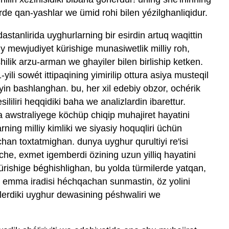
rde qan-yashlar we ümid rohi bilen yézilghanliqidur.
dastanlirida uyghurlarning bir esirdin artuq waqittin
 mewjudiyet kürishige munasiwetlik milliy roh,
ishilik arzu-arman we ghayiler bilen birliship ketken.
1-yili sowét ittipaqining yimirilip ottura asiya musteqil
yin bashlanghan. bu, her xil edebiy obzor, ochérik
iliri heqqidiki baha we analizlardin ibarettur.
 awstraliyege köchüp chiqip muhajiret hayatini
ning milliy kimliki we siyasiy hoquqliri üchün
chan toxtatmighan. dunya uyghur qurultiyi re'isi
he, exmet igemberdi özining uzun yilliq hayatini
rishige béghishlighan, bu yolda türmilerde yatqan,
, emma iradisi héchqachan sunmastin, öz yolini
lerdiki uyghur dewasining péshwaliri we