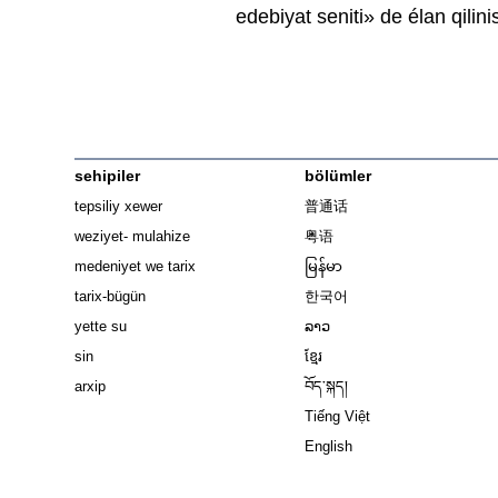
edebiyat seniti» de élan qilini
sehipiler
bölümler
tepsiliy xewer
普通话
weziyet- mulahize
粤语
medeniyet we tarix
မြန်မာ
tarix-bügün
한국어
yette su
ລາວ
sin
ខ្មែរ
arxip
བོད་སྐད།
Tiếng Việt
English