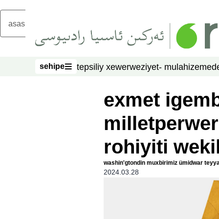
asasliq mezmungha atlang
sehipe
tepsiliy xewer
weziyet- mulahize
mede
sehipe
exmet igemb
milletperwer
rohiyiti wekil
washin'gtondin muxbirimiz ümidwar teyyar
2024.03.28