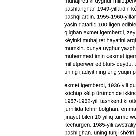
muhajirettiki uyghur milletper
bashlanghan 1949-yillardin k
bashqilardin, 1955-1960-yill
yasin qatarliq 100 ligen edibl
qilghan exmet igemberdi, zey
kéyinki muhajiret hayatini arq
mumkin. dunya uyghur yazghuch
muhemmed imin «exmet igember
milletperwer edibtur» deydu. 
uning ijadiyitining eng yuqiri 
exmet igemberdi, 1936-yili 
köchüp kélip ürümchide ikkinchi
1957-1962-yili tashkenttiki ot
jurnilida tehrir bolghan, emma
jinayet bilen 10 yilliq türme
kechürgen, 1985-yili awstrali
bashlighan. uning tunji shé'ir