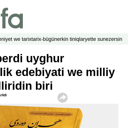
niyet we tarix
tarix-bügün
erkin tiniqlar
yette su
nezer
sin
erdi uyghur
lik edebiyati we milliy
liridin biri
lidi