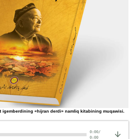
t igemberdining «hijran derdi» namliq kitabining muqawisi.
0:00
/
0:00