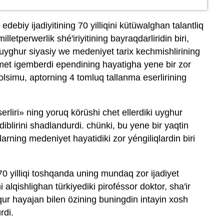
 edebiy ijadiyitining 70 yilliqini kütüwalghan talantliq
etperwerlik shé'iriyitining bayraqdarliridin biri,
uyghur siyasiy we medeniyet tarix kechmishlirining
et igemberdi ependining hayatigha yene bir zor
simu, aptorning 4 tomluq tallanma eserlirining
rliri» ning yoruq körüshi chet ellerdiki uyghur
 ediblirini shadlandurdi. chünki, bu yene bir yaqtin
arning medeniyet hayatidiki zor yéngiliqlardin biri
70 yilliqi toshqanda uning mundaq zor ijadiyet
alqishlighan türkiyediki piroféssor doktor, sha'ir
r hayajan bilen özining buningdin intayin xosh
rdi.