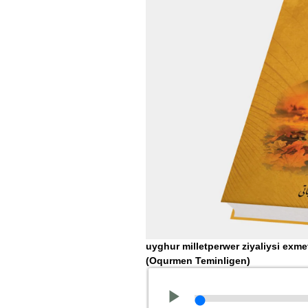
uyghur milletperwer ziyaliysi exme
(Oqurmen Teminligen)