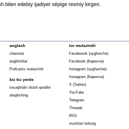
sh bilen edebiy ijadiyet sépige resmiy kirgen.
anglash
tor mulazimiti
Opens in n
chastota
Faceboook (uyghurche)
Opens in new 
anglitishlar
Facebook (Кирилчә)
Opens in ne
Podcasts mulazimiti
Instagram (uyghurche)
Opens in new 
Instagram (Кирилчә)
biz bu yerde
Opens in new window
X (Twitter)
Opens in new window
tosuqliridin ötüsh qoralliri
Opens in new window
YouTube
alaqilishing
Opens in new window
Telegram
Opens in new window
Threads
RSS
mushteri bolung