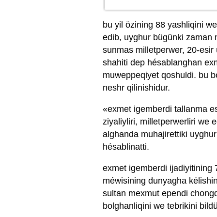
bu yil özining 88 yashliqini we
edib, uyghur bügünki zaman mill
sunmas milletperwer, 20-esir 
shahiti dep hésablanghan exm
muweppeqiyet qoshuldi. bu bol
neshr qilinishidur.
«exmet igemberdi tallanma ese
ziyaliyliri, milletperwerliri we
alghanda muhajirettiki uyghurl
hésablinatti.
exmet igemberdi ijadiyitining 
méwisining dunyagha kélishini 
sultan mexmut ependi chongqu
bolghanliqini we tebrikini bildü