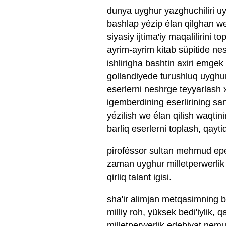
dunya uyghur yazghuchiliri u
bashlap yézip élan qilghan we 
siyasiy ijtima'iy maqalilirini
ayrim-ayrim kitab süpitide ne
ishlirigha bashtin axiri emgek
gollandiyede turushluq uyghur
eserlerni neshrge teyyarlash
igemberdining eserlirining sanin
yézilish we élan qilish waqti
barliq eserlerni toplash, qayti
piroféssor sultan mehmud epe
zaman uyghur milletperwerlik e
qirliq talant igisi.
sha'ir alimjan metqasimning ba
milliy roh, yüksek bedi'iylik, 
milletperwerlik edebiyat nemuni