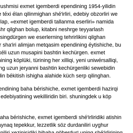
yushmisi exmet igemberdi ependining 1954-yilidin
téxi élan qilinmighan shé'irliri, edebiy obzorliri we
 toplap, «exmet igemberdi tallanma eserliri» namida
shr qilghan bolup, kitabni neshrge teyyarlash
 singdürgen we eserlerning tehrirlikini qilghan
 sha'iri alimjan metqasim ependining éytishiche, bu
 xéli uzun musapini bashtin kechürgen. exmet
ing köplüki, türining her xilliqi, yeni uniwérsalliqi,
ning uzun jeryanni bashtin kechürgenliki sewebidin
din békitish ishigha alahide küch serp qilinghan.
ndining baha bérishiche, exmet igemberdi hazirqi
debiyatining wekilliridin biri. shuningdek u köp
ha bérishiche, exmet igemberdi shé'irliridiki atishin
qaynaq tepekkur, lezzetlik söz durdaniliri uyghur
liri xezinisidiki bibaha göherdur! uning shé'irlirining