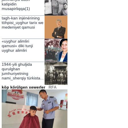
katipidin
musapirliqqa(1)
tagh-kan injénérining
töhpisi_uyghur tarix we
medeniyet qamusi
«uyghur alimliri
qamusi» diki tunji
uyghur alimliri
1944-yili ghuljida
qurulghan
jumhuriyetning
nami_sherqiy türkistan
jumhuriyiti
köp körülgen xewerler
RFA