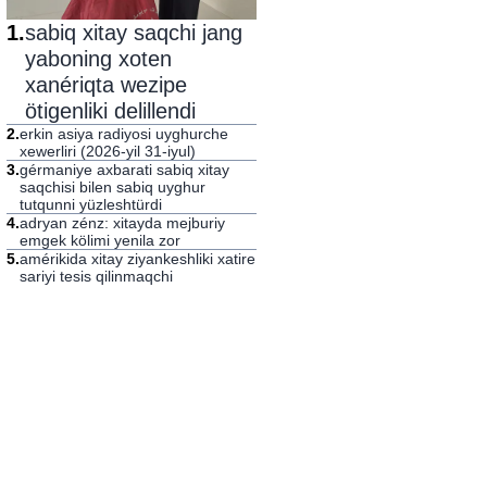
1
.
sabiq xitay saqchi jang
yaboning xoten
xanériqta wezipe
ötigenliki delillendi
2
.
erkin asiya radiyosi uyghurche
xewerliri (2026-yil 31-iyul)
3
.
gérmaniye axbarati sabiq xitay
saqchisi bilen sabiq uyghur
tutqunni yüzleshtürdi
4
.
adryan zénz: xitayda mejburiy
emgek kölimi yenila zor
5
.
amérikida xitay ziyankeshliki xatire
sariyi tesis qilinmaqchi