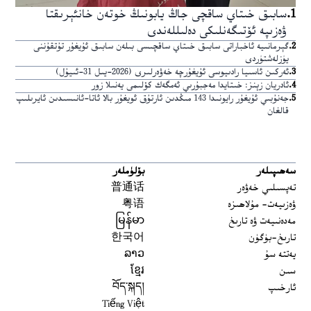
1
.
سابىق خىتاي ساقچى جاڭ يابونىڭ خوتەن خانئېرىقتا
ۋەزىپە ئۆتىگەنلىكى دەلىللەندى
2
.
گېرمانىيە ئاخباراتى سابىق خىتاي ساقچىسى بىلەن سابىق ئۇيغۇر تۇتقۇننى
يۈزلەشتۈردى
3
.
ئەركىن ئاسىيا رادىيوسى ئۇيغۇرچە خەۋەرلىرى (2026-يىل 31-ئىيۇل)
4
.
ئادريان زېنز: خىتايدا مەجبۇرىي ئەمگەك كۆلىمى يەنىلا زور
5
.
جەنۇبىي ئۇيغۇر رايونىدا 143 مىڭدىن ئارتۇق ئويغۇر بالا ئاتا-ئانىسىدىن ئايرىلىپ
قالغان
سەھىپىلەر
بۆلۈملەر
تەپسىلىي خەۋەر
普通话
ۋەزىيەت- مۇلاھىزە
粤语
مەدەنىيەت ۋە تارىخ
မြန်မာ
تارىخ-بۈگۈن
한국어
يەتتە سۇ
ລາວ
سىن
ខ្មែរ
ئارخىپ
བོད་སྐད།
Tiếng Việt