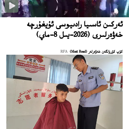
ئەركىن ئاسىيا رادىيوسى ئۇيغۇرچە
خەۋەرلىرى (2026-يىل 8-ماي)
كۆپ كۆرۈلگەن خەۋەرلەر (Most Read)
RFA