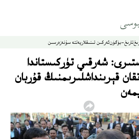
ىخ
تارىخ-بۈگۈن
ئەركىن تىنىقلار
يەتتە سۇ
نەزەر
سىن
تىرى: شەرقىي تۈركىستاندا
تقان قېرىنداشلىرىمنىڭ قۇربان
يمەن