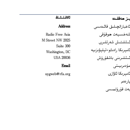
ئالاقىلىشىڭ
ىز ھەققىدە
Ope
اخباراتچىلىق قائىدىسى
Address
Open
ەخسىيەت ھوقۇقى
Radio Free Asia
2025 M Street NW
Op
ىشلىتىش شەرتلىرى
Suite 300
Opens
امېرىكا رادىئو-تېلېۋىزىيە
Washington, DC
ىشلىرىنى باشقۇرۇش
20036 USA
Opens in new window
ۇدىرىيىتى
Email
Opens in new window
امېرىكا ئاۋازى
uygweb@rfa.org
اردەم
ەت قۇرۇلمىسى