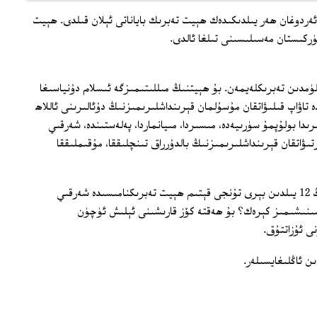
ەردوغان ھەر يىلدىكىدەك ھېيت تەبرىك باياناتى ئېلان قىلدى. ھېيت
ۈركىستان مەسىلىسىنى تىلغا ئالدى.
مدىن تەبرىكلەيمەن. بۇ ھېيتنىڭ مىللىتىمىزگە ئىسلام دۇنياسىغا
تاۋاپ قىلىۋاتقان مۇسۇلمان قېرىنداشلىرىمىزنىڭ دۇئالىرىنى ئاللاھ
ىدا بولۇپمۇ سۈرىيەدە، مىسىردا، مىيانماردا، پەلەستىندە، شەرقىي
رتىۋاتقان قېرىنداشلىرىمىزنىڭ بالدۇرراق تىنچلىققا، مۇقىملىققا
باش مىنىستىر رەجەپ تاييىپ ئەروغاننىڭ 12 يىلدىن بېرى تۇنجى قېتىم ھېيت تەبرىكنامىسىدە شەرقىي
شىنىشىمىز كېرەك؟ بۇ ھەقتە كۆز قارىشىنى ئېلىش ئۈچۈن
ى ئۇزاتتۇق.
ن ئاڭلىغايسىلەر.