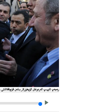
رەجەپ تاييىپ ئەردوغان ئۇيغۇرلار بىلەن قۇچاقلاشتى. 2012-يىلى 8-ئاپرېل، ئۈرۈمچى.