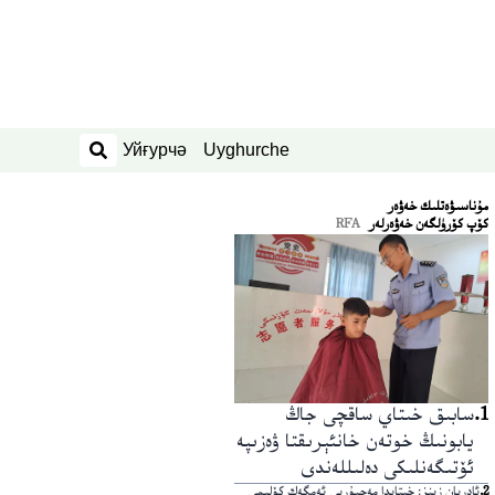
Уйғурчә
Uyghurche
ئىزدەش
ﻣﯘﻧﺎﺳﯩﯟﻩﺗﻠﯩﻚ ﺧﻪﯞﻩﺭ
كۆپ كۆرۈلگەن خەۋەرلەر
RFA
1
.
سابىق خىتاي ساقچى جاڭ
يابونىڭ خوتەن خانئېرىقتا ۋەزىپە
ئۆتىگەنلىكى دەلىللەندى
2
.
ئادريان زېنز: خىتايدا مەجبۇرىي ئەمگەك كۆلىمى