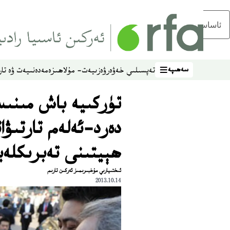
ئاساسلىق مەزمۇنغا ئاتلاڭ
سەھىپە
تەپسىلىي خەۋەر
ۋەزىيەت- مۇلاھىزە
مەدەنىيەت ۋە تار
سەھىپە
تۈركىيە باش مىنىس
دەرد-ئەلەم تارتىۋا
ھېيتىنى تەبرىكلە
ئىختىيارىي مۇخبىرىمىز ئەركىن تارىم
2013.10.14