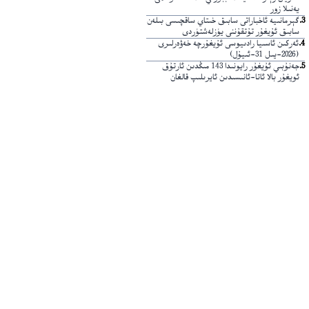
يەنىلا زور
3
.
گېرمانىيە ئاخباراتى سابىق خىتاي ساقچىسى بىلەن
سابىق ئۇيغۇر تۇتقۇننى يۈزلەشتۈردى
4
.
ئەركىن ئاسىيا رادىيوسى ئۇيغۇرچە خەۋەرلىرى
(2026-يىل 31-ئىيۇل)
5
.
جەنۇبىي ئۇيغۇر رايونىدا 143 مىڭدىن ئارتۇق
ئويغۇر بالا ئاتا-ئانىسىدىن ئايرىلىپ قالغان