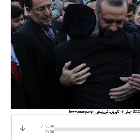
(www.maarip.org)
/
0:00
0:00