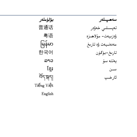
سەھىپىلەر
بۆلۈملەر
تەپسىلىي خەۋەر
普通话
ۋەزىيەت- مۇلاھىزە
粤语
مەدەنىيەت ۋە تارىخ
မြန်မာ
تارىخ-بۈگۈن
한국어
يەتتە سۇ
ລາວ
سىن
ខ្មែរ
ئارخىپ
བོད་སྐད།
Tiếng Việt
English