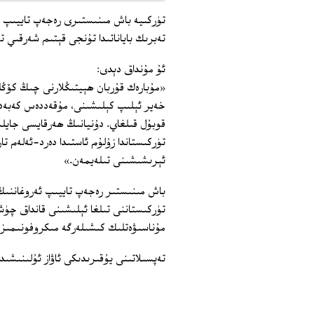
تۈركىيە باش مىنىستىرى رەجەپ تاييىپ ئ
تەبرىك باياناتىدا تۇنجى قېتىم شەرقىي ت
ئۇ مۇنداق دېدى:
«مۇبارەك قۇربان ھېيتىڭلارنى چىڭ كۆڭلۈ
خەير ئېلىپ كېلىشىنى، مۇقەددەس كەبەدە 
قوبۇل قىلغاي. دۇنيانىڭ ھەرقايسى جايلىر
تۈركىستاندا زۇلۇم ئاستىدا دەرد-ئەلەم تا
ئېرىشىشىنى تىلەيمەن.»
تۈركىستاننى تىلغا ئېلىشىنى قانداق چۈ
مۇناسىۋەتلىك كىشىلەرگە مىكروفونىمىزن
تەپسىلاتىنى يۇقىرىدىكى ئاۋاز ئۇلىنىشىدى