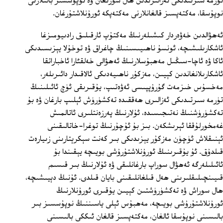
تۈرمە سىرتىدىكى ئەزالىرىدىن ھال سورىغان ۋە نوپۇسسىز بالىلارنى
نوپۇسقا، مەكتەپسىز قالغانلارنى مەكتەپكە ئورۇنلاشتۇرغان.
ئەھۋالدىن خەۋەردار كىشىلەرنىڭ مەكتۇپ ئارقىلىق رادىيومىزغا
ئاشكارىلىشىچە، ئونسۇ ناھىيىسىنىڭ چاغراق ۋە توخۇلا يېزىسىدىكى
ئاكا ۋە ئاچا-سىڭىل مەھبۇسلارنىڭ ئەھۋالى خەلقئارا ئاخباراتقا
ئاشكارىلانغاندىن كېيىن، مەزكۇر ناھىيەدىكى ئالاقىدار دائىرىلەر،
مەخسۇس خىزمەت گۇرۇپپىسى ئەۋەتىپ، يۇقىرىقى ئۈچ ئائىلىنىڭ
تۈرمە سىرتىدىكى ئەزالىرى ھەققىدە تەكشۈرۈش ئېلىپ بارغان ۋە بۇ
تەكشۈرۈشنىڭ نەتىجىسىدە، ئۇلارنىڭ پەرزەنتلىرى ئاتالمىش
غەمخورلۇققا ئېرىشكەن. بىز بۇ ئۇچۇرنىڭ توغرا-خاتالىقىنى
ئېنىقلاش ئۈچۈن مەزكۇر يېزىدىكى بىر كەنت سېكرېتارىنى زىيارەت
قىلدۇق. ئۇ يۇقىرىنىڭ ئورۇنلاشتۇرۇشى بويىچە يېقىندا بۇ
ئائىلىلەرگە ئەھۋال سوراپ بارغانلىقى ۋە ئۇلارنىڭ بىر قىسىم
قىيىنچىلىقلىرىنى ھەل قىلغانلىقىنى بايان قىلدى. ئۇنىڭ دېيىشىچە،
ھال سوراش ۋە تەكشۈرۈشتىن كېيىن يۇقىرى ئورۇنلارنىڭ
ئورۇنلاشتۇرۇشى بويىچە، مەھبۇس ئېلى ياسىننىڭ نوپۇسسىز بىر
بالىسىنى نوپۇسقا ئالغان، مەكتەپسىز قالغان ئىككى بالىسىنى