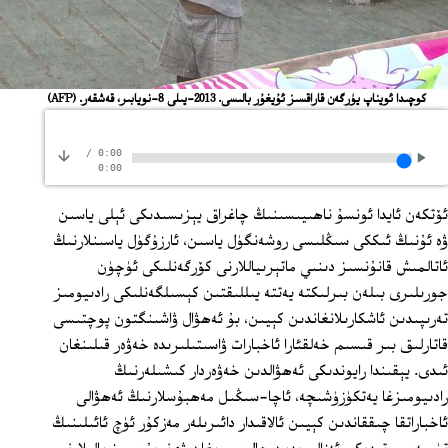
كوچىدا ئويناپ يۈرگەن قاراقسىز ئۇيغۇر بالىسى. 2013-يىلى 8-نويابىر، قەشقەر.
(AFP)
/
0:00
0:00
ئۆتكەن ئايدا ئونسۇ ناھىيىسىنىڭ چاغراق يېزىسىدىكى ئېلى ياسىن
ۋە ئۇنىڭ ئىككى سىڭلىسى روشەنگۈل ياسىن، ئارزۇگۈل ياسىنلارنىڭ
ئاتالمىش قانۇنسىز دىنىي ماتېرىياللارنى كۆرگەنلىكى ئۈچۈن
جورىلىرى بىلەن بىرلىكتە يەتتە يىللىقتىن كېسىلگەنلىكى رادىيومىز
تەرىپىدىن ئاشكارىلانغاندىن كېيىن، بۇ ئەھۋال ۋاشىنگتون پوچتىسى
قاتارلىق بىر قىسىم خەلقئارا ئاخبارات ۋاسىتىلىرىدە خەۋەر قىلىنغان
ئىدى. يېقىندا رايوندىكى ئەھۋالدىن خەۋەردار كىشىلەرنىڭ
رادىيومىزغا يەتكۈزۈشىچە، ئاچا-سىڭىل مەھبۇسلارنىڭ ئەھۋالى
ئاخباراتقا چىققاندىن كېيىن ئالاقىدار دائىرىلەر مەزكۇر ئۈچ ئائىلىنىڭ