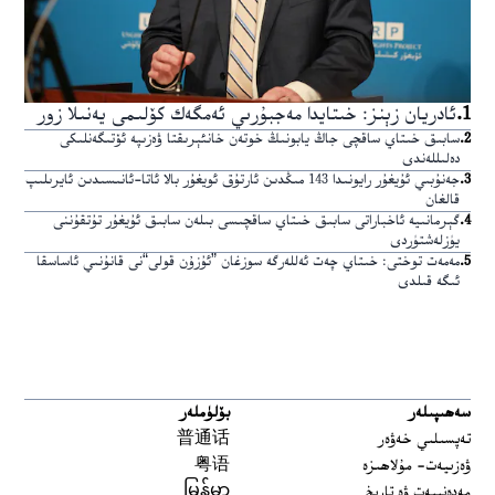
1
.
ئادريان زېنز: خىتايدا مەجبۇرىي ئەمگەك كۆلىمى يەنىلا زور
2
.
سابىق خىتاي ساقچى جاڭ يابونىڭ خوتەن خانئېرىقتا ۋەزىپە ئۆتىگەنلىكى
دەلىللەندى
3
.
جەنۇبىي ئۇيغۇر رايونىدا 143 مىڭدىن ئارتۇق ئويغۇر بالا ئاتا-ئانىسىدىن ئايرىلىپ
قالغان
4
.
گېرمانىيە ئاخباراتى سابىق خىتاي ساقچىسى بىلەن سابىق ئۇيغۇر تۇتقۇننى
يۈزلەشتۈردى
5
.
مەمەت توختى: خىتاي چەت ئەللەرگە سوزغان ”ئۇزۇن قولى“نى قانۇنىي ئاساسقا
ئىگە قىلدى
سەھىپىلەر
بۆلۈملەر
تەپسىلىي خەۋەر
普通话
ۋەزىيەت- مۇلاھىزە
粤语
مەدەنىيەت ۋە تارىخ
မြန်မာ