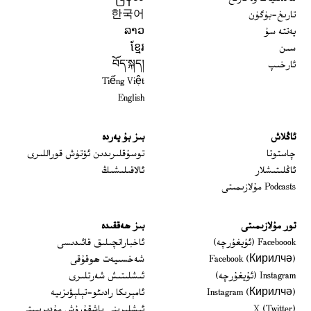
تارىخ-بۈگۈن
한국어
يەتتە سۇ
ລາວ
سىن
ខ្មែរ
ئارخىپ
བོད་སྐད།
Tiếng Việt
English
ئاڭلاش
بىز بۇ يەردە
 window
چاستوتا
توسۇقلىرىدىن ئۆتۈش قوراللىرى
ئاڭلىتىشلار
ئالاقىلىشىڭ
Podcasts مۇلازىمىتى
تور مۇلازىمىتى
بىز ھەققىدە
Opens in new window
Faceboook (ئۇيغۇرچە)
ئاخباراتچىلىق قائىدىسى
Opens in new window
Facebook (Кирилчә)
شەخسىيەت ھوقۇقى
Opens in new window
Instagram (ئۇيغۇرچە)
ئىشلىتىش شەرتلىرى
Opens in new window
Instagram (Кирилчә)
ئامېرىكا رادىئو-تېلېۋىزىيە
window
Opens in new window
X (Twitter)
ئىشلىرىنى باشقۇرۇش مۇدىرىيىتى