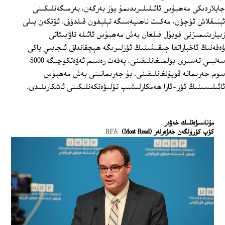
جايلاردىكى مەھبۇس ئائىلىلىرىدىمۇ يۈز بەرگەن، بەرمىگەنلىكىنى
ئېنىقلاش ئۈچۈن، مەكىت ناھىيەسىگە تېلېفون قىلدۇق. ئۆتكەن يىلى
زىيارىتىمىزنى قوبۇل قىلغان بەش مەھبۇس ئائىلە تاۋابىئاتى
ۋەقەنىڭ ئاخباراتقا چىقىشىنىڭ ئۆزلىرىگە ھېچقانداق ئىجابىي ياكى
سەلبىي تەسىرى بولمىغانلىقىنى، پەقەت رەسىم ئەۋەتكۈچىگە 5000
سوم جەرىمانە قويۇلغانلىقىنى، بۇ جەرىمانىنى بەش مەھبۇس
ئائىلىسىنىڭ ئۆز-ئارا ھەمكارلىشىپ تۆلىۋەتكەنلىكىنى ئاشكارىلىدى.
ﻣﯘﻧﺎﺳﯩﯟﻩﺗﻠﯩﻚ ﺧﻪﯞﻩﺭ
كۆپ كۆرۈلگەن خەۋەرلەر (Most Read)
RFA