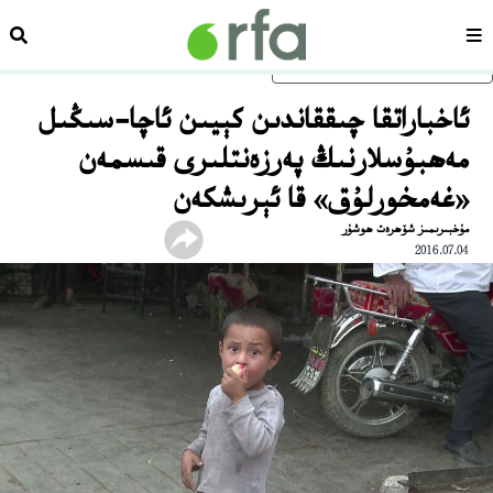
سەھىپە
ئىزد
ئاساسلىق مەزمۇنغا ئاتلاڭ
ئاخباراتقا چىققاندىن كېيىن ئاچا-سىڭىل
مەھبۇسلارنىڭ پەرزەنتلىرى قىسمەن
«غەمخورلۇق» قا ئېرىشكەن
مۇخبىرىمىز شۆھرەت ھوشۇر
2016.07.04