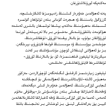
مەكتەپكە ئورۇنلاشتۇرغان.
يەنە ئەھۋالدىن خەۋەردار كىشىنىڭ رادىيومىزغا ئاشكارىلىشىچە،
ئارزۇگۈل ياسىننىڭ ۋە ھىجرەت گۇمانى بىلەن تۇتۇلغان گۈلمىرە
ئىسىملىك مەھبۇسنىڭ مەكتەپ يېشىغا توشمىغان بالىلىرى ئەسلىدە
ھۆكۈمەت باشقۇرۇشىدىكى مەخسۇس بىر بالا تەربىيىلەش ئورنىدا
تۇرۇۋاتقان بولۇپ، بۇ بالىلار يېقىندا ئۇرۇق-تۇغقانلىرىنىڭ،
جۈملىدىن بوۋىسىنىڭ ۋە مومىسىنىڭ قولىغا قايتۇرۇپ بېرىلگەن.
بىز بۇ ئەھۋالنى ئېنىقلاش ئۈچۈن مۇناسىۋەتلىك بىر كەنت
سېكرېتارغا تېلېفون قىلغىنىمىزدا، ئۇ، بۇ بالىلارنىڭ ئۇرۇق-
تۇغقانلىرىغا قايتۇرۇلغانلىقىنى دەلىللىدى.
تېلېفون زىيارىتىمىز ئارقىلىق ئىگىلەنگەن ئۇچۇرلاردىن، مەزكۇر
مەھبۇس ئائىلە-تاۋابىئاتلىرىنىڭ ئەھۋالىدىكى بۇ كىچىككىنە
ئىجابىي ئۆزگىرىشنىڭ، ئەھۋالدىن خەۋەردار كىشى دېگەندەك،
ۋەقەنىڭ ئاخباراتقا چىقىشى بىلەن مۇناسىۋىتى بار-يوقلۇقى مەلۇم
ئەمەس، ئەمما مەزكۇر ئۆزگىرىشنىڭ ۋەقە ئاخباراتقا ئاشكارىلانغاندىن
كېيىن يۈز بەرگەنلىكى ئېنىق. بىز ئوخشاش بىر نەتىجىنىڭ باشقا