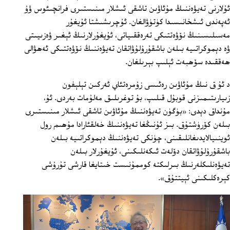
ئۇلارنى تەيۋەننىڭ مۇئاۋىن تاشقى ئىشلار مىنىستىرى فرانچىئوس ۋۇ
ئەپەندى ئىشخانىسىدا كۈتۈۋالغان. ئۇچرىشىشتا ئۇيغۇر
مەسىلىسىنىڭ نۆۋەتتىكى تەرەققىياتى، ئۇيغۇرلارنىڭ ئېغىر ۋەزىيىتى
ۋە دېموكراتىيە بىلەن باشقۇرۇلۇۋاتقان تەيۋەننىڭ نۆۋەتتىكى ئەھۋالى
ھەققىدە سۆھبەت ئېلىپ بېرىلغان.
د ئۇ ق نىڭ مۇئاۋىن رەئىسى زۇمرەتئاي ئەركىن تېلېفون
زىيارىتىمىزنى قوبۇل قىلىپ، بۇ توغرىلىق مەلۇمات بەردى. ئۇ،
مۇنداق دېدى: «بۈگۈن تەيۋەننىڭ مۇئاۋىن تاشقى ئىشلار مىنىستىرى
بىلەن كۆرۈشتۇق. بىز ئۇنىڭغا تەيۋەننىڭ خەلقئارادا مۇھىم رول
ئوينىيالايدىغانلىقىنى، چۈنكى تەيۋەننىڭ دېموكراتىيە بىلەن
باشقۇرۇلۇۋاتقان دۆلەت ئىكەنلىكىنى، ئۇيغۇرلار بىلەن
تەيۋەنلىكلەرنىڭ بىرلىكتە كوممۇنىست خىتايغا قارشى تۇرۇشى
كېرەكلىكىنى ئېيتتۇق».