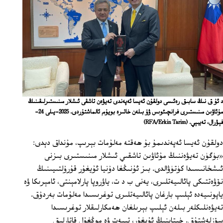
د ئۇ ق نىڭ سابىق رەئىسى دولقۇن ئەيسا ئەپەندى تەيۋەن تاشقى ئىشلار مىنىستىرلىقىنىڭ
مۇئاۋىن مىنىستىرى فرانچىئوىس ۋۇ بىلەن خاتىرە بويۇم ئالماشتۇردى. 2025-يىلى 24-
فېۋرال، تەيبېي.
(RFA/Erkin Tarim)
دولقۇن ئەيسا ئەپەندىمۇ بۇ ھەقتە مەلۇمات بېرىپ، مۇنداق دېدى:
«بۈگۈن تەيۋەننىڭ مۇئاۋىن تاشقىي ئىشلار مىنىستىرى بىزنى
ئىشخانىسىدا كۈتۈۋالدى. بىز ئۇنىڭغا دۇنيا ئۇيغۇر قۇرۇلتىيىنىڭ
نۆۋەتتىكى پائالىيەتلىرى، يەنى ب د ت، ياۋروپا پارلامېنتى، ئامېرىكا ۋە
ياپونىيەدە ئېلىپ بارغان پائالىيەتلىرى توغرىسىدا مەلۇمات بەردۇق.
تەيۋەنلىكلەر بىلەن ئېلىپ بېرىلغان ھەمكارلىقلار توغرىسىدا
سۆزلەشتۇق. خىتاينىڭ ئۇيغۇر، تىبەت ۋە موڭغۇل قاتارلىق