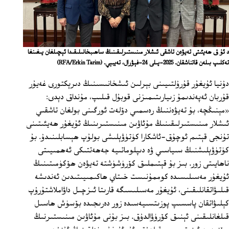
د ئۇ ق ھەيئىتى تەيۋەن تاشقى ئىشلار مىنىستىرلىقىنىڭ ساھىبخانىلىقىدا ئېچىلغان يىغىنغا
تەكلىپ بىلەن قاتناشقان. 2025-يىلى 24-فېۋرال، تەيبېي.
(RFA/Erkin Tarim)
دۇنيا ئۇيغۇر قۇرۇلتىيىنى بېرلىن ئىشخانىسىنىڭ دىرېكتورى غەيۇر
قۇربان ئەپەندىمۇ زىيارىتىمىزنى قوبۇل قىلىپ، مۇنداق دېدى:
«مېنىڭچە، بۇ تەيۋەننىڭ رەسمىي دۆلەت ئورگىنى بولغان تاشقىي
ئىشلار مىنىستىرلىقىنىڭ مۇئاۋىن مىنىستىرىنىڭ ئۇيغۇر ھەيئىتىنى
تۇنجى قېتىم ئوچۇق-ئاشكارا كۈتۈۋېلىشى بولۇپ ھېسابلىنىدۇ. بۇ
كۈتۈۋېلىشنىڭ سىياسىي ۋە دىپلوماتىيە جەھەتتىكى ئەھمىيىتى
ناھايىتى زور. بىز بۇ قېتىملىق كۆرۈشۈشتە تەيۋەن ھۆكۈمىتىنىڭ
ئۇيغۇر مەسىلىسىدە كوممۇنىست خىتاي ھاكىمىيىتىدىن ئەندىشە
قىلىۋاتقانلىقىنى، ئۇيغۇر مەسىلىسىگە قارىتا ئىزچىل داۋاملاشتۇرۇپ
كېلىۋاتقان پاسسىپ پوزىتسىيەسىدە زور دەرىجىدە بۆسۈش ھاسىل
قىلغانلىقىنى ئېنىق كۆرۈۋالدۇق. بىز بۇنى مۇئاۋىن مىنىستىرنىڭ