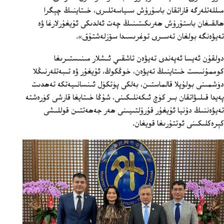
مىللەتلەرگە قاراتقان باسۇرۇش سىياسەتلىرى، خىتاينىڭ چېگرا
ھالقىغان باستۇرۇش ھەرىكىتىنىڭ چەت ئەلدىكى ئۇيغۇرلارغا ۋە
تەيۋەنگە بولغان تەسىرى توغرىسىدا سۆزلەشتۇق».
دولقۇن ئەيسا ئەپەندى تەيۋەن تاشقىي ئىشلار مىنىستىرىغا
كوممۇنىست خىتاينىڭ تەيۋەن، خوڭكوڭ، ئۇيغۇر ۋە تىبەتلەرنىڭلا
دۈشمىنى بولۇپلا قالماستىن، بەلكى پۈتكۈل ئىنسانىيەتكە تەھدىت
پەيدا قىلىۋاتقان بىر كۈچ ئىكەنلىكىنى، شۇڭا خىتايغا قارشى كۈرەشتە
تەيۋەننىڭ دۇنيا ئۇيغۇر قۇرۇلتىيىنى ھەر جەھەتتىن قوللىشى
كېرەكلىكىنى ئوتتۇرىغا قويغان.