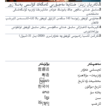
1
.
ئادريان زېنز: خىتايدا مەجبۇرىي ئەمگەك كۆلىمى يەنىلا زور
2
.
سابىق خىتاي ساقچى جاڭ يابونىڭ خوتەن خانئېرىقتا ۋەزىپە ئۆتىگەنلىكى
دەلىللەندى
3
.
جەنۇبىي ئۇيغۇر رايونىدا 143 مىڭدىن ئارتۇق ئويغۇر بالا ئاتا-ئانىسىدىن ئايرىلىپ
قالغان
4
.
گېرمانىيە ئاخباراتى سابىق خىتاي ساقچىسى بىلەن سابىق ئۇيغۇر تۇتقۇننى
يۈزلەشتۈردى
5
.
ئەركىن ئاسىيا رادىيوسى ئۇيغۇرچە خەۋەرلىرى (2026-يىل 31-ئىيۇل)
سەھىپىلەر
بۆلۈملەر
تەپسىلىي خەۋەر
普通话
ۋەزىيەت- مۇلاھىزە
粤语
مەدەنىيەت ۋە تارىخ
မြန်မာ
تارىخ-بۈگۈن
한국어
يەتتە سۇ
ລາວ
سىن
ខ្មែរ
ئارخىپ
བོད་སྐད།