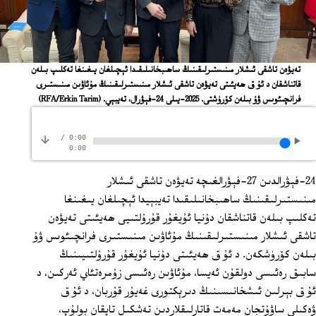
تەيۋەن تاشقى ئىشلار مىنىستىرلىقىنىڭ ساھىبخانىلىقىدا ئېچىلغان يىغىنغا تەكلىپ بىلەن
قاتناشقان د ئۇ ق ھەيئىتى تەيۋەن تاشقى ئىشلار مىنىستىرلىقىنىڭ مۇئاۋىن مىنىستىرى
فرانچىئوىس ۋۇ بىلەن كۆرۈشتى. 2025-يىلى 24-فېۋرال، تەيبېي.
(RFA/Erkin Tarim)
/
0:00
0:00
24-فېۋرالدىن 27-فېۋرالغىچە تەيۋەن تاشقى ئىشلار
مىنىستىرلىقىنىڭ ساھىبخانىلىقىدا تەيبېيدا ئېچىلغان يىغىنغا
تەكلىپ بىلەن قاتناشقان دۇنيا ئۇيغۇر قۇرۇلتىيى ھەيئىتى تەيۋەن
تاشقى ئىشلار مىنىستىرلىقىنىڭ مۇئاۋىن مىنىستىرى فرانچىئوىس ۋۇ
بىلەن كۆرۈشكەن. د ئۇ ق ھەيئىتى دۇنيا ئۇيغۇر قۇرۇلتىيىنىڭ
سابىق رەئىسى دولقۇن ئەيسا، مۇئاۋىن رەئىسى زۇمرەتئاي ئەركىن، د
ئۇ ق بېرلىن ئىشخانىسىنىڭ دىرېكتورى غەيۇر قۇربان، د ئۇ ق
ۋەكىلى ساۋۇتجان مەمەت قاتارلىقلاردىن تەشكىل تاپقان بولۇپ،