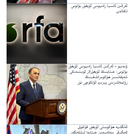
ئەركىن ئاسىيا رادىيوسى ئۇيغۇر بۆلۈمى
تاقالدى
ۋىدىيو – ئەركىن ئاسىيا رادىيوسى ئۇيغۇر
بۆلۈمى: خىتاينىڭ ئۇيغۇرلار ئۈستىدىكى
شەپقەتسىز ھۆكۈمرانلىقىنىڭ
زۇلمەتلىرىنى يېرىپ ئۆتكۈچى نۇر
ئەنگلىيە ھۆكۈمىتى ئۇيغۇر قۇللۇق
ئەمگىكى سەۋەبىدىن خىتايدا ئىشلەنگەن