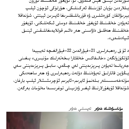
سۆزىدىن ئېنىق ھېس قىلدۇق. ئۇ، ئۇيغۇر خەلقىنىڭ ئۇزۇن
يىللاردىن بۇيان ئۆزىنىڭ ئەركىنلىكى، ھۆرلۈكى ئۈچۈن ئېلىپ
بېرىۋاتقان كۈرەشلىرى ۋە قۇربانلىقلىرىغا ئاپىرىن ئېيتتى، شۇنداقلا
تەيۋەن خەلقىنىڭ ئۇيغۇر خەلقىنىڭ دوستى ئىكەنلىكنى، ئۇيغۇر
خەلقىنىڭ ھەقلىق داۋاسىنى ھەر دائىم قوللايدىغانلىقىنى ئېنىق
ئىپادىلىدى».
د ئۇ ق رەھبەرلىرى 21-فېۋرالدىن 22-فېۋرالغىچە تەيبېيدا
ئۆتكۈزۈلگەن «خالىفاكىس خەلقئارا بىخەتەرلىك مۇنبىرى» يىغىنى
جەريانىدا تەيۋەن پىرېزىدېنتى لەي چىڭدې، سابىق پىرېزىدېنتى سەي
يىڭۋېن قاتارلىق تەيۋەننىڭ دۆلەت رەھبەرلىرى ۋە ھەر ساھەدىكى
مۇتەخەسسىسلەر بىلەنمۇ ئايرىم-ئايرىم ئۇچرىشىشلار ئېلىپ بارغان،
شۇنداقلا ئۇيغۇرلارنىڭ ئېغىر ۋەزىيىتى توغرىسىدا مەلۇمات بەرگەن.
ﻣﯘﻧﺎﺳﯩﯟﻩﺗﻠﯩﻚ ﺧﻪﯞﻩﺭ
تەپسىلىي خەۋەر