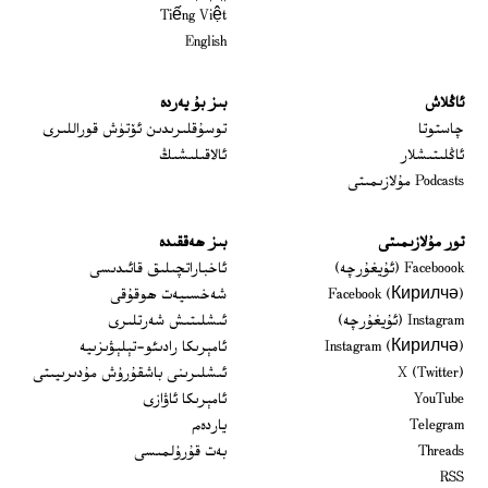
Tiếng Việt
English
ئاڭلاش
بىز بۇ يەردە
 window
چاستوتا
توسۇقلىرىدىن ئۆتۈش قوراللىرى
ئاڭلىتىشلار
ئالاقىلىشىڭ
Podcasts مۇلازىمىتى
تور مۇلازىمىتى
بىز ھەققىدە
Opens in new window
Faceboook (ئۇيغۇرچە)
ئاخباراتچىلىق قائىدىسى
Opens in new window
Facebook (Кирилчә)
شەخسىيەت ھوقۇقى
Opens in new window
Instagram (ئۇيغۇرچە)
ئىشلىتىش شەرتلىرى
Opens in new window
Instagram (Кирилчә)
ئامېرىكا رادىئو-تېلېۋىزىيە
window
Opens in new window
X (Twitter)
ئىشلىرىنى باشقۇرۇش مۇدىرىيىتى
Opens in new window
Opens in new window
YouTube
ئامېرىكا ئاۋازى
Opens in new window
Telegram
ياردەم
Opens in new window
Threads
بەت قۇرۇلمىسى
RSS