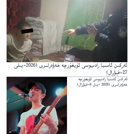
ئەركىن ئاسىيا رادىيوسى ئۇيغۇرچە خەۋەرلىرى (2026-يىلى
27-فېۋرال)
ئەركىن ئاسىيا رادىيوسى ئۇيغۇرچە
خەۋەرلىرى (2026 -يىل 6-فېۋرال)