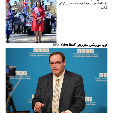
كۈنتاختىلارنى چەكلەيدىغانلىقىنى ئېلان
قىلدى
كۆپ كۆرۈلگەن خەۋەرلەر (Most Read)
RFA