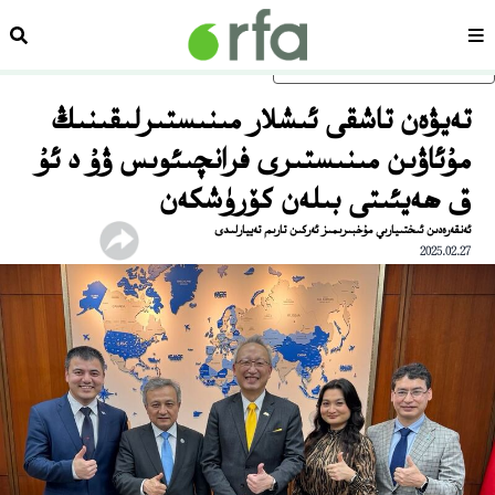
سەھىپە
ئىزد
ئاساسلىق مەزمۇنغا ئاتلاڭ
تەيۋەن تاشقى ئىشلار مىنىستىرلىقىنىڭ
مۇئاۋىن مىنىستىرى فرانچىئوىس ۋۇ د ئۇ
ق ھەيئىتى بىلەن كۆرۈشكەن
ئەنقەرەدىن ئىختىيارىي مۇخبىرىمىز ئەركىن تارىم تەييارلىدى
2025.02.27