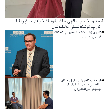
1
.
سابىق خىتاي ساقچى جاڭ يابونىڭ خوتەن خانئېرىقتا
ۋەزىپە ئۆتىگەنلىكى دەلىللەندى
2
.
ئادريان زېنز: خىتايدا مەجبۇرىي ئەمگەك
كۆلىمى يەنىلا زور
3
.
گېرمانىيە ئاخباراتى سابىق خىتاي
ساقچىسى بىلەن سابىق ئۇيغۇر
تۇتقۇننى يۈزلەشتۈردى