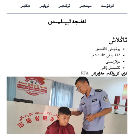
ئاۋغۇست
سېنتەبىر
ئۆكتەبىر
نويابىر
دېكابىر
تەتىجە تېپىلمىدى
ئاڭلاش
بۈگۈنكى ئاڭلىتىش
ئىلگىرىكى ئاڭلىتىشلار
مۇلازىمىتى
ئاڭلىتىش ۋاقتى
كۆپ كۆرۈلگەن خەۋەرلەر
RFA