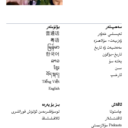
سەھىپىلەر
بۆلۈملەر
تەپسىلىي خەۋەر
普通话
ۋەزىيەت- مۇلاھىزە
粤语
مەدەنىيەت ۋە تارىخ
မြန်မာ
تارىخ-بۈگۈن
한국어
يەتتە سۇ
ລາວ
سىن
ខ្មែរ
ئارخىپ
བོད་སྐད།
Tiếng Việt
English
ئاڭلاش
بىز بۇ يەردە
 window
چاستوتا
توسۇقلىرىدىن ئۆتۈش قوراللىرى
ئاڭلىتىشلار
ئالاقىلىشىڭ
Podcasts مۇلازىمىتى