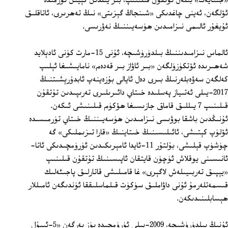
«جىنايەت» بىلەن تۇتقۇن قىلىنىپ، بىر يىلدىن كېيىن تۈرمىدە
ئۆلگەن، ئەينى چاغدىكى «شىنجاڭ گېزىتى» نىڭ تەھرىرى، ئاتاقلىق
ئۇيغۇر ئالىمى نىزامىدىن ھۈسەيىننىڭ نەۋرىسى.
ئالماس نىزامىدىننىڭ بىلدۈرۈشىچە، ئۇنى 15-مارت كۈنى ئادېلايد
شەھىرىدە ئۆتكۈزۈلگەن «بىر ئاۋاز بىر قەدەم» نامايىشىغا ئېلىپ
كەلگەن سەۋەبلەرنىڭ بىرى دەل ئايالى بۇزەينەپ ئابدۇرېشىتنىڭ
2017-يىلى ئەتىياز پەسلىدە خىتاي دائىرىلىرى تەرىپىدىن تۇتقۇن
قىلىنىپ 7 يىللىق قاماق جازىسىغا ھۆكۈم قىلىنىشى ئىكەن.
ئۇنىڭدىن باشقا بوۋىسى نىزامىدىن ھۈسەيىننىڭ خىتاي تۈرمىسىدە
ئۆلۈپ كېتىشى، ئائىلىسىنىڭ خىتاينىڭ «قارا تىزىملىكى» گە
چۈشۈپ قېلىشى، بۇلتۇر 11-ئايدا ئامېرىكىدىن ئۈرۈمچىدىكى ئاتا-
ئانىسىنى يوقلاش ئۈچۈن قايتقان ئاپىسىنىڭ تۇتقۇن قىلىنىپ
«يېپىق تەربىيىلەش لاگېرى» غا قامىلىشى قاتارلىق پاجىئەلىك
قىسمەتلەرمۇ ئۇنى داۋاملىق سۈكۈت قىلماسلىققا ئۈندىگەن ئامىللار
ھېسابلىنىدىكەن.
ئۇنىڭ بىلدۈرۈشىچە، 2009-يىلى ئۈرۈمچىدە يۈز بەرگەن «5-ئىيۇل