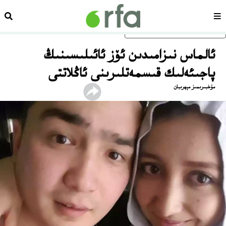
سەھىپە
ئىزد
ئاساسلىق مەزمۇنغا ئاتلاڭ
ئالماس نىزامىدىن ئۆز ئائىلىسىنىڭ
پاجىئەلىك قىسمەتلىرىنى ئاڭلاتتى
مۇخبىرىمىز مېھرىبان