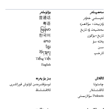
سەھىپىلەر
بۆلۈملەر
تەپسىلىي خەۋەر
普通话
ۋەزىيەت- مۇلاھىزە
粤语
مەدەنىيەت ۋە تارىخ
မြန်မာ
تارىخ-بۈگۈن
한국어
يەتتە سۇ
ລາວ
سىن
ខ្មែរ
ئارخىپ
བོད་སྐད།
Tiếng Việt
English
ئاڭلاش
بىز بۇ يەردە
 window
چاستوتا
توسۇقلىرىدىن ئۆتۈش قوراللىرى
ئاڭلىتىشلار
ئالاقىلىشىڭ
Podcasts مۇلازىمىتى