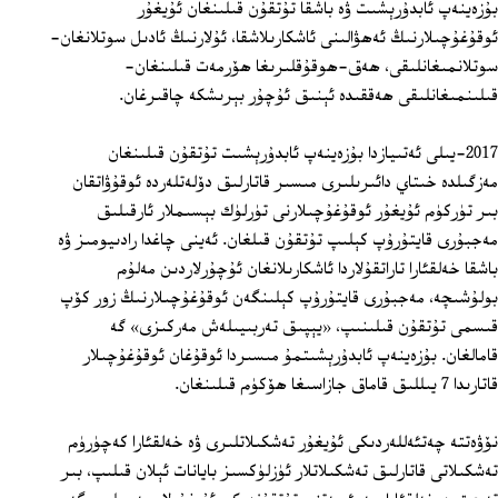
بۇزەينەپ ئابدۇرېشىت ۋە باشقا تۇتقۇن قىلىنغان ئۇيغۇر
ئوقۇغۇچىلارنىڭ ئەھۋالىنى ئاشكارىلاشقا، ئۇلارنىڭ ئادىل سوتلانغان-
سوتلانمىغانلىقى، ھەق-ھوقۇقلىرىغا ھۆرمەت قىلىنغان-
قىلىنمىغانلىقى ھەققىدە ئېنىق ئۇچۇر بېرىشكە چاقىرغان.
2017-يىلى ئەتىيازدا بۇزەينەپ ئابدۇرېشىت تۇتقۇن قىلىنغان
مەزگىلدە خىتاي دائىرىلىرى مىسىر قاتارلىق دۆلەتلەردە ئوقۇۋاتقان
بىر تۈركۈم ئۇيغۇر ئوقۇغۇچىلارنى تۈرلۈك بېسىملار ئارقىلىق
مەجبۇرى قايتۇرۇپ كېلىپ تۇتقۇن قىلغان. ئەينى چاغدا رادىيومىز ۋە
باشقا خەلقئارا تاراتقۇلاردا ئاشكارىلانغان ئۇچۇرلاردىن مەلۇم
بولۇشىچە، مەجبۇرى قايتۇرۇپ كېلىنگەن ئوقۇغۇچىلارنىڭ زور كۆپ
قىسمى تۇتقۇن قىلىنىپ، «يېپىق تەربىيىلەش مەركىزى» گە
قامالغان. بۇزەينەپ ئابدۇرېشىتمۇ مىسىردا ئوقۇغان ئوقۇغۇچىلار
قاتارىدا 7 يىللىق قاماق جازاسىغا ھۆكۈم قىلىنغان.
نۆۋەتتە چەتئەللەردىكى ئۇيغۇر تەشكىلاتلىرى ۋە خەلقئارا كەچۈرۈم
تەشكىلاتى قاتارلىق تەشكىلاتلار ئۈزلۈكسىز بايانات ئېلان قىلىپ، بىر