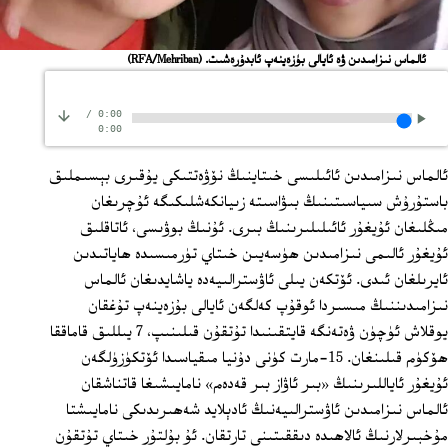
ئالماس نىزامىدىن ۋە ئايالى بۈزەينەپ ئابدۇرەشىت.
(RFA/Mehriban)
/
0:00
0:00
ئالماس نىزامىدىن ئائىلىسى خىتاينىڭ نۆۋەتتىكى يۇقىرى بېسىملىق
باستۇرۇش سىياسىتىنىڭ بىۋاسىتە زىيانكەشلىكىگە ئۇچرىغان
مىڭلىغان ئۇيغۇر ئائىلىلىرىنىڭ بىرى. ئۇنىڭ بوۋىسى، ئاتاقلىق
ئۇيغۇر ئالىمى نىزامىدىن ھۈسەيىن خىتاي تۈرمىسىدە ھاياتىدىن
ئايرىلغان ئىدى. ئۆتكەن يىلى ئاۋسترالىيەدە ياشايدىغان ئالماس
نىزامىدىننىڭ مىسىردا ئوقۇپ كەلگەن ئايالى بۇزەينەپ تۇغقان
يوقلاش ئۈچۈن ۋەتەنگە قايتقىنىدا تۇتقۇن قىلىنىپ، 7 يىللىق قاماققا
ھۆكۈم قىلىنغان. 15-مارت كۈنى دۇنيا مىقياسىدا ئۆتكۈزۈلگەن
ئۇيغۇر ئاياللىرىنىڭ «بىر ئاۋاز بىر قەدەم» نامايىشىغا قاتناشقان
ئالماس نىزامىدىن ئاۋسترالىيەنىڭ ئادېلايد شەھىرىدىكى نامايىشتا
مۇخبىرلارنىڭ ئالاھىدە دىققىتىنى تارتقان. ئۇ بۇلتۇر خىتاي تۇتقۇن