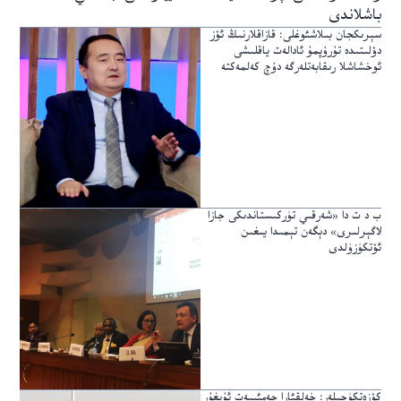
باشلاندى
سېرىكجان بىلاشئوغلى: قازاقلارنىڭ ئۆز
دۆلىتىدە تۇرۇپمۇ ئادالەت ياقلىشى
ئوخشاشلا رىقابەتلەرگە دۇچ كەلمەكتە
ب د ت دا «شەرقىي تۈركىستاندىكى جازا
لاگېرلىرى» دېگەن تېمىدا يىغىن
ئۆتكۈزۈلدى
كۆزەتكۈچىلەر: خەلقئارا جەمئىيەت ئۇيغۇر