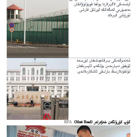
ئېلىدىكى لاگېرلاردا يولغا قويۇلۇۋاتقان
مەجبۇرىي ئەمگەككە ئورتاق قارشى
تۇرۇشى كېرەك
شەندوڭدىكى بىرقانچىلىغان تۈرمىدە
ئۇيغۇر دىيارىدىن يۆتكەپ ئاپىرىلغان
تۇتقۇنلارنىڭ بارلىقى ئاشكارىلاندى
كۆپ كۆرۈلگەن خەۋەرلەر (Most Read)
RFA