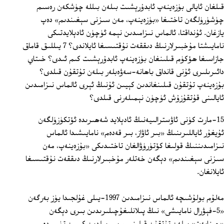
قىلغان ئايالى بۈزەينەپ ئابدۇرېشىت بىلەن بىللە چۈشكەن رەسىم
چۈشۈرۈلگەن تاختىغا «بۈزەينەپ، مەن سىزنى سېغىندىم» دەپ
يازغان. ئۇنداقتا، ئالماس نىزامىدىن نېمە ئۈچۈن ئادېلايدتىكى
نامايىشتا مۇخبىرلارنىڭ دىققەت نۇقتىسىغا ئايلاندى؟ 7 يىللىق قاماق
جازاسىغا ھۆكۈم قىلىنغان بۈزەينەپ ئابدۇرېشىت كىم ئىدى؟ خىتاي
دائىرىلىرى ئۇنى قانداق باھانە-سەۋەبلەر بىلەن تۇتقۇن قىلدى؟
بۇزەينەپ تۇتقۇن قىلىنغاندىن كېيىن ئۇنىڭ ئېرى ئالماس نىزامىدىن
ئايالىنى قۇتقۇزۇش ئۈچۈن نېمىلەرنى قىلدى؟
15-مارت كۈنى ئاۋسترالىيەنىڭ ئادېلايد شەھىرىدە ئۆتكۈزۈلگەن
ئۇيغۇر ئاياللىرىنىڭ «بىر ئاۋاز، بىر قەدەم» نامايىشىدا ئالماس
نىزامىدىننىڭ قولىغا كۆتۈرۈۋالغان تاختىدىكى «بۇزەينەپ، مەن
سىزنى سېغىندىم» دېگەن خەتلەر مۇخبىرلارنىڭ دىققەت نۇقتىسىغا
ئايلانغان.
مەلۇم بولۇشىچە ئالماس نىزامىدىن 1997-يىلى غۇلجىدا يۈز بەرگەن
«5-فېۋرال نامايىشى» نىڭ پىلانلىغۇچىلىرىدىن بىرى دېگەن