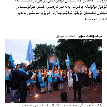
تەرەپتىن خەلقئارا جەمئىيەتنى تۇتقۇندىكى ئۇيغۇرلار مەسىلىسىگە
كۆڭۈل بۆلۈشكە چاقىرسا، يەنە بىر تەرەپتىن خىتاي ھۆكۈمىتىدىن
تۇتقۇن قىلىنغان ئۇيغۇر ئوقۇغۇچىلارنى قويۇپ بېرىشنى تەلەپ
قىلىپ كەلمەكتە.
ﻣﯘﻧﺎﺳﯩﯟﻩﺗﻠﯩﻚ ﺧﻪﯞﻩﺭ
كىشىلىك ھوقۇق
ۋاشىنگتوندىكى چوڭ نامايىشنىڭ تەييارلىقى جىددىي