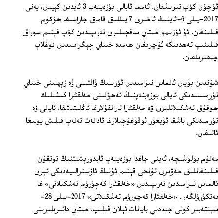
ئۈچۈن كۆپ تىرىشقان. ئەمما ئايالى بۈزەينەپ 3 ئايدىن كېيىن، يەنى
2017-يىلى 6-ئاينىڭ ئاخىرى 7 يىللىق قاماق جازاسىغا ھۆكۈم
قىلىنغان. ئۇ ئۆزىمۇ خىتاي ساقچىلىرى تەرىپىدىن كۆپ قېتىم سوراق
قىلىنىپ تەھدىتكە ئۇچرىغان ھەمدە خىتاي چېگراسىدىن قوغلاپ
چىقىرىلغان.
شۇندىن بۇيان ئالماس نىزامىدىن ئۆزىنىڭ ۋاقتىنى ۋە زېھنىنى خىتاي
تۈرمىسىدىكى ئايالى بۈزەينەپنىڭ ئەھۋالىنى خەلقئارا كىشىلىك
ھوقۇق تەشكىلاتلىرى ۋە خەلقئارا تاراتقۇلارغا ئاڭلىتىشقا، ئايالى ۋە
تۈرمىدىكى باشقا ئۇيغۇر ئوقۇغۇچىلارغا ئادالەت تەلەپ قىلىش يولىغا
ئاتىغان.
مەلۇم بولۇشىچە، ئەينى چاغدا بۇزەينەپ ئابدۇرېشىتنىڭ تۇتقۇن
قىلىنغانلىق خەۋىرى تۇنجى قېتىم ئۇنىڭ ئاۋسترالىيەدىكى ئېرى
ئالماس نىزامىدىن تەرىپىدىن «خەلقئارا كەچۈرۈم تەشكىلاتى» غا
يەتكۈزۈلگەن. «خەلقئارا كەچۈرۈم تەشكىلاتى» 2017-يىلى 28‏-
سېنتەبىر كۈنى جىددىي بايانات ئېلان قىلىپ، خىتاي دائىرىلىرىنى