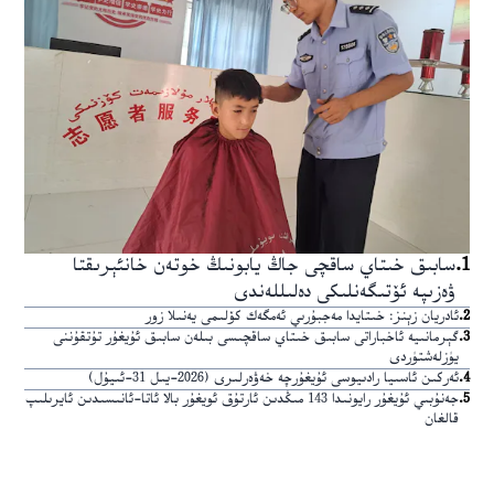
1
.
سابىق خىتاي ساقچى جاڭ يابونىڭ خوتەن خانئېرىقتا
ۋەزىپە ئۆتىگەنلىكى دەلىللەندى
2
.
ئادريان زېنز: خىتايدا مەجبۇرىي ئەمگەك كۆلىمى يەنىلا زور
3
.
گېرمانىيە ئاخباراتى سابىق خىتاي ساقچىسى بىلەن سابىق ئۇيغۇر تۇتقۇننى
يۈزلەشتۈردى
4
.
ئەركىن ئاسىيا رادىيوسى ئۇيغۇرچە خەۋەرلىرى (2026-يىل 31-ئىيۇل)
5
.
جەنۇبىي ئۇيغۇر رايونىدا 143 مىڭدىن ئارتۇق ئويغۇر بالا ئاتا-ئانىسىدىن ئايرىلىپ
قالغان