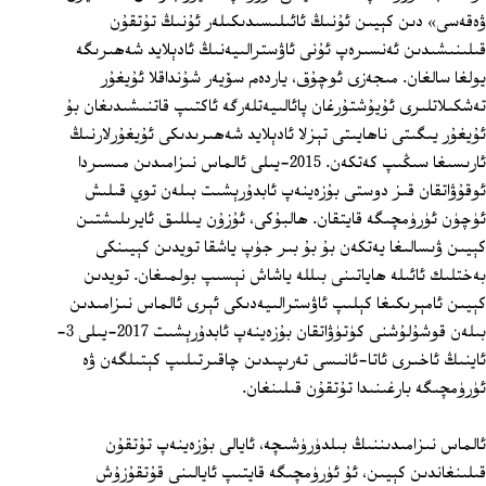
ۋەقەسى» دىن كېيىن ئۇنىڭ ئائىلىسىدىكىلەر ئۇنىڭ تۇتقۇن
قىلىنىشىدىن ئەنسىرەپ ئۇنى ئاۋسترالىيەنىڭ ئادېلايد شەھىرىگە
يولغا سالغان. مىجەزى ئوچۇق، ياردەم سۆيەر شۇنداقلا ئۇيغۇر
تەشكىلاتلىرى ئۇيۇشتۇرغان پائالىيەتلەرگە ئاكتىپ قاتنىشىدىغان بۇ
ئۇيغۇر يىگىتى ناھايىتى تېزلا ئادېلايد شەھىرىدىكى ئۇيغۇرلارنىڭ
ئارىسىغا سىڭىپ كەتكەن. 2015-يىلى ئالماس نىزامىدىن مىسىردا
ئوقۇۋاتقان قىز دوستى بۇزەينەپ ئابدۇرېشىت بىلەن توي قىلىش
ئۈچۈن ئۈرۈمچىگە قايتقان. ھالبۇكى، ئۇزۇن يىللىق ئايرىلىشتىن
كېيىن ۋىسالىغا يەتكەن بۇ بۇ بىر جۈپ ياشقا تويدىن كېيىنكى
بەختلىك ئائىلە ھاياتىنى بىللە ياشاش نېسىپ بولمىغان. تويدىن
كېيىن ئامېرىكىغا كېلىپ ئاۋسترالىيەدىكى ئېرى ئالماس نىزامىدىن
بىلەن قوشۇلۇشنى كۈتۈۋاتقان بۇزەينەپ ئابدۇرېشىت 2017-يىلى 3-
ئاينىڭ ئاخىرى ئاتا-ئانىسى تەرىپىدىن چاقىرتىلىپ كېتىلگەن ۋە
ئۈرۈمچىگە بارغىنىدا تۇتقۇن قىلىنغان.
ئالماس نىزامىدىننىڭ بىلدۈرۈشىچە، ئايالى بۇزەينەپ تۇتقۇن
قىلىنغاندىن كېيىن، ئۇ ئۈرۈمچىگە قايتىپ ئايالىنى قۇتقۇزۇش