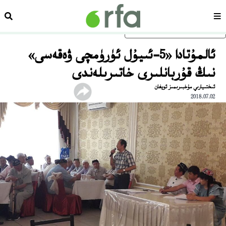
سەھىپە
ئىزد
ئاساسلىق مەزمۇنغا ئاتلاڭ
ئالمۇتادا «5-ئىيۇل ئۈرۈمچى ۋەقەسى»
نىڭ قۇربانلىرى خاتىرىلەندى
ئىختىيارىي مۇخبىرىمىز ئويغان
2018.07.02