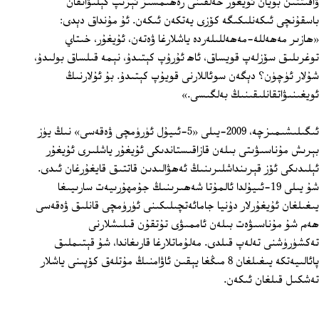
ۋاقىتتىن بۇيان ئۇيغۇر خەلقىنى رەھىمسىز ئېزىپ كېلىۋاتقان
باسقۇنچى ئىكەنلىكىگە كۆزى يەتكەن ئىكەن. ئۇ مۇنداق دېدى:
«ھازىر مەھەللە-مەھەللىلەردە ياشلارغا ۋەتەن، ئۇيغۇر، خىتاي
توغرىلىق سۆزلەپ قويساق، ئاھ ئۇرۇپ كېتىدۇ، نېمە قىلساق بولىدۇ،
شۇلار ئۈچۈن؟ دېگەن سوئاللارنى قويۇپ كېتىدۇ. بۇ ئۇلارنىڭ
ئويغىنىۋاتقانلىقىنىڭ بەلگىسى.»
ئىگىلىشىمىزچە، 2009-يىلى «5-ئىيۇل ئۈرۈمچى ۋەقەسى» نىڭ يۈز
بېرىش مۇناسىۋىتى بىلەن قازاقىستاندىكى ئۇيغۇر ياشلىرى ئۇيغۇر
ئېلىدىكى ئۆز قېرىنداشلىرىنىڭ ئەھۋالىدىن قاتتىق قايغۇرغان ئىدى.
شۇ يىلى 19-ئىيۇلدا ئالمۇتا شەھىرىنىڭ جۇمھۇرىيەت سارىيىغا
يىغىلغان ئۇيغۇرلار دۇنيا جامائەتچىلىكىنى ئۈرۈمچى قانلىق ۋەقەسى
ھەم شۇ مۇناسىۋەت بىلەن ئاممىۋى تۇتقۇن قىلىشلارنى
تەكشۈرۈشنى تەلەپ قىلدى. مەلۇماتلارغا قارىغاندا، شۇ قېتىملىق
پائالىيەتكە يىغىلغان 8 مىڭغا يېقىن ئاۋامنىڭ مۇتلەق كۆپىنى ياشلار
تەشكىل قىلغان ئىكەن.