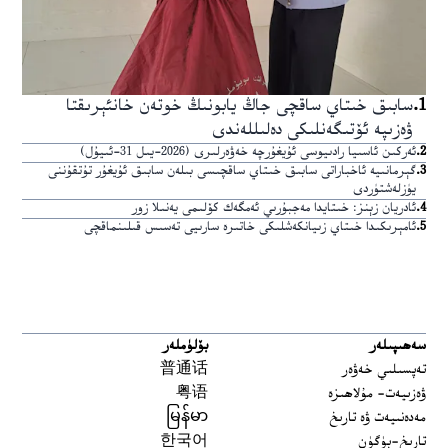
1
.
سابىق خىتاي ساقچى جاڭ يابونىڭ خوتەن خانئېرىقتا
ۋەزىپە ئۆتىگەنلىكى دەلىللەندى
2
.
ئەركىن ئاسىيا رادىيوسى ئۇيغۇرچە خەۋەرلىرى (2026-يىل 31-ئىيۇل)
3
.
گېرمانىيە ئاخباراتى سابىق خىتاي ساقچىسى بىلەن سابىق ئۇيغۇر تۇتقۇننى
يۈزلەشتۈردى
4
.
ئادريان زېنز: خىتايدا مەجبۇرىي ئەمگەك كۆلىمى يەنىلا زور
5
.
ئامېرىكىدا خىتاي زىيانكەشلىكى خاتىرە سارىيى تەسىس قىلىنماقچى
سەھىپىلەر
بۆلۈملەر
تەپسىلىي خەۋەر
普通话
ۋەزىيەت- مۇلاھىزە
粤语
مەدەنىيەت ۋە تارىخ
မြန်မာ
تارىخ-بۈگۈن
한국어