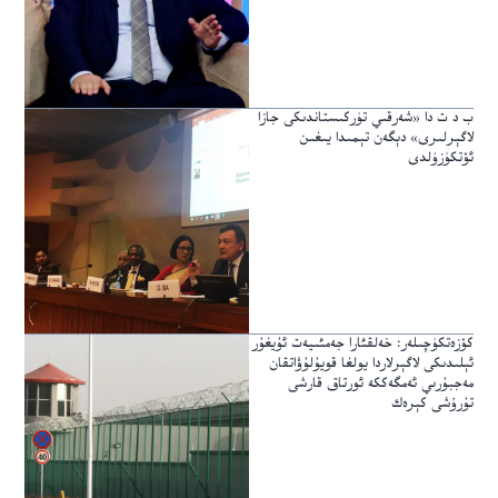
ب د ت دا «شەرقىي تۈركىستاندىكى جازا
لاگېرلىرى» دېگەن تېمىدا يىغىن
ئۆتكۈزۈلدى
كۆزەتكۈچىلەر: خەلقئارا جەمئىيەت ئۇيغۇر
ئېلىدىكى لاگېرلاردا يولغا قويۇلۇۋاتقان
مەجبۇرىي ئەمگەككە ئورتاق قارشى
تۇرۇشى كېرەك