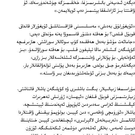
دېگەن ئىدىيەنى بالىلىرىمىزغا، خەلقىمىزگە چۈشەندۈرسەك، ئۇ
ۋاقىتتا بىز ئازادلىققا يېتىمىز دەپ ئويلايمەن.»
«ئۇيغۇرلۇق بەدىلى» مەسىلىسىنى قازاقىستانلىق ئۇيغۇرلار قانداق
قوبۇل قىلدى؟ بۇ ھەقتە دىلنۇر قاسىموۋا يەنە مۇنداق دېدى:
«جامائەت مۇشۇ بەدەل ھەققىدە كۆپ سوئاللار سوراشتى. ھازىرغىچە
كۆپلىگەن كىشىلەر ماڭا تېلېفون قىلىپ، بۇ ھەقتە سوراۋاتىدۇ. ‹بىز
ئەۋەتەيلى. بۇ پۇللارنى ۋەتىنىمىزگە ئىشلەتسەڭلار بىز رازى›
دېگەنلەرمۇ جىق بولدى. ھازىرمۇ بەدەل پۇلىنى تۆلەۋاتقانلار بار.
دېمەك بۇ بەدەل بىزنى ئۆملەشتۈرىدىغان بىر ۋاسىتە.»
مۇراسىمغا زىيالىيلار، يىگىت باشلىرى ۋە كۆپلىگەن ياشلار قاتناشتى.
زىيارىتىمىزنى قوبۇل قىلغان «ئېھسان» ژۇرنىلى تەھرىرات
كېڭىشىنىڭ ئەزاسى سەدىردىن ئايۇپوف ئەپەندىنىڭ ئېيتىشىچە،
ياشلار «ئۈرۈمچى ۋەقەسى» دىن كېيىن، بولۇپمۇ يېقىنقى ۋاقىتلاردا
ئاتالمىش «تەربىيەلەش لاگېرلىرى» ئېچىلغاندىن كېيىن خىتاينىڭ
دوست ئەمەس، بەلكى ئەشەددىي دۈشمەن ئىكەنلىكىگە، ئۇزۇن