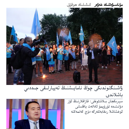
ﻣﯘﻧﺎﺳﯩﯟﻩﺗﻠﯩﻚ ﺧﻪﯞﻩﺭ
كىشىلىك ھوقۇق
ۋاشىنگتوندىكى چوڭ نامايىشنىڭ تەييارلىقى جىددىي
باشلاندى
سېرىكجان بىلاشئوغلى: قازاقلارنىڭ ئۆز
دۆلىتىدە تۇرۇپمۇ ئادالەت ياقلىشى
ئوخشاشلا رىقابەتلەرگە دۇچ كەلمەكتە