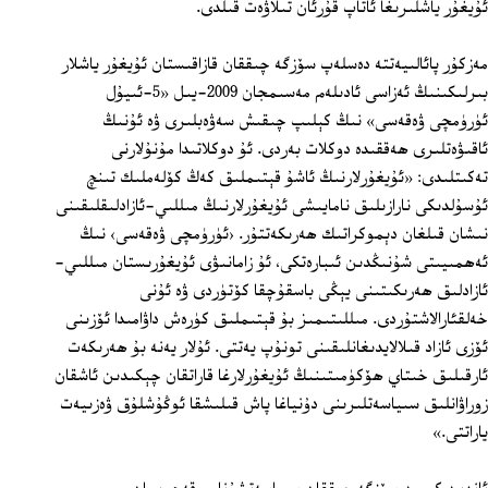
ئۇيغۇر ياشلىرىغا ئاتاپ قۇرئان تىلاۋەت قىلدى.
مەزكۇر پائالىيەتتە دەسلەپ سۆزگە چىققان قازاقىستان ئۇيغۇر ياشلار
بىرلىكىنىڭ ئەزاسى ئادىلەم مەسىمجان 2009-يىل «5-ئىيۇل
ئۈرۈمچى ۋەقەسى» نىڭ كېلىپ چىقىش سەۋەبلىرى ۋە ئۇنىڭ
ئاقىۋەتلىرى ھەققىدە دوكلات بەردى. ئۇ دوكلاتىدا مۇنۇلارنى
تەكىتلىدى: «ئۇيغۇرلارنىڭ ئاشۇ قېتىملىق كەڭ كۆلەملىك تىنچ
ئۇسۇلدىكى نارازىلىق نامايىشى ئۇيغۇرلارنىڭ مىللىي-ئازادلىقلىقىنى
نىشان قىلغان دېموكراتىك ھەرىكەتتۇر. ‹ئۈرۈمچى ۋەقەسى› نىڭ
ئەھمىيىتى شۇنىڭدىن ئىبارەتكى، ئۇ زامانىۋى ئۇيغۇرىستان مىللىي-
ئازادلىق ھەرىكىتىنى يېڭى باسقۇچقا كۆتۈردى ۋە ئۇنى
خەلقئارالاشتۇردى. مىللىتىمىز بۇ قېتىملىق كۈرەش داۋامىدا ئۆزىنى
ئۆزى ئازاد قىلالايدىغانلىقىنى تونۇپ يەتتى. ئۇلار يەنە بۇ ھەرىكەت
ئارقىلىق خىتاي ھۆكۈمىتىنىڭ ئۇيغۇرلارغا قاراتقان چېكىدىن ئاشقان
زوراۋانلىق سىياسەتلىرىنى دۇنياغا پاش قىلىشقا ئوڭۇشلۇق ۋەزىيەت
ياراتتى.»