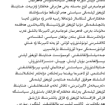
ئاندىن كېيىن سۆزگە چىققان سىياسەتشۇناس قەھرىمان
غوجامبەردى ئۈچ مەسىلە، يەنى ھازىرقى خەلقئارا ۋەزىيەت، خىتاينىڭ
ئۇيغۇر ئېلىدىكى سىياسىتى ھەم ئۇنىڭغا مۇناسىۋەتلىك
خەلقئارادىكى ئىنكاسلار شۇنداقلا رابىيە قادىر ۋە دولقۇن ئەيسا
باشچىلىقىدىكى دۇنيا ئۇيغۇر قۇرۇلتىيىنىڭ پائالىيەتلىرى ھەققىدە
مەلۇمات بەردى. قەھرىمان غوجامبەردى ئامېرىكا باشلىق غەرب
دۆلەتلىرىنىڭ خىتاي بىلەن بولغان سىياسىي، ئىقتىسادىي
ئالاقىلىرىنى تونۇشتۇرۇپ ئۆتتى. ئۇ يەنە ئامېرىكا ۋە خىتاي
ئوتتۇرىسىدىكى سودا ئۇرۇشىنىڭ بارغانسېرى
جىددىيلىشىۋاتقانلىقىنى، كوممۇنىست خىتاينىڭ ئۇيغۇر ئېلىنى
بېسىۋالغاندىن بۇيان ئېتىش، چېپىش، دىنسىزلاشتۇرۇش،
خىتايلاشتۇرۇش سىياسىتىنى توختاتماي ئېلىپ بېرىۋاتقانلىقىنى
تەكىتلىدى. ئۇ ئاخىرىدا يېقىندا بىرلەشكەن دۆلەتلەر تەشكىلاتىنىڭ
كىشىلىك ھوقۇق كېڭىشىدە خىتايدىن ئۇيغۇر ئېلىدىكى
«تەربىيەلەش لاگېرلىرىنى» تاقاش تەلەپ قىلىنغانلىقىنى، خىتاينىڭ
ئۇيغۇر ئېلىدىكى يەرلىك خەلقلەرگە قاراتقان باستۇرۇش سىياسىتىگە
قارشى قازاقىستاندا ئۇيغۇر ۋە قازاق ياشلىرىنىڭ نارازىلىق
ھەرىكەتلىرىنى ئاكتىپ ئېلىپ بېرىۋاتقانلىقىنى ئىلگىرى سۈردى.