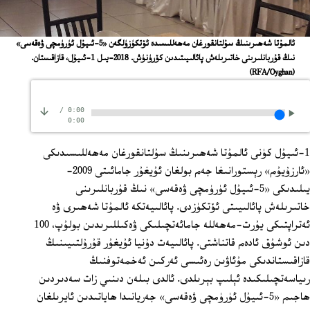
ئالمۇتا شەھىرىنىڭ سۇلتانقورغان مەھەللىسىدە ئۆتكۈزۈلگەن «5-ئىيۇل ئۈرۈمچى ۋەقەسى»
نىڭ قۇربانلىرىنى خاتىرىلەش پائالىيىتىدىن كۆرۈنۈش. 2018-يىل 1-ئىيۇل، قازاقىستان.
(RFA/Oyghan)
/
0:00
0:00
1-ئىيۇل كۈنى ئالمۇتا شەھىرىنىڭ سۇلتانقورغان مەھەللىسىدىكى
«ئارزۇيۇم» رېستورانىغا جەم بولغان ئۇيغۇر جامائىتى 2009-
يىلىدىكى «5-ئىيۇل ئۈرۈمچى ۋەقەسى» نىڭ قۇربانلىرىنى
خاتىرىلەش پائالىيىتى ئۆتكۈزدى. پائالىيەتكە ئالمۇتا شەھىرى ۋە
ئەتراپتىكى يۇرت-مەھەللە جامائەتچىلىكى ۋەكىللىرىدىن بولۇپ، 100
دىن ئوشۇق ئادەم قاتناشتى. پائالىيەت دۇنيا ئۇيغۇر قۇرۇلتىيىنىڭ
قازاقىستاندىكى مۇئاۋىن رەئىسى ئەركىن ئەخمەتوفنىڭ
رىياسەتچىلىكىدە ئېلىپ بېرىلدى. ئالدى بىلەن دىنىي زات سەدىردىن
ھاجىم «5-ئىيۇل ئۈرۈمچى ۋەقەسى» جەريانىدا ھاياتىدىن ئايرىلغان