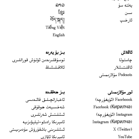
يەتتە سۇ
ລາວ
سىن
ខ្មែរ
ئارخىپ
བོད་སྐད།
Tiếng Việt
English
ئاڭلاش
بىز بۇ يەردە
 window
چاستوتا
توسۇقلىرىدىن ئۆتۈش قوراللىرى
ئاڭلىتىشلار
ئالاقىلىشىڭ
Podcasts مۇلازىمىتى
تور مۇلازىمىتى
بىز ھەققىدە
Opens in new window
Faceboook (ئۇيغۇرچە)
ئاخباراتچىلىق قائىدىسى
Opens in new window
Facebook (Кирилчә)
شەخسىيەت ھوقۇقى
Opens in new window
Instagram (ئۇيغۇرچە)
ئىشلىتىش شەرتلىرى
Opens in new window
Instagram (Кирилчә)
ئامېرىكا رادىئو-تېلېۋىزىيە
window
Opens in new window
X (Twitter)
ئىشلىرىنى باشقۇرۇش مۇدىرىيىتى
Opens in new window
Opens in new window
YouTube
ئامېرىكا ئاۋازى