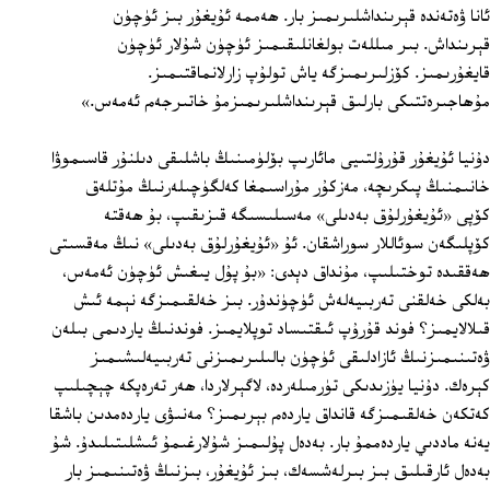
ئانا ۋەتەندە قېرىنداشلىرىمىز بار. ھەممە ئۇيغۇر بىز ئۈچۈن
قېرىنداش. بىر مىللەت بولغانلىقىمىز ئۈچۈن شۇلار ئۈچۈن
قايغۇرىمىز. كۆزلىرىمىزگە ياش تولۇپ زارلانماقتىمىز.
مۇھاجىرەتتىكى بارلىق قېرىنداشلىرىمىزمۇ خاتىرجەم ئەمەس.»
دۇنيا ئۇيغۇر قۇرۇلتىيى مائارىپ بۆلۈمىنىڭ باشلىقى دىلنۇر قاسىموۋا
خانىمنىڭ پىكرىچە، مەزكۇر مۇراسىمغا كەلگۈچىلەرنىڭ مۇتلەق
كۆپى «ئۇيغۇرلۇق بەدىلى» مەسىلىسىگە قىزىقىپ، بۇ ھەقتە
كۆپلىگەن سوئاللار سوراشقان. ئۇ «ئۇيغۇرلۇق بەدىلى» نىڭ مەقسىتى
ھەققىدە توختىلىپ، مۇنداق دېدى: «بۇ پۇل يىغىش ئۈچۈن ئەمەس،
بەلكى خەلقنى تەربىيەلەش ئۈچۈندۇر. بىز خەلقىمىزگە نېمە ئىش
قىلالايمىز؟ فوند قۇرۇپ ئىقتىساد توپلايمىز. فوندنىڭ ياردىمى بىلەن
ۋەتىنىمىزنىڭ ئازادلىقى ئۈچۈن بالىلىرىمىزنى تەربىيەلىشىمىز
كېرەك. دۇنيا يۈزىدىكى تۈرمىلەردە، لاگېرلاردا، ھەر تەرەپكە چېچىلىپ
كەتكەن خەلقىمىزگە قانداق ياردەم بېرىمىز؟ مەنىۋى ياردەمدىن باشقا
يەنە ماددىي ياردەممۇ بار. بەدەل پۇلىمىز شۇلارغىمۇ ئىشلىتىلىدۇ. شۇ
بەدەل ئارقىلىق بىز بىرلەشسەك، بىز ئۇيغۇر، بىزنىڭ ۋەتىنىمىز بار