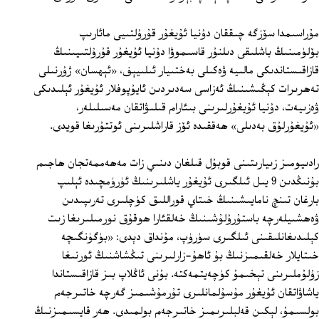
مۇراسىمدا سۆزگە چىققان دۇنيا ئۇيغۇر قۇرۇلتىيى مائارىپ
بۆلۈمىنىڭ باشلىقى دىلنۇر قاسىموۋا دۇنيا ئۇيغۇر قۇرۇلتىيىنىڭ
قازاقىستاندىكى مالىيە ۋەكىلى بەختىيار ئىلىيېف، «ئېھسان» ژۇرنىلى
تەھرىرات كېڭىشىنىڭ ئەزاسى سەدىردىن ئايۇپوفلار ئۇيغۇر ئېلىدىكى
ۋەزىيەت، دۇنيا ئۇيغۇرلىرىنى بىئارام قىلىۋاتقان مەسىلىلەر،
«ئۇيغۇرلۇق بەدىلى» ھەققىدە ئۆز قاراشلىرىنى ئوتتۇرىغا قويدى.
رادىيومىز زىيارىتىنى قوبۇل قىلغان دىنىي زات مەھەممەتجان ھاجىم
بۇنىڭدىن 9 يىل ئىلگىرى ئۇيغۇر ياشلىرىنىڭ ئۈرۈمچىدە ئېلىپ
بارغان تىنچ نامايىشىنىڭ خىتاي قوراللىق كۈچلىرى تەرىپىدىن
ۋەھشىيلەرچە باستۇرۇلۇشىنىڭ خەلقئارا ھوقۇق نورمىلىرىغا زىت
كېلىدىغانلىقىنى ئىلگىرى سۈرۈپ، مۇنداق دېدى: «بۈگۈنگىچە
خىتايلار خەلقىمىزنىڭ بۇ ئاھۇ-زارلىرىنى تىڭشاشنىڭ ئورنىغا
زۇلۇملىرىنى تېخىمۇ كۈچەيتمەكتە. بۇنى ئاڭلاپ بىز قازاقىستاندا
ياشاۋاتقان ئۇيغۇر مۇسۇلمانلىرى تۇرمۇشىمىز گەرچە خاتىرجەم
بولسىمۇ، لېكىن قەلبلىرىمىز خاتىرجەم بولمىدى. ھەر قايسىمىزنىڭ