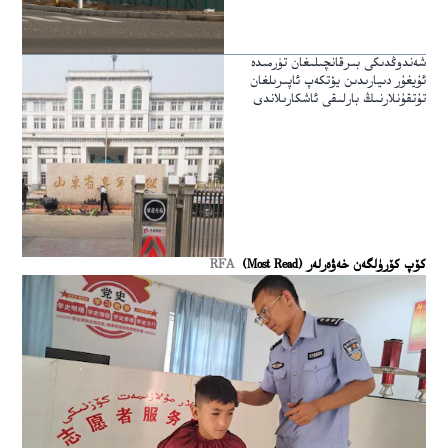
شەندوڭدىكى بىرقانچىلىغان تۈرمىدە
ئۇيغۇر دىيارىدىن يۆتكەپ ئاپىرىلغان
تۇتقۇنلارنىڭ بارلىقى ئاشكارىلاندى
كۆپ كۆرۈلگەن خەۋەرلەر (Most Read)
RFA