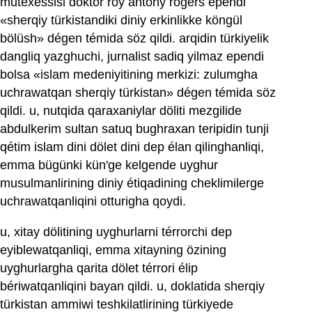
mutexessisi doktor roy antony rogérs ependi
«sherqiy türkistandiki diniy erkinlikke köngül
bölüsh» dégen témida söz qildi. arqidin türkiyelik
dangliq yazghuchi, jurnalist sadiq yilmaz ependi
bolsa «islam medeniyitining merkizi: zulumgha
uchrawatqan sherqiy türkistan» dégen témida söz
qildi. u, nutqida qaraxaniylar döliti mezgilide
abdulkerim sultan satuq bughraxan teripidin tunji
qétim islam dini dölet dini dep élan qilinghanliqi,
emma bügünki kün'ge kelgende uyghur
musulmanlirining diniy étiqadining cheklimilerge
uchrawatqanliqini otturigha qoydi.
u, xitay dölitining uyghurlarni térrorchi dep
eyiblewatqanliqi, emma xitayning özining
uyghurlargha qarita dölet térrori élip
bériwatqanliqini bayan qildi. u, doklatida sherqiy
türkistan ammiwi teshkilatlirining türkiyede