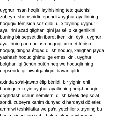
uyghur insan heqliri layihisining tetqiqatchisi
zubeyre shemshidin ependi «uyghur ayallirining
hoquqi» témisida söz qildi. u, xitayning uyghur
ayallirini azad qilghanliqini jar sélip kelgenlikini
buning bir sepsetidin ibaret ikenlikini éytti. uyghur
ayallirining ana bolush hoquqi, xizmet tépish
hoquqi, dingha étiqad qilish hoquqi, xalighan jayda
yashash hoquqighimu ige emeslikini, uyghur
bolghanliqi üchün pütün heq we hoquqlirining
depsende qiliniwatqanliqini bayan qildi.
axirida so'al-jawab élip bérildi. bir yighin ehli
buningdin kéyin uyghur ayallirining heq-hoquqini
qoghdash üchün némilerni qilish kérek dep so'al
soridi. zubeyre xanim dunyadiki herqaysi döletler,
ammiwi teshkilatlar we pa'aliyetchiler xitayning bu
bésim siyasitige izchil halda inkas qayturushi