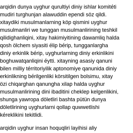
arqidin dunya uyghur qurultiyi diniy ishlar komitéti
mudiri turghunjan alawuddin ependi söz qildi.
xitaydiki musulmanlarning köp qismini uyghur
musulmanliri we tunggan musulmanlirining teshkil
qilidighanliqini, xitay hakimiyitining dawamliq halda
qosh ölchem siyasiti élip bérip, tungganlargha
diniy erkinlik bérip, uyghurlarning diniy erkinlikini
boghuwatqanliqini éytti. xitayning asasiy qanuni
bilen milliy térritoriyilik aptonomiye qanunida diniy
erkinlikning bérilgenliki körsitilgen bolsimu, xitay
özi chiqarghan qanungha xilap halda uyghur
musulmanlirining dini ibaditini cheklep kelgenlikini,
shunga yawropa döletliri bashta pütün dunya
döletlirining uyghurlarni qollap quwwetlishi
kéreklikini tekitlidi.
arqidin uyghur insan hoquqliri layihisi aliy