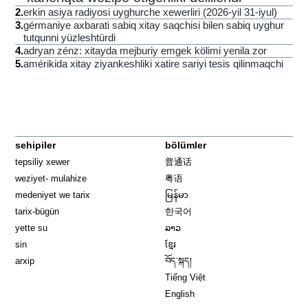
2
.
erkin asiya radiyosi uyghurche xewerliri (2026-yil 31-iyul)
3
.
gérmaniye axbarati sabiq xitay saqchisi bilen sabiq uyghur
tutqunni yüzleshtürdi
4
.
adryan zénz: xitayda mejburiy emgek kölimi yenila zor
5
.
amérikida xitay ziyankeshliki xatire sariyi tesis qilinmaqchi
sehipiler
bölümler
tepsiliy xewer
普通话
weziyet- mulahize
粤语
medeniyet we tarix
မြန်မာ
tarix-bügün
한국어
yette su
ລາວ
sin
ខ្មែរ
arxip
བོད་སྐད།
Tiếng Việt
English