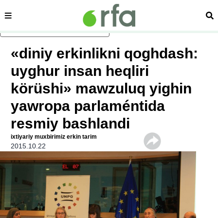
sehipe
izd
asasliq mezmungha atlang
«diniy erkinlikni qoghdash:
uyghur insan heqliri
körüshi» mawzuluq yighin
yawropa parlaméntida
resmiy bashlandi
ixtiyariy muxbirimiz erkin tarim
2015.10.22