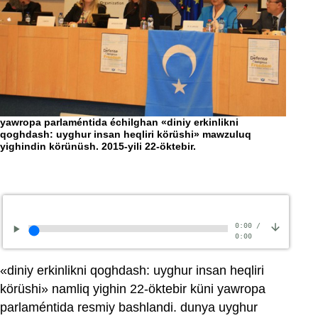
yawro
qogh
yawropa parlaméntida échilghan «diniy erkinlikni
yighi
qoghdash: uyghur insan heqliri körüshi» mawzuluq
yighindin körünüsh. 2015-yili 22-öktebir.
0:00
/
0:00
«diniy erkinlikni qoghdash: uyghur insan heqliri
körüshi» namliq yighin 22-öktebir küni yawropa
parlaméntida resmiy bashlandi. dunya uyghur