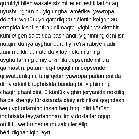
qurultiyi bilen wakaletsiz milletler teshkilati ortaq
uyushturghan bu yighingha, amérika, yawropa
döletliri we türkiye qatarliq 20 dölettin kelgen 80
etrapida kishi ishtirak qilmaqta. yighin 22-öktebir
küni etigen sa'et 9da bashlandi. yighinning échilish
nutqini dunya uyghur qurultiyi re'isi rabiye qadir
xanim qildi. u, nutqida xitay hökümitining
uyghurlarning diniy erkinliki depsende qilipla
qalmastin, pütün heq-hoquqlirini depsende
qiliwatqanliqini, tunji qétim yawropa parlaméntida
diniy erkinlik toghrisida bundaq bir yighinning
chaqirilghanliqini, 3 künlük yighin jeryanida noxtiliq
halda sherqiy türkistanda diniy erkinlikni qoghdash
we uyghurlarning insan heq-hoquqliri körüshi
toghrisida teyyarlanghan ilmiy doklatlar oqup
ötülidu we bu heqte muzakiriler élip
bérilidighanliqini éytti.