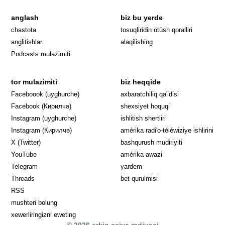
anglash
biz bu yerde
Opens in 
chastota
tosuqliridin ötüsh qoralliri
anglitishlar
alaqilishing
Podcasts mulazimiti
tor mulazimiti
biz heqqide
Opens in new window
Faceboook (uyghurche)
axbaratchiliq qa'idisi
Opens in new window
Facebook (Кирилчә)
shexsiyet hoquqi
Opens in new window
Instagram (uyghurche)
ishlitish shertliri
Opens in new window
Instagram (Кирилчә)
amérika radi'o-téléwiziye ishlirini
Opens in new window
Opens in new
X (Twitter)
bashqurush mudiriyiti
Opens in new window
Opens in new window
YouTube
amérika awazi
Opens in new window
Telegram
yardem
Opens in new window
Threads
bet qurulmisi
RSS
mushteri bolung
xewerliringizni eweting
© 2026 erkin asiya radiyosi