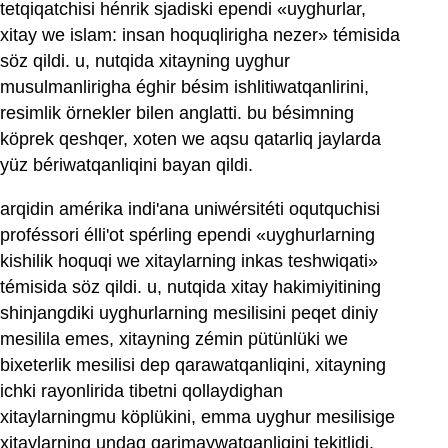
tetqiqatchisi hénrik sjadiski ependi «uyghurlar,
xitay we islam: insan hoquqlirigha nezer» témisida
söz qildi. u, nutqida xitayning uyghur
musulmanlirigha éghir bésim ishlitiwatqanlirini,
resimlik örnekler bilen anglatti. bu bésimning
köprek qeshqer, xoten we aqsu qatarliq jaylarda
yüz bériwatqanliqini bayan qildi.
arqidin amérika indi'ana uniwérsitéti oqutquchisi
proféssori élli'ot spérling ependi «uyghurlarning
kishilik hoquqi we xitaylarning inkas teshwiqati»
témisida söz qildi. u, nutqida xitay hakimiyitining
shinjangdiki uyghurlarning mesilisini peqet diniy
mesilila emes, xitayning zémin pütünlüki we
bixeterlik mesilisi dep qarawatqanliqini, xitayning
ichki rayonlirida tibetni qollaydighan
xitaylarningmu köplükini, emma uyghur mesilisige
xitaylarning undaq qarimaywatqanliqini tekitlidi.