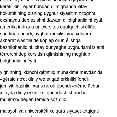
kéreklikini, eger bundaq qilmighanda xitay
hökümitining bizning uyghur siyasitimiz toghra
oxshaydu dep ézishni dawam qilidighanliqini éytti.
amérika indi'ana uniwérsitéti oqutquchisi élli'ot
spérling ependi, uyghur mesilisining xelqara
axbarat wasitiliride köplep orun élishqa
bashlighanliqini, xitay dunyagha uyghurlarni islami
térrorchi dep körsitish qilmishining meghlup
bolghanliqini éytti.
yighinning ikkinchi qétimliq muhakime meydanida
«gérald no'ot diniy we étiqad erkinliki fondi»
jemiyiti bashliqi xans no'od ependi «néme üchün
xitayda diniy erkinlikni qoghdash shunche
muhim?» dégen témida söz qildi.
malayshiya uniwérsitéti xelqara siyaset tetqiqati