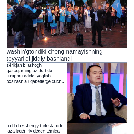
washin'gtondiki chong namayishning
teyyarliqi jiddiy bashlandi
sérikjan bilashoghli:
qazaqlarning öz dölitide
turupmu adalet yaqlishi
oxshashla riqabetlerge duch
kelmekte
b d t da «sherqiy türkistandiki
jaza lagérliri» dégen témida