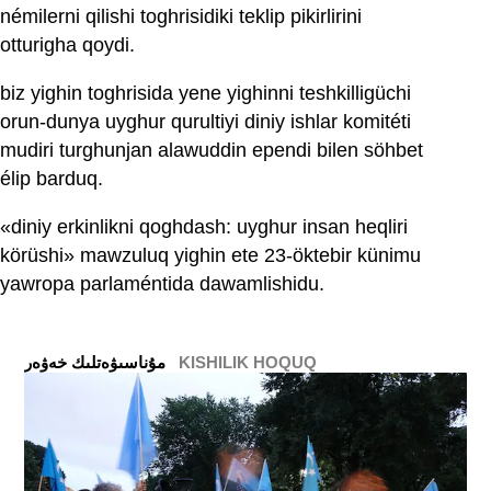
némilerni qilishi toghrisidiki teklip pikirlirini
otturigha qoydi.
biz yighin toghrisida yene yighinni teshkilligüchi
orun-dunya uyghur qurultiyi diniy ishlar komitéti
mudiri turghunjan alawuddin ependi bilen söhbet
élip barduq.
«diniy erkinlikni qoghdash: uyghur insan heqliri
körüshi» mawzuluq yighin ete 23-öktebir künimu
yawropa parlaméntida dawamlishidu.
KISHILIK HOQUQ
ﻣﯘﻧﺎﺳﯩﯟﻩﺗﻠﯩﻚ ﺧﻪﯞﻩﺭ