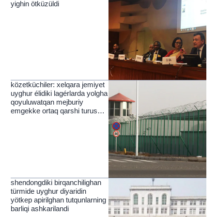
yighin ötküzüldi
közetküchiler: xelqara jemiyet
uyghur élidiki lagérlarda yolgha
qoyuluwatqan mejburiy
emgekke ortaq qarshi turushi
kérek
shendongdiki birqanchilighan
türmide uyghur diyaridin
yötkep apirilghan tutqunlarning
barliqi ashkarilandi