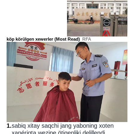
köp körülgen xewerler (Most Read)
RFA
1
.
sabiq xitay saqchi jang yaboning xoten
xanériqta wezipe ötigenliki delillendi