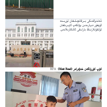
شەندوڭدىكى بىرقانچىلىغان تۈرمىدە
ئۇيغۇر دىيارىدىن يۆتكەپ ئاپىرىلغان
تۇتقۇنلارنىڭ بارلىقى ئاشكارىلاندى
كۆپ كۆرۈلگەن خەۋەرلەر (Most Read)
RFA