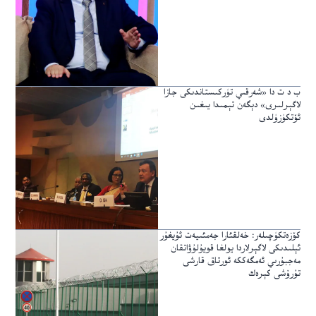
ب د ت دا «شەرقىي تۈركىستاندىكى جازا
لاگېرلىرى» دېگەن تېمىدا يىغىن
ئۆتكۈزۈلدى
كۆزەتكۈچىلەر: خەلقئارا جەمئىيەت ئۇيغۇر
ئېلىدىكى لاگېرلاردا يولغا قويۇلۇۋاتقان
مەجبۇرىي ئەمگەككە ئورتاق قارشى
تۇرۇشى كېرەك