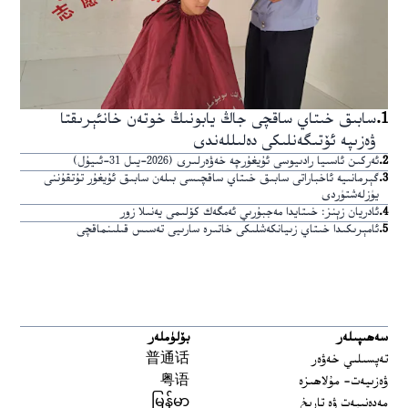
1
.
سابىق خىتاي ساقچى جاڭ يابونىڭ خوتەن خانئېرىقتا
ۋەزىپە ئۆتىگەنلىكى دەلىللەندى
2
.
ئەركىن ئاسىيا رادىيوسى ئۇيغۇرچە خەۋەرلىرى (2026-يىل 31-ئىيۇل)
3
.
گېرمانىيە ئاخباراتى سابىق خىتاي ساقچىسى بىلەن سابىق ئۇيغۇر تۇتقۇننى
يۈزلەشتۈردى
4
.
ئادريان زېنز: خىتايدا مەجبۇرىي ئەمگەك كۆلىمى يەنىلا زور
5
.
ئامېرىكىدا خىتاي زىيانكەشلىكى خاتىرە سارىيى تەسىس قىلىنماقچى
سەھىپىلەر
بۆلۈملەر
تەپسىلىي خەۋەر
普通话
ۋەزىيەت- مۇلاھىزە
粤语
مەدەنىيەت ۋە تارىخ
မြန်မာ