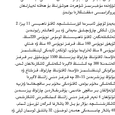
تۆۋەندە مۇخبىرىمىز شۆھرەت ھوشۇرنىڭ بۇ ھەقتە تەييارلىغان
پروگراممىسى دىققىتىڭلاردا بولىدۇ.
بەيدۇ ئۇچۇر ئامبىرىدا كۆرسىتىلىشىچە، ئاقتۇ ناھىيىسى 11 يېزا، 2
بازار، ئىككى چارۋىچىلىق مەيدانى ۋە بىر ئاھالىلەر رايونىدىن
تەشكىللەنگەن. ئاقتۇ ناھىيىسىنىڭ ئومۇمى نوپۇسى 220مىڭ،
ئۇيغۇر نوپۇسى 160 مىڭ، قىرغىز نوپۇسى 40 مىڭ ۋە خىتاي
نوپۇسى 8 مىڭ ئەتراپىدا بولۇپ، ئۆتكەن ئايدىكى ئېنىقلىشىمىز
داۋامىدا، ئاقتۇنىڭ چارلوڭ يېزىسىنىڭ 1500 نوپۇسلۇق بىر قىرغىز
كەنتىدىنلا 300 چە كىشىنىڭ لاگېردا ئىكەنلىكى ئاشكارىلانغان ئىدى.
بۈگۈنكى ئېنىقلىشىمىز داۋامىدا، ئاقتۇنىڭ چارلوڭ، قىزىلتاغ ۋە
بۇلۇڭ يېزىلىرىدىن 15-20 چە قىرغىز دىنىي زاتنىڭ لاگېردا
ئىكەنلىكى مەلۇم بولدى. ئاقتۇدىكى مەلۇم بىر ساقچىخانىدا ۋەزىپە
ئۆتەۋاتقان بىر ساقچى خادىمى، يۇقىرىقىلاردىن چارلوڭ يېزىسىدىن
تۇتۇلغان 4 نەپەر قىرغىز دىنىي زاتنىڭ كىملىكلىرىنى ئاشكارىلىدى.
ئاشكارىلىنىشىچە، بۇلار بۇ يىل 30 ياشلارغا كىرگەن تۇرسۇن ئىمام،
40 ياشلار چامىسىدىكى ھەسەن توخسۇن، 32 ياشلىق ئوسمان ئېلى ۋە