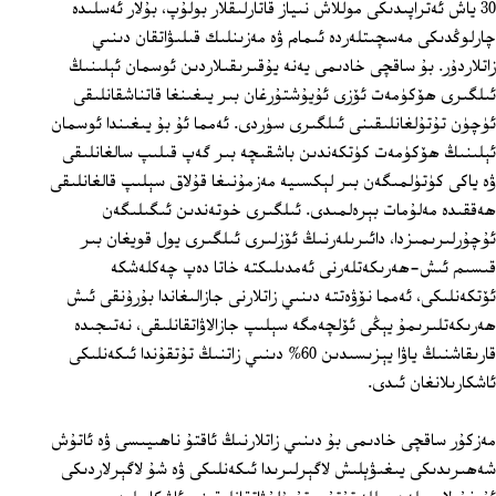
30 ياش ئەتراپىدىكى موللاش نىياز قاتارلىقلار بولۇپ، بۇلار ئەسلىدە
چارلوڭدىكى مەسچىتلەردە ئىمام ۋە مەزىنلىك قىلىۋاتقان دىنىي
زاتلاردۇر. بۇ ساقچى خادىمى يەنە يۇقىرىقىلاردىن ئوسمان ئېلىنىڭ
ئىلگىرى ھۆكۈمەت ئۆزى ئۇيۇشتۇرغان بىر يىغىنغا قاتناشقانلىقى
ئۈچۈن تۇتۇلغانلىقىنى ئىلگىرى سۈردى. ئەمما ئۇ بۇ يىغىندا ئوسمان
ئېلىنىڭ ھۆكۈمەت كۈتكەندىن باشقىچە بىر گەپ قىلىپ سالغانلىقى
ۋە ياكى كۈتۈلمىگەن بىر لېكسىيە مەزمۇنىغا قۇلاق سېلىپ قالغانلىقى
ھەققىدە مەلۇمات بېرەلمىدى. ئىلگىرى خوتەندىن ئىگىلىگەن
ئۇچۇرلىرىمىزدا، دائىرىلەرنىڭ ئۆزلىرى ئىلگىرى يول قويغان بىر
قىسىم ئىش-ھەرىكەتلەرنى ئەمدىلىكتە خاتا دەپ چەكلەشكە
ئۆتكەنلىكى، ئەمما نۆۋەتتە دىنىي زاتلارنى جازالىغاندا بۇرۇنقى ئىش
ھەرىكەتلىرىمۇ يېڭى ئۆلچەمگە سېلىپ جازالاۋاتقانلىقى، نەتىجىدە
قارىقاشنىڭ ياۋا يېزىسىدىن 60% دىنىي زاتنىڭ تۇتقۇندا ئىكەنلىكى
ئاشكارىلانغان ئىدى.
مەزكۇر ساقچى خادىمى بۇ دىنىي زاتلارنىڭ ئاقتۇ ناھىيىسى ۋە ئاتۇش
شەھىرىدىكى يىغىۋېلىش لاگېرلىرىدا ئىكەنلىكى ۋە شۇ لاگېرلاردىكى