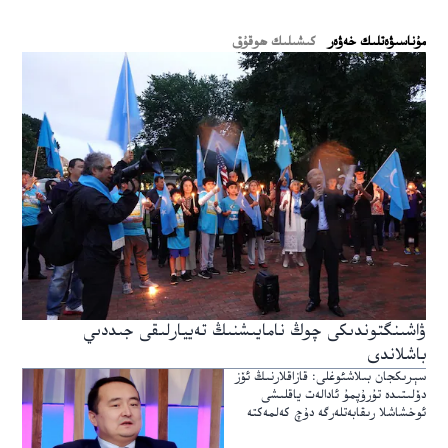
ﻣﯘﻧﺎﺳﯩﯟﻩﺗﻠﯩﻚ ﺧﻪﯞﻩﺭ
كىشىلىك ھوقۇق
ۋاشىنگتوندىكى چوڭ نامايىشنىڭ تەييارلىقى جىددىي
باشلاندى
سېرىكجان بىلاشئوغلى: قازاقلارنىڭ ئۆز
دۆلىتىدە تۇرۇپمۇ ئادالەت ياقلىشى
ئوخشاشلا رىقابەتلەرگە دۇچ كەلمەكتە