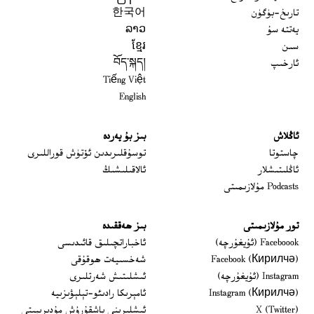
تارىخ-بۈگۈن
한국어
يەتتە سۇ
ລາວ
سىن
ខ្មែរ
ئارخىپ
བོད་སྐད།
Tiếng Việt
English
ئاڭلاش
بىز بۇ يەردە
 window
چاستوتا
توسۇقلىرىدىن ئۆتۈش قوراللىرى
ئاڭلىتىشلار
ئالاقىلىشىڭ
Podcasts مۇلازىمىتى
تور مۇلازىمىتى
بىز ھەققىدە
Opens in new window
Faceboook (ئۇيغۇرچە)
ئاخباراتچىلىق قائىدىسى
Opens in new window
Facebook (Кирилчә)
شەخسىيەت ھوقۇقى
Opens in new window
Instagram (ئۇيغۇرچە)
ئىشلىتىش شەرتلىرى
Opens in new window
Instagram (Кирилчә)
ئامېرىكا رادىئو-تېلېۋىزىيە
window
Opens in new window
X (Twitter)
ئىشلىرىنى باشقۇرۇش مۇدىرىيىتى