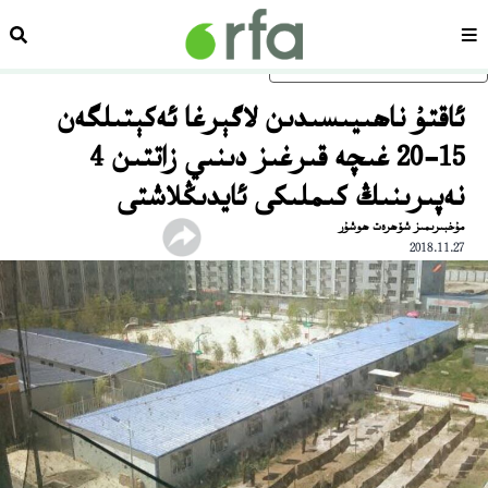
سەھىپە
ئىزد
ئاساسلىق مەزمۇنغا ئاتلاڭ
ئاقتۇ ناھىيىسىدىن لاگېرغا ئەكېتىلگەن
15-20 غىچە قىرغىز دىنىي زاتتىن 4
نەپىرىنىڭ كىملىكى ئايدىڭلاشتى
مۇخبىرىمىز شۆھرەت ھوشۇر
2018.11.27