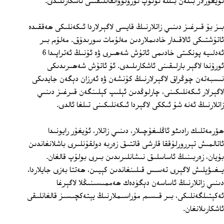
ئۇيغۇرلار بىلەن بىللە تۇتۇپ تۇرۇلۇۋاتقانلىقىنى ئاشكارىلىدى.
بىز بۇ قىرغىز دىنىي زاتلارنىڭ قايسى لاگېرلاردا ئىكەنلىكى ھەققىدە
ئاتۇشتىكى ئالاقىدار خادىملاردىن مەلۇمات سورىدۇق. مەلۇم بىر
ئەدلىيە پونكىتى خادىمى ئاتۇش شەھىرى ۋە ئۇنىڭ ئەتراپىدا 6
ئورۇندا لاگېر بارلىقىنى ئاشكارىلىدى. ئۇ ئاتۇش شەھىرىدىكى
نىسبەتەن چوڭراق لاگېرلارنىڭ كۇنشەن ۋە ئەرزان دېگەن جايدىكى
لاگېرلار ئىكەنلىكىنى، چارلوڭدىن ئېلىپ كېلىنگەن قىرغىز دىنىي
زاتلارنىڭ ئەنە شۇ ئىككى لاگېردا ئىكەنلىكىنى تىلغا ئالدى.
ھۆرمەتلىك رادىئو ئاڭلىغۇچىلار، دىنىي زاتلار، ئۇيغۇر رايونىدا
ئاتالمىش تېررورلۇققا قارشى قاتتىق زەربە دولقۇنلىرى باشلانغاندىن
بۇيان، زەربىنىڭ ئاساسلىق نىشانلىرىدىن بىرى بولۇپ قالغان.
يىغىۋېلىش لاگېرى تەسىس قىلىنغاندىن كېيىن، ھەتتا بەزى جايلاردا،
دىنىي زاتلارنىڭ ئاساسەن دېگۈدەك ھەممىسىنىڭلا لاگېرغا
ئەكېتىلگەنلىكى، بىر قىسىم مۇراسىملارنىڭ يېتەكچىسىز قالغانلىقى
ئاشكارىلانغان.