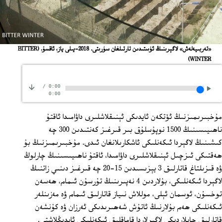
«تەربىيەلەش» لاگېرىنىڭ ئۈستىدىن تارتىلغان سۈرىتى. 2018-يىلى ياز، ئاقسۇ.
(BITTER
WINTER)
/
0:00
0:00
مۇخبىرىمىزنىڭ ئۆتكەن ئايدىكى ئېنىقلاشلىرى داۋامىدا ئاقتۇ
ناھىيىسىنىڭ 1500 نوپۇسلۇق بىر قىرغىز كەنتىدىن 300 چە
كىشىنىڭ لاگېردا ئىكەنلىكى ئاشكارىلانغان ئىدى. مۇخبىرىمىزنىڭ بۇ
ھەقتىكى ئىزچىل ئېنىقلاشلىرى داۋامىدا، ئاقتۇ ناھىيىسىنىڭ چارلوڭ
ۋە قىزىلتاغ قاتارلىق 3 يېزىسىدىن 15-20 چە قىرغىز دىنىي زاتنىڭ
لاگېردا ئىكەنلىكى، بۇلاردىن 4 نەپىرىنىڭ تۇرسۇن ئىمام، ھەسەن
توخسۇن، ئوسمان ئېلى، موللاش نىياز قاتارلىق ئىمام ۋە مەزىنلەر
ئىكەنلىكى ھەم بۇلارنىڭ ئاتۇش شەھىرىدىكى ئەرزان ۋە كۇنشەن
قاتارلىق جايلاردىكى لاگېرلاردا قاماقلىق ئىكەنلىكى ئايدىڭلاشتى.