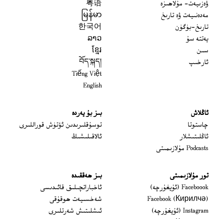
ۋەزىيەت- مۇلاھىزە
粤语
مەدەنىيەت ۋە تارىخ
မြန်မာ
تارىخ-بۈگۈن
한국어
يەتتە سۇ
ລາວ
سىن
ខ្មែរ
ئارخىپ
བོད་སྐད།
Tiếng Việt
English
ئاڭلاش
بىز بۇ يەردە
 window
چاستوتا
توسۇقلىرىدىن ئۆتۈش قوراللىرى
ئاڭلىتىشلار
ئالاقىلىشىڭ
Podcasts مۇلازىمىتى
تور مۇلازىمىتى
بىز ھەققىدە
Opens in new window
Faceboook (ئۇيغۇرچە)
ئاخباراتچىلىق قائىدىسى
Opens in new window
Facebook (Кирилчә)
شەخسىيەت ھوقۇقى
Opens in new window
Instagram (ئۇيغۇرچە)
ئىشلىتىش شەرتلىرى