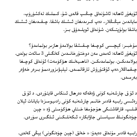
ئۇيغۇر ئاھالە: ئاشۇنداق چىڭىپ قالدى شۇ، كىملىك تەكشۈرۈپ،
ماياندىن مېڭىڭلار،. دەپ كىرىدىغان ئىشىك باشقا، چىقىدىغان ئىشىك
باشقا بولۇپتىكەن. شۇنداق ئويلىدۇق بىز.
مۇخبىر: كېچىسى كوچىغا چىقىشقا بولامدۇ ھازىر بولمامدۇ؟
ئۇيغۇر ئاھالە: ئەمدى مەن دوختۇرخانىدىن كەلگىلى 3 سائەت بولدى.
بولامدىكىن، بولمامدىكىن. (ناھىيەلىك ھۆكۈمەت) ئۇنداق كوچىغا
چىقماڭلار،دەپ ئۇقتۇرۇش تارقاتمىدى. تېلېۋىزوردىمۇ بىرەر خەۋەر
بەرمىدى.
د ئۇ ق چارشەنبە كۈنى ۋەقەگە دەرھال ئىنكاس قايتۇردى. د ئۇ ق
رەئىسى رابىيە قادىر خانىم چارشەنبە كۈنى رادىيومىزدا بايانات ئېلان
قىلىپ، قاراقاشتىكى ھۇجۇمغا خىتاي ھۆكۈمىتى ۋە « چېن
چۈەنگونىڭ سىياسىتى جاۋابكار» ئىكەنلىكىنى ئىلگىرى سۈردى.
رابىيە قادىر مۇنداق دەيدۇ: « خەلق (چېن چۈەنگونى) يېڭى كەلدى.