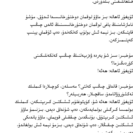
قىلغانلىقىنى بىلدۈردى.
ئۇيغۇر ئاھالە: بىز ماۋۇ لوقمان دوختۇرخانىسىدا ئىدۇق. مۇشۇ
نامازشامنىڭ ياغى لوڭمان دوختۇرخانىسىنىڭ ئالدى چىڭىپ
قاپتىكەن. بىز نېمە ئىش بولۇپ كەتكەندۇ، دەپ ئۇقماي يېنىپ
كەپتىمىزكەن.
مۇخبىر: سىز شۇ يەردە ۋەزىيەتنىڭ چىڭىپ كەتكەنلىكىنى
كۆردىڭىزما؟
ئۇيغۇر ئاھالە: ھەئە!
مۇخبىر: قانداق چىڭىپ كەتتى؟ مەسىلەن، كوچىلاردا كىملىك
تەكشۈرۈۋاتامدۇ، ساقچىلار، ھەربىيلەر؟
ئۇيغۇر ئاھالە: ھەئە شۇ، كۈيئوغلۇم ئىشىكتىن كىرىپتىكەن، كىملىك
بولمىسا كىرگىلى بولمايدىكەن، دەپ شۇنداق دېدى. بىزنىمۇ ماۋۇ
ئىشىكتىن كىرىپتۇق، بۇنىڭدىن چىققىلى قويماي، ماۋۇ ياندىكى
ئىشىكتىن چىقىڭلار، دەپ شۇنداق دېدى. بىزمۇ نېمە ئىش بولغاندۇ،
دەپ يېنىپ كەپتىمىز.