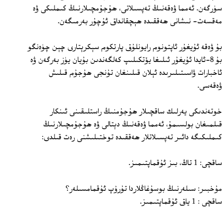
سۈرگەن. ئەمما ۋەقەنىڭ تەپسىلاتى، ھۇجۇمچىلارنىڭ كىملىكى ۋە
مەقسەت‏- نىشانى ھەققىدە ھېچقانداق ئۇچۇر بەرمىگەن.
بۇ ۋەقە ئۇيغۇر ئاپتونوم رايونلۇق پارتكوم سېكرېتارى چېن چۈەنگو
بۇ 8‏-ئايدا ئۇيغۇر ئىلىغا يۆتكىلىپ كەلگەندىن بۇيان يۈز بەرگەن ۋە
ئاخبارات ۋاسىتىلىرىدە ئېلان قىلىنغان تۇنجى ھۇجۇم قىلىش
ۋەقەسى.
خوتەندىكى يەرلىك ساقچىلار ھۇجۇمنىڭ راستلىقىنى ئىنكار
قىلمىغان بولسىمۇ، ئەمما ۋەقەنىڭ دېتالى ۋە ھۇجۇمچىلارنىڭ
كىملىكىگە دائىر تەپسىلاتلار ھەققىدە توختىلىشنى رەت قىلدى:
ساقچى: 1 تاڭ، بىز ئۇقماپتىمىز.
مۇخبىر: سىلەرنىڭ بوسۇغاڭلاردا تۇرۇپ ئۇقمامسىلەر؟
ساقچى : 1 ياق ئۇقماپتىمىز.