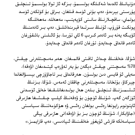
دۇنيانىڭ ئالدىدا شەكىلگە بولسىمۇ، بىزگە ئاز تولا بولسىمۇ تىنچلىق
پۇرسىتى بېرىدۇ، دەپ بۇنى ئۈمىد قىلغان. بىراق بۇ كۈتكەن ئۈمىد
بولماي، ساقچىلارنىڭ سانىنى كۆپەيتىپ، مەھەللە، مەھەللىگە
پونكىت قۇرۇپ، ئۇنىڭ سىرتىدا قېرىنداشلىق، دەپ بىر ئادەمنىڭ
ئۆيىگە يەنە بىر ئادەم كىرىپ 6 ئاي تۇرسا، بۇ ئائىلىنى باشقۇرغان
ئادەم قانداق چىدايدۇ. تۇرغان ئادەم قانداق چىدايدۇ.
شۇڭا، خەلقنىڭ چىداش تاقىتى قالمىغان. ھەم مەسچىتلەرنى چېقىش،
70% مەسچىتنى چېقىش دېگەن بۇ يەر تەۋرەپ كېتىدىغان (ۋەقە)،
مەيلى ئۇ قايسى دىن بولسۇن. ھەرقانداق بىر تاجاۋۇزچى بېسىۋالغاندا
چېركاۋ، بۇتخانا، مەسچىتلەرنى چاققان ئەمەس. شۇڭا، بىزنىڭ
ئىشىمىزنىڭ تىنچلىق بىلەن ھەل بولىدىغانلىقىغا خەلق ئۈمىدنى
ئۈزگەن گەپ. شۇنىڭ ئۈچۈن بۇ ۋەقەنىڭ كېلىپ چىقىشىغا ھازىرقى
ئاپتونوم رايونغا رەئىس بولغان رەئىس ۋە ھۆكۈمەتنىڭ سىياسىتى
(جاۋابكار). شۇنىڭ ئۈچۈن بىز بۇ (ۋەقە)نى ھازىرقى يېڭى
سىياسەتكە قارشى ئۇيغۇر خەلقىنىڭ ئىپادىسى، دەپ قارايمىز.»