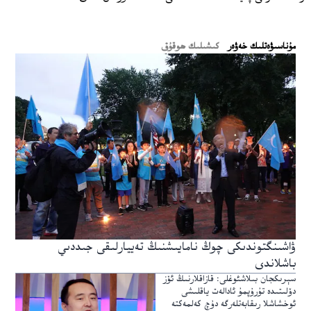
ﻣﯘﻧﺎﺳﯩﯟﻩﺗﻠﯩﻚ ﺧﻪﯞﻩﺭ
كىشىلىك ھوقۇق
ۋاشىنگتوندىكى چوڭ نامايىشنىڭ تەييارلىقى جىددىي
باشلاندى
سېرىكجان بىلاشئوغلى: قازاقلارنىڭ ئۆز
دۆلىتىدە تۇرۇپمۇ ئادالەت ياقلىشى
ئوخشاشلا رىقابەتلەرگە دۇچ كەلمەكتە