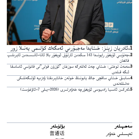
1
.
ئادريان زېنز: خىتايدا مەجبۇرىي ئەمگەك كۆلىمى يەنىلا زور
2
.
جەنۇبىي ئۇيغۇر رايونىدا 143 مىڭدىن ئارتۇق ئويغۇر بالا ئاتا-ئانىسىدىن ئايرىلىپ
قالغان
3
.
مەمەت توختى: خىتاي چەت ئەللەرگە سوزغان ”ئۇزۇن قولى“نى قانۇنىي ئاساسقا
ئىگە قىلدى
4
.
سابىق خىتاي ساقچى جاڭ يابونىڭ خوتەن خانئېرىقتا ۋەزىپە ئۆتىگەنلىكى
دەلىللەندى
5
.
ئەركىن ئاسىيا رادىيوسى ئۇيغۇرچە خەۋەرلىرى (2026-يىلى 7-ئاۋغۇست)
سەھىپىلەر
بۆلۈملەر
تەپسىلىي خەۋەر
普通话