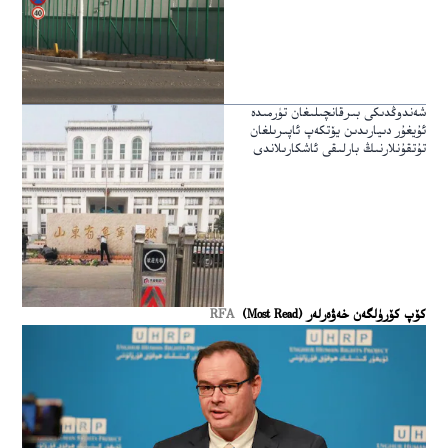
شەندوڭدىكى بىرقانچىلىغان تۈرمىدە
ئۇيغۇر دىيارىدىن يۆتكەپ ئاپىرىلغان
تۇتقۇنلارنىڭ بارلىقى ئاشكارىلاندى
كۆپ كۆرۈلگەن خەۋەرلەر (Most Read)
RFA