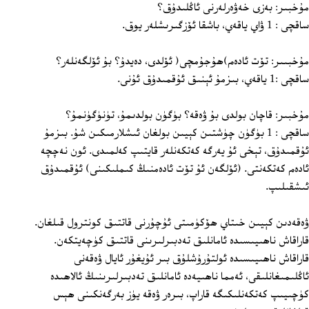
مۇخبىر: بەزى خەۋەرلەرنى ئاڭلىدۇق؟
ساقچى : 1 ۋاي ياقەي، باشقا ئۆزگىرىشلەر يوق.
مۇخبىىر: تۆت ئادەم)ھۇجۇمچى( ئۆلدى، دەيدۇ؟ بۇ ئۆلگەنلەر؟
ساقچى :1 ياقەي، بىزمۇ ئېنىق ئۇقمىدۇق ئۇنى.
مۇخبىر: قاچان بولدى بۇ ۋەقە؟ بۈگۈن بولدىمۇ، تۈنۈگۈنمۇ؟
ساقچى : 1 بۈگۈن چۈشتىن كېيىن بولغان ئىشلارمىكىن شۇ. بىزمۇ
ئۇقمىدۇق، تېخى ئۇ يەرگە كەتكەنلەر قايتىپ كەلمىدى. ئون نەچچە
ئادەم كەتكەنتى. (ئۆلگەن ئۇ تۆت ئادەمنىڭ كىملىكىنى) ئۇقمىدۇق
ئىشقىلىپ.
ۋەقەدىن كېيىن خىتاي ھۆكۈمىتى ئۇچۇرنى قاتتىق كونترول قىلغان.
قاراقاش ناھىيىسىدە ئامانلىق تەدبىرلىرىنى قاتتىق كۈچەيتكەن.
قاراقاش ناھىيىسىدە ئولتۇرۇشلۇق بىر ئۇيغۇر ئايال ۋەقەنى
ئاڭلىمىغانلىقى، ئەمما ناھىيەدە ئامانلىق تەدبىرلىرىنىڭ ئالاھىدە
كۈچىيىپ كەتكەنلىكىگە قاراپ، بىرەر ۋەقە يۈز بەرگەنكىنى ھېس