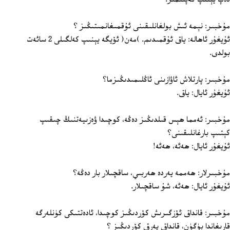
مۇخبىر: نېمە ئىش بولغانلىقىنى ئۇقمىغانمىتىڭىز ؟
ئۇيغۇر ئاھالە: ياق ئۇقمىدىم. )مەن( ئۆيگە يېنىپ كەلگىلى 2 سائەت
بولدى.
مۇخبىر: پارتلاش ئاۋازىنى ئاڭلىمىدىڭىزما؟
ئۇيغۇر ئايال: ياق.
مۇخبىر: ئەمما ھېس قىلدىڭىز دەڭە، كوچىدا ۋەزىيەتنىڭ چىقىپ
كېتىپ بارغانلىقىنى؟
ئۇيغۇر ئايال: ھەئە، ھەئە!
مۇخبىرلار: ھەممە يەردە ھەربىي، ساقچىلار بار دەڭە؟
ئۇيغۇر ئايال: ھەئە، شۇ ساقچىلار.
مۇخبىر: قانداق ئۆزگىرىش كۆردىڭىز كوچىدا، ئادەتتىكى كۈنلەرگە
قارىغاندا بۈگۈن، قانداق پەرق كۆردىڭىز ؟