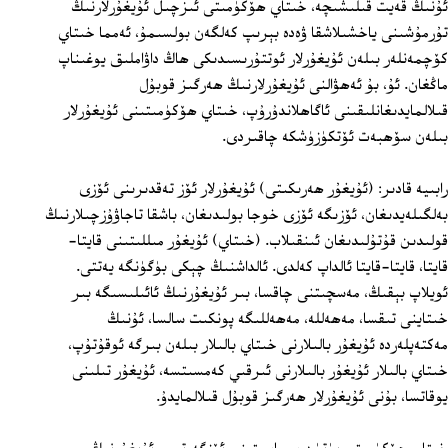
ئۇنىڭ قەيت قىلىشىچە، خىتاي ھۆكۈمىتى ئىزچىل ئۇيغۇرلارنىڭ
تۇرمۇشىنى ياخشىلاشقا ۋەدە بېرىپ كەلگەن بولسىمۇ، ئەمما خىتاي
كۆچمەنلەر بىلەن ئۇيغۇرلار ئوتتۇرىسىدىكى ھاڭ داۋاملىق يوغىناپ
ماڭغان. ئۇ، بۇ ئەھۋالنى ئۇيغۇرلارنىڭ ھەرگىز قوبۇل
قىلالمايدىغانلىقىنى ئاگاھلاندۇرۇپ، خىتاي ھۆكۈمىتىنى ئۇيغۇرلار
بىلەن سۆھبەت ئۆتكۈزۈشكە چاقىردى.
رابىيە قادىر: (ئۇيغۇر ھەرىكىتى) ئۇيغۇرلار ئۆز تەقدىرىنى ئۆزى
بەلگىلەيدىغان، ئۆزىگە ئۆزى خوجا بولىدىغان، باشقا تاجاۋۇزچىلارنىڭ
قولىدىن قۇتۇلىدىغان ئىنقىلاب. (خىتاي) ئۇيغۇر مىللىتىنى قايتا-
قايتا، قايتا-قايتا ئالداپ كەلدى. ئالداشنىڭ چېكى بۈگۈنگە يەتتى.
ئويلاپ بېقىڭ، مەسچىتنى چاقسا، بىر ئۇيغۇرنىڭ ئائىلىسىگە بىر
خىتاينى تىقسا، مەھەللە، مەھەللىگە پونكىت سالسا، ئۇنىڭ
مەكتەپلەردە ئۇيغۇر بالىلارنى خىتاي بالىلار بىلەن بىرگە ئوقۇتۇپ،
خىتاي بالىلار ئۇيغۇر بالىلارنى ئىرقىي كەمسىتسە، ئۇيغۇر تىلىنى
يوقاتسا، بۇنى ئۇيغۇرلار ھەرگىز قوبۇل قىلالمايدۇ.