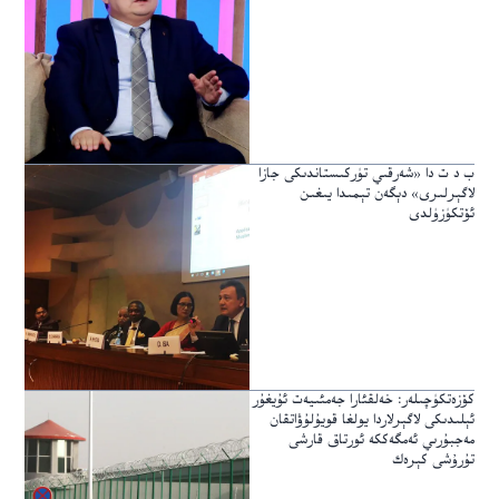
ب د ت دا «شەرقىي تۈركىستاندىكى جازا
لاگېرلىرى» دېگەن تېمىدا يىغىن
ئۆتكۈزۈلدى
كۆزەتكۈچىلەر: خەلقئارا جەمئىيەت ئۇيغۇر
ئېلىدىكى لاگېرلاردا يولغا قويۇلۇۋاتقان
مەجبۇرىي ئەمگەككە ئورتاق قارشى
تۇرۇشى كېرەك