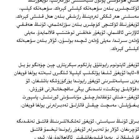
خىتاي ھۆكۈمىتى پۈتۈن سىياسىتىنى ئۆزگەرتىپ، ئۇيغۇرنىڭ
ئۆكتىچىلىرى بىلەن سۆھبەتكە كېلىشى كېرەك. سۆھبەتكە كېلىپ،
مەسىلىنى ھەر ئىككى تەرەپنىڭ رازىلىقى بىلەن ھەل قىلىشى كېرەك.
ئۇيغۇرنىڭ ئۆكتىچى كۈچلىرى بىلەن سۆزلەشمەي، ئۇنىڭ ھەقىقىي
ئاۋازىنى ئاڭلىماي، ئۇيغۇر خەلقىنى توختىتىپ قالالمايدۇ. مەيلى
ۋەتەن سىرتىدا، مەيلى ۋەتەن ئىچىدە بولسۇن، ئۇلار بىلەن سۆھبەتكە
كېلىشى كېرەك.
ئۇيغۇر ئاپتونوم رايونلۇق پارتكوم سېكرېتارى چېن چۈەنگو بۇ يىل
8‏-ئايدا ئۇيغۇر ئىلىغا يۆتكىلىپ كېلىپلا ئىلگىرى تىبەتتە يولغا قويغان
بەزى سىياسەتلىرىنى ئۇيغۇر رايونىدا يۈرگۈزۈشكە باشلىغان. ئۇ
«قۇلايلىق پونكىت» نامىدىكى يېڭى ساقچىخانىلارنى قۇرۇش،
ئۇيغۇر-خىتاي تۇغقاندارچىلىق مۇناسىۋىتى ئورنىتىش، پاسپورت
يىغىۋېلىش، مەسچىت چېقىش قاتارلىق تەدبىرلەرنى يولغا قويغان.
بىراق ئۇنىڭ سىياسىتى، ئۇيغۇر تەشكىلاتلىرىنىڭ قاتتىق تەنقىدىگە
ئۇچرىغان. ئۇلار بۇ تەدبىرلەر ئۇيغۇر رايونىدا تېخىمۇ قاتتىق
قارشىلىقلارنى پەيدا قىلىدىغانلىقىنى ئاگاھلاندۇرغان ئىدى.