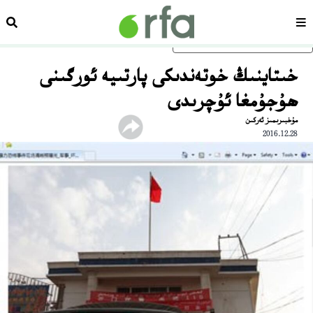
سەھىپە
ئىزد
ئاساسلىق مەزمۇنغا ئاتلاڭ
خىتاينىڭ خوتەندىكى پارتىيە ئورگىنى
ھۇجۇمغا ئۇچرىدى
مۇخبىرىمىز ئەركىن
2016.12.28