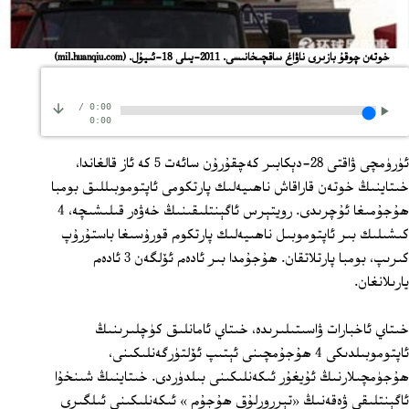
خوتەن چوقۇ بازىرى ناۋاغ ساقچىخانىسى. 2011-يىلى 18-ئىيۇل.
(mil.huanqiu.com)
/
0:00
0:00
ئۈرۈمچى ۋاقتى 28‏-دېكابىر كەچقۇرۇن سائەت 5 كە ئاز قالغاندا،
خىتاينىڭ خوتەن قاراقاش ناھىيەلىك پارتكومى ئاپتوموبىللىق بومبا
ھۇجۇمىغا ئۇچرىدى. رويتېرس ئاگېنتلىقىنىڭ خەۋەر قىلىشىچە، 4
كىشىلىك بىر ئاپتوموبىل ناھىيەلىك پارتكوم قورۇسىغا باستۇرۇپ
كىرىپ، بومبا پارتلاتقان. ھۇجۇمدا بىر ئادەم ئۆلگەن 3 ئادەم
يارىلانغان.
خىتاي ئاخبارات ۋاسىتىلىرىدە، خىتاي ئامانلىق كۈچلىرىنىڭ
ئاپتوموبىلدىكى 4 ھۇجۇمچىنى ئېتىپ ئۆلتۈرگەنلىكىنى،
ھۇجۈمچىلارنىڭ ئۇيغۇر ئىكەنلىكىنى بىلدۈردى. خىتاينىڭ شىنخۇا
ئاگېنتلىقى ۋەقەنىڭ «تېررورلۇق ھۇجۇم » ئىكەنلىكىنى ئىلگىرى