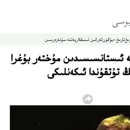
ىخ
تارىخ-بۈگۈن
ئەركىن تىنىقلار
يەتتە سۇ
نەزەر
سىن
 ئىستانسىسىدىن مۇختەر بۇغرا
 كىشىنىڭ تۇتقۇندا ئىكەنلىكى