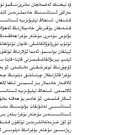
ۋە تېخنىك ئەخمەتجان مەتروزىنىڭمۇ تۇتقۇ
مەزكۇر ئىستانسىنىڭ خادىملىرىدىن ئابلە
قىلىنغان. شىنجاڭ تېلېۋىزىيە ئىستانسىس
قىلىدىغان يۇقىرىقى خادىملارنىڭ ئەھۋا
بۆلۈمى مۇدىرى مۇختەر بۇغرا ھەققىدىك
تۇتۇپ تۇرۇلۇۋاتقانلىقى، قاچان تۇتۇلغا
ئېيتقان بولسىمۇ، ئەمما ئۇلارنىڭ تۇتقۇن
ئېلىپ بېرىۋاتقانلىقىمىزنى قايتا-قايتا 
ئۇچۇرنىڭ توغرىلىقىنى دەلىللىدى. ئۇ يە
بۇغرا قاتارلىقلار چېتىشلىق دېلونىڭ جىد
ئالاقىدار خادىملار بىز ئىسمىنى تىلغا ئا
ئالالمىدى. شىنجاڭ تېلېۋىزىيە ئىستانس
ئىنكار قىلمىدى. ئۇ خادىم بۇ ھەقتە مەلۇ
ئىستانسىسى تەشۋىقات بۆلۈمىنىڭ مەسئۇ
ئىستانسىسىدىن مۇختەر بۇغرا بىلەن بىرل
ئۇ ئۆز خىزمەتداشلىرىدىن تۇتقۇن قىلىنغا
رېژىسسور مۇختەر بۇغرانىڭ دېلوسىنى ئۈ