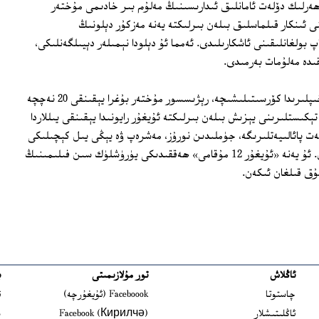
ھەرلىك دۆلەت ئامانلىق ئىدارىسىنىڭ مەلۇم بىر خادىمى مۇختەر
 ئىنكار قىلماسلىق بىلەن بىرلىكتە يەنە مەزكۇر دېلونىڭ
لاپ بولغانلىقىنى ئاشكارىلىدى. ئەمما ئۇ دېلودا نېمىلەر دېيىلگەنلىكى،
ىدە مەلۇمات بەرمىدى.
ھۆرمەتلىك رادىئو ئاڭلىغۇچىلار، تور ئارخىپلىرىدا كۆرسىتىلىشىچە، رېژىسسور مۇختەر بۇغرا يېقىنقى 20 نەچچە
ېكىستلىرىنى يېزىش بىلەن بىرلىكتە ئۇيغۇر رايونىدا يېقىنقى يىللاردا
ت پائالىيەتلىرىگە، جۈملىدىن نورۇز، مەشرەپ ۋە يېڭى يىل كېچىلىكى
فىلىملىرىغا رېژىسسورلۇق قىلغان ئىكەن. ئۇ يەنە «ئۇيغۇر 12 مۇقامى» ھەققىدىكى يۈرۈشلۈك سىن فىلىمىنىڭ
ق قىلغان ئىكەن.
ئاڭلاش
تور مۇلازىمىتى
ب
ns in new window
چاستوتا
Faceboook (ئۇيغۇرچە)
ئ
s in new window
ئاڭلىتىشلار
Facebook (Кирилчә)
ش