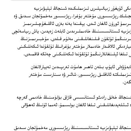
ندىكى ئۇيغۇر زىيالىيلىرى تىزىملىكىدە شىنجاڭ تېلېۋىزىيە
جىلىك رېژىسسورى مۇختەر بۇغرا، رېژىسسور مەخمۇتجان سىدىق ۋە
مۇ ئورۇن ئالغان ئىدى. يېقىندا يەنە بەزى ئاڭلىغۇچىلىرىمىز
ۋىزىيە ئىستانسىسىنىڭ خادىملىرىدىن ئابلەت زەيدىن، ياش رىياسەتچى
ستلىرىنىڭمۇ تۇتقۇن قىلىنغانلىقىنى مەلۇم قىلدى. مۇخبىرىمىزنىڭ
ياردىكى ئالاقىدار خادىملار مۇختەر بۇغرانىڭ تۇتقۇندا ئىكەنلىكىنى
 تىلغا ئېلىنغانلارنىڭمۇ تۇتقۇندا ئىكەنلىكىنى چەتكە قاقمىدى.
بدۇۋەلى ئايۇپ بىلەن تاھىر ھامۇت تەرىپىدىن تەييارلانغان
تىزىملىكتە ئاتاقلىق رېژىسسور، شائىر ۋە سىنارىست مۇختەر
گەن.
شىنجاڭ خەلق رادىئو ئىستانسىسى قازاق بۆلۈمىنىڭ خادىمى گەرچە
 ئىشلەيدىغانلىقىنى تىلغا ئالغان بولسىمۇ، ئەمما ئۇنىڭ ئەھۋالى
ە شىنجاڭ تېلېۋىزىيە ئىستانسىسىنىڭ رېژىسسورى مەخمۇتجان سىدىق