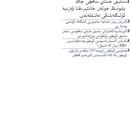
1
.
سابىق خىتاي ساقچى جاڭ
يابونىڭ خوتەن خانئېرىقتا ۋەزىپە
ئۆتىگەنلىكى دەلىللەندى
2
.
ئادريان زېنز: خىتايدا مەجبۇرىي ئەمگەك كۆلىمى
يەنىلا زور
3
.
گېرمانىيە ئاخباراتى سابىق خىتاي ساقچىسى بىلەن
سابىق ئۇيغۇر تۇتقۇننى يۈزلەشتۈردى
4
.
ئەركىن ئاسىيا رادىيوسى ئۇيغۇرچە خەۋەرلىرى
(2026-يىل 31-ئىيۇل)
5
.
جەنۇبىي ئۇيغۇر رايونىدا 143 مىڭدىن ئارتۇق
ئويغۇر بالا ئاتا-ئانىسىدىن ئايرىلىپ قالغان