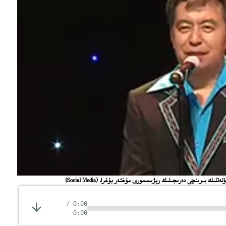
دۆلەتلىك بىرىنچى دەرىجىلىك رېژىسسورى مۇختەر بۇغرا.
(Social Media)
/
0:00
0:00