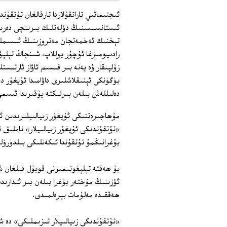
ئىجتىمائىي تاراتقۇلاردا تارقالغان تۇتقۇ
ئىستانسىسىنىڭ دۆلەتلىك بىرىنچى دەرى
تېخنىك ئەخمەتجان مەتروزىنىڭ ئىسىملىرى
رادىيومىزغا ئۇچۇر يوللاپ، شىنجاڭ تېلې
زۇلپىقار ۋە يەنە بىر قىسىم ئاۋاز ئارتى
بۈگۈنكى ئېنىقلاشلىرى داۋامىدا ئۇيغۇر دى
دەلىللەش بىلەن بىرلىكتە يۇقىرىدا ئىسمى
مۇھاجىرەتتىكى ئۇيغۇر زىيالىيلىرىدىن ئا
«تۇتقۇندىكى ئۇيغۇر زىيالىيلار» ناملىق 
بۇغرانىڭمۇ تۇتقۇندا ئىكەنلىكى بىلدۈرۈل
بۇ ھەقتە تېلېفونىمىزنى قوبۇل قىلغان 
ئۆزىنىڭ مۇختەر بۇغرا بىلەن بىر ئىدارىدە
ھەققىدە مەلۇمات بېرەلمىدى.
«تۇتقۇندىكى زىيالىيلار تىزىملىكى» د