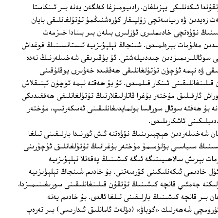
ندا ئىكەنلىكى يېزىلغان. رادىيومىزغا كەلگەن يەنە بىر ئىنكاستا
ت زەيدىن ۋە رىياسەتچى زۇلپىقار كۈرەشنىڭمۇ تۇتۇلغانلىقى بايان
ىنىڭ نۆۋەتچى خادىملىرى ئۆزلىرى بىلەن بىر بىنادا خىزمەت
لىدىن مەلۇمات بېرەلمىدى. شىنجاڭ تېلېۋىزىيە ئىستانسىنىڭ قوغداش
ى سوئاللىرىمىزدىن جىددىيلەشتى. ئۇ يۇقىرىقى شەخسلەرنىڭ نەدە
نلىقى ۋە نېمە ئۈچۈن تۇتۇلغانلىقى ھەققىدە خەۋىرى يوقلۇقىنى
 قىلىنغانلىقىنى ئىنكار قىلمىدى. ئۇ بۇ ھەقتە نېمە ئۈچۈن ئېنىقلاش
سوراش ئارقىلىق مۇختەر بۇغرا قاتارلىقلارنىڭ تۇتۇلغانلىقى ھەققىدىكى
نە بۇ ھەقتە سوئال سورالسا بولمايدىغانلىقىنى ئەسكەرتىپ، مۇختەر
دىيلىكىنى ئاشكارىلىدى.
لغان شەخسلەردىن ھېچبىرىنىڭ نۆۋەتتە ئىش ئورنىدا بارلىقىنى تىلغا
ىسىنىڭ سىياسىي بۆلۈمىمۇ مۇختەر بۇغرانىڭ تۇتۇلغانلىق ئۇچۇرىنى
مات بېرىش سالاھىيىتىگە ئىگە كىشىنىڭ پەقەتلا تېلېۋىزىيە
ل خادىمى ئىكەنلىكىنى كۆرسەتتى. بۇ خادىم شىنجاڭ تېلېۋىزىيە
ىكتە جەمئىي قانچە كىشىنىڭ تۇتقۇن قىلىنغانلىقىنى سورىغىنىمىزدا،
ن بىر قانچە كىشىنىڭ بارلىقىنى تىلغا ئالدى. بۇ خادىم يەنە
رۈمچى شەھەرلىك «گوباۋ» (دۆلەت ئامانلىق ئىدارىسى) بىر تەرەپ