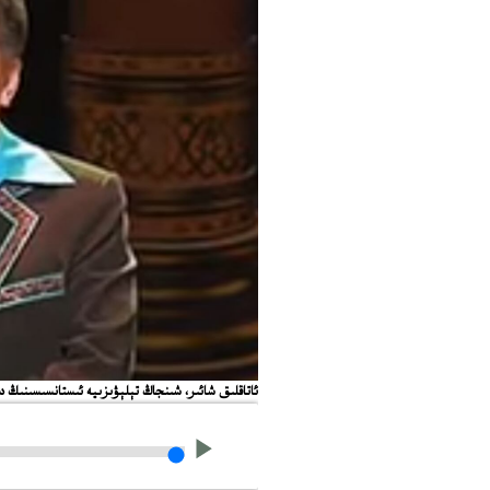
ئاتاقلىق شائىر، شىنجاڭ تېلېۋىزىيە ئىستانسىسىنىڭ 