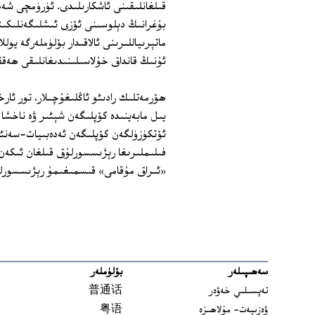
قىلغانلىقىنى ئاشكارىلىدى. ئۈرۈمچى شە
بۇغرانىڭ دېلوسىنى ئۆزى ئىشلىگەنلىكىنى
ماتېرىياللىرىنى ئالاقىدار بۆلۈملەرگە يول
ئۇنىڭ قانداق خۇلاسىلىنىدىغانلىقى ھەقق
يىل مابەينىدە كۆپلىگەن شېئىر ۋە ناخشا ت
ئۆتكۈزۈلگەن كۆپلىگەن ئەدەبىيات-سەنئە
«ئىراق مۇقامى» قىسمىغىمۇ رېژىسسورلۇ
سەھىپىلەر
بۆلۈملەر
تەپسىلىي خەۋەر
普通话
ۋەزىيەت- مۇلاھىزە
粤语