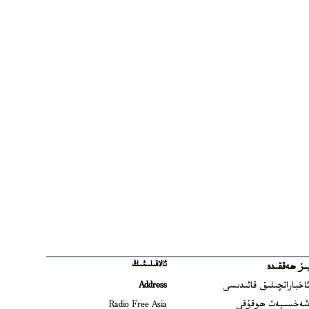
ئالاقىلىشىڭ
ىز ھەققىدە
Ope
اخباراتچىلىق قائىدىسى
Address
Open
ەخسىيەت ھوقۇقى
Radio Free Asia