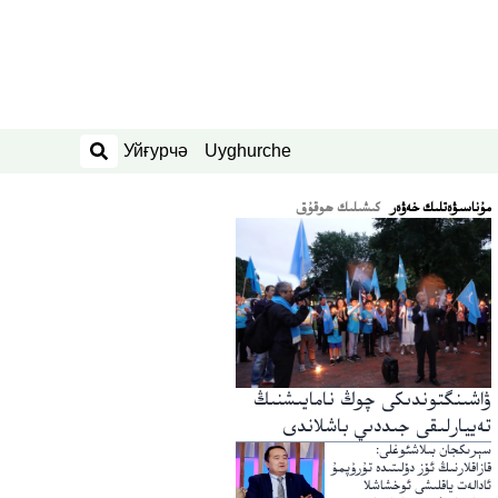
Уйғурчә
Uyghurche
ئىزدەش
ﻣﯘﻧﺎﺳﯩﯟﻩﺗﻠﯩﻚ ﺧﻪﯞﻩﺭ
كىشىلىك ھوقۇق
ۋاشىنگتوندىكى چوڭ نامايىشنىڭ
تەييارلىقى جىددىي باشلاندى
سېرىكجان بىلاشئوغلى:
قازاقلارنىڭ ئۆز دۆلىتىدە تۇرۇپمۇ
ئادالەت ياقلىشى ئوخشاشلا