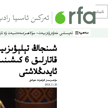
ئاساسلىق مەزمۇنغا ئاتلاڭ
سەھىپە
تەپسىلىي خەۋەر
ۋەزىيەت- مۇلاھىزە
مەدەنىيەت ۋە تار
سەھىپە
شىنجاڭ تېلېۋىزىيە
قاتارلىق 6
ئايدىڭلاشتى
مۇخبىرىمىز شۆھرەت ھوشۇر
2018.11.30