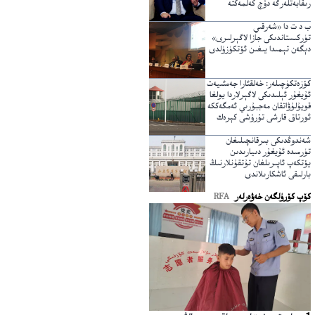
رىقابەتلەرگە دۇچ كەلمەكتە
ب د ت دا «شەرقىي
تۈركىستاندىكى جازا لاگېرلىرى»
دېگەن تېمىدا يىغىن ئۆتكۈزۈلدى
كۆزەتكۈچىلەر: خەلقئارا جەمئىيەت
ئۇيغۇر ئېلىدىكى لاگېرلاردا يولغا
قويۇلۇۋاتقان مەجبۇرىي ئەمگەككە
ئورتاق قارشى تۇرۇشى كېرەك
شەندوڭدىكى بىرقانچىلىغان
تۈرمىدە ئۇيغۇر دىيارىدىن
يۆتكەپ ئاپىرىلغان تۇتقۇنلارنىڭ
بارلىقى ئاشكارىلاندى
كۆپ كۆرۈلگەن خەۋەرلەر
RFA