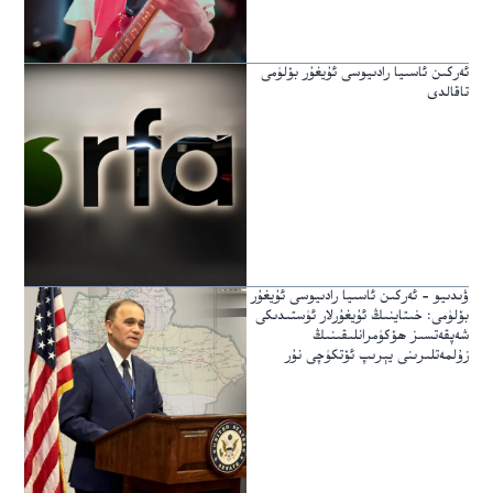
ئەركىن ئاسىيا رادىيوسى ئۇيغۇر بۆلۈمى
تاقالدى
ۋىدىيو – ئەركىن ئاسىيا رادىيوسى ئۇيغۇر
بۆلۈمى: خىتاينىڭ ئۇيغۇرلار ئۈستىدىكى
شەپقەتسىز ھۆكۈمرانلىقىنىڭ
زۇلمەتلىرىنى يېرىپ ئۆتكۈچى نۇر