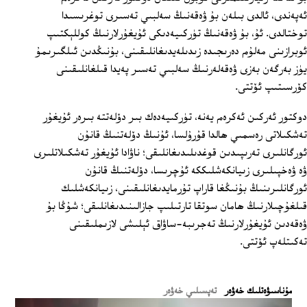
ئەپەندى، ئالدى بىلەن بۇ ۋەقەنىڭ سەلبىي تەسىرى توغرىسىدا
توختالدى. ئۇ، بۇ ۋەقەنىڭ تۈركىيەدىكى ئۇيغۇرلارنىڭ كوللېكتىپ
ئوبرازىنى مەلۇم دەرىجىدە زىدىلەيدىغانلىقىنى، بۇنىڭدىن ئىلگىرىمۇ
يۈز بەرگەن بەزى ۋەقەلەرنىڭ سەلبىي تەسىر پەيدا قىلغانلىقىنى
كۆرسىتىپ ئۆتتى.
دوكتور ئەركىن ئەكرەم يەنە، تۈركىيەدەك بىر دۆلەتتە بىرەر ئۇيغۇر
تەشكىلاتى رەسمىي ھالدا قۇرۇلسا، ئۇنىڭ دۆلەتنىڭ قانۇن
ئورگانلىرى تەرىپىدىن قوغدىلىدىغانلىقى؛ ناۋادا ئۇيغۇر تەشكىلاتلىرى
ۋە ۋەخپىلىرى زىيانكەشلىككە ئۇچرىسا، دۆلەتنىڭ قانۇن
ئورگانلىرىنىڭ بۇنىڭغا قاراپ تۇرمايدىغانلىقىنى، زىيانكەشلىك
قىلغۇچىلارنىڭ ھامان سوتقا تارتىلىپ جازالىنىدىغانلىقى؛ شۇڭا بۇ
ۋەقەدىن ئۇيغۇرلارنىڭ تەجرىبە-ساۋاق ئېلىشى لازىملىقىنى
تەكىتلەپ ئۆتتى.
ﻣﯘﻧﺎﺳﯩﯟﻩﺗﻠﯩﻚ ﺧﻪﯞﻩﺭ
تەپسىلىي خەۋەر