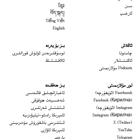
سىن
ខ្មែរ
ئارخىپ
བོད་སྐད།
Tiếng Việt
English
ئاڭلاش
بىز بۇ يەردە
 window
چاستوتا
توسۇقلىرىدىن ئۆتۈش قوراللىرى
ئاڭلىتىشلار
ئالاقىلىشىڭ
Podcasts مۇلازىمىتى
تور مۇلازىمىتى
بىز ھەققىدە
Opens in new window
Faceboook (ئۇيغۇرچە)
ئاخباراتچىلىق قائىدىسى
Opens in new window
Facebook (Кирилчә)
شەخسىيەت ھوقۇقى
Opens in new window
Instagram (ئۇيغۇرچە)
ئىشلىتىش شەرتلىرى
Opens in new window
Instagram (Кирилчә)
ئامېرىكا رادىئو-تېلېۋىزىيە
window
Opens in new window
X (Twitter)
ئىشلىرىنى باشقۇرۇش مۇدىرىيىتى
Opens in new window
Opens in new window
YouTube
ئامېرىكا ئاۋازى
Opens in new window
Telegram
ياردەم