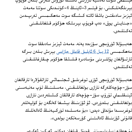
قېتىمقى سوتتا ئەدلىيە نازارىتى ئاستىدا تۇرۇش شەرتى بىلەن قويۇپ
بېرىلگەنلىكىنى، بۇ قېتىم 3-ئاينىڭ 4-كۈنىدىكى سوتتا مەمەت
ئېزىز سادىقتىن باشقا ئالتە كىشىگە سوت مەھكىمىسى تەرىپىدىن
«جىنايىتى يوق» دەپ قويۇپ بېرىشكە ھۆكۈم قىلغانلىقىنى
تەكىتلىدى.
ھەبىبۇللا ئۈرۈمچى سۆزىدە يەنە، مەمەت ئېزىز سادىققا سوت
مەھكىمىسى
12 يىل 6 ئايلىق قاماق جازاسى
بېرىش بىلەن بىرگە
تارتىۋالغان پۇللىرىنى مۇسادىرە قىلىشقا ھۆكۈم چىقارغانلىقىنى
تەكىتلىدى.
ھەبىبۇللا ئۈرۈمچى ئۆزى توغرىلىق ئىجتىمائىي تاراتقۇلاردا تارقالغان
سۆز-چۆچەكلەرگە نارازى بولغانلىقىنى، مەسىلىنىڭ تۈپ مەنبەسىنى
ئېنىقلىماي تۇرۇپ سۆز-چۆچەك تارقاتقان كىشىلەردىن نارازى
بولغانلىقىنى بىلدۈردى. ئۇ ئۆزىنىڭ بېشىغا كەلگەن بۇ كۈلپەتلەر
توغرىسىدا مۇنداق دېدى: «بۇ مەسىلىدە تۈركىيەنىڭ ئادالەتلىك
قانۇنى ئۆزىنىڭ ئادالىتىنى كۆرسەتكەن بولدى».
بۇ ھەقتە زىيارىتىمىزنى قوبۇل قىلغان دوكتور ئەركىن ئەكرەم