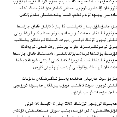
سوت ھۆكمىنىڭ ئاخىرىدا، ئاقلىنىپ چىققۇچىلارنىڭ تۈرمىدە تۇتۇپ
تۇرۇلغان ۋاقىتلىرى ئۈچۈن، جىنايى ئىشلار دەۋا قانۇنىنىڭ 141-
ماددىسى بويىچە تۆلەم تەلەپ قىلسا بولىدىغانلىقى بىلدۈرۈلگەن.
بىز، جاسۇسلۇق بىلەن ئەيبلىنىپ 12 يىل 6 ئايلىق قاماق جازاسىغا
ھۆكۈم قىلىنغان مەمەت ئېزىز سادىق توغرىسىدا پىكىر قاراشلىرىنى
ئېلىش ئۈچۈن ئۇنىڭ ئوغلىنى زىيارەت قىلىشقا تىرىشقان بولساقمۇ،
بىراق ئۇ سوئاللىرىمىزغا جاۋاب بېرىشنى رەت قىلدى. ئۇ پەقەتلا
ئۆزىنىڭ بۇ ئىشقا ئارىلاشمايۋاتقانلىقىنى، دادىسىنىڭ قاماق جازاسىغا
ھۆكۈم قىلىنغانلىقىنىڭ توغرا ئىكەنلىكىنى ئېيتتى، شۇنداقلا باشقا
دەيدىغان گېپىنىڭ يوقلۇقىنى ئېيتىپ تېلېفوننى ئۈزدى.
بىز بۇ سوت جەرىيانى ھەققىدە يەنىمۇ ئىلگىرىلىگەن مەلۇمات
ئېلىش ئۈچۈن، سوتتا ئاقلىنىپ قويۇپ بېرىلگەن ھەبىبۇللا ئۈرۈمچى
بىلەن سۆھبەت ئېلىپ باردۇق.
ھەبىبۇللا ئۈرۈمچى ئۆزىنىڭ 2024-يىلى 2-ئاينىڭ 20-كۈنى
تۇتۇلغانلىقىنى، 7 ئاي تۈرمىدە يېتىپ سوراق قىلىنغانلىقىنى، ئۆتكەن