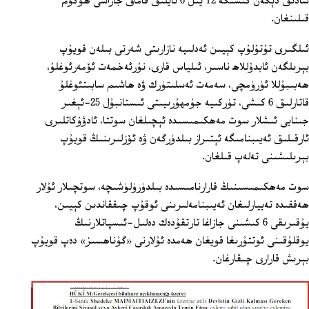
سادىق دېگەن كىشىگە 12 يىل 6 ئايلىق قاماق جازاسى ھۆكۈم
قىلىنغان.
ئىلگىرى تۇتۇلۇپ كېيىن ئەدلىيە نازارىتى شەرتى بىلەن قويۇپ
بېرىلگەن ئابدۇللاھ ناسىر، ئىلياس قارى، نۇرئەخمەت ئۆمەرئوغلۇ،
ھەبىبۇللا ئۈرۈمچى، سەمەت ئەسلىتۈرك ۋە ھاشىم سابىتئوغلۇ
قاتارلىق 6 كىشى، تۈركىيە جۇمھۇرىيىتى ئىستانبۇل 25-ئېغىر
جىنايى ئىشلار سوت مەھكىمىسىدە ئېچىلغان سوتتا، ئادۋۇكاتلىرى
ئارقىلىق ئەيىبنامىگە ئېتىراز بىلدۈرگەن ۋە ئۆزلىرىنىڭ قويۇپ
بېرىلىشىنى تەلەپ قىلغان.
سوت مەھكىمىسىنىڭ قارارنامىسىدە بىلدۈرۈلۈشىچە، سوتچىلار ئۇلار
ھەققىدە تەييارلىغان ئەيىبنامەلىرىنى ئوقۇپ چىققاندىن كېيىن،
يۇقىرىقى 6 كىشىنى جازاغا تارتقۇدەك دەلىل-ئىسپاتلارنىڭ
يوقلۇقىنى ئوتتۇرىغا قويغان ھەمدە ئۇلارنى «گۇناھسىز» دەپ قويۇپ
بېرىش قارارى چىقارغان.