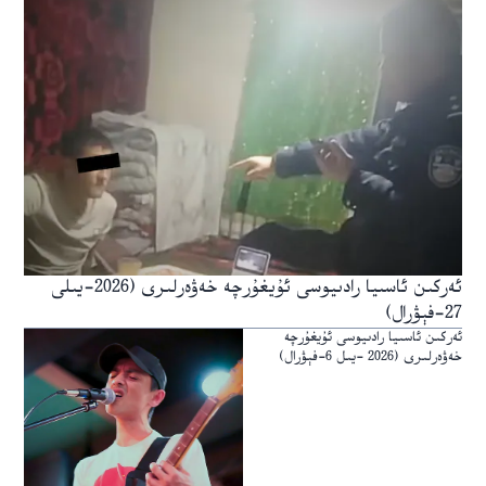
ئەركىن ئاسىيا رادىيوسى ئۇيغۇرچە خەۋەرلىرى (2026-يىلى
27-فېۋرال)
ئەركىن ئاسىيا رادىيوسى ئۇيغۇرچە
خەۋەرلىرى (2026 -يىل 6-فېۋرال)