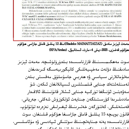
مەمەت ئېزىز سادىق (Shadeke MAIMAITIAIZAZ)نىڭ 12 يىللىق قاماق جازاسى ھۆكۈم
ھۆكۈم قەغىزى. 2025-يىلى 4-مارت، ئىستانبۇل.
(RFA/Arslan)
سوت مەھكىمىسىنىڭ قارارنامىسىدە بىلدۈرۈلۈشىچە، مەمەت ئېزىز
سادىقنىڭ دۆلەت مەخپىيەتلىكى كاتېگورىيەسىگە كىرىدىغان
مەلۇماتلارنى سىياسىي ۋە ھەربىي جاسۇسلۇق مەقسىتى بىلەن
تەمىنلەشتەك جىنايى قىلمىشلىرى ئىسپاتلانغان ئىكەن. شۇ
سەۋەبتىن ئۇنىڭغا تۈركىيە جىنايى ئىشلار قانۇنىنىڭ ئالاقىدار
ماددىلىرىدا كۆرسىتىلگەن جىنايەت ئۆتكۈزۈش شەكلى، جەريانى،
قەستەنلىكى، كەلتۈرگەن خەتىرىنىڭ ئېغىرلىقى نەزەردە تۇتۇلۇپ،
قانۇن بويىچە 15 يىللىق قاماق جازاسىغا ھۆكۈم قىلىنغان. سوت
قارارنامىسىدە يەنە جىنايەتچىنىڭ سوتتىكى ئىپادىسى ۋە مۇئامىلىسى،