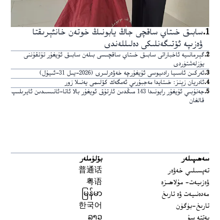
1
.
سابىق خىتاي ساقچى جاڭ يابونىڭ خوتەن خانئېرىقتا
ۋەزىپە ئۆتىگەنلىكى دەلىللەندى
2
.
گېرمانىيە ئاخباراتى سابىق خىتاي ساقچىسى بىلەن سابىق ئۇيغۇر تۇتقۇننى
يۈزلەشتۈردى
3
.
ئەركىن ئاسىيا رادىيوسى ئۇيغۇرچە خەۋەرلىرى (2026-يىل 31-ئىيۇل)
4
.
ئادريان زېنز: خىتايدا مەجبۇرىي ئەمگەك كۆلىمى يەنىلا زور
5
.
جەنۇبىي ئۇيغۇر رايونىدا 143 مىڭدىن ئارتۇق ئويغۇر بالا ئاتا-ئانىسىدىن ئايرىلىپ
قالغان
سەھىپىلەر
بۆلۈملەر
تەپسىلىي خەۋەر
普通话
ۋەزىيەت- مۇلاھىزە
粤语
مەدەنىيەت ۋە تارىخ
မြန်မာ
تارىخ-بۈگۈن
한국어
يەتتە سۇ
ລາວ