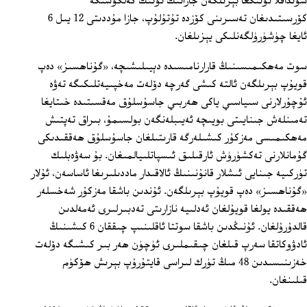
شۇنداقلا ئۇنىڭغا بېرىلگەن جازانىڭ ئۇنىڭ كەلگۈسىگە
كۆرسىتىدىغان تەسىرىنى كۆزدە تۇتۇلۇپ، جازا مۇددىتى 12 يىل 6
ئايغا چۈشۈرۈلگەنلىكى يېزىلغان.
سوت مەھكىمىسىنىڭ قارارنامىسىدە دېيىلىشىچە، «گۇناھسىز» دەپ
قويۇپ بېرىلگەن ئالتە كىشى گەرچە دۆلەت مەخپىيەتلىكىگە تەۋە
ئۇچۇرلارنى سىياسىي ياكى ھەربىي جاسۇسلۇق مەقسىتىدە خىتايغا
تەمىنلەش جىنايىتى بويىچە ئەيىبلەنگەن بولسىمۇ، بىراق تەپتىش
مەھكىمىسى مەزكۇر كىشىلەرگە قارىتىلغان جاسۇسلۇق ھەققىدىكى
گۇمانلارنى تەكشۈرۈش ئارقىلىق ئىسپاتلىيالمىغان. بۇ سەۋەبلىك
تۈركىيە جىنايى ئىشلار قانۇنىنىڭ ئالاقىدار ماددىلىرىغا ئاساسەن، ئۇلار
«گۇناھسىز» دەپ قويۇپ بېرىلگەن. ئۇندىن باشقا مەزكۇر شەخسلەر
ھەققىدە يولغا قويۇلغان ئەدلىيە نازارىتى تەدبىرلىرى ئەمەلدىن
قالدۇرۇلغان. ئۇنىڭدىن باشقا سوتتا ئاقلىنىپ چىققان 6 كىشىنىڭ
ئادۋوكاتقا سەرپ قىلغان چىقىملىرى ئۈچۈن ھەر بىر كىشىگە دۆلەت
خەزىنىسىدىن 48 مىڭ تۈرك لىراسى قايتۇرۇپ بېرىش ھۆكۈم
قىلىنغان.