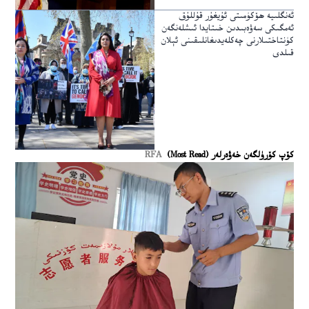
ئەنگلىيە ھۆكۈمىتى ئۇيغۇر قۇللۇق
ئەمگىكى سەۋەبىدىن خىتايدا ئىشلەنگەن
كۈنتاختىلارنى چەكلەيدىغانلىقىنى ئېلان
قىلدى
كۆپ كۆرۈلگەن خەۋەرلەر (Most Read)
RFA