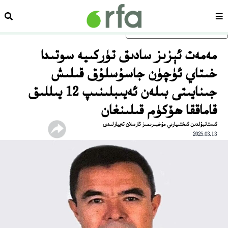
سەھىپە
ئىزد
ئاساسلىق مەزمۇنغا ئاتلاڭ
مەمەت ئېزىز سادىق تۈركىيە سوتىدا
خىتاي ئۈچۈن جاسۇسلۇق قىلىش
جىنايىتى بىلەن ئەيىبلىنىپ 12 يىللىق
قاماققا ھۆكۈم قىلىنغان
ئىستانبۇلدىن ئىختىيارىي مۇخبىرىمىز ئارسلان تەييارلىدى
2025.03.13