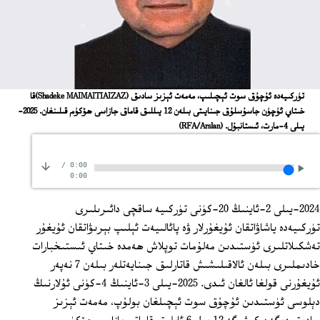
تۈركىيەدە ئۇچۇق سوت ئېچىلىپ، مەمەت ئېزىز سادىق (Shadeke MAIMAITIAIZAZ)قا
خىتاي ئۈچۈن جاسۇسلۇق جىنايىتى بىلەن 12 يىللىق قاماق جازاسى ھۆكۈم قىلىنغان. 2025-
يىلى 4-مارت، ئىستانبۇل.
(RFA/Arslan)
/
0:00
0:00
2024-يىلى 2-ئاينىڭ 20-كۈنى تۈركىيە ساقچى دائىرىلىرى
تۈركىيەدە ياشاۋاتقان ئۇيغۇرلار ۋە پائالىيەت ئېلىپ بېرىۋاتقان ئۇيغۇر
تەشكىلاتلىرى ئۈستىدىن مەلۇمات توپلاش ھەمدە خىتاي ئىستىخبارات
خادىملىرى بىلەن ئالاقىلىشىش قاتارلىق جىنايەتلەر بىلەن 7 نەپەر
ئۇيغۇرنى قولغا ئالغان ئىدى. 2025-يىلى 3-ئاينىڭ 4-كۈنى ئۇلارنىڭ
دېلوسى ئۈستىدىن ئۇچۇق سوت ئېچىلغان بولۇپ، مەمەت ئېزىز