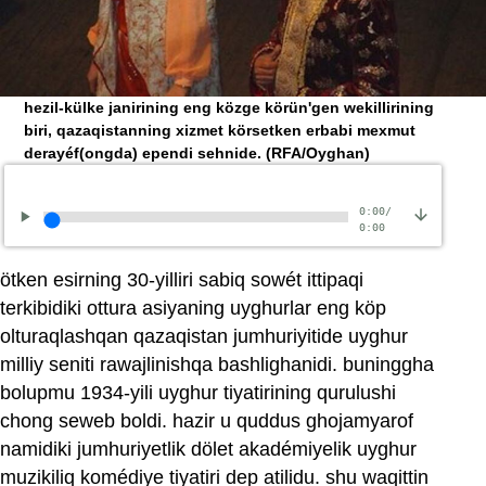
hezil-külke janirining eng közge körün'gen wekillirining
biri, qazaqistanning xizmet körsetken erbabi mexmut
derayéf(ongda) ependi sehnide.
(RFA/Oyghan)
0:00
/
0:00
ötken esirning 30-yilliri sabiq sowét ittipaqi
terkibidiki ottura asiyaning uyghurlar eng köp
olturaqlashqan qazaqistan jumhuriyitide uyghur
milliy seniti rawajlinishqa bashlighanidi. buninggha
bolupmu 1934-yili uyghur tiyatirining qurulushi
chong seweb boldi. hazir u quddus ghojamyarof
namidiki jumhuriyetlik dölet akadémiyelik uyghur
muzikiliq komédiye tiyatiri dep atilidu. shu waqittin