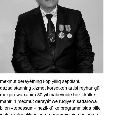
mexmut derayéfning köp yilliq sepdishi,
qazaqistanning xizmet körsetken artisi reyhan'gül
mexpirowa xanim 30 yil mabeynide hezil-külke
mahirliri mexmut derayéf we ruqiyem sattarowa
bilen «tebessum» hezil-külke programmisida bille
ishlep kelgenlikini, bu programmisining bolupmu