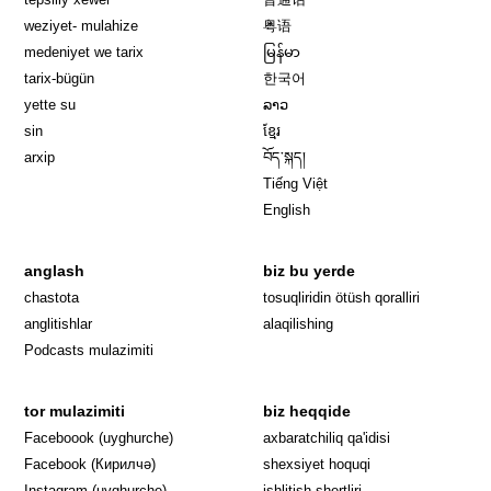
weziyet- mulahize
粤语
medeniyet we tarix
မြန်မာ
tarix-bügün
한국어
yette su
ລາວ
sin
ខ្មែរ
arxip
བོད་སྐད།
Tiếng Việt
English
anglash
biz bu yerde
Opens in 
chastota
tosuqliridin ötüsh qoralliri
anglitishlar
alaqilishing
Podcasts mulazimiti
tor mulazimiti
biz heqqide
Opens in new window
Faceboook (uyghurche)
axbaratchiliq qa'idisi
Opens in new window
Facebook (Кирилчә)
shexsiyet hoquqi
Opens in new window
Instagram (uyghurche)
ishlitish shertliri