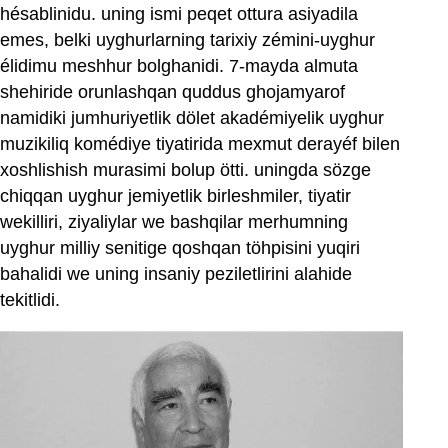
hésablinidu. uning ismi peqet ottura asiyadila
emes, belki uyghurlarning tarixiy zémini-uyghur
élidimu meshhur bolghanidi. 7-mayda almuta
shehiride orunlashqan quddus ghojamyarof
namidiki jumhuriyetlik dölet akadémiyelik uyghur
muzikiliq komédiye tiyatirida mexmut derayéf bilen
xoshlishish murasimi bolup ötti. uningda sözge
chiqqan uyghur jemiyetlik birleshmiler, tiyatir
wekilliri, ziyaliylar we bashqilar merhumning
uyghur milliy senitige qoshqan töhpisini yuqiri
bahalidi we uning insaniy peziletlirini alahide
tekitlidi.