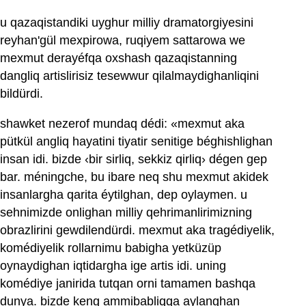
u qazaqistandiki uyghur milliy dramatorgiyesini
reyhan'gül mexpirowa, ruqiyem sattarowa we
mexmut derayéfqa oxshash qazaqistanning
dangliq artislirisiz tesewwur qilalmaydighanliqini
bildürdi.
shawket nezerof mundaq dédi: «mexmut aka
pütkül angliq hayatini tiyatir senitige béghishlighan
insan idi. bizde ‹bir sirliq, sekkiz qirliq› dégen gep
bar. méningche, bu ibare neq shu mexmut akidek
insanlargha qarita éytilghan, dep oylaymen. u
sehnimizde onlighan milliy qehrimanlirimizning
obrazlirini gewdilendürdi. mexmut aka tragédiyelik,
komédiyelik rollarnimu babigha yetküzüp
oynaydighan iqtidargha ige artis idi. uning
komédiye janirida tutqan orni tamamen bashqa
dunya. bizde keng ammibabliqqa aylanghan