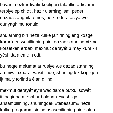
buyan mezkur tiyatir köpligen talantliq artislarni
terbiyelep chiqti. hazir ularning ismi peqet
qazaqistanghila emes, belki ottura asiya we
dunyaghimu tonuldi.
shularning biri hezil-külke janirining eng közge
körün'gen wekillirining biri, qazaqistanning xizmet
körsetken erbabi mexmut derayéf 6-may küni 74
yéshida alemdin ötti.
bu heqte melumatlar rusiye we qazaqistanning
ammiwi axbarat wasitiliride, shuningdek köpligen
ijtima'iy torlirida élan qilindi.
mexmut derayéf eyni waqitlarda pütkül sowét
ittipaqigha meshhur bolghan «yashliq»
ansambilining, shuningdek «tebessum» hezil-
külke programmisining asaschilirining biri bolup