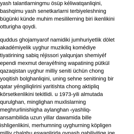
yash talantlarningmu ösüp kéliwatqanliqini,
bashqimu yash senetkarlarni terbiyeleshning
bügünki künde muhim mesililerning biri ikenlikini
otturigha qoydi.
quddus ghojamyarof namidiki jumhuriyetlik dölet
akadémiyelik uyghur muzikiliq komédiye
tiyatirining sabiq réjissori yalqunjan shemiyéf
ependi mexmut derayéfning wapatining pütkül
qazaqistan uyghur milliy seniti üchün chong
yoqitish bolghanliqini, uning sehne senitining bir
qatar yéngiliqlirini yaritishta chong aktipliq
körsetkenlikini tekitlidi. u 1973-yili almutada
qurulghan, minglighan muxlislarning
meghrurlinishigha aylanghan ‹yashliq›
ansambilida uzun yillar dawamida bille
ishligenlikini, merhumning uyghurning köpligen
milliy chalghu eswaplirida oynash qabiliyitige ige