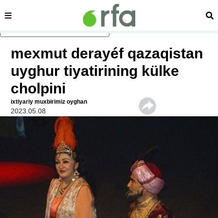
sehipe
izd
asasliq mezmungha atlang
mexmut derayéf qazaqistan
uyghur tiyatirining külke
cholpini
ixtiyariy muxbirimiz oyghan
2023.05.08