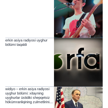
erkin asiya radiyosi uyghur
bölümi taqaldi
widiyo – erkin asiya radiyosi
uyghur bölümi: xitayning
uyghurlar üstidiki shepqetsiz
hökümranliqining zulmetlirini
yérip ötküchi nur