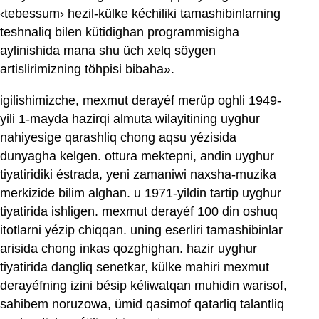
‹tebessum› hezil-külke kéchiliki tamashibinlarning
teshnaliq bilen kütidighan programmisigha
aylinishida mana shu üch xelq söygen
artislirimizning töhpisi bibaha».
igilishimizche, mexmut derayéf merüp oghli 1949-
yili 1-mayda hazirqi almuta wilayitining uyghur
nahiyesige qarashliq chong aqsu yézisida
dunyagha kelgen. ottura mektepni, andin uyghur
tiyatiridiki éstrada, yeni zamaniwi naxsha-muzika
merkizide bilim alghan. u 1971-yildin tartip uyghur
tiyatirida ishligen. mexmut derayéf 100 din oshuq
itotlarni yézip chiqqan. uning eserliri tamashibinlar
arisida chong inkas qozghighan. hazir uyghur
tiyatirida dangliq senetkar, külke mahiri mexmut
derayéfning izini bésip kéliwatqan muhidin warisof,
sahibem noruzowa, ümid qasimof qatarliq talantliq