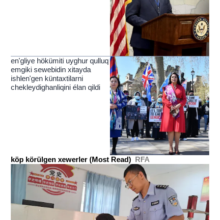
en'gliye hökümiti uyghur qulluq
emgiki sewebidin xitayda
ishlen'gen küntaxtilarni
chekleydighanliqini élan qildi
köp körülgen xewerler (Most Read)
RFA