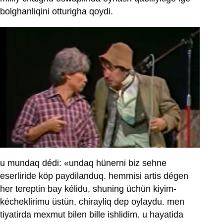
bolghanliqini otturigha qoydi.
u mundaq dédi: «undaq hünerni biz sehne
eserliride köp paydilanduq. hemmisi artis dégen
her tereptin bay kélidu, shuning üchün kiyim-
kécheklirimu üstün, chirayliq dep oylaydu. men
tiyatirda mexmut bilen bille ishlidim. u hayatida