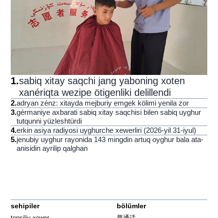
1
.
sabiq xitay saqchi jang yaboning xoten
xanériqta wezipe ötigenliki delillendi
2
.
adryan zénz: xitayda mejburiy emgek kölimi yenila zor
3
.
gérmaniye axbarati sabiq xitay saqchisi bilen sabiq uyghur
tutqunni yüzleshtürdi
4
.
erkin asiya radiyosi uyghurche xewerliri (2026-yil 31-iyul)
5
.
jenubiy uyghur rayonida 143 mingdin artuq oyghur bala ata-
anisidin ayrilip qalghan
sehipiler
bölümler
tepsiliy xewer
普通话