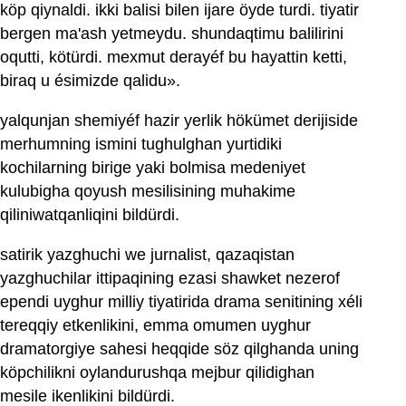
köp qiynaldi. ikki balisi bilen ijare öyde turdi. tiyatir
bergen ma'ash yetmeydu. shundaqtimu balilirini
oqutti, kötürdi. mexmut derayéf bu hayattin ketti,
biraq u ésimizde qalidu».
yalqunjan shemiyéf hazir yerlik hökümet derijiside
merhumning ismini tughulghan yurtidiki
kochilarning birige yaki bolmisa medeniyet
kulubigha qoyush mesilisining muhakime
qiliniwatqanliqini bildürdi.
satirik yazghuchi we jurnalist, qazaqistan
yazghuchilar ittipaqining ezasi shawket nezerof
ependi uyghur milliy tiyatirida drama senitining xéli
tereqqiy etkenlikini, emma omumen uyghur
dramatorgiye sahesi heqqide söz qilghanda uning
köpchilikni oylandurushqa mejbur qilidighan
mesile ikenlikini bildürdi.