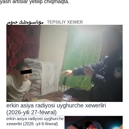
yash artislar yétilip chiqmaqta.
TEPSILIY XEWER
ﻣﯘﻧﺎﺳﯩﯟﻩﺗﻠﯩﻚ ﺧﻪﯞﻩﺭ
erkin asiya radiyosi uyghurche xewerliri
(2026-yili 27-féwral)
erkin asiya radiyosi uyghurche
xewerliri (2026 -yil 6-féwral)