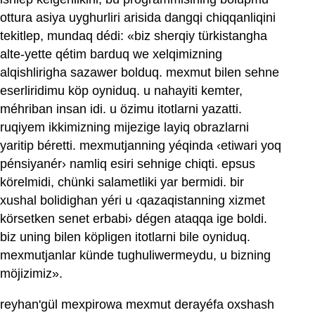
ottura asiya uyghurliri arisida dangqi chiqqanliqini
tekitlep, mundaq dédi: «biz sherqiy türkistangha
alte-yette qétim barduq we xelqimizning
alqishlirigha sazawer bolduq. mexmut bilen sehne
eserliridimu köp oyniduq. u nahayiti kemter,
méhriban insan idi. u özimu itotlarni yazatti.
ruqiyem ikkimizning mijezige layiq obrazlarni
yaritip béretti. mexmutjanning yéqinda ‹etiwari yoq
pénsiyanér› namliq esiri sehnige chiqti. epsus
körelmidi, chünki salametliki yar bermidi. bir
xushal bolidighan yéri u ‹qazaqistanning xizmet
körsetken senet erbabi› dégen ataqqa ige boldi.
biz uning bilen köpligen itotlarni bile oyniduq.
mexmutjanlar künde tughuliwermeydu, u bizning
möjizimiz».
reyhan'gül mexpirowa mexmut derayéfa oxshash