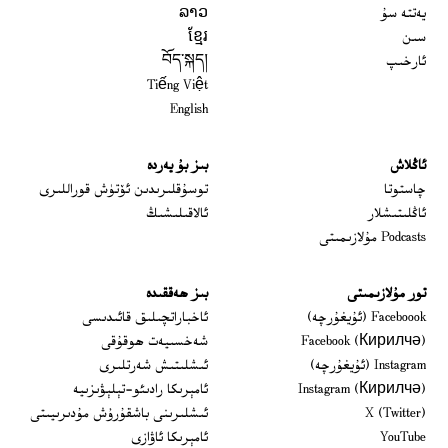
يەتتە سۇ
ລາວ
سىن
ខ្មែរ
ئارخىپ
བོད་སྐད།
Tiếng Việt
English
ئاڭلاش
بىز بۇ يەردە
 window
چاستوتا
توسۇقلىرىدىن ئۆتۈش قوراللىرى
ئاڭلىتىشلار
ئالاقىلىشىڭ
Podcasts مۇلازىمىتى
تور مۇلازىمىتى
بىز ھەققىدە
Opens in new window
Faceboook (ئۇيغۇرچە)
ئاخباراتچىلىق قائىدىسى
Opens in new window
Facebook (Кирилчә)
شەخسىيەت ھوقۇقى
Opens in new window
Instagram (ئۇيغۇرچە)
ئىشلىتىش شەرتلىرى
Opens in new window
Instagram (Кирилчә)
ئامېرىكا رادىئو-تېلېۋىزىيە
window
Opens in new window
X (Twitter)
ئىشلىرىنى باشقۇرۇش مۇدىرىيىتى
Opens in new window
Opens in new window
YouTube
ئامېرىكا ئاۋازى