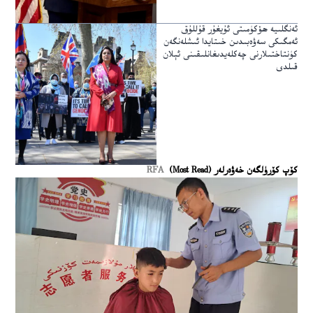
ئەنگلىيە ھۆكۈمىتى ئۇيغۇر قۇللۇق
ئەمگىكى سەۋەبىدىن خىتايدا ئىشلەنگەن
كۈنتاختىلارنى چەكلەيدىغانلىقىنى ئېلان
قىلدى
كۆپ كۆرۈلگەن خەۋەرلەر (Most Read)
RFA