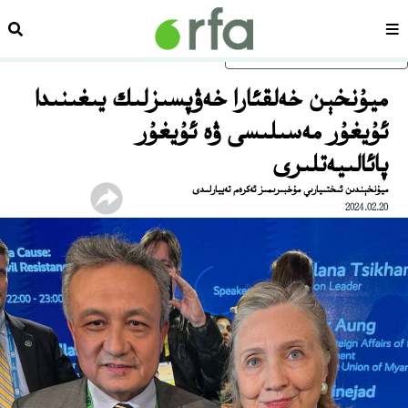
سەھىپە
ئىزد
ئاساسلىق مەزمۇنغا ئاتلاڭ
ميۇنخېن خەلقئارا خەۋپسىزلىك يىغىنىدا
ئۇيغۇر مەسىلىسى ۋە ئۇيغۇر
پائالىيەتلىرى
ميۇنخېندىن ئىختىيارىي مۇخبىرىمىز ئەكرەم تەييارلىدى
2024.02.20