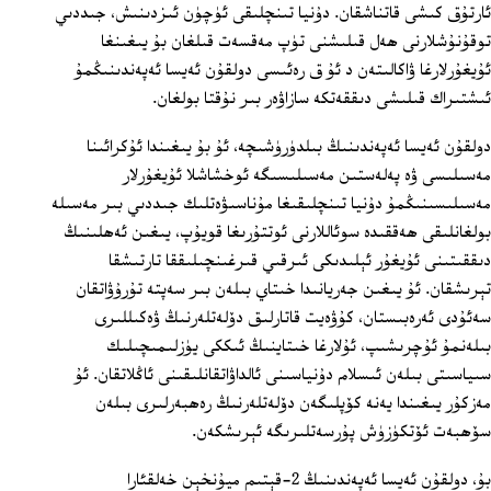
ئارتۇق كىشى قاتناشقان. دۇنيا تىنچلىقى ئۈچۈن ئىزدىنىش، جىددىي
توقۇنۇشلارنى ھەل قىلىشنى تۈپ مەقسەت قىلغان بۇ يىغىنغا
ئۇيغۇرلارغا ۋاكالىتەن د ئۇ ق رەئىسى دولقۇن ئەيسا ئەپەندىنىڭمۇ
ئىشتىراك قىلىشى دىققەتكە سازاۋەر بىر نۇقتا بولغان.
دولقۇن ئەيسا ئەپەندىنىڭ بىلدۈرۈشىچە، ئۇ بۇ يىغىندا ئۇكرائىنا
مەسىلىسى ۋە پەلەستىن مەسىلىسىگە ئوخشاشلا ئۇيغۇرلار
مەسىلىسىنىڭمۇ دۇنيا تىنچلىقىغا مۇناسىۋەتلىك جىددىي بىر مەسىلە
بولغانلىقى ھەققىدە سوئاللارنى ئوتتۇرىغا قويۇپ، يىغىن ئەھلىنىڭ
دىققىتىنى ئۇيغۇر ئېلىدىكى ئىرقىي قىرغىنچىلىققا تارتىشقا
تېرىشقان. ئۇ يىغىن جەريانىدا خىتاي بىلەن بىر سەپتە تۇرۇۋاتقان
سەئۇدى ئەرەبىستان، كۇۋەيت قاتارلىق دۆلەتلەرنىڭ ۋەكىللىرى
بىلەنمۇ ئۇچرىشىپ، ئۇلارغا خىتاينىڭ ئىككى يۈزلىمىچىلىك
سىياسىتى بىلەن ئىسلام دۇنياسىنى ئالداۋاتقانلىقىنى ئاڭلاتقان. ئۇ
مەزكۇر يىغىندا يەنە كۆپلىگەن دۆلەتلەرنىڭ رەھبەرلىرى بىلەن
سۆھبەت ئۆتكۈزۈش پۇرسەتلىرىگە ئېرىشكەن.
بۇ، دولقۇن ئەيسا ئەپەندىنىڭ 2-قېتىم ميۇنخېن خەلقئارا