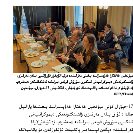
ميۇنخېن خەلقئارا خەۋپسىزلىك يىغىنى مەزگىلىدە دۇنيا ئۇيغۇر قۇرۇلتىيى بىلەن مەركىزى
ۋاشىنگتوندىكى دېموكراتىيەنى ئىلگىرى سۈرۈش فوندى بىرلىكتە تەشكىللىگەن «مەشرەپ
ۋە ئۇيغۇرلارغا ئەركىنلىك» پائالىيىتىنىڭ كۆرۈنۈشى. 2024-يىلى 17-فېۋرال. ميۇنخېن
(RFA/Ekrem)
17-فېۋرال كۈنى ميۇنخېن خەلقئارا خەۋپسىزلىك يىغىنىغا پاراللېل
ھالدا د ئۇ ق بىلەن مەركىزى ۋاشىنگتوندىكى دېموكراتىيەنى
ئىلگىرى سۈرۈش فوندى بىرلىكتە «مەشرەپ ۋە ئۇيغۇرلارغا
ئەركىنلىك» دېگەن تېمىدا بىر پائالىيەت ئۆتكۈزگەن. بۇ پائالىيەتكە