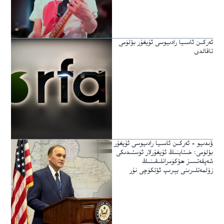
ئەركىن ئاسىيا رادىيوسى ئۇيغۇر بۆلۈمى
تاقالدى
ۋىدىيو – ئەركىن ئاسىيا رادىيوسى ئۇيغۇر
بۆلۈمى: خىتاينىڭ ئۇيغۇرلار ئۈستىدىكى
شەپقەتسىز ھۆكۈمرانلىقىنىڭ
زۇلمەتلىرىنى يېرىپ ئۆتكۈچى نۇر