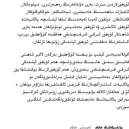
ئۇيغۇرلاردىن سىرت، بەزى دۆلەتلەرنىڭ رەھبەرلىرى، دىپلوماتلار،
ئاخبارات ساھەسىنىڭ خادىملىرى، تىبەتلىكلەر، خوڭكوڭلۇقلار
قاتناشقان. دولقۇن ئەيسا ئەپەندىنىڭ تىلغا ئېلىشىچە، پائالىيەتتە
ئۇيغۇر تائاملىرى ۋە ئۇيغۇر مەدەنىيىتى تونۇتۇلغان ھەمدە بەزى
شاھىتلار ئۇيغۇر ئىرقىي قىرغىنچىلىقى ھەققىدە گۇۋاھلىق بېرىپ،
كىشىلەرنىڭ دىققىتىنى ئۇيغۇر ئېلىدىكى زۇلۇمغا تارتقان.
گوللاندىيەدىن كېلىپ بۇ يىغىندا گۇۋاھلىق بەرگەن لاگېر شاھىتى
قەلبىنۇر سىدىق خانىمنىڭ بىلدۈرۈشىچە، ھەم ئۇيغۇر ئېلىدىكى
ئىرقىي قىرغىنچىلىقنى بىلدۈرۈش، ھەم ئۇيغۇرلارنىڭ يوقىلىشقا يۈز
تۇتۇۋاتقان مەدەنىيىتىنى نامايان قىلىش بىرلەشتۈرۈلگەن بۇ
پائالىيەت، ئىشتىراكچىلارنىڭ قىزغىن ئالقىشلىرىغا سازاۋەر بولغان. د
ئۇ ق خەلقئارا ئالاقە بۆلۈمىنىڭ دىرېكتورى زۇمرەتئاي ئەركىنمۇ
مەزكۇر پائالىيەتنىڭ نەتىجىلىك ئۆتكۈزۈلگەنلىكىنى ئىلگىرى
سۈردى.
ﻣﯘﻧﺎﺳﯩﯟﻩﺗﻠﯩﻚ ﺧﻪﯞﻩﺭ
تەپسىلىي خەۋەر