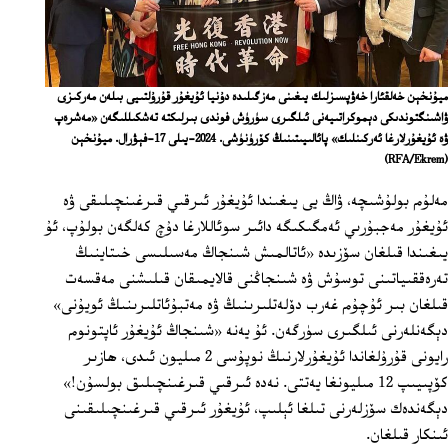
ميۇنخېن خەلقئارا خەۋپسىزلىك يىغىنى مەزگىلىدە دۇنيا ئۇيغۇر قۇرۇلتىيى بىلەن مەركىزى
ۋاشىنگتوندىكى دېموكراتىيەنى ئىلگىرى سۈرۈش فوندى بىرلىكتە تەشكىللىگەن «مەشرەپ
ۋە ئۇيغۇرلارغا ئەركىنلىك» پائالىيىتىنىڭ كۆرۈنۈشى. 2024-يىلى 17-فېۋرال. ميۇنخېن
(RFA/Ekrem)
مەلۇم بولۇشىچە، ۋاڭ يى يىغىندا ئۇيغۇر ئىرقىي قىرغىنچىلىقى ۋە
ئۇيغۇر مەجبۇرىي ئەمگىكىگە دائىر سوئاللارغا دۇچ كەلگەن بولۇپ، ئۇ
يىغىندا قىلغان سۆزىدە «ئاتالمىش شىنجاڭ مەسىلىسى خىتاينىڭ
تەرەققىياتىنى توسۇش ۋە شىنجاڭنى قالايمىقان قىلىشنى مەقسەت
قىلغان بىر ئۇچۇم غەرب دۆلەتلىرىنىڭ ۋە مەتبۇئاتلىرىنىڭ ئويۇنى»
دېگەنلەرنى ئىلگىرى سۈرگەن. ئۇ يەنە «شىنجاڭ ئۇيغۇر ئاپتونوم
رايونى قۇرۇلغاندا ئۇيغۇرلارنىڭ نوپۇسى 2 مىليون ئىدى، ھازىر
كۆپىيىپ 12 مىليونغا يەتتى. نەدە ئىرقىي قىرغىنچىلىق بولسۇن!»
دېگەندەك سۆزلەرنى تىلغا ئېلىپ، ئۇيغۇر ئىرقىي قىرغىنچىلىقىنى
ئىنكار قىلغان.