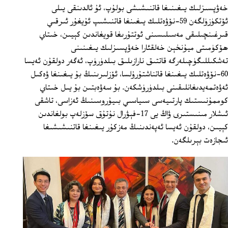
خەۋپسىزلىك يىغىنىغا قاتنىشىشى بولۇپ، ئۇ ئالدىنقى يىلى
ئۆتكۈزۈلگەن 59-نۆۋەتلىك يىغىنغا قاتنىشىپ ئۇيغۇر ئىرقىي
قىرغىنچىلىقى مەسىلىسىنى ئوتتۇرىغا قويغاندىن كېيىن، خىتاي
ھۆكۈمىتى ميۇنخېن خەلقئارا خەۋپسىزلىك يىغىنىنى
تەشكىللىگۈچىلەرگە قاتتىق نارازىلىق بىلدۈرۈپ، ئەگەر دولقۇن ئەيسا
60-نۆۋەتلىك يىغىنغا قاتناشتۇرۇلسا، ئۆزلىرىنىڭ بۇ يىغىنغا ۋەكىل
ئەۋەتمەيدىغانلىقىنى بىلدۈرۈشكەن. بۇ سەۋەبتىن بۇ يىل خىتاي
كوممۇنىستىك پارتىيەسى سىياسىي بىيۇروسىنىڭ ئەزاسى، تاشقى
ئىشلار مىنىستىرى ۋاڭ يى 17-فېۋرال نۇتۇق سۆزلەپ بولغاندىن
كېيىن، دولقۇن ئەيسا ئەپەندىنىڭ مەزكۇر يىغىنغا قاتنىشىشىغا
ئىجازەت بېرىلگەن.