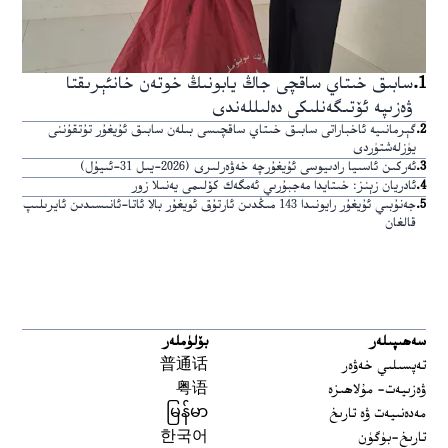
1
.
سابىق خىتاي ساقچى جاڭ يابونىڭ خوتەن خانئېرىقتا
ۋەزىپە ئۆتىگەنلىكى دەلىللەندى
2
.
گېرمانىيە ئاخباراتى سابىق خىتاي ساقچىسى بىلەن سابىق ئۇيغۇر تۇتقۇننى
يۈزلەشتۈردى
3
.
ئەركىن ئاسىيا رادىيوسى ئۇيغۇرچە خەۋەرلىرى (2026-يىل 31-ئىيۇل)
4
.
ئادريان زېنز: خىتايدا مەجبۇرىي ئەمگەك كۆلىمى يەنىلا زور
5
.
جەنۇبىي ئۇيغۇر رايونىدا 143 مىڭدىن ئارتۇق ئويغۇر بالا ئاتا-ئانىسىدىن ئايرىلىپ
قالغان
سەھىپىلەر
بۆلۈملەر
تەپسىلىي خەۋەر
普通话
ۋەزىيەت- مۇلاھىزە
粤语
مەدەنىيەت ۋە تارىخ
မြန်မာ
تارىخ-بۈگۈن
한국어