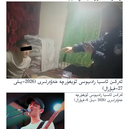
ئەركىن ئاسىيا رادىيوسى ئۇيغۇرچە خەۋەرلىرى (2026-يىلى
27-فېۋرال)
ئەركىن ئاسىيا رادىيوسى ئۇيغۇرچە
خەۋەرلىرى (2026 -يىل 6-فېۋرال)