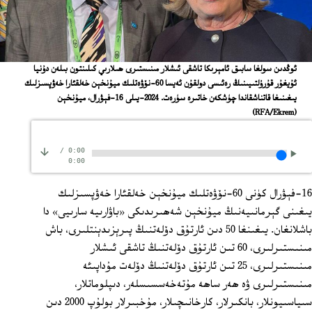
ئوڭدىن سولغا سابىق ئامېرىكا تاشقى ئىشلار مىنىستىرى ھىلارىي كىلىنتون بىلەن دۇنيا
ئۇيغۇر قۇرۇلتىيىنىڭ رەئىسى دولقۇن ئەيسا 60-نۆۋەتلىك ميۇنخېن خەلقئارا خەۋپسىزلىك
يىغىنىغا قاتناشقاندا چۈشكەن خاتىرە سۈرەت. 2024-يىلى 16-فېۋرال، ميۇنخېن
(RFA/Ekrem)
/
0:00
0:00
16-فېۋرال كۈنى 60-نۆۋەتلىك ميۇنخېن خەلقئارا خەۋپسىزلىك
يىغىنى گېرمانىيەنىڭ ميۇنخېن شەھىرىدىكى «باۋارىيە سارىيى» دا
باشلانغان. يىغىنغا 50 دىن ئارتۇق دۆلەتنىڭ پىرېزىدېنتلىرى، باش
مىنىستىرلىرى، 60 تىن ئارتۇق دۆلەتنىڭ تاشقى ئىشلار
مىنىستىرلىرى، 25 تىن ئارتۇق دۆلەتنىڭ دۆلەت مۇداپىئە
مىنىستىرلىرى ۋە ھەر ساھە مۇتەخەسسىسلەر، دىپلوماتلار،
سىياسىيونلار، بانكىرلار، كارخانىچىلار، مۇخبىرلار بولۇپ 2000 دىن