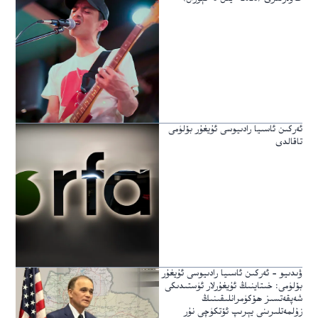
ئەركىن ئاسىيا رادىيوسى ئۇيغۇر بۆلۈمى
تاقالدى
ۋىدىيو – ئەركىن ئاسىيا رادىيوسى ئۇيغۇر
بۆلۈمى: خىتاينىڭ ئۇيغۇرلار ئۈستىدىكى
شەپقەتسىز ھۆكۈمرانلىقىنىڭ
زۇلمەتلىرىنى يېرىپ ئۆتكۈچى نۇر