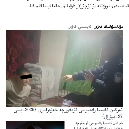
قىلغانىدى. نۆۋەتتە بۇ ئۇچۇرلار داۋاملىق ھالدا ئېنىقلانماقتا.
ﻣﯘﻧﺎﺳﯩﯟﻩﺗﻠﯩﻚ ﺧﻪﯞﻩﺭ
تەپسىلىي خەۋەر
ئەركىن ئاسىيا رادىيوسى ئۇيغۇرچە خەۋەرلىرى (2026-يىلى
27-فېۋرال)
ئەركىن ئاسىيا رادىيوسى ئۇيغۇرچە
خەۋەرلىرى (2026 -يىل 6-فېۋرال)