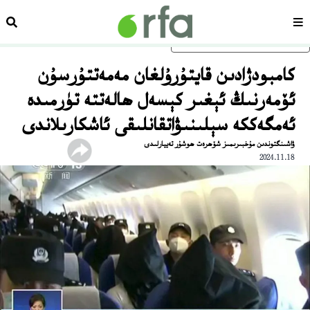
سەھىپە
ئىزد
ئاساسلىق مەزمۇنغا ئاتلاڭ
كامبودژادىن قايتۇرۇلغان مەمەتتۇرسۇن
ئۆمەرنىڭ ئېغىر كېسەل ھالەتتە تۈرمىدە
ئەمگەككە سېلىنىۋاتقانلىقى ئاشكارىلاندى
ۋاشىنگتوندىن مۇخبىرىمىز شۆھرەت ھوشۇر تەييارلىدى
2024.11.18