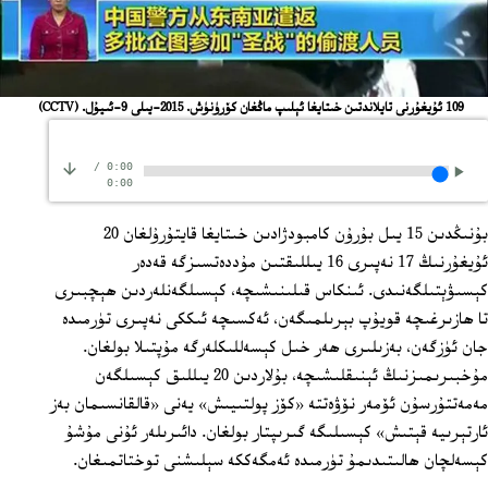
109 ئۇيغۇرنى تايلاندتىن خىتايغا ئېلىپ ماڭغان كۆرۈنۈش. 2015-يىلى 9-ئىيۇل.
(CCTV)
/
0:00
0:00
بۇنىڭدىن 15 يىل بۇرۇن كامبودژادىن خىتايغا قايتۇرۇلغان 20
ئۇيغۇرنىڭ 17 نەپىرى 16 يىللىقتىن مۇددەتسىزگە قەدەر
كېسىۋېتىلگەنىدى. ئىنكاس قىلىنىشىچە، كېسىلگەنلەردىن ھېچبىرى
تا ھازىرغىچە قويۇپ بېرىلمىگەن، ئەكسىچە ئىككى نەپىرى تۈرمىدە
جان ئۈزگەن، بەزىلىرى ھەر خىل كېسەللىكلەرگە مۇپتىلا بولغان.
مۇخبىرىمىزنىڭ ئېنىقلىشىچە، بۇلاردىن 20 يىللىق كېسىلگەن
مەمەتتۇرسۇن ئۆمەر نۆۋەتتە «كۆز پولتىيىش» يەنى «قالقانسىمان بەز
ئارتېرىيە قېتىش» كېسىلىگە گىرىپتار بولغان. دائىرىلەر ئۇنى مۇشۇ
كېسەلچان ھالىتىدىمۇ تۈرمىدە ئەمگەككە سېلىشنى توختاتمىغان.