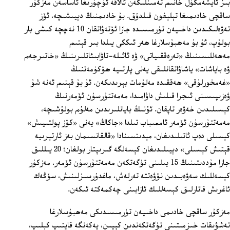
بىز ئايشەمگۈل خانىم تەمىنلىگەن ئالاقە ئۇچۇرىغا ئاساسەن مەزكۇر
ساقچى خادىمىغا تېلېفون قىلدۇق. بۇ خادىمنىڭ دېيىشىچە، ئۆز
تەۋەلىكىدىن داخىيەن تۈرمىسىدە جازا ئۆتەۋاتقان 10 نەچچە كىشى بار
بولۇپ، ئۇ بۇ مەھبۇسلارغا ھەر ئىككى يىلدا بىر قېتىم
مەھەللىسىنىڭ «تەرەققىياتى» ۋە ئائىلە-تاۋابىئاتلىرىنىڭ «خاتىرجەم
ۋە باياشات» ياشاۋاتقانلىقى يەنى پارتىيە ھۆكۈمەتنىڭ
«غەمخورلۇقى» ھەققىدە مەلۇمات بېرىدىكەن. ئۇ بۇ قېتىم ئەنە شۇ
ۋەزىپىسىنى ئىجرا قىلىش داۋامىدا، مەمەتتۇرسۇن ئۆمەرنىڭ
كېسىلىدىن خەۋەر تاپقان. ئۇنىڭ بايانلىرىدىن مەلۇم بولۇشىچە،
مەمەتتۇرسۇن ئۆمەر ئاممىباب تىلدا «جاكاڭ» يەنى «كۆز پولتىيىش»
كېسىلى دەپ ئاتىلىدىغان، مېدىتسىنادا «قالقانسىمان بەز ئارتېرىيە
قېتىش كېسىلى» دېيىلىدىغان كېسەلگە گىرىپتار بولغان؛ 20 يىللىق
جازا مۇددىتىنىڭ 15 يىلىنى تۈگەتكەن مەمەتتۇرسۇن ئۆمەر، مەزكۇر
كېسەللىك سەۋەبىدىن نۆۋەتتە تەرلەش، ماغدۇرسىزلىنىش، سۆڭەك
ئاغرىش قاتارلىق كېسەللىك ئازابىنى چەكمەكتە ئىكەن.
مەزكۇر ساقچى خادىمى داخىيەن تۈرمىسىدىكى مەھبۇسلارغا
تەشۋىقات خىزمىتىنى تۈگەتكەندىن كېيىن، يەكەنگە قايتىپ كېلىپ،