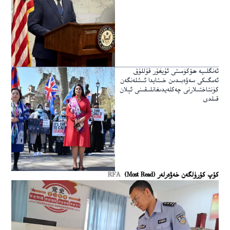
ئەنگلىيە ھۆكۈمىتى ئۇيغۇر قۇللۇق
ئەمگىكى سەۋەبىدىن خىتايدا ئىشلەنگەن
كۈنتاختىلارنى چەكلەيدىغانلىقىنى ئېلان
قىلدى
كۆپ كۆرۈلگەن خەۋەرلەر (Most Read)
RFA