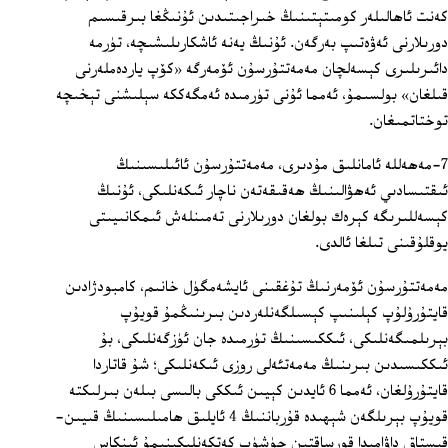
كەنت ئاھالىلەر كومىتېتىنىڭ خىراجىتىدىن ئۇنىڭغا بىرقىسىم
دورىلارنى ئەۋەتىپ بەرگەن. ئۇنىڭ يەنە ئاشكارىلىشىچە، تۈرمە
دائىرىلىرى كېسەلچان مەمەتتۇرسۇن ئۆمەرگە «كۆپ ياردەملەرنى
قىلغان» بولسىمۇ، ئەمما ئۇنى تۈرمىدە ئەمگەككە سېلىشنى تېخىچە
توختاتمىغان.
7‏-مەھەللە ئامانلىق مۇدىرى، مەمەتتۇرسۇن ئائىلىسىنىڭ
ئىقتىسادىي ئەھۋالىنىڭ ھەقىقەتەن ناچار ئىكەنلىكى، ئۇنىڭ
كېسەللىرىگە كېرەك بولغان دورىلارنى تەمىنلەش ئىمكانىيىتى
يوقلۇقىنى تىلغا ئالدى.
مەمەتتۇرسۇن ئۆمەرنىڭ تۇغقىنى ئايشەمگۈل خانىم، كامبودژادىن
قايتۇرۇلۇپ كېلىنىپ كېسىلگەنلەردىن بىرىنىڭمۇ قويۇپ
بېرىلمىگەنلىكى، ئىككىسىنىڭ تۈرمىدە جان ئۈزگەنلىكى، بۇ
ئىككىسىدىن بىرىنىڭ مەمەتئەلى روزى ئىكەنلىكى؛ شۇ قاتاردا
قايتۇرۇلغان، ئەمما 6 ئايدىن كېيىن ئىككى بالىسى بىلەن بىرلىكتە
قويۇپ بېرىلگەن شېھىدە قۇرباننىڭ 4 ئايلىق ھامىلىسىنىڭ قىيىن-
قىستاق داۋامىدا قورساقتىن چۈشۈپ كەتكەنلىكىنىمۇ ئىنكاس