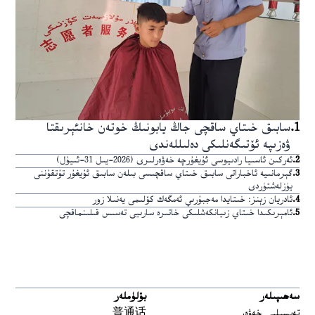
1
.
سابىق خىتاي ساقچى جاڭ يابونىڭ خوتەن خانئېرىقتا
ۋەزىپە ئۆتىگەنلىكى دەلىللەندى
2
.
ئەركىن ئاسىيا رادىيوسى ئۇيغۇرچە خەۋەرلىرى (2026-يىل 31-ئىيۇل)
3
.
گېرمانىيە ئاخباراتى سابىق خىتاي ساقچىسى بىلەن سابىق ئۇيغۇر تۇتقۇننى
يۈزلەشتۈردى
4
.
ئادريان زېنز: خىتايدا مەجبۇرىي ئەمگەك كۆلىمى يەنىلا زور
5
.
ئامېرىكىدا خىتاي زىيانكەشلىكى خاتىرە سارىيى تەسىس قىلىنماقچى
سەھىپىلەر
بۆلۈملەر
تەپسىلىي خەۋەر
普通话