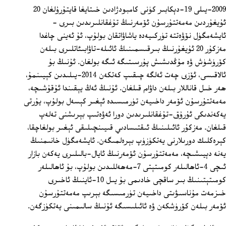
2009-يىلى 19-دېكابىر كۈنى كامبودژادىن خىتايغا قايتۇرۇلغان 20
ئۇيغۇردىن مەمەتتۇرسۇن ئۆمەرنىڭ تۇغقانلىرىدىن بىرى -
ئايشەمگۈل نۆۋەتتە تۈركىيەدە ياشاۋاتقان بولۇپ، ئۇ ئەينى چاغدا
مەزكۇر 20 ئۇيغۇرنىڭ بىرقىسمىنىڭ ئائىلە-تاۋابىئاتلىرى بىلەن
كۆرۈشۈش ۋە مۇڭدىشىش پۇرسىتىگە ئىگە بولغان. ئۇنىڭ بۇ
ئالاقىسى، ئۆزى چەت ئەلگە چىقىپ كەتكەن 2014-يىلىدىن كېيىنمۇ،
ھەر خىل قاناللار بىلەن داۋام قىلغان. ئۇنىڭ ئەڭ يېقىندا ئۇقۇشىچە،
مەمەتتۇرسۇن ئۆمەر داخىيەن تۈرمىسىدە ئېغىر كېسەل بولۇپ، يۇرتى
يەكەندىكى ئۇرۇق-تۇغقانلىرىدىن دورا ئەۋەتىپ بېرىشنى تەلەپ
قىلغان. مەزكۇر ئائىلىنىڭ ئىقتىسادىي قىيىنچىلىقى ئېغىر بولغاچقا،
كېرەكلىك دورىلارنى يەتكۈزۈپ بېرەلمىگەن. ئايشەمگۈل خانىمنىڭ
يەنە دېيىشىچە، مەمەتتۇرسۇن ئۆمەرنىڭ ئايال-بالىلىرى يەكەن بازار
ئىچى 4-ئاھالىلەر كومىتېتى 7-مەھەللىدىن بولۇپ، بۇ ئاھالىلەر
كومىتېتىنىڭ بىر ساقچى خادىمى بۇ يىل 10-ئاينىڭ ئاخىرى
خىزمەت مۇناسىۋىتى داخىيەن تۈرمىسىگە بېرىپ مەمەتتۇرسۇن
ئۆمەر بىلەن كۆرۈشكەن ۋە ئائىلىسىگە ئۇنىڭ سالىمىنى يەتكۈزگەن.