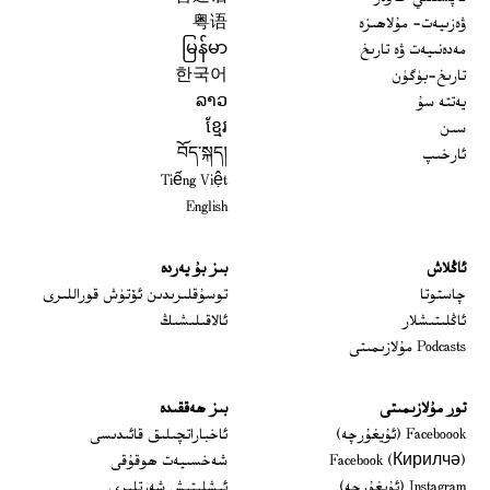
ۋەزىيەت- مۇلاھىزە
粤语
مەدەنىيەت ۋە تارىخ
မြန်မာ
تارىخ-بۈگۈن
한국어
يەتتە سۇ
ລາວ
سىن
ខ្មែរ
ئارخىپ
བོད་སྐད།
Tiếng Việt
English
ئاڭلاش
بىز بۇ يەردە
 window
چاستوتا
توسۇقلىرىدىن ئۆتۈش قوراللىرى
ئاڭلىتىشلار
ئالاقىلىشىڭ
Podcasts مۇلازىمىتى
تور مۇلازىمىتى
بىز ھەققىدە
Opens in new window
Faceboook (ئۇيغۇرچە)
ئاخباراتچىلىق قائىدىسى
Opens in new window
Facebook (Кирилчә)
شەخسىيەت ھوقۇقى
Opens in new window
Instagram (ئۇيغۇرچە)
ئىشلىتىش شەرتلىرى