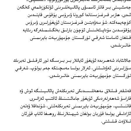
جەمئىيىتى بىر قاتار ئاممىۋى پائالىيەتلىرىنى ئۆتكۈزەلمەي كەلگەن
ئىدى. ھازىر قىرغىزىستاندا كورونا ۋىرۇسى يۇقۇمى قايتىدىن
كۈچەيمەكتە. شۇ سەۋەبتىن قىرغىزىستان ئۇيغۇرلىرى ۋىرۇس
يۇقۇمىدىن مۇداپىئەلىنىش ئۈچۈن بارلىق بەلگىلىمىلەرگە رىئايە
قىلغان ئاساستا شەرقىي تۈركىستان جۇمھۇرىيەت بايرىمىنى
خاتىرىلىدى.
جالالئاباد شەھىرىدە ئۇيغۇر ئاياللار بىر بىرسىگە تور ئارقىلىق تەبرىك
سۆزلىرىنى ئەۋەتىشتى، ئەرلار بولسا مەسچىتكە جەم بولۇپ، شەرقىي
تۈركىستان جۇمھۇرىيەت بايرىمىنى خاتىرىلىدى.
قەشقەر قىشلاق مەھەللىسىدىكى تەبرىكلەش پائالىيىتىگە ئوش ۋە
قاراسۇ شەھەرلەردىكى ئۇيغۇر جامائىتىنىڭ ئاكتىپ ئەزالىرى
قاتنىشىپ، جۇمھۇرىيەت بايرىمىنى تەبرىكلەشتى، شۇنداقلا ۋەتەن
ئازادلىقى يولىدا قۇربان بولغان شېھىتلارنىڭ روھىغا ئاتاپ قۇرئان
تىلاۋەت قىلىشتى.