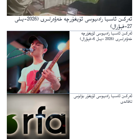
ئەركىن ئاسىيا رادىيوسى ئۇيغۇرچە خەۋەرلىرى (2026-يىلى
27-فېۋرال)
ئەركىن ئاسىيا رادىيوسى ئۇيغۇرچە
خەۋەرلىرى (2026 -يىل 6-فېۋرال)
ئەركىن ئاسىيا رادىيوسى ئۇيغۇر بۆلۈمى
تاقالدى