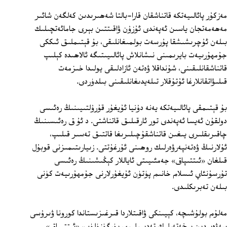
مەزكۇر پائالىيەتكە قاتناشقان قارا-بالتا شەھىرىدىن كەلگەن شائىر
مەھەمەتجان ياسىن ئەپەندى ئۇزۇن ۋاقىتتىن بېرى جامائەتچىلىك
بىلەن ئۇچرىشىشقا پۇرسەت بولمىغانلىقى، بۇ قېتىملىق ئىككى
جۇمھۇرىيەت بايرىمىنى نىشانلاش پائالىيىتىگە ئالاھىدە كېلىپ
قاتناشقانلىقىنى، شۇنداقلا ۋەتەن ئازادلىقى يولىدا خىزمەت
قىلىۋاتقانلارغا ئۇتۇقلار تىلەيدىغانلىقىنى بىلدۈردى.
بۇ قېتىمقى پائالىيەتكە يەنە دۇنيا ئۇيغۇر قۇرۇلتىيىنىڭ رەئىسى
دولقۇن ئەيسا ئەپەندى تور ئارقىلىق قاتناشتى. د ئۇ ق رەئىسىنىڭ
چاقىرىقلىرى يىغىن قاتناشقۇچىلىرىغا قاتتىق تەسىر قىلىپ،
ئۇلارنىڭ ۋەتەنپەرۋەرلىك روھىنى ئۇرغۇتتى. زىيارىتىمىزنى قوبۇل
قىلغان «ئىتتىپاق» جەمئىيىتى ئاياللار كېڭىشىنىڭ رەئىسى
تۇرسۇنئاي ئىسلام خانىم پۈتۈن ئۇيغۇرلارنى جۇمھۇرىيەت كۈنى
بىلەن تەبرىكلىدى.
مەلۇم بولۇشىچە، كېيىنكى ۋاقىتلاردا قىرغىزىستاندا كورونا ۋىرۇسى
سەۋەبىدىن بىخەتەرلىك تەدبىرلىرى يۈرگۈزۈلۈپ، «ئىتتىپاق»