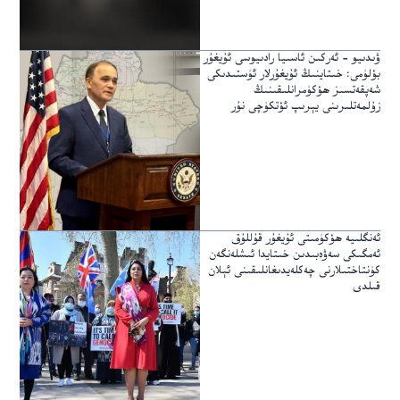
ۋىدىيو – ئەركىن ئاسىيا رادىيوسى ئۇيغۇر
بۆلۈمى: خىتاينىڭ ئۇيغۇرلار ئۈستىدىكى
شەپقەتسىز ھۆكۈمرانلىقىنىڭ
زۇلمەتلىرىنى يېرىپ ئۆتكۈچى نۇر
ئەنگلىيە ھۆكۈمىتى ئۇيغۇر قۇللۇق
ئەمگىكى سەۋەبىدىن خىتايدا ئىشلەنگەن
كۈنتاختىلارنى چەكلەيدىغانلىقىنى ئېلان
قىلدى