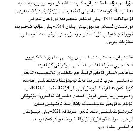
مۇراسىم داۋامىدا «ئىتتىپاق» گېزىتىنىڭ باش مۇھەررىرى، پەلسەپە
پەنلىرىنىڭ كوندىدات نامزىتى ئەكبەرجان باۋۇدۇنوف دوكلات بەردى.
ئۇ دوكلاتىدا 1933-يىلى قەشقەر شەھىرىدە قۇرۇلغان شەرقىي
تۈركىستان ئىسلام جۇمھۇرىيىتى بىلەن 1944-يىلى غۇلجا شەھىرىدە
قۇرۇلغان شەرقىي تۈركىستان جۇمھۇرىيىتى توغرىسىدا تەپسىلىي
مەلۇمات بەردى.
«ئىتتىپاق» جەمئىيىتىنىڭ سابىق رەئىسى دىلمۇرات ئەكبەروف
ئىختىيارىي سۆزگە تەكلىپ قىلىنىپ، بۈگۈنكى كۈنلەردە
مۇھاجىرەتتىكى ئۇيغۇرلارنىڭ ھەرىكەتلىرى نەتىجىسىدە ئۇيغۇر
مەسىلىسى غەرب ئەللىرىدە كەڭ تونۇلۇشقا باشلىغانلىقى ھەمدە
كۆپلىگەن ئەللەرنىڭ ئۇيغۇرلارنى قوللاۋاتقانلىقىنى تىلغا ئالدى.
رادىيومىز زىيارىتىنى قوبۇل قىلغان دىلمۇرات ئەكبەروف بۈگۈنكى
كۈنلەردە ئۇيغۇر مەسىلىسىگە ياشلارنىڭ ئاكتىپلىق بىلەن
كىرىشىۋاتقانلىقىنى تىلغا ئالدى، شۇنداقلا 2021-يىلى كېلىۋاتقان
لوندون سوتىدا ئۇيغۇرلار ئۇتۇققا ئېرىشىدۇ، دېگەن ئۈمىدى
بارلىقىنى بىلدۈردى.