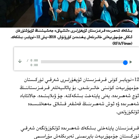
بىشكەك شەھىرىدە قىرغىزىستان ئۇيغۇرلىرى «ئىتتىپاق» جەمئىيىتىنىڭ ئۇيۇشتۇرغان
ئىككى جۇمھۇرىيەتنى خاتىرىلەش يىغىنىدىن كۆرۈنۈش. 2018-يىلى 12-نويابىر، بىشكەك.
(RFA/Féruze)
/
0:00
0:00
12-نويابىر كۈنى قىرغىزىستان ئۇيغۇرلىرى شەرقىي تۈركىستان
جۇمھۇرىيەت كۈنىنى خاتىرىلىدى. بۇ پائالىيەتلەر قىرغىزىستاننىڭ
ئۈچ شەھىرىدە، يەنى پايتەخت بىشكەكتە، چۇ ۋىلايىتىدە، جالالئاباد
شەھىرىدە ۋە ئوش شەھىرىنىڭ قەشقەر قىشلاق مەھەللىسىدە
ئۆتكۈزۈلدى.
قىرغىزىستان پايتەختى بىشكەك شەھىرىدە ئۆتكۈزۈلگەن شەرقىي
تۈركىستان جۇمھۇرىيەت بايرىمىنى تەبرىكلەش مۇراسىمى