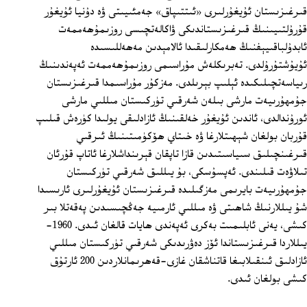
قىرغىزىستان ئۇيغۇرلىرى «ئىتتىپاق» جەمئىيىتى ۋە دۇنيا ئۇيغۇر
قۇرۇلتىيىنىڭ قىرغىزىستاندىكى ۋاكالەتچىسى روزىمۇھەممەت
ئابدۇلباقىيېفنىڭ ھەمكارلىقىدا ئالامېدىن مەھەللىسىدە
ئۇيۇشتۇرۇلدى. تەبرىكلەش مۇراسىمى روزىمۇھەممەت ئەپەندىنىڭ
رىياسەتچىلىكىدە ئېلىپ بېرىلدى. مەزكۇر مۇراسىمدا قىرغىزىستان
جۇمھۇرىيەت مارشى بىلەن شەرقىي تۈركىستان مىللىي مارشى
ئورۇندالدى، ئاندىن ئۇيغۇر خەلقىنىڭ ئازادلىقى يولىدا كۈرەش قىلىپ
قۇربان بولغان شېھىتلارغا ۋە خىتاي ھۆكۈمىتىنىڭ ئىرقىي
قىرغىنچىلىق سىياسىتىدىن قازا تاپقان قېرىنداشلارغا ئاتاپ قۇرئان
تىلاۋەت قىلىندى. ئەپسۇسكى، بۇ يىللىق شەرقىي تۈركىستان
جۇمھۇرىيەت بايرىمى مەزگىلىدە قىرغىزىستان ئۇيغۇرلىرى ئارىسىدا
شۇ يىللارنىڭ شاھىتى ۋە مىللىي ئارمىيە جەڭچىسىدىن پەقەتلا بىر
كىشى، يەنى ئابلىمىت بەكرى ئەپەندى ھايات قالغان ئىدى. 1960-
يىللاردا قىرغىزىستاندا ئۆز دەۋرىدىكى شەرقىي تۈركىستان مىللىي
ئازادلىق ئىنقىلابىغا قاتناشقان غازى-قەھرىمانلاردىن 200 ئارتۇق
كىشى بولغان ئىدى.