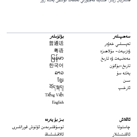
5
.
ئادريان زېنز: خىتايدا مەجبۇرىي ئەمگەك كۆلىمى يەنىلا زور
سەھىپىلەر
بۆلۈملەر
تەپسىلىي خەۋەر
普通话
ۋەزىيەت- مۇلاھىزە
粤语
مەدەنىيەت ۋە تارىخ
မြန်မာ
تارىخ-بۈگۈن
한국어
يەتتە سۇ
ລາວ
سىن
ខ្មែរ
ئارخىپ
བོད་སྐད།
Tiếng Việt
English
ئاڭلاش
بىز بۇ يەردە
 window
چاستوتا
توسۇقلىرىدىن ئۆتۈش قوراللىرى
ئاڭلىتىشلار
ئالاقىلىشىڭ