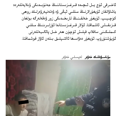
ئاخىرقى ئۈچ يىل ئىچىدە قىرغىزىستاننىڭ جەنۇبىدىكى ۋىلايەتلەردە
ياشاۋاتقان ئۇيغۇرلارنىڭ مىللىي ئېڭى ۋە ۋەتەنپەرۋەرلىك روھى
كۈچىيىپ، ئۇيغۇر خەلقىنىڭ تارىخىدىكى زور ۋەقەلەرگە بولغان
قىزىقىشى ئاشماقتا. ئۇلار قىرغىزىستاندا ئۆزلىرىنىڭ مىللىي
كىملىكىنى ساقلاپ قېلىش ئۈچۈن ھەر خىل پائالىيەتلەرنى
ئۇيۇشتۇرۇپ، ئۇيغۇر دەۋاسىغا ئاكتىپلىق بىلەن ئاۋاز قوشماقتا.
ﻣﯘﻧﺎﺳﯩﯟﻩﺗﻠﯩﻚ ﺧﻪﯞﻩﺭ
تەپسىلىي خەۋەر