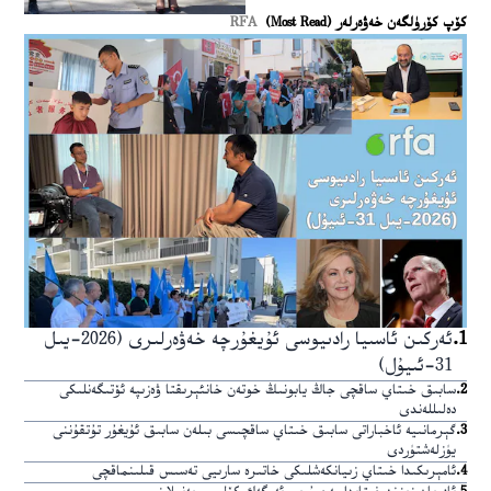
كۆپ كۆرۈلگەن خەۋەرلەر (Most Read)
RFA
1
.
ئەركىن ئاسىيا رادىيوسى ئۇيغۇرچە خەۋەرلىرى (2026-يىل
31-ئىيۇل)
2
.
سابىق خىتاي ساقچى جاڭ يابونىڭ خوتەن خانئېرىقتا ۋەزىپە ئۆتىگەنلىكى
دەلىللەندى
3
.
گېرمانىيە ئاخباراتى سابىق خىتاي ساقچىسى بىلەن سابىق ئۇيغۇر تۇتقۇننى
يۈزلەشتۈردى
4
.
ئامېرىكىدا خىتاي زىيانكەشلىكى خاتىرە سارىيى تەسىس قىلىنماقچى