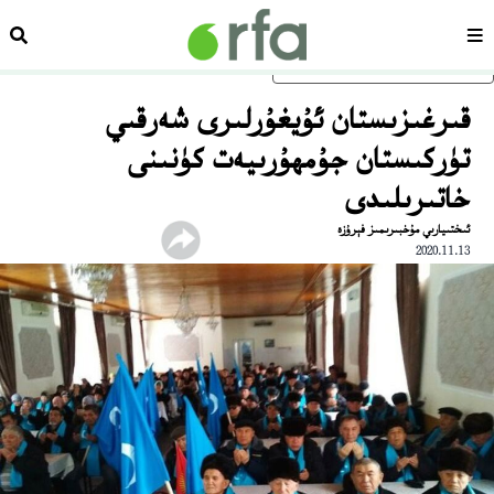
سەھىپە
ئىزد
ئاساسلىق مەزمۇنغا ئاتلاڭ
قىرغىزىستان ئۇيغۇرلىرى شەرقىي
تۈركىستان جۇمھۇرىيەت كۈنىنى
خاتىرىلىدى
ئىختىيارىي مۇخبىرىمىز فېرۇزە
2020.11.13