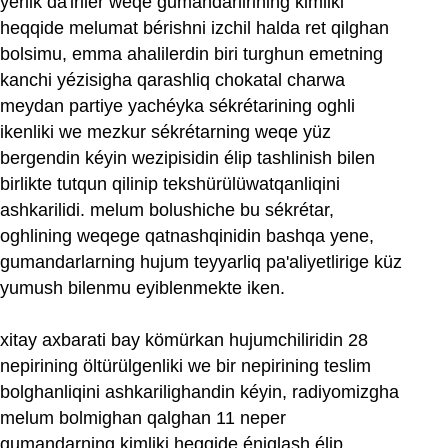
yerlik da'iriler weqe gumandarlirining kimliki
heqqide melumat bérishni izchil halda ret qilghan
bolsimu, emma ahalilerdin biri turghun emetning
kanchi yézisigha qarashliq chokatal charwa
meydan partiye yachéyka sékrétarining oghli
ikenliki we mezkur sékrétarning weqe yüz
bergendin kéyin wezipisidin élip tashlinish bilen
birlikte tutqun qilinip tekshürülüwatqanliqini
ashkarilidi. melum bolushiche bu sékrétar,
oghlining weqege qatnashqinidin bashqa yene,
gumandarlarning hujum teyyarliq pa'aliyetlirige küz
yumush bilenmu eyiblenmekte iken.
xitay axbarati bay kömürkan hujumchiliridin 28
nepirining öltürülgenliki we bir nepirining teslim
bolghanliqini ashkarilighandin kéyin, radiyomizgha
melum bolmighan qalghan 11 neper
gumandarning kimliki heqqide éniqlash élip