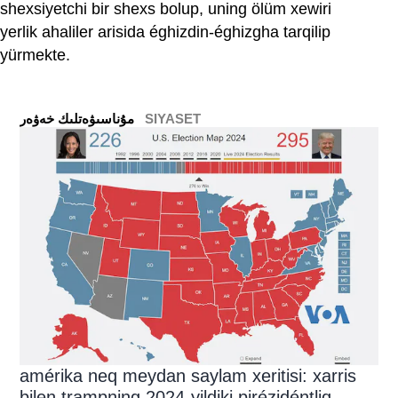
shexsiyetchi bir shexs bolup, uning ölüm xewiri
yerlik ahaliler arisida éghizdin-éghizgha tarqilip
yürmekte.
SIYASET
ﻣﯘﻧﺎﺳﯩﯟﻩﺗﻠﯩﻚ ﺧﻪﯞﻩﺭ
amérika neq meydan saylam xeritisi: xarris
bilen trampning 2024-yildiki pirézidéntliq