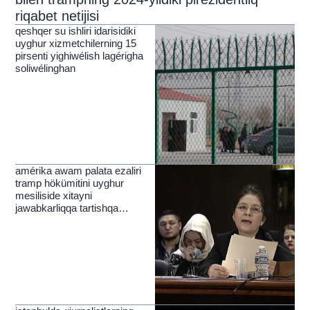
riqabet netijisi
qeshqer su ishliri idarisidiki
uyghur xizmetchilerning 15
pirsenti yighiwélish lagérigha
soliwélinghan
amérika awam palata ezaliri
tramp hökümitini uyghur
mesiliside xitayni
jawabkarliqqa tartishqa
chaqirdi