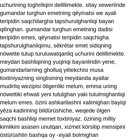
uchurining toghriliqini delillimekte. xitay xewerliride
gumandar turghun emetning qéyinatsi we ayali
teripidin saqchilargha tapshurulghanliqi bayan
qilinghan. gumandar turghun emetning dadisi
teripidin emes, qéynatisi teripidin saqchigha
tapshurulghanliqimu, sékrétar emet sidiqning
nöwette tutup turuluwatqanliq uchurini delillimekte.
meydan bashliqining yuqiriqi bayanliridin yene,
gumandarlarning gholluq yétekchisi musa
toxtiniyazning singlisining meydanda ayallar
mudirliq wezipisi ötigenliki melum, emma uning
nöwettiki ehwali yeni tutulghan yaki tutulmighanliqi
melum emes. özini ashkarilashni xalimighan bayiqi
yéza kadirining bildürüshiche, weqede ölgen
saqchi bashliqi memet toxtiniyaz, özining milliy
kimlikini asasen unutqan, xizmet körsitip mensipini
östürüshtin bashqa oy ‏-xiyali bolmighan