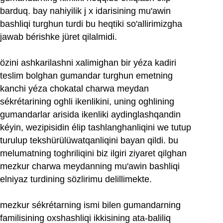
barduq. bay nahiyilik j x idarisining mu'awin
bashliqi turghun turdi bu heqtiki so'allirimizgha
jawab bérishke jüret qilalmidi.
özini ashkarilashni xalimighan bir yéza kadiri
teslim bolghan gumandar turghun emetning
kanchi yéza chokatal charwa meydan
sékrétarining oghli ikenlikini, uning oghlining
gumandarlar arisida ikenliki aydinglashqandin
kéyin, wezipisidin élip tashlanghanliqini we tutup
turulup tekshürülüwatqanliqini bayan qildi. bu
melumatning toghriliqini biz ilgiri ziyaret qilghan
mezkur charwa meydanning mu'awin bashliqi
elniyaz turdining sözlirimu delillimekte.
mezkur sékrétarning ismi bilen gumandarning
familisining oxshashliqi ikkisining ata-baliliq