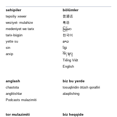
sehipiler
bölümler
tepsiliy xewer
普通话
weziyet- mulahize
粤语
medeniyet we tarix
မြန်မာ
tarix-bügün
한국어
yette su
ລາວ
sin
ខ្មែរ
arxip
བོད་སྐད།
Tiếng Việt
English
anglash
biz bu yerde
Opens in 
chastota
tosuqliridin ötüsh qoralliri
anglitishlar
alaqilishing
Podcasts mulazimiti
tor mulazimiti
biz heqqide