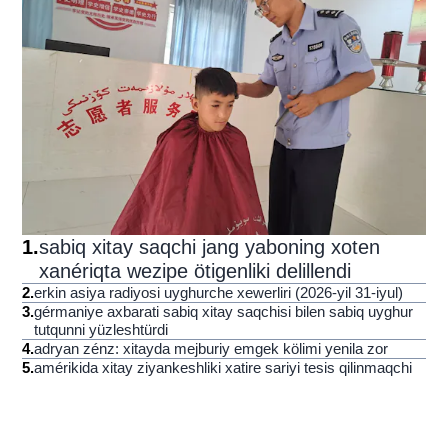
1
.
sabiq xitay saqchi jang yaboning xoten
xanériqta wezipe ötigenliki delillendi
2
.
erkin asiya radiyosi uyghurche xewerliri (2026-yil 31-iyul)
3
.
gérmaniye axbarati sabiq xitay saqchisi bilen sabiq uyghur
tutqunni yüzleshtürdi
4
.
adryan zénz: xitayda mejburiy emgek kölimi yenila zor
5
.
amérikida xitay ziyankeshliki xatire sariyi tesis qilinmaqchi