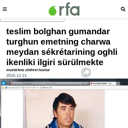
sehipe
izd
asasliq mezmungha atlang
teslim bolghan gumandar
turghun emetning charwa
meydan sékrétarining oghli
ikenliki ilgiri sürülmekte
muxbirimiz shöhret hoshur
2015.12.21