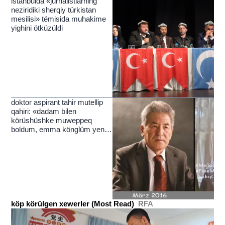
istanbulda «jurnalistlarning
neziridiki sherqiy türkistan
mesilisi» témisida muhakime
yighini ötküzüldi
doktor aspirant tahir mutellip
qahiri: «dadam bilen
körüshüshke muweppeq
boldum, emma könglüm yenila
yérim»
köp körülgen xewerler (Most Read)
RFA