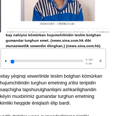
bay nahiyisi kömürkan hujumchiliridin teslim bolghan
gumandar turghun emet. (news.sina.com.hk diki
munasiwetlik xewerdin élinghan.)
(news.sina.com.hk)
0:00
/
0:00
xitay yéqinqi xewerliride teslim bolghan kömürkan
hujumchiliridin turghun emetning a'ilisi teripidin
saqchigha tapshurulghanliqini ashkarilighandin
kéyin muxbirimiz gumandar turghun emetning
kimliki heqqide éniqlash élip bardi.