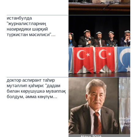
истанбулда
"журналистларниң
нәзиридики шәрқий
түркистан мәсилиси"
темисида муһакимә йиғини
өткүзүлди
доктор аспирант таһир
мутәллип қаһири: "дадам
билән көрүшүшкә мувәппәқ
болдум, әмма көңлүм
йәнила йерим"