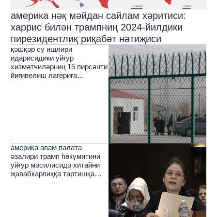
америка нәқ мәйдан сайлам хәритиси:
харрис билән трампниң 2024-йилдики
пирезидентлиқ риқабәт нәтиҗиси
қәшқәр су ишлири
идарисидики уйғур
хизмәтчиләрниң 15 пирсәнти
йиғивелиш лагериға
соливелинған
америка авам палата
әзалири трамп һөкүмитини
уйғур мәсилисидә хитайни
җавабкарлиққа тартишқа
чақирди