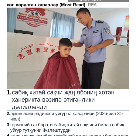
көп көрүлгән хәвәрләр (Most Read)
RFA
1
.
сабиқ хитай сақчи җаң ябониң хотән
ханериқта вәзипә өтигәнлики
дәлилләнди
2
.
әркин асия радийоси уйғурчә хәвәрлири (2026-йил 31-
июл)
3
.
германийә ахбарати сабиқ хитай сақчиси билән сабиқ
уйғур тутқунни йүзләштүрди
4
.
адрян зенз: хитайда мәҗбурий әмгәк көлими йәнила зор