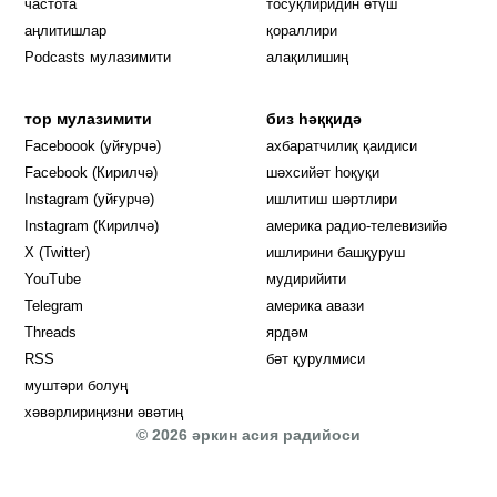
частота
тосуқлиридин өтүш
Opens in new window
аңлитишлар
қораллири
Podcasts мулазимити
алақилишиң
тор мулазимити
биз һәққидә
Opens in new window
Faceboook (уйғурчә)
ахбаратчилиқ қаидиси
Opens in new window
Facebook (Кирилчә)
шәхсийәт һоқуқи
Opens in new window
Instagram (уйғурчә)
ишлитиш шәртлири
Opens in new window
Instagram (Кирилчә)
америка радио-телевизийә
Opens in new window
X (Twitter)
ишлирини башқуруш
Opens in new window
Opens in new window
YouTube
мудирийити
Opens in new window
Opens in new windo
Telegram
америка авази
Opens in new window
Threads
ярдәм
RSS
бәт қурулмиси
муштәри болуң
хәвәрлириңизни әвәтиң
© 2026 әркин асия радийоси