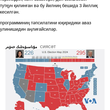
тутқун қилинған вә бу йилниң бешида 3 йиллиқ
кесилгән.
программиниң тәпсилатини юқиридики аваз
улинишидин аңлиғайсиләр.
СИЯСӘТ
ﻣﯘﻧﺎﺳﯩﯟﻩﺗﻠﯩﻚ ﺧﻪﯞﻩﺭ