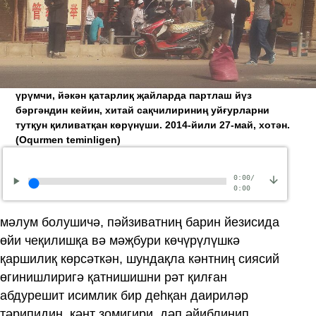
үрүмчи, йәкән қатарлиқ җайларда партлаш йүз
бәргәндин кейин, хитай сақчилириниң уйғурларни
тутқун қиливатқан көрүнүши. 2014-йили 27-май, хотән.
(Oqurmen teminligen)
0:00
/
0:00
мәлум болушичә, пәйзиватниң барин йезисида
өйи чеқилишқа вә мәҗбури көчүрүлүшкә
қаршилиқ көрсәткән, шундақла кәнтниң сиясий
өгинишлиригә қатнишишни рәт қилған
абдурешит исимлик бир деһқан даириләр
тәрипидин, кәнт зомигири, дәп әйиблинип