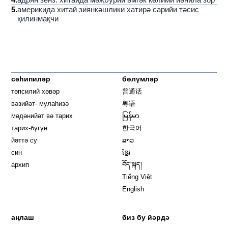
5
.
америкида хитай зиянкәшлики хатирә сарийи тәсис
қилинмақчи
сәһипиләр
бөлүмләр
тәпсилий хәвәр
普通话
вәзийәт- мулаһизә
粤语
мәдәнийәт вә тарих
မြန်မာ
тарих-бүгүн
한국어
йәттә су
ລາວ
син
ខ្មែរ
архип
བོད་སྐད།
Tiếng Việt
English
аңлаш
биз бу йәрдә