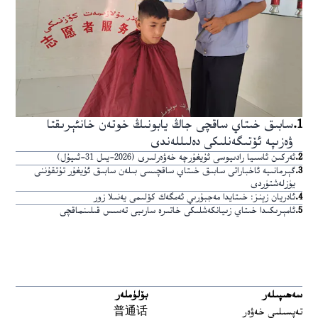
1
.
سابىق خىتاي ساقچى جاڭ يابونىڭ خوتەن خانئېرىقتا
ۋەزىپە ئۆتىگەنلىكى دەلىللەندى
2
.
ئەركىن ئاسىيا رادىيوسى ئۇيغۇرچە خەۋەرلىرى (2026-يىل 31-ئىيۇل)
3
.
گېرمانىيە ئاخباراتى سابىق خىتاي ساقچىسى بىلەن سابىق ئۇيغۇر تۇتقۇننى
يۈزلەشتۈردى
4
.
ئادريان زېنز: خىتايدا مەجبۇرىي ئەمگەك كۆلىمى يەنىلا زور
5
.
ئامېرىكىدا خىتاي زىيانكەشلىكى خاتىرە سارىيى تەسىس قىلىنماقچى
سەھىپىلەر
بۆلۈملەر
تەپسىلىي خەۋەر
普通话