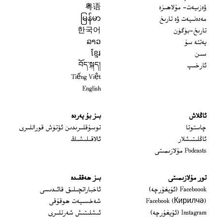
ۋەزىيەت- مۇلاھىزە
粤语
مەدەنىيەت ۋە تارىخ
မြန်မာ
تارىخ-بۈگۈن
한국어
يەتتە سۇ
ລາວ
سىن
ខ្មែរ
ئارخىپ
བོད་སྐད།
Tiếng Việt
English
ئاڭلاش
بىز بۇ يەردە
 window
چاستوتا
توسۇقلىرىدىن ئۆتۈش قوراللىرى
ئاڭلىتىشلار
ئالاقىلىشىڭ
Podcasts مۇلازىمىتى
تور مۇلازىمىتى
بىز ھەققىدە
Opens in new window
Faceboook (ئۇيغۇرچە)
ئاخباراتچىلىق قائىدىسى
Opens in new window
Facebook (Кирилчә)
شەخسىيەت ھوقۇقى
Opens in new window
Instagram (ئۇيغۇرچە)
ئىشلىتىش شەرتلىرى