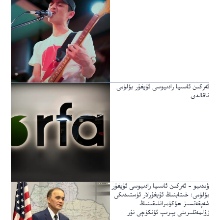
ئەركىن ئاسىيا رادىيوسى ئۇيغۇر بۆلۈمى
تاقالدى
ۋىدىيو – ئەركىن ئاسىيا رادىيوسى ئۇيغۇر
بۆلۈمى: خىتاينىڭ ئۇيغۇرلار ئۈستىدىكى
شەپقەتسىز ھۆكۈمرانلىقىنىڭ
زۇلمەتلىرىنى يېرىپ ئۆتكۈچى نۇر