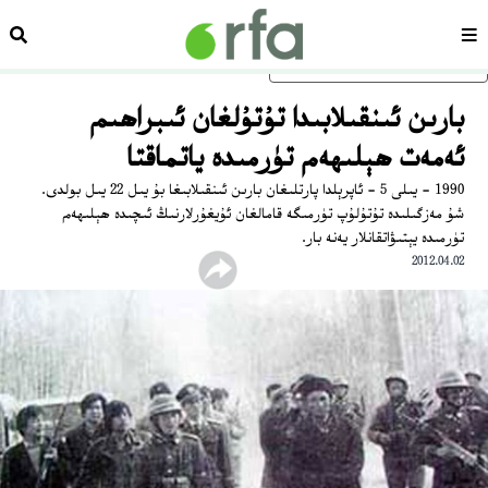
سەھىپە
ئىزد
ئاساسلىق مەزمۇنغا ئاتلاڭ
بارىن ئىنقىلابىدا تۇتۇلغان ئىبراھىم
ئەمەت ھېلىھەم تۈرمىدە ياتماقتا
1990 - يىلى 5 - ئاپرېلدا پارتلىغان بارىن ئىنقىلابىغا بۇ يىل 22 يىل بولدى.
شۇ مەزگىلىدە تۇتۇلۇپ تۈرمىگە قامالغان ئۇيغۇرلارنىڭ ئىچىدە ھېلىھەم
تۈرمىدە يېتىۋاتقانلار يەنە بار.
2012.04.02