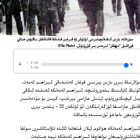
ﺳﯜﺭﻩﺗﺘﻪ، ﺑﺎﺭﯨﻦ ﺋﯩﻨﻘﯩﻼﺑﭽﯩﻠﯩﺮﯨﻨﻰ ﺗﯘﺗﯘﺵ ﯞﻩ ﻗﯩﺮﻏﯩﻦ ﻗﯩﻠﯩﺸﻘﺎ ﻗﺎﺗﻨﺎﺷﻘﺎﻥ ﺑﯩﯖﺘﯘﻩﻥ ﺧﯩﺘﺎﻱ
ﻗﻮﺭﺍﻟﻠﯩﻖ "ﺩﯦﻬﻘﺎﻥ" ﻟﯩﺮﯨﺪﯨﻦ ﺑﯩﺮ ﻛﯚﺭﯛﻧﯜﺵ.
(File Photo)
/
0:00
0:00
بۇلارنىڭ بىرى بارىن يېزىسى قوغان كەنتىدىكى ئىبراھىم ئەمەت.
ئۇنىڭ ئايالىنىڭ بىلدۈرۈشىچە، ئىبراھىم ئەمەتكە ئەسلىدە ئىككى
يىل كېچىكتۈرۈلۈپ ئېتىش جازاسى بېرىلىپ، كېيىن بۇ مۇددەتسىز
قاماق جازاسىغا ئۆزگەرتىلگەن. ئۇ ئۆتكەن 22 - يىلدىن بېرى
ئۈرۈمچى باجاخۇ تۈرمىسىدە ياتماقتا.
ئىبراھىم ئەمەتكە ھۆكۈم ئېلان قىلغاندا ئائىلە تاۋابىئاتلىرى سوتقا
قاتناشتۇرۇلمىغان بولغاچقا ئىبراھىم ئەمەتكە نېمە جىنايەت