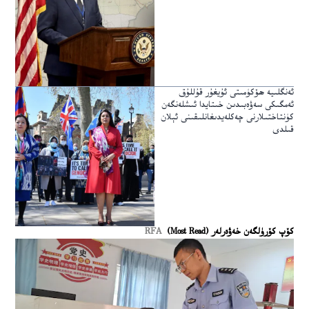
ئەنگلىيە ھۆكۈمىتى ئۇيغۇر قۇللۇق
ئەمگىكى سەۋەبىدىن خىتايدا ئىشلەنگەن
كۈنتاختىلارنى چەكلەيدىغانلىقىنى ئېلان
قىلدى
كۆپ كۆرۈلگەن خەۋەرلەر (Most Read)
RFA