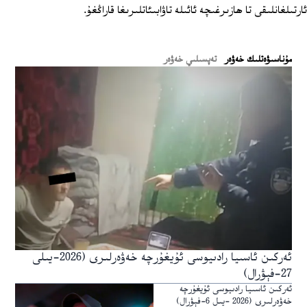
ئارتىلغانلىقى تا ھازىرغىچە ئائىلە تاۋابىئاتلىرىغا قاراڭغۇ.
ﻣﯘﻧﺎﺳﯩﯟﻩﺗﻠﯩﻚ ﺧﻪﯞﻩﺭ
تەپسىلىي خەۋەر
ئەركىن ئاسىيا رادىيوسى ئۇيغۇرچە خەۋەرلىرى (2026-يىلى
27-فېۋرال)
ئەركىن ئاسىيا رادىيوسى ئۇيغۇرچە
خەۋەرلىرى (2026 -يىل 6-فېۋرال)