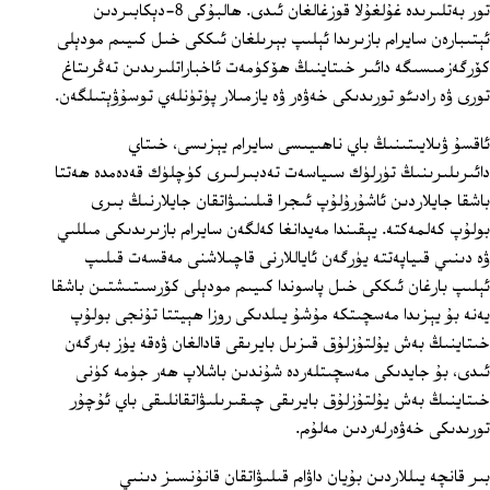
تور بەتلىرىدە غۇلغۇلا قوزغالغان ئىدى. ھالبۇكى 8-دېكابىردىن
ئېتىبارەن سايرام بازىرىدا ئېلىپ بېرىلغان ئىككى خىل كىيىم مودېلى
كۆرگەزمىسىگە دائىر خىتاينىڭ ھۆكۈمەت ئاخباراتلىرىدىن تەڭرىتاغ
تورى ۋە رادىئو تورىدىكى خەۋەر ۋە يازمىلار پۈتۈنلەي توسۇۋېتىلگەن.
ئاقسۇ ۋىلايىتىنىڭ باي ناھىيىسى سايرام يېزىسى، خىتاي
دائىرىلىرىنىڭ تۈرلۈك سىياسەت تەدبىرلىرى كۈچلۈك قەدەمدە ھەتتا
باشقا جايلاردىن ئاشۇرۇلۇپ ئىجرا قىلىنىۋاتقان جايلارنىڭ بىرى
بولۇپ كەلمەكتە. يېقىندا مەيدانغا كەلگەن سايرام بازىرىدىكى مىللىي
ۋە دىنىي قىياپەتتە يۈرگەن ئاياللارنى قاچىلاشنى مەقسەت قىلىپ
ئېلىپ بارغان ئىككى خىل پاسوندا كىيىم مودېلى كۆرسىتىشتىن باشقا
يەنە بۇ يېزىدا مەسچىتكە مۇشۇ يىلدىكى روزا ھېيتتا تۇنجى بولۇپ
خىتاينىڭ بەش يۇلتۇزلۇق قىزىل بايرىقى قادالغان ۋەقە يۈز بەرگەن
ئىدى، بۇ جايدىكى مەسچىتلەردە شۇندىن باشلاپ ھەر جۈمە كۈنى
خىتاينىڭ بەش يۇلتۇزلۇق بايرىقى چىقىرىلىۋاتقانلىقى باي ئۇچۇر
تورىدىكى خەۋەرلەردىن مەلۇم.
بىر قانچە يىللاردىن بۇيان داۋام قىلىۋاتقان قانۇنسىز دىنىي