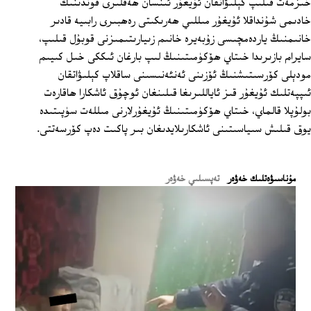
خىزمەت قىلىپ كېلىۋاتقان ئۇيغۇر ئىنسان ھەقلىرى فوندىنىڭ
خادىمى شۇنداقلا ئۇيغۇر مىللىي ھەرىكىتى رەھبىرى رابىيە قادىر
خانىمنىڭ ياردەمچىسى زۇبەيرە خانىم زىيارىتىمىزنى قوبۇل قىلىپ،
سايرام بازىرىدا خىتاي ھۆكۈمىتىنىڭ لىپ بارغان ئىككى خىل كىيىم
مودېلى كۆرسىتىشنىڭ ئۆزىنى ئەنئەنىسىنى ساقلاپ كېلىۋاتقان
ئىپپەتلىك ئۇيغۇر قىز ئاياللىرىغا قىلىنغان ئوچۇق ئاشكارا ھاقارەت
بولۇپلا قالماي، خىتاي ھۆكۈمىتىنىڭ ئۇيغۇرلارنى مىللەت سۈپىتىدە
يوق قىلىش سىياسىتىنى ئاشكارىلايدىغان بىر پاكىت دەپ كۆرسەتتى.
ﻣﯘﻧﺎﺳﯩﯟﻩﺗﻠﯩﻚ ﺧﻪﯞﻩﺭ
تەپسىلىي خەۋەر