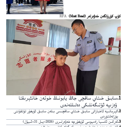
كۆپ كۆرۈلگەن خەۋەرلەر (Most Read)
RFA
1
.
سابىق خىتاي ساقچى جاڭ يابونىڭ خوتەن خانئېرىقتا
ۋەزىپە ئۆتىگەنلىكى دەلىللەندى
2
.
گېرمانىيە ئاخباراتى سابىق خىتاي ساقچىسى بىلەن سابىق ئۇيغۇر تۇتقۇننى
يۈزلەشتۈردى
3
.
ئەركىن ئاسىيا رادىيوسى ئۇيغۇرچە خەۋەرلىرى (2026-يىل 31-ئىيۇل)