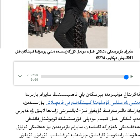
سايرام بازىرىدىكى «ئىككى خىل» مودېل كۆرگەزمىسىدە دىنىي يوسۇندا كىيىنگەن قىز.
2011-يىلى دېكابىر.
(RFA)
/
0:00
0:00
تەڭرىتاغ مۇنبىرىدە بېرىلگەن باي ناھىيىسىنىڭ سايرام بازىرىدا
دىنىي ۋە مىللىي ئۇسلۇبتا كىيىنگەنلەرنى قامچىلاش
يۈزىسىدىن،
يەرلىك دائىرىلەرنىڭ ئۇيغۇر قىز-ئاياللىرىنى زامانغا لايىق ۋە غەيرىي
دەپ ئىككى خىل كىيىم مودېلى كۆرسىتىشكە ئۇيۇشتۇرغانلىقى
ھەققىدىكى خەۋەرگە ئاساسەن، سايرام بازىرىدىن بۇ ھەقتىكى تولۇق
مەلۇمات رادىئومىز ئارقىلىق چارشەنبە تارقىتىلىپ، نۇرغۇن ئۇيغۇر