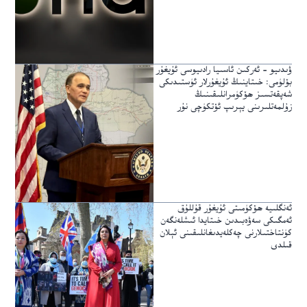
ۋىدىيو – ئەركىن ئاسىيا رادىيوسى ئۇيغۇر
بۆلۈمى: خىتاينىڭ ئۇيغۇرلار ئۈستىدىكى
شەپقەتسىز ھۆكۈمرانلىقىنىڭ
زۇلمەتلىرىنى يېرىپ ئۆتكۈچى نۇر
ئەنگلىيە ھۆكۈمىتى ئۇيغۇر قۇللۇق
ئەمگىكى سەۋەبىدىن خىتايدا ئىشلەنگەن
كۈنتاختىلارنى چەكلەيدىغانلىقىنى ئېلان
قىلدى