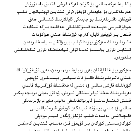
پائالىيەتلەرگە مىللىي بۆلگۈنچىلەرگە قارشى قاتتىق باستۇرۇش
ھەرىكەتلىرى بۇ جايدىكى ئۇيغۇرلارنى ئىنتايىن ئېھتىياتچان قىلىپ
قويغان. دائىرىلەرنىڭ بۇ جايدىكى ئاياللارنىڭ ئىنسانىي ھەق
ھوقۇقلىرىنى دەپسەندە قىلىۋاتقانلىقى ھەققىدە بىزگە شىكايەت
قىلغان بىر ئۇيغۇر ئايال، گەرچە ئۆزىنىڭ خىتاي ھۆكۈمەت
دائىرىلىرىنىڭ مەزكۇر يېزىدا ئېلىپ بېرىۋاتقان سىياسەتلىرىدىن
ئىنتايىن نارازى بولسىمۇ ئەمما ئۇنى ئىپادىلەشكە نارازى ئىكەنلىكىنى
بىلدۈردى.
مەزكۇر يېزىغا قاراتقان بەزى زىيارەتلىرىمىزدىن، بەزى ئۇيغۇرلارنىڭ
خىتاي دائىرىلىرىنىڭ قاتمۇ قات سىياسىي بېسىملىرى تۈپەيلى
گۈزەللىك قارشى مىللىي ۋە دىنىي ئەخلاقىنىڭ ئۆزگىرىپلا قالماي
بەزىلىرىنىڭ ھەتتا توغرا-خاتانى ئايرىش، ۋە ئۆز مەيلى بويىچە پىكىر
قىلىش ئىقتىدارىدىنمۇ ئايرىۋاتقانلىقى مەلۇم. سايرام بازىرىدىكى
مىللىي ۋە دىنىي يوسۇندا كىيىنگەن ئۇيغۇر قىز-ئاياللىرىنى
قامچىلاشنى مەقسەت قىلىپ ئۆتكۈزۈلگەن كىيىم مودېلى
كۆرگەزمىسىنى كۆرگەن بىر ئۇيغۇر قىز، دەسلەپ ئىنتايىن كەسكىن