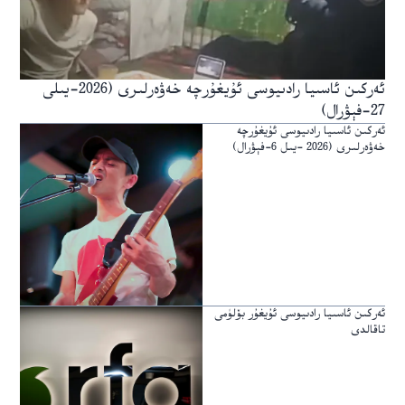
ئەركىن ئاسىيا رادىيوسى ئۇيغۇرچە خەۋەرلىرى (2026-يىلى
27-فېۋرال)
ئەركىن ئاسىيا رادىيوسى ئۇيغۇرچە
خەۋەرلىرى (2026 -يىل 6-فېۋرال)
ئەركىن ئاسىيا رادىيوسى ئۇيغۇر بۆلۈمى
تاقالدى