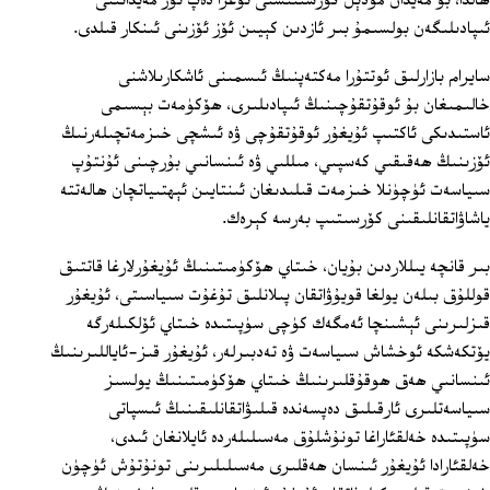
ھالدا، بۇ مەيدان مودېل كۆرسىتىشنى توغرا دەپ ئۆز مەيدانىنى
ئىپادىلىگەن بولسىمۇ بىر ئازدىن كېيىن ئۆز ئۆزىنى ئىنكار قىلدى.
سايرام بازارلىق ئوتتۇرا مەكتەپنىڭ ئىسمىنى ئاشكارىلاشنى
خالىمىغان بۇ ئوقۇتقۇچىنىڭ ئىپادىلىرى، ھۆكۈمەت بېسىمى
ئاستىدىكى ئاكتىپ ئۇيغۇر ئوقۇتقۇچى ۋە ئىشچى خىزمەتچىلەرنىڭ
ئۆزىنىڭ ھەقىقىي كەسپىي، مىللىي ۋە ئىنسانىي بۇرچىنى ئۇنتۇپ
سىياسەت ئۈچۈنلا خىزمەت قىلىدىغان ئىنتايىن ئېھتىياتچان ھالەتتە
ياشاۋاتقانلىقىنى كۆرسىتىپ بەرسە كېرەك.
بىر قانچە يىللاردىن بۇيان، خىتاي ھۆكۈمىتىنىڭ ئۇيغۇرلارغا قاتتىق
قوللۇق بىلەن يولغا قويۇۋاتقان پىلانلىق تۇغۇت سىياسىتى، ئۇيغۇر
قىزلىرىنى ئېشىنچا ئەمگەك كۈچى سۈپىتىدە خىتاي ئۆلكىلەرگە
يۆتكەشكە ئوخشاش سىياسەت ۋە تەدبىرلەر، ئۇيغۇر قىز-ئاياللىرىنىڭ
ئىنسانىي ھەق ھوقۇقلىرىنىڭ خىتاي ھۆكۈمىتىنىڭ يولسىز
سىياسەتلىرى ئارقىلىق دەپسەندە قىلىۋاتقانلىقىنىڭ ئىسپاتى
سۈپىتىدە خەلقئاراغا تونۇشلۇق مەسىلىلەردە ئايلانغان ئىدى،
خەلقئارادا ئۇيغۇر ئىنسان ھەقلىرى مەسىلىلىرىنى تونۇتۇش ئۈچۈن