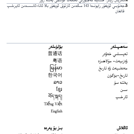
4
.
ئادريان زېنز: خىتايدا مەجبۇرىي ئەمگەك كۆلىمى يەنىلا زور
5
.
جەنۇبىي ئۇيغۇر رايونىدا 143 مىڭدىن ئارتۇق ئويغۇر بالا ئاتا-ئانىسىدىن ئايرىلىپ
قالغان
سەھىپىلەر
بۆلۈملەر
تەپسىلىي خەۋەر
普通话
ۋەزىيەت- مۇلاھىزە
粤语
مەدەنىيەت ۋە تارىخ
မြန်မာ
تارىخ-بۈگۈن
한국어
يەتتە سۇ
ລາວ
سىن
ខ្មែរ
ئارخىپ
བོད་སྐད།
Tiếng Việt
English
ئاڭلاش
بىز بۇ يەردە