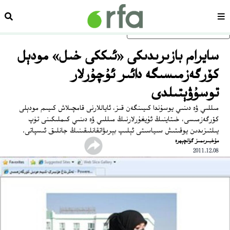
سەھىپە
ئىزد
ئاساسلىق مەزمۇنغا ئاتلاڭ
سايرام بازىرىدىكى «ئىككى خىل» مودېل
كۆرگەزمىسىگە دائىر ئۇچۇرلار
توسۇۋېتىلدى
مىللىي ۋە دىنىي يوسۇندا كىيىنگەن قىز، ئاياللارنى قامچىلاش كىيىم مودېلى
كۆرگەزمىسى، خىتاينىڭ ئۇيغۇرلارنىڭ مىللىي ۋە دىنىي كىملىكىنى تۈپ
يىلتىزىدىن يوقىتىش سىياسىتى ئېلىپ بېرىۋاتقانلىقىنىڭ جانلىق ئىسپاتى.
مۇخبىرىمىز گۈلچېھرە
2011.12.08