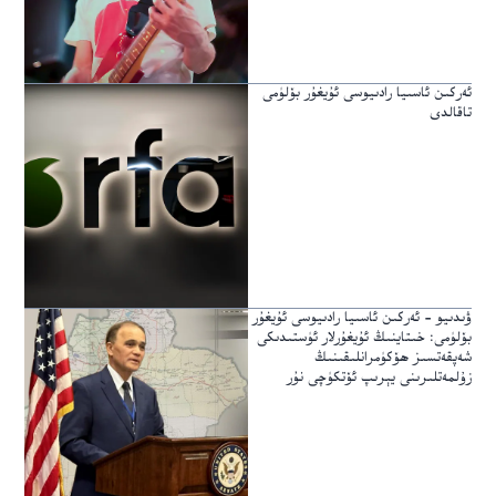
ئەركىن ئاسىيا رادىيوسى ئۇيغۇر بۆلۈمى
تاقالدى
ۋىدىيو – ئەركىن ئاسىيا رادىيوسى ئۇيغۇر
بۆلۈمى: خىتاينىڭ ئۇيغۇرلار ئۈستىدىكى
شەپقەتسىز ھۆكۈمرانلىقىنىڭ
زۇلمەتلىرىنى يېرىپ ئۆتكۈچى نۇر