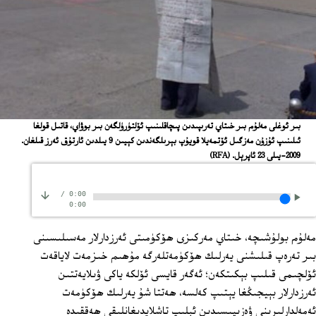
بىر ئوغلى مەلۇم بىر خىتاي تەرىپىدىن پىچاقلىنىپ ئۆلتۈرۈلگەن بىر بوۋاي، قاتىل قولغا
ئىلىنىپ ئۇزۇن مەزگىل ئۆتمەيلا قويۇپ بېرىلگەندىن كېيىن 9 يىلدىن ئارتۇق ئەرز قىلغان.
2009-يىلى 23 ئاپرېل.
(RFA)
/
0:00
0:00
مەلۇم بولۇشىچە، خىتاي مەركىزى ھۆكۈمىتى ئەرزدارلار مەسىلىسىنى
بىر تەرەپ قىلىشنى يەرلىك ھۆكۈمەتلەرگە مۇھىم خىزمەت لاياقەت
ئۆلچىمى قىلىپ بېكىتكەن؛ ئەگەر قايسى ئۆلكە ياكى ۋىلايەتتىن
ئەرزدارلار بېيجىڭغا يېتىپ كەلسە، ھەتتا شۇ يەرلىك ھۆكۈمەت
ئەمەلدارلىرىنى ۋەزىپىسىدىن ئېلىپ تاشلايدىغانلىقى ھەققىدە