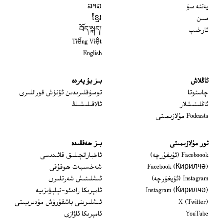
يەتتە سۇ
ລາວ
سىن
ខ្មែរ
ئارخىپ
བོད་སྐད།
Tiếng Việt
English
ئاڭلاش
بىز بۇ يەردە
 window
چاستوتا
توسۇقلىرىدىن ئۆتۈش قوراللىرى
ئاڭلىتىشلار
ئالاقىلىشىڭ
Podcasts مۇلازىمىتى
تور مۇلازىمىتى
بىز ھەققىدە
Opens in new window
Faceboook (ئۇيغۇرچە)
ئاخباراتچىلىق قائىدىسى
Opens in new window
Facebook (Кирилчә)
شەخسىيەت ھوقۇقى
Opens in new window
Instagram (ئۇيغۇرچە)
ئىشلىتىش شەرتلىرى
Opens in new window
Instagram (Кирилчә)
ئامېرىكا رادىئو-تېلېۋىزىيە
window
Opens in new window
X (Twitter)
ئىشلىرىنى باشقۇرۇش مۇدىرىيىتى
Opens in new window
Opens in new window
YouTube
ئامېرىكا ئاۋازى