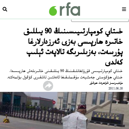
سەھىپە
ئىزد
ئاساسلىق مەزمۇنغا ئاتلاڭ
خىتاي كومپارتىيىسىنىڭ 90 يىللىق
خاتىرە ھارپىسى بەزى ئەرزدارلارغا
پۇرسەت، بەزىلىرىگە تالاپەت ئېلىپ
كەلدى
خىتاي كومپارتىيىسى قۇرۇلغانلىقىنىڭ 90 يىللىقىنى خاتىرىلەش ھارپىسىدا،
خىتاي ھۆكۈمىتى جەمئىيەت مۇقىملىقىغا ئادەتتىن تاشقىرى كۆڭۈل بۆلمەكتە.
مۇخبىرىمىز شۆھرەت ھوشۇر
2011.06.30