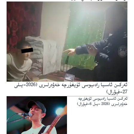
ئەركىن ئاسىيا رادىيوسى ئۇيغۇرچە خەۋەرلىرى (2026-يىلى
27-فېۋرال)
ئەركىن ئاسىيا رادىيوسى ئۇيغۇرچە
خەۋەرلىرى (2026 -يىل 6-فېۋرال)