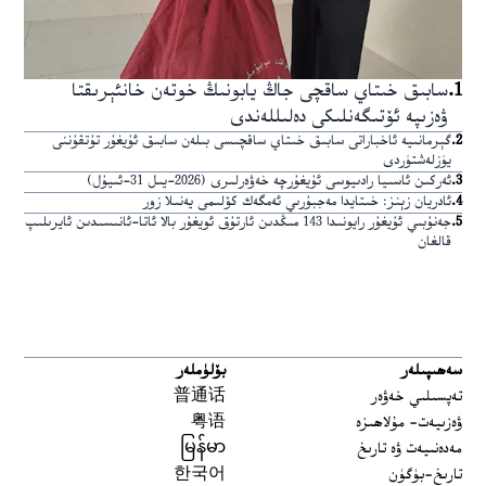
1
.
سابىق خىتاي ساقچى جاڭ يابونىڭ خوتەن خانئېرىقتا
ۋەزىپە ئۆتىگەنلىكى دەلىللەندى
2
.
گېرمانىيە ئاخباراتى سابىق خىتاي ساقچىسى بىلەن سابىق ئۇيغۇر تۇتقۇننى
يۈزلەشتۈردى
3
.
ئەركىن ئاسىيا رادىيوسى ئۇيغۇرچە خەۋەرلىرى (2026-يىل 31-ئىيۇل)
4
.
ئادريان زېنز: خىتايدا مەجبۇرىي ئەمگەك كۆلىمى يەنىلا زور
5
.
جەنۇبىي ئۇيغۇر رايونىدا 143 مىڭدىن ئارتۇق ئويغۇر بالا ئاتا-ئانىسىدىن ئايرىلىپ
قالغان
سەھىپىلەر
بۆلۈملەر
تەپسىلىي خەۋەر
普通话
ۋەزىيەت- مۇلاھىزە
粤语
مەدەنىيەت ۋە تارىخ
မြန်မာ
تارىخ-بۈگۈن
한국어