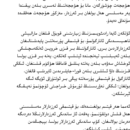
ھۆججەت چۈشۈرگەن. مانا بۇ ھۆججەتنىڭ تەسىرى بىلەن يېقىندا
يەر مەسىلىسى ھەل بولغان بىر ئەرزدار، مەزكۇر ھۆججەت ھەققىدە
مۇنداق دەيدۇ.
ئۆتكەن ئايدا رادىئويىمىزنىڭ زىيارىتىنى قوبۇل قىلغان مارالبېشى
ناھىيىسىدىكى ئانارگۈلمۇ، بۇ قېتىمقى پۇرسەتتىن پايدىلىنالىغان
ئەرزدارلاردىن بىرى. ئانارگۈلنىڭ بىر قىزى خرويىن ئەتكەسچىلىكى
بىلەن ئەيىبلىنىپ تيەنجىندە ئېتىلىپ كەتكەن، يەنە بىر قىزى بولسا
ئوخشاش سەۋەب بىلەن يەتتە يىللىق قاماققا ھۆكۈم قىلىنغان. ئىككى
قىزىنىڭ داۋا ئىشلىرى بىلەن قورا-جايلىرىدىن ئايرىلىپ قالغان،
ئانارگۈل بۇ قېتىمقى پۇرسەتتە يېڭى بىر ئولتۇراق ئۆيگە ئىگە
بولغان؛ ئىككى نەۋرىسىنىڭ تۇرمۇش خىراجىتى ئۈچۈنمۇ نەپىقىگە
ئېرىشكەن.
ئەمما ھەر قېتىم بولغىنىدەك، بۇ قېتىمقى ئەرزدارلار مەسىلىسىنى
ھەل قىلىش دولقۇنىمۇ، پەقەت ئاز ساندىكى ئەرزدارلارنىڭلا دەردىگە
دەرمان بولالىغان. كۆپ ساندىكى ئەرزدارلار بولسا، بېيجىڭدىن
مەجبۇرىي ئېلىپ كېتىلگەن.