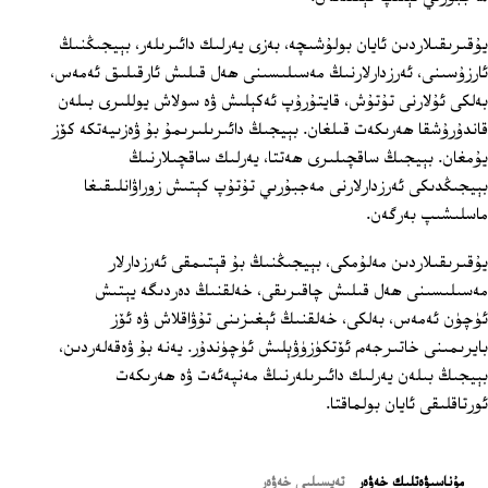
يۇقىرىقىلاردىن ئايان بولۇشىچە، بەزى يەرلىك دائىرىلەر، بېيجىڭنىڭ
ئارزۇسىنى، ئەرزدارلارنىڭ مەسىلىسىنى ھەل قىلىش ئارقىلىق ئەمەس،
بەلكى ئۇلارنى تۇتۇش، قايتۇرۇپ ئەكېلىش ۋە سولاش يوللىرى بىلەن
قاندۇرۇشقا ھەرىكەت قىلغان. بېيجىڭ دائىرىلىرىمۇ بۇ ۋەزىيەتكە كۆز
يۇمغان. بېيجىڭ ساقچىلىرى ھەتتا، يەرلىك ساقچىلارنىڭ
بېيجىڭدىكى ئەرزدارلارنى مەجبۇرىي تۇتۇپ كېتىش زوراۋانلىقىغا
ماسلىشىپ بەرگەن.
يۇقىرىقىلاردىن مەلۇمكى، بېيجىڭنىڭ بۇ قېتىمقى ئەرزدارلار
مەسىلىسىنى ھەل قىلىش چاقىرىقى، خەلقنىڭ دەردىگە يېتىش
ئۈچۈن ئەمەس، بەلكى، خەلقنىڭ ئېغىزىنى تۇۋاقلاش ۋە ئۆز
بايرىمىنى خاتىرجەم ئۆتكۈزۈۋېلىش ئۈچۈندۇر. يەنە بۇ ۋەقەلەردىن،
بېيجىڭ بىلەن يەرلىك دائىرىلەرنىڭ مەنپەئەت ۋە ھەرىكەت
ئورتاقلىقى ئايان بولماقتا.
ﻣﯘﻧﺎﺳﯩﯟﻩﺗﻠﯩﻚ ﺧﻪﯞﻩﺭ
تەپسىلىي خەۋەر