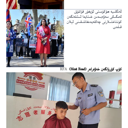
ئەنگلىيە ھۆكۈمىتى ئۇيغۇر قۇللۇق
ئەمگىكى سەۋەبىدىن خىتايدا ئىشلەنگەن
كۈنتاختىلارنى چەكلەيدىغانلىقىنى ئېلان
قىلدى
كۆپ كۆرۈلگەن خەۋەرلەر (Most Read)
RFA