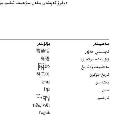
دوغرۇ ئەپەندى بىلەن سۆھبەت ئېلىپ با
سەھىپىلەر
بۆلۈملەر
تەپسىلىي خەۋەر
普通话
ۋەزىيەت- مۇلاھىزە
粤语
مەدەنىيەت ۋە تارىخ
မြန်မာ
تارىخ-بۈگۈن
한국어
يەتتە سۇ
ລາວ
سىن
ខ្មែរ
ئارخىپ
བོད་སྐད།
Tiếng Việt
English