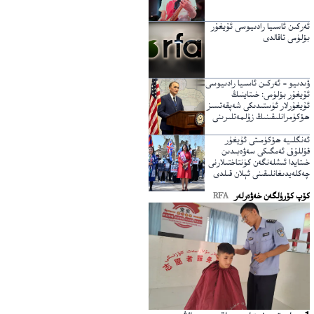
ئەركىن ئاسىيا رادىيوسى ئۇيغۇر
بۆلۈمى تاقالدى
ۋىدىيو – ئەركىن ئاسىيا رادىيوسى
ئۇيغۇر بۆلۈمى: خىتاينىڭ
ئۇيغۇرلار ئۈستىدىكى شەپقەتسىز
ھۆكۈمرانلىقىنىڭ زۇلمەتلىرىنى
يېرىپ ئۆتكۈچى نۇر
ئەنگلىيە ھۆكۈمىتى ئۇيغۇر
قۇللۇق ئەمگىكى سەۋەبىدىن
خىتايدا ئىشلەنگەن كۈنتاختىلارنى
چەكلەيدىغانلىقىنى ئېلان قىلدى
كۆپ كۆرۈلگەن خەۋەرلەر
RFA