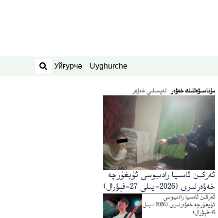
Уйғурчә
Uyghurche
ئىزدەش
ﻣﯘﻧﺎﺳﯩﯟﻩﺗﻠﯩﻚ ﺧﻪﯞﻩﺭ
تەپسىلىي خەۋەر
ئەركىن ئاسىيا رادىيوسى ئۇيغۇرچە
خەۋەرلىرى (2026-يىلى 27-فېۋرال)
ئەركىن ئاسىيا رادىيوسى
ئۇيغۇرچە خەۋەرلىرى (2026 -يىل
6-فېۋرال)