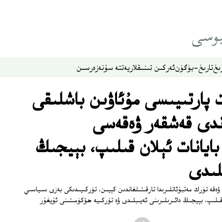
ىخ
تارىخ-بۈگۈن
ئەركىن تىنىقلار
يەتتە سۇ
نەزەر
سىن
 پارتىيىسى مۇئاۋىن باشلىقى
ندى قەشقەر ۋەقەسى
بايانات ئېلان قىلىپ، بېيجىڭ
لىدى
ەن ۋەقە تۈرك مەتبۇئاتلىرىدا تارقىتىلغاندىن كېيىن، تۈركىيىدىكى بەزى سىياسىي
ن قىلىپ، بېيجىڭ دائىرىلىرىنى ئەيىبلىدى ۋە تۈركىيە ھۆكۈمىتىنى ئۇيغۇر