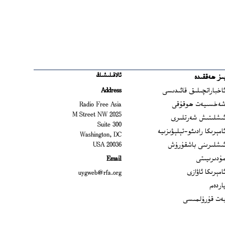
ئالاقىلىشىڭ
ىز ھەققىدە
Ope
اخباراتچىلىق قائىدىسى
Address
Open
ەخسىيەت ھوقۇقى
Radio Free Asia
2025 M Street NW
Op
ىشلىتىش شەرتلىرى
Suite 300
Opens
امېرىكا رادىئو-تېلېۋىزىيە
Washington, DC
ىشلىرىنى باشقۇرۇش
20036 USA
Opens in new window
ۇدىرىيىتى
Email
Opens in new window
امېرىكا ئاۋازى
uygweb@rfa.org
اردەم
ەت قۇرۇلمىسى