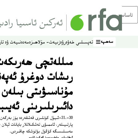
ئاساسلىق مەزمۇنغا ئاتلاڭ
سەھىپە
تەپسىلىي خەۋەر
ۋەزىيەت- مۇلاھىزە
مەدەنىيەت ۋە تار
سەھىپە
مىللەتچى ھەرىكەت
رىشات دوغرۇ ئەپە
مۇناسىۋىتى بىلەن 
دائىرىلىرىنى ئەيىب
30-،31-ئىيۇل كۈنلىرى قەشقەردە يۈز بەرگ
پارتىيىلەر، ئاممىۋى تەشكىلاتلار بايانات ئېلا
مەسىلىسىگە كۆڭۈل بۆلۈشكە چاقىردى.
ئىختىيارىي مۇخبىرىمىز ئەركىن تارىم