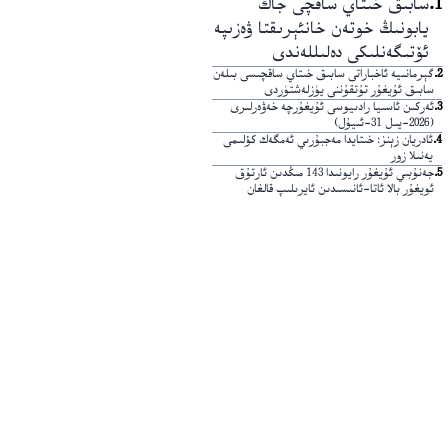
1
.
سابىق خىتاي ساقچى جاڭ
يابونىڭ خوتەن خانئېرىقتا ۋەزىپە
ئۆتىگەنلىكى دەلىللەندى
2
.
گېرمانىيە ئاخباراتى سابىق خىتاي ساقچىسى بىلەن
سابىق ئۇيغۇر تۇتقۇننى يۈزلەشتۈردى
3
.
ئەركىن ئاسىيا رادىيوسى ئۇيغۇرچە خەۋەرلىرى
(2026-يىل 31-ئىيۇل)
4
.
ئادريان زېنز: خىتايدا مەجبۇرىي ئەمگەك كۆلىمى
يەنىلا زور
5
.
جەنۇبىي ئۇيغۇر رايونىدا 143 مىڭدىن ئارتۇق
ئويغۇر بالا ئاتا-ئانىسىدىن ئايرىلىپ قالغان