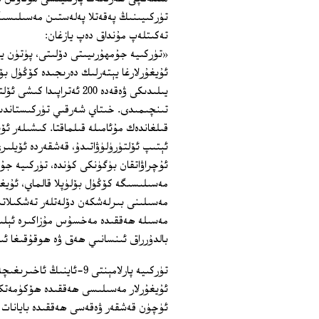
تۈركىيىنىڭ پەقەتلا پەلەستىن مەسىلىسى
تەكىتلەپ مۇنداق دەپ يازغان:
«تۈركىيە جۇمھۇرىيىتى دۆلىتى، پۈتۈن ياۋ
يىلىدىكى ۋەقەدە 200 ئەت
تىنچىمىدى. خىتاي شەرقىي تۈركىستاندىك
قىلغاندەك مۇئامىلە قىلماقتا. كىشىلەر ئۆ
ئېتىپ ئۆلتۈرۈلۈۋاتىدۇ، قەشقەردە ئۆيلىر
ئۇچراۋاتقان بۈگۈنكى كۈندە، تۈركىيە جۇمھ
مەسىلىسىگە كۆڭۈل بۆلۈپلا قالماي، ئۇي
مەسىلىنى بىرلەشكەن دۆلەتلەر تەشكىلات
مەسىلە ھەققىدە مەخسۇس مۇزاكىرە ئېلى
بالدۇرراق ئىنسانىي ھەق ۋە ھوقۇقىغا ئ
تۈركىيە پارلامېنتى 9-ئاي
ئۇيغۇرلار مەسىلىسى ھەققىدە ھۆكۈمەتكە
ئۈچۈن قەشقەر ۋەقەسى ھەققىدە بايانات