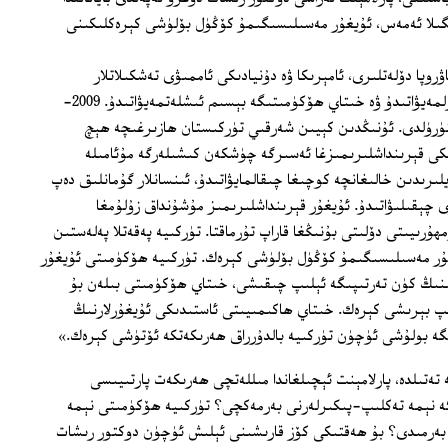
گىلا ئەمەس، ئۇيغۇر مەسىلىسىگىمۇ كۆڭۈل بۆلۈشى كېرەكلىكىنى
روپا دۆلەتلىرى، ئامېرىكا ۋە دۇنيادىكى ئاممىۋى تەشكىلاتلار
ئۇيغۇرلارغا يېتەرلىك دەرىجىدە كۆڭۈل بۆلمەيۋاتىدۇ ۋە خىتاي ھۆكۈمىتىگە بېسىم ئىشلەتمەيۋاتىدۇ. 2009-
راپىدا كىشى ئۆلتۈرۈلدى. ئۇنىڭدىن كېيىن شەرقىي تۈركىستان ھازىرغىچە ھېچ
ى قېرىنداشلىرىمىزغا ئەسىرگە چۈشكەن كىشىلەرگە مۇئامىلە
يلىرىدىن خالىغانچە كوچىغا چىقالمايۋاتىدۇ، ئىنسانلار گۇمانلىق دەپ
ى چېقىلىۋاتىدۇ. ئۇيغۇر قېرىنداشلىرىمىز مۇشۇنداق زۇلۇمغا
ۇرىيىتى دۆلىتى بۇنىڭغا قاراپ تۇرماقتا. تۈركىيە پەقەتلا پەلەستىن
غۇر مەسىلىسىگىمۇ كۆڭۈل بۆلۈشى كېرەك. تۈركىيە ھۆكۈمىتى ئۇيغۇر
ىنىڭ كۈن تەرتىپىگە ئېلىپ چىقىشى، خىتاي ھۆكۈمىتى بىلەن بۇ
پ بېرىشى كېرەك. خىتاي ھاكىمىيىتى ئاستىدىكى ئۇيغۇرلارنىڭ
ىگە بولۇشى ئۈچۈن تۈركىيە بالدۇرراق ھەرىكەتكە ئۆتۈشى كېرەك.»
نىڭ ئاخىرىغىچە تەتىلدە، پارلامېنت ئېچىلغاندا مىللەتچى ھەرىكەت پارتىيىسى
 نېمە تەكلىپ‏-پىكىرلەرنى بەرمەكچى؟ تۈركىيە ھۆكۈمىتى نېمە
 بەرمىدى؟ بۇ ھەقتىكى كۆز قارىشىنى ئېلىش ئۈچۈن دوكتور رىشات