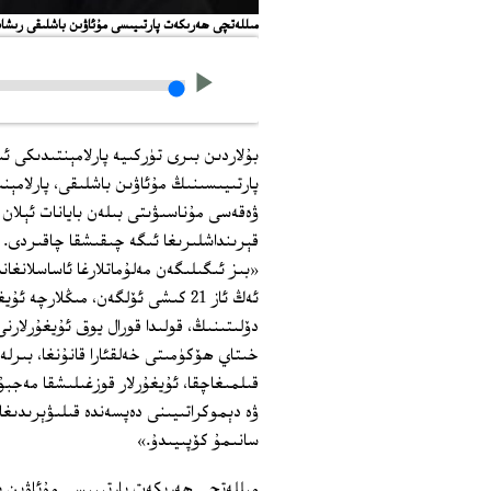
مىللەتچى ھەرىكەت پارتىيىسى مۇئاۋىن باشلىقى رىشات دوغرۇ ئەپەندى
بۇلاردىن بىرى تۈركىيە پارلامېنتىدىكى
ۋەقەسى مۇناسىۋىتى بىلەن بايانات ئېلان
قېرىنداشلىرىغا ئىگە چىقىشقا چاقىردى. ئۇ
«بىز ئىگىلىگەن مەلۇماتلارغا ئاساسلانغا
دۆلىتىنىڭ، قولىدا قورال يوق ئۇيغۇرلار
خىتاي ھۆكۈمىتى خەلقئارا قانۇنغا، بىرل
قىلمىغاچقا، ئۇيغۇرلار قوزغىلىشقا مەج
ۋە دېموكراتىيىنى دەپسەندە قىلىۋېرىدىغا
سانىمۇ كۆپىيىدۇ.»
مىللەتچى ھەرىكەت پارتىيىسى مۇئاۋىن باش