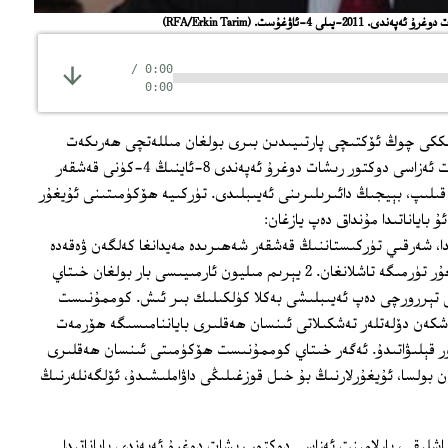
. 2011-يىلى 4-ئاۋغۇست.
(RFA/Erkin Tarim)
/
0:00
0:00
 ئىككى چوڭ ئۆكتىچى پارتىيىدىن بىرى بولغان مىللەتچى ھەرىكەت
پارتىيىسىنىڭ مۇئاۋىن باشلىقى، پارلامېنت ئەزاسى دوكتور رىشات دوغرۇ ئەپەندى 8-ئاينىڭ 4-كۈنى قەشقەر
 قىلىپ، بېيجىڭ دائىرىلىرىنى ئەيىبلىدى. تۈركىيە ھۆكۈمىتىنى ئۇيغۇر
 باياناتىدا مۇنداق دەپ يازغان:
ندا، شەرقىي تۈركىستاننىڭ قەشقەر شەھىرىدە مەيدانغا كەلگەن ۋەقەدە
ئەڭ ئاز 21 كىشى ئۆلگەن، مىڭلارچە ئۇيغۇر تۈرمىگە تاشلانغان. 2 يېرىم مىليون ئارمىيىسى بار بولغان خىتاي
نى تېررورچى دەپ ئەيىبلىشى بەكلا كۈلكىلىك بىر ئىش. كوممۇنىست
ەشكەن دۆلەتلەر تەشكىلاتى ئىنسان ھەقلىرى باياننامىسىگە ھۆرمەت
بۇر قېلىۋاتىدۇ. ئەگەر خىتاي كوممۇنىست ھۆكۈمىتى ئىنسان ھەقلىرى
ن بولسا، ئۇيغۇرلارنىڭ بۇ خىل قوزغىلىڭى داۋاملىشىدۇ، ئۆلگەنلەرنىڭ
لىقى، پارلامېنت ئەزاسى دوكتور رىشات دوغرۇ ئەپەندى باياناتىدا