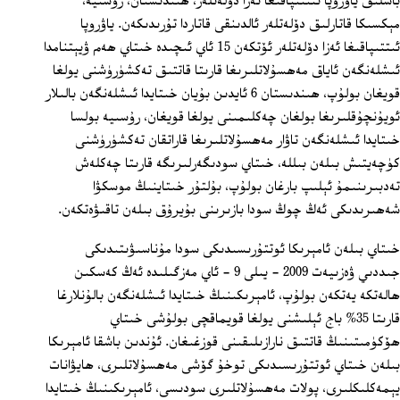
باشلىق ياۋروپا ئىتتىپاقىغا ئەزا دۆلەتلەر، ھىندىستان، رۇسىيە،
مېكسىكا قاتارلىق دۆلەتلەر ئالدىنقى قاتاردا تۇرىدىكەن. ياۋروپا
ئىتتىپاقىغا ئەزا دۆلەتلەر ئۆتكەن 15 ئاي ئىچىدە خىتاي ھەم ۋيېتنامدا
ئىشلەنگەن ئاياق مەھسۇلاتلىرىغا قارىتا قاتتىق تەكشۈرۈشنى يولغا
قويغان بولۇپ، ھىندىستان 6 ئايدىن بۇيان خىتايدا ئىشلەنگەن بالىلار
ئويۇنچۇقلىرىغا بولغان چەكلىمىنى يولغا قويغان، رۇسىيە بولسا
خىتايدا ئىشلەنگەن تاۋار مەھسۇلاتلىرىغا قاراتقان تەكشۈرۈشنى
كۈچەيتىش بىلەن بىللە، خىتاي سودىگەرلىرىگە قارىتا چەكلەش
تەدبىرىنىمۇ ئېلىپ بارغان بولۇپ، بۇلتۇر خىتاينىڭ موسكۋا
شەھىرىدىكى ئەڭ چوڭ سودا بازىرىنى بۇيرۇق بىلەن تاقىۋەتكەن.
خىتاي بىلەن ئامېرىكا ئوتتۇرىسىدىكى سودا مۇناسىۋىتىدىكى
جىددىي ۋەزىيەت 2009 - يىلى 9 - ئاي مەزگىلىدە ئەڭ كەسكىن
ھالەتكە يەتكەن بولۇپ، ئامېرىكىنىڭ خىتايدا ئىشلەنگەن بالۇنلارغا
قارىتا 35% باج ئېلىشنى يولغا قويماقچى بولۇشى خىتاي
ھۆكۈمىتىنىڭ قاتتىق نارازىلىقىنى قوزغىغان. ئۇندىن باشقا ئامېرىكا
بىلەن خىتاي ئوتتۇرىسىدىكى توخۇ گۆشى مەھسۇلاتلىرى، ھايۋانات
يېمەكلىكلىرى، پولات مەھسۇلاتلىرى سودىسى، ئامېرىكىنىڭ خىتايدا