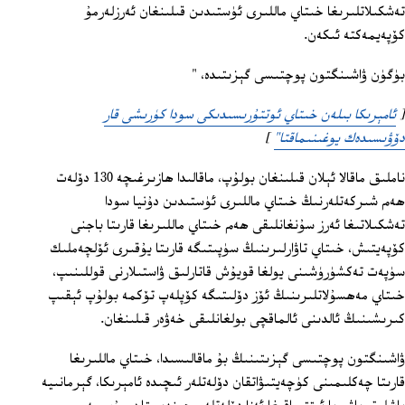
تەشكىلاتلىرىغا خىتاي ماللىرى ئۈستىدىن قىلىنغان ئەرزلەرمۇ
كۆپەيمەكتە ئىكەن.
بۈگۈن ۋاشىنگتون پوچتىسى گېزىتىدە، "
[
ئامېرىكا بىلەن خىتاي ئوتتۇرىسىدىكى سودا كۈرىشى قار
دۆۋىسىدەك يوغىنىماقتا"
]
Opens in new window
ناملىق ماقالا ئېلان قىلىنغان بولۇپ، ماقالىدا ھازىرغىچە 130 دۆلەت
ھەم شىركەتلەرنىڭ خىتاي ماللىرى ئۈستىدىن دۇنيا سودا
تەشكىلاتىغا ئەرز سۇنغانلىقى ھەم خىتاي ماللىرىغا قارىتا باجنى
كۆپەيتىش، خىتاي تاۋارلىرىنىڭ سۈپىتىگە قارىتا يۇقىرى ئۆلچەملىك
سۈپەت تەكشۈرۈشىنى يولغا قويۇش قاتارلىق ۋاستىلارنى قوللىنىپ،
خىتاي مەھسۇلاتلىرىنىڭ ئۆز دۆلىتىگە كۆپلەپ تۆكمە بولۇپ ئېقىپ
كىرىشىنىڭ ئالدىنى ئالماقچى بولغانلىقى خەۋەر قىلىنغان.
ۋاشىنگتون پوچتىسى گېزىتىنىڭ بۇ ماقالىسىدا، خىتاي ماللىرىغا
قارىتا چەكلىمىنى كۈچەيتىۋاتقان دۆلەتلەر ئىچىدە ئامېرىكا، گېرمانىيە