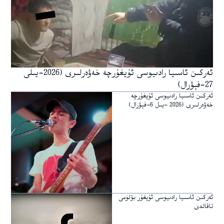
ئەركىن ئاسىيا رادىيوسى ئۇيغۇرچە خەۋەرلىرى (2026-يىلى
27-فېۋرال)
ئەركىن ئاسىيا رادىيوسى ئۇيغۇرچە
خەۋەرلىرى (2026 -يىل 6-فېۋرال)
ئەركىن ئاسىيا رادىيوسى ئۇيغۇر بۆلۈمى
تاقالدى