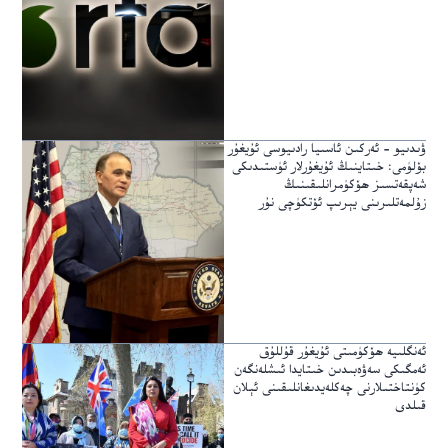
ۋىدىيو – ئەركىن ئاسىيا رادىيوسى ئۇيغۇر
بۆلۈمى: خىتاينىڭ ئۇيغۇرلار ئۈستىدىكى
شەپقەتسىز ھۆكۈمرانلىقىنىڭ
زۇلمەتلىرىنى يېرىپ ئۆتكۈچى نۇر
ئەنگلىيە ھۆكۈمىتى ئۇيغۇر قۇللۇق
ئەمگىكى سەۋەبىدىن خىتايدا ئىشلەنگەن
كۈنتاختىلارنى چەكلەيدىغانلىقىنى ئېلان
قىلدى