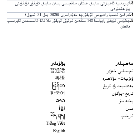
3
.
گېرمانىيە ئاخباراتى سابىق خىتاي ساقچىسى بىلەن سابىق ئۇيغۇر تۇتقۇننى
يۈزلەشتۈردى
4
.
ئەركىن ئاسىيا رادىيوسى ئۇيغۇرچە خەۋەرلىرى (2026-يىل 31-ئىيۇل)
5
.
جەنۇبىي ئۇيغۇر رايونىدا 143 مىڭدىن ئارتۇق ئويغۇر بالا ئاتا-ئانىسىدىن ئايرىلىپ
قالغان
سەھىپىلەر
بۆلۈملەر
تەپسىلىي خەۋەر
普通话
ۋەزىيەت- مۇلاھىزە
粤语
مەدەنىيەت ۋە تارىخ
မြန်မာ
تارىخ-بۈگۈن
한국어
يەتتە سۇ
ລາວ
سىن
ខ្មែរ
ئارخىپ
བོད་སྐད།
Tiếng Việt
English