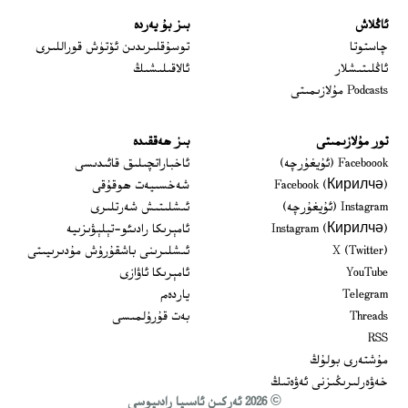
ئاڭلاش
بىز بۇ يەردە
 window
چاستوتا
توسۇقلىرىدىن ئۆتۈش قوراللىرى
ئاڭلىتىشلار
ئالاقىلىشىڭ
Podcasts مۇلازىمىتى
تور مۇلازىمىتى
بىز ھەققىدە
Opens in new window
Faceboook (ئۇيغۇرچە)
ئاخباراتچىلىق قائىدىسى
Opens in new window
Facebook (Кирилчә)
شەخسىيەت ھوقۇقى
Opens in new window
Instagram (ئۇيغۇرچە)
ئىشلىتىش شەرتلىرى
Opens in new window
Instagram (Кирилчә)
ئامېرىكا رادىئو-تېلېۋىزىيە
window
Opens in new window
X (Twitter)
ئىشلىرىنى باشقۇرۇش مۇدىرىيىتى
Opens in new window
Opens in new window
YouTube
ئامېرىكا ئاۋازى
Opens in new window
Telegram
ياردەم
Opens in new window
Threads
بەت قۇرۇلمىسى
RSS
مۇشتەرى بولۇڭ
خەۋەرلىرىڭىزنى ئەۋەتىڭ
© 2026 ئەركىن ئاسىيا رادىيوسى