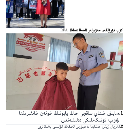
كۆپ كۆرۈلگەن خەۋەرلەر (Most Read)
RFA
1
.
سابىق خىتاي ساقچى جاڭ يابونىڭ خوتەن خانئېرىقتا
ۋەزىپە ئۆتىگەنلىكى دەلىللەندى
2
.
ئادريان زېنز: خىتايدا مەجبۇرىي ئەمگەك كۆلىمى يەنىلا زور