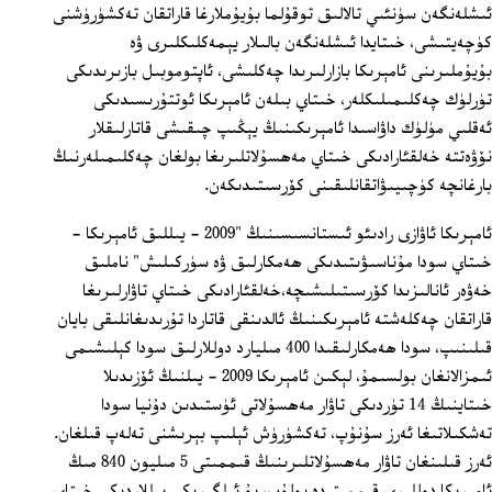
ئىشلەنگەن سۈنئىي تالالىق توقۇلما بۇيۇملارغا قاراتقان تەكشۈرۈشنى
كۈچەيتىشى، خىتايدا ئىشلەنگەن بالىلار يېمەكلىكلىرى ۋە
بۇيۇملىرىنى ئامېرىكا بازارلىرىدا چەكلىشى، ئاپتوموبىل بازىرىدىكى
تۈرلۈك چەكلىمىلىكلەر، خىتاي بىلەن ئامېرىكا ئوتتۇرىسىدىكى
ئەقلىي مۈلۈك داۋاسىدا ئامېرىكىنىڭ يېڭىپ چىقىشى قاتارلىقلار
نۆۋەتتە خەلقئارادىكى خىتاي مەھسۇلاتلىرىغا بولغان چەكلىمىلەرنىڭ
بارغانچە كۈچىيىۋاتقانلىقىنى كۆرسىتىدىكەن.
ئامېرىكا ئاۋازى رادىئو ئىستانسىسىنىڭ "2009 - يىللىق ئامېرىكا -
خىتاي سودا مۇناسىۋىتىدىكى ھەمكارلىق ۋە سۈركىلىش" ناملىق
خەۋەر ئانالىزىدا كۆرسىتىلىشىچە،خەلقئارادىكى خىتاي تاۋارلىرىغا
قاراتقان چەكلەشتە ئامېرىكىنىڭ ئالدىنقى قاتاردا تۇرىدىغانلىقى بايان
قىلىنىپ، سودا ھەمكارلىقىدا 400 مىليارد دوللارلىق سودا كېلىشىمى
ئىمزالانغان بولسىمۇ، لېكىن ئامېرىكا 2009 - يىلنىڭ ئۆزىدىلا
خىتاينىڭ 14 تۈردىكى تاۋار مەھسۇلاتى ئۈستىدىن دۇنيا سودا
تەشكىلاتىغا ئەرز سۇنۇپ، تەكشۈرۈش ئېلىپ بېرىشنى تەلەپ قىلغان.
ئەرز قىلىنغان تاۋار مەھسۇلاتلىرىنىڭ قىممىتى 5 مىليون 840 مىڭ
ئامېرىكا دوللىرى قىممىتىدە بولۇپ، بۇ ئىلگىرىكى يىللاردىكى خىتاي