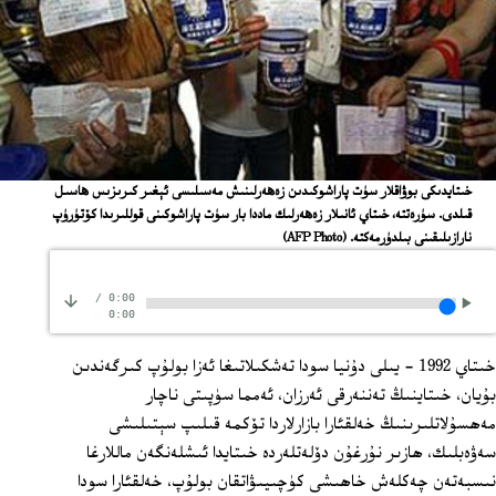
ﺧﯩﺘﺎﻳﺪﯨﻜﻰ ﺑﻮﯞﺍﻗﻼﺭ ﺳﯜﺕ ﭘﺎﺭﺍﺷﻮﻛﯩﺪﯨﻦ ﺯﻩﻫﻪﺭﻟﯩﻨﯩﺶ ﻣﻪﺳﯩﻠﯩﺴﻰ ﺋﯧﻐﯩﺮ ﻛﯩﺮﯨﺰﯨﺲ ﻫﺎﺳﯩﻞ
ﻗﯩﻠﺪﻯ. ﺳﯜﺭﻩﺗﺘﻪ، ﺧﯩﺘﺎﻱ ﺋﺎﻧﯩﻼﺭ ﺯﻩﻫﻪﺭﻟﯩﻚ ﻣﺎﺩﺩﺍ ﺑﺎﺭ ﺳﯜﺕ ﭘﺎﺭﺍﺷﻮﻛﯩﻨﻰ ﻗﻮﻟﻠﯩﺮﯨﺪﺍ ﻛﯚﺗﯜﺭﯛﭖ
ﻧﺎﺭﺍﺯﯨﻠﯩﻘﯩﻨﻰ ﺑﯩﻠﺪﯛﺭﻣﻪﻛﺘﻪ.
(AFP Photo)
/
0:00
0:00
خىتاي 1992 - يىلى دۇنيا سودا تەشكىلاتىغا ئەزا بولۇپ كىرگەندىن
بۇيان، خىتاينىڭ تەننەرقى ئەرزان، ئەمما سۈپىتى ناچار
مەھسۇلاتلىرىنىڭ خەلقئارا بازارلاردا تۆكمە قىلىپ سېتىلىشى
سەۋەبلىك، ھازىر نۇرغۇن دۆلەتلەردە خىتايدا ئىشلەنگەن ماللارغا
نىسبەتەن چەكلەش خاھىشى كۈچىيىۋاتقان بولۇپ، خەلقئارا سودا