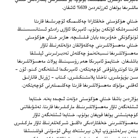
ماللىرىغا بولغان ئەرزلەردىن 639% ئاشقان.
خىتاي ھۆكۈمىتى خەلقئارادا چەكلىمىگە ئۇچرىشىغا قارىتا
ئەنسىرەشكە ئۆتكەن بولۇپ، ئامېرىكا ئاۋازى رادىئو ئىستانسىسىنىڭ
تۈنۈگۈنكى خەۋىرىدە بايان قىلىشىچە، ھازىر خىتاي ھۆكۈمىتى
خىتاي مەھسۇلاتلىرىنى چەكلەۋاتقان دۆلەتلەرنىڭ تاۋار
مەھسۇلاتلىرىغا نىسبەتەنمۇ چەكلەش تەدبىرلىرىنى ئېلىشقا
باشلىغان. خىتايمۇ ئامېرىكا ھەم رۇسىيىنىڭ پولات مەھسۇلاتلىرىغا
قارىتا كونتروللۇقنى كۈچەيتكەن، ئامېرىكىدا ئىشلەنگەن كىنو، ئۇن -
سىن بۇيۇملىرى، ناخشا پلاستىنكىلىرى، كىتاب - ژۇرنال قاتارلىق
ئەقلىي مۈلۈك مەھسۇلاتلىرىغا قارىتا چەكلىمىلەرنى كۈچەيتكەن.
بۇلاردىن باشقا خىتاي ھۆكۈمىتى دۆلەت ئىچىدە يەنە، خىتايدا
ئىشلەنگەن تاۋار مەھسۇلاتلىرىنىڭ ماركىلىرىغا قارىتا، تەشۋىقاتنى
كۈچەيتىشنى يولغا قويغان بولۇپ، خىتايدا ئىشلەنگەن تاۋار
مەھسۇلاتلىرىنى خەلقئارادىكى داڭلىق شىركەتلەرنىڭ تاۋار ماركىلىرى
بىلەن بىرلەشتۈرۈپ ئېلان بېرىشتەك يېڭى ئۇسۇلنى قوللىنىشقا