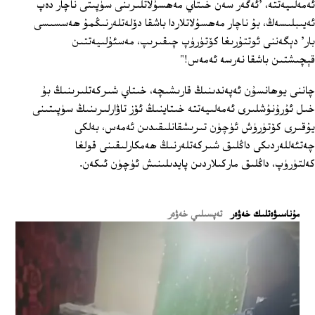
ئەمەلىيەتتە، 'ئەگەر سەن خىتاي مەھسۇلاتلىرىنى سۈپىتى ناچار دەپ
ئەيىبلىسەڭ، بۇ ناچار مەھسۇلاتلاردا باشقا دۆلەتلەرنىڭمۇ ھەسسىسى
بار' دېگەننى ئوتتۇرىغا كۆتۈرۈپ چىقىرىپ، مەسئۇلىيەتتىن
قېچىشتىن باشقا نەرسە ئەمەس!"
چاننى يوھانسۇن ئەپەندىنىڭ قارىشىچە، خىتاي شىركەتلىرىنىڭ بۇ
خىل ئۇرۇنۇشلىرى ئەمەلىيەتتە خىتاينىڭ ئۆز تاۋارلىرىنىڭ سۈپىتىنى
يۇقىرى كۆتۈرۈش ئۈچۈن تىرىشقانلىقىدىن ئەمەس، بەلكى
چەتئەللەردىكى داڭلىق شىركەتلەرنىڭ ھەمكارلىقىنى قولغا
كەلتۈرۈپ، داڭلىق ماركىلاردىن پايدىلىنىش ئۈچۈن ئىكەن.
ﻣﯘﻧﺎﺳﯩﯟﻩﺗﻠﯩﻚ ﺧﻪﯞﻩﺭ
تەپسىلىي خەۋەر