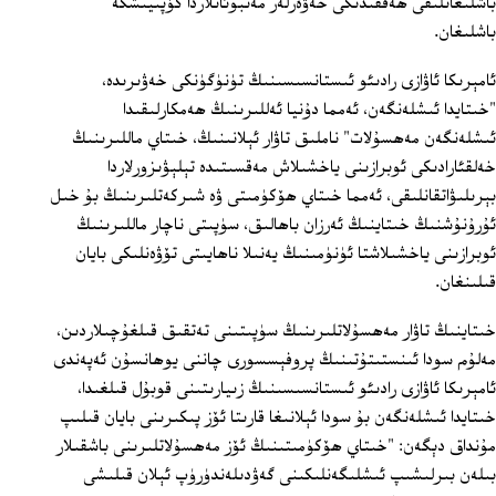
باشلىغانلىقى ھەققىدىكى خەۋەرلەر مەتبۇئاتلاردا كۆپىيىشكە
باشلىغان.
ئامېرىكا ئاۋازى رادىئو ئىستانسىسىنىڭ تۈنۈگۈنكى خەۋىرىدە،
"خىتايدا ئىشلەنگەن، ئەمما دۇنيا ئەللىرىنىڭ ھەمكارلىقىدا
ئىشلەنگەن مەھسۇلات" ناملىق تاۋار ئېلانىنىڭ، خىتاي ماللىرىنىڭ
خەلقئارادىكى ئوبرازىنى ياخشىلاش مەقسىتىدە تېلېۋىزورلاردا
بېرىلىۋاتقانلىقى، ئەمما خىتاي ھۆكۈمىتى ۋە شىركەتلىرىنىڭ بۇ خىل
ئۇرۇنۇشنىڭ خىتاينىڭ ئەرزان باھالىق، سۈپىتى ناچار ماللىرىنىڭ
ئوبرازىنى ياخشىلاشتا ئۈنۈمىنىڭ يەنىلا ناھايىتى تۆۋەنلىكى بايان
قىلىنغان.
خىتاينىڭ تاۋار مەھسۇلاتلىرىنىڭ سۈپىتىنى تەتقىق قىلغۇچىلاردىن،
مەلۇم سودا ئىنستىتۇتىنىڭ پروفېسسورى چاننى يوھانسۇن ئەپەندى
ئامېرىكا ئاۋازى رادىئو ئىستانسىسىنىڭ زىيارىتىنى قوبۇل قىلغىدا،
خىتايدا ئىشلەنگەن بۇ سودا ئېلانىغا قارىتا ئۆز پىكىرىنى بايان قىلىپ
مۇنداق دېگەن: "خىتاي ھۆكۈمىتىنىڭ ئۆز مەھسۇلاتلىرىنى باشقىلار
بىلەن بىرلىشىپ ئىشلىگەنلىكىنى گەۋدىلەندۈرۈپ ئېلان قىلىشى