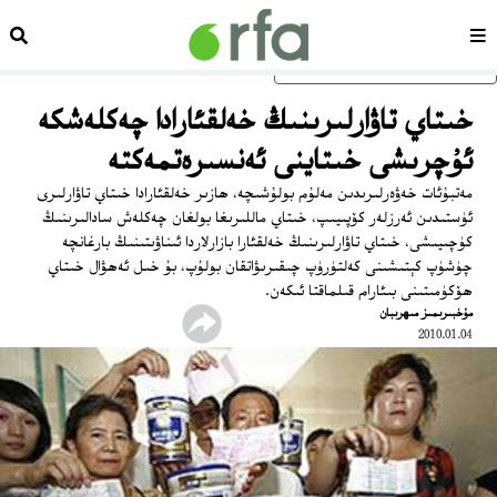
سەھىپە
ئىزد
ئاساسلىق مەزمۇنغا ئاتلاڭ
خىتاي تاۋارلىرىنىڭ خەلقئارادا چەكلەشكە
ئۇچرىشى خىتاينى ئەنسىرەتمەكتە
مەتبۇئات خەۋەرلىرىدىن مەلۇم بولۇشىچە، ھازىر خەلقئارادا خىتاي تاۋارلىرى
ئۈستىدىن ئەرزلەر كۆپىيىپ، خىتاي ماللىرىغا بولغان چەكلەش سادالىرىنىڭ
كۈچىيىشى، خىتاي تاۋارلىرىنىڭ خەلقئارا بازارلاردا ئىناۋىتىنىڭ بارغانچە
چۈشۈپ كېتىشىنى كەلتۈرۈپ چىقىرىۋاتقان بولۇپ، بۇ خىل ئەھۋال خىتاي
ھۆكۈمىتىنى بىئارام قىلماقتا ئىكەن.
ﻣﯘﺧﺒﯩﺮﯨﻤﯩﺰ ﻣﯩﻬﺮﯨﺒﺎﻥ
2010.01.04