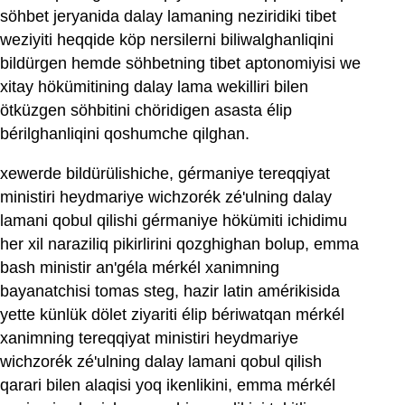
söhbet jeryanida dalay lamaning neziridiki tibet
weziyiti heqqide köp nersilerni biliwalghanliqini
bildürgen hemde söhbetning tibet aptonomiyisi we
xitay hökümitining dalay lama wekilliri bilen
ötküzgen söhbitini chöridigen asasta élip
bérilghanliqini qoshumche qilghan.
xewerde bildürülishiche, gérmaniye tereqqiyat
ministiri heydmariye wichzorék zé'ulning dalay
lamani qobul qilishi gérmaniye hökümiti ichidimu
her xil naraziliq pikirlirini qozghighan bolup, emma
bash ministir an'géla mérkél xanimning
bayanatchisi tomas steg, hazir latin amérikisida
yette künlük dölet ziyariti élip bériwatqan mérkél
xanimning tereqqiyat ministiri heydmariye
wichzorék zé'ulning dalay lamani qobul qilish
qarari bilen alaqisi yoq ikenlikini, emma mérkél