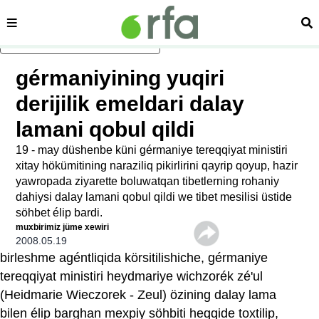
sehipe
izd
asasliq mezmungha atlang
gérmaniyining yuqiri
derijilik emeldari dalay
lamani qobul qildi
19 - may düshenbe küni gérmaniye tereqqiyat ministiri
xitay hökümitining naraziliq pikirlirini qayrip qoyup, hazir
yawropada ziyarette boluwatqan tibetlerning rohaniy
dahiysi dalay lamani qobul qildi we tibet mesilisi üstide
söhbet élip bardi.
muxbirimiz jüme xewiri
2008.05.19
birleshme agéntliqida körsitilishiche, gérmaniye
tereqqiyat ministiri heydmariye wichzorék zé'ul
(Heidmarie Wieczorek - Zeul) özining dalay lama
bilen élip barghan mexpiy söhbiti heqqide toxtilip,