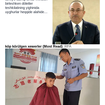
birleshken döletler
teshkilatining yighinida
uyghurlar heqqide alahide
toxtaldi
köp körülgen xewerler (Most Read)
RFA