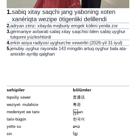
1
.
sabiq xitay saqchi jang yaboning xoten
xanériqta wezipe ötigenliki delillendi
2
.
adryan zénz: xitayda mejburiy emgek kölimi yenila zor
3
.
gérmaniye axbarati sabiq xitay saqchisi bilen sabiq uyghur
tutqunni yüzleshtürdi
4
.
erkin asiya radiyosi uyghurche xewerliri (2026-yil 31-iyul)
5
.
jenubiy uyghur rayonida 143 mingdin artuq oyghur bala ata-
anisidin ayrilip qalghan
sehipiler
bölümler
tepsiliy xewer
普通话
weziyet- mulahize
粤语
medeniyet we tarix
မြန်မာ
tarix-bügün
한국어
yette su
ລາວ
sin
ខ្មែរ