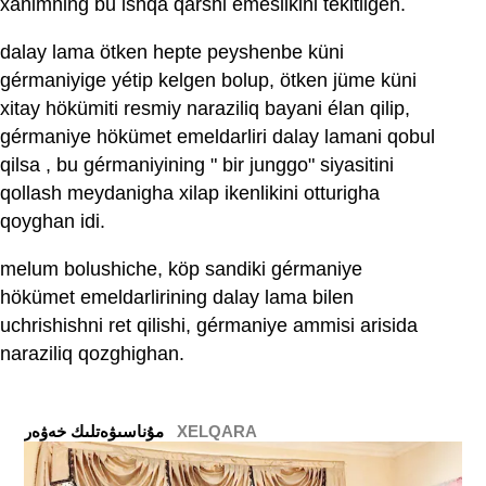
xanimning bu ishqa qarshi emeslikini tekitligen.
dalay lama ötken hepte peyshenbe küni
gérmaniyige yétip kelgen bolup, ötken jüme küni
xitay hökümiti resmiy naraziliq bayani élan qilip,
gérmaniye hökümet emeldarliri dalay lamani qobul
qilsa , bu gérmaniyining " bir junggo" siyasitini
qollash meydanigha xilap ikenlikini otturigha
qoyghan idi.
melum bolushiche, köp sandiki gérmaniye
hökümet emeldarlirining dalay lama bilen
uchrishishni ret qilishi, gérmaniye ammisi arisida
naraziliq qozghighan.
XELQARA
ﻣﯘﻧﺎﺳﯩﯟﻩﺗﻠﯩﻚ ﺧﻪﯞﻩﺭ