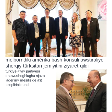
mélborndiki amérika bash konsuli awstiraliye
sherqiy türksitan jemiyitini ziyaret qildi
türkiye «iyi» partiyesi
chawushoghlugha «jaza
lagérliri» mesilisige a'it
teleplirini sundi