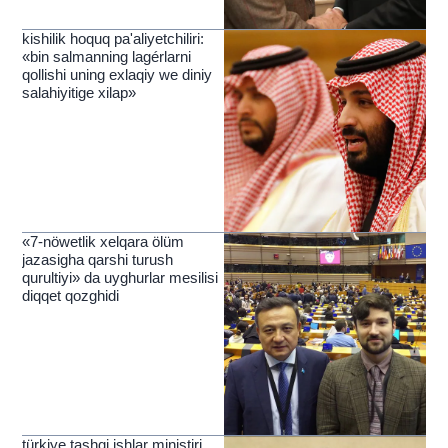
kishilik hoquq pa'aliyetchiliri:
«bin salmanning lagérlarni
qollishi uning exlaqiy we diniy
salahiyitige xilap»
«7-nöwetlik xelqara ölüm
jazasigha qarshi turush
qurultiyi» da uyghurlar mesilisi
diqqet qozghidi
türkiye tashqi ishlar ministiri