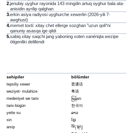
2
.
jenubiy uyghur rayonida 143 mingdin artuq oyghur bala ata-
anisidin ayrilip qalghan
3
.
erkin asiya radiyosi uyghurche xewerliri (2026-yili 7-
awghust)
4
.
memet toxti: xitay chet ellerge sozghan ”uzun qoli“ni
qanuniy asasqa ige qildi
5
.
sabiq xitay saqchi jang yaboning xoten xanériqta wezipe
ötigenliki delillendi
sehipiler
bölümler
tepsiliy xewer
普通话
weziyet- mulahize
粤语
medeniyet we tarix
မြန်မာ
tarix-bügün
한국어
yette su
ລາວ
sin
ខ្មែរ
arxip
བོད་སྐད།