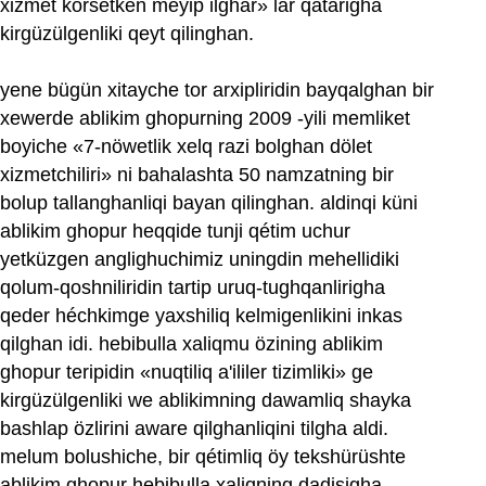
xizmet körsetken méyip ilghar» lar qatarigha
kirgüzülgenliki qeyt qilinghan.
yene bügün xitayche tor arxipliridin bayqalghan bir
xewerde ablikim ghopurning 2009 ‏-yili memliket
boyiche «7‏-nöwetlik xelq razi bolghan dölet
xizmetchiliri» ni bahalashta 50 namzatning bir
bolup tallanghanliqi bayan qilinghan. aldinqi küni
ablikim ghopur heqqide tunji qétim uchur
yetküzgen anglighuchimiz uningdin mehellidiki
qolum-qoshniliridin tartip uruq-tughqanlirigha
qeder héchkimge yaxshiliq kelmigenlikini inkas
qilghan idi. hebibulla xaliqmu özining ablikim
ghopur teripidin «nuqtiliq a'ililer tizimliki» ge
kirgüzülgenliki we ablikimning dawamliq shayka
bashlap özlirini aware qilghanliqini tilgha aldi.
melum bolushiche, bir qétimliq öy tekshürüshte
ablikim ghopur hebibulla xaliqning dadisigha