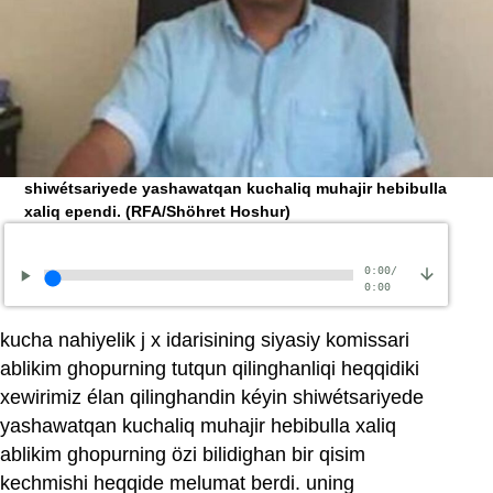
shiwétsariyede yashawatqan kuchaliq muhajir hebibulla
xaliq ependi.
(RFA/Shöhret Hoshur)
0:00
/
0:00
kucha nahiyelik j x idarisining siyasiy komissari
ablikim ghopurning tutqun qilinghanliqi heqqidiki
xewirimiz élan qilinghandin kéyin shiwétsariyede
yashawatqan kuchaliq muhajir hebibulla xaliq
ablikim ghopurning özi bilidighan bir qisim
kechmishi heqqide melumat berdi. uning