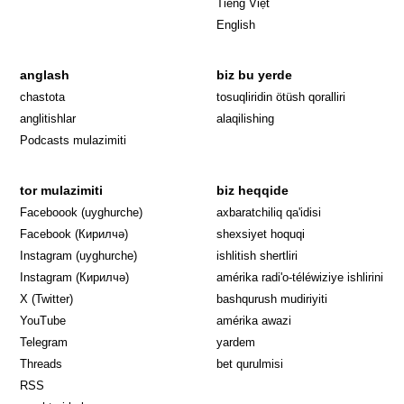
Tiếng Việt
English
anglash
biz bu yerde
Opens in 
chastota
tosuqliridin ötüsh qoralliri
anglitishlar
alaqilishing
Podcasts mulazimiti
tor mulazimiti
biz heqqide
Opens in new window
Faceboook (uyghurche)
axbaratchiliq qa'idisi
Opens in new window
Facebook (Кирилчә)
shexsiyet hoquqi
Opens in new window
Instagram (uyghurche)
ishlitish shertliri
Opens in new window
Instagram (Кирилчә)
amérika radi'o-téléwiziye ishlirini
Opens in new window
Opens in new
X (Twitter)
bashqurush mudiriyiti
Opens in new window
Opens in new window
YouTube
amérika awazi
Opens in new window
Telegram
yardem
Opens in new window
Threads
bet qurulmisi
RSS