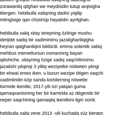
zorawanliq qilghan we meydisidin tutup arqisigha
ittergen. hebibulla xaliqning dadisi yiqilip
méngisige qan chüshüp hayatidin ayrilghan.
hebibulla xaliq xitay terepning özlirige mushu
derijide sadiq bir xadiminimu jazalighanliqigha
heyran qalghanliqini bildürdi. emma xotenlik sabiq
mehbus memettursun osmanning bayan
qilishiche, xitayning özige sadiq saqchilirinimu
jazalishi yéqinqi 3 yilliq weziyetke nisbeten yéngi
bir ehwal emes iken. u burun wezipe ötigen saqchi
xadimliridin köp sanda kishilerning nöwette
türmide ikenliki, 2017‏-yili özi yatqan guma
qamaqxanisining her bir kamirida az dégende bir
neper saqchining qamaqliq ikenlikini ilgiri sürdi.
hebibulla xaliq yene 2013 ‏-yili kuchada yüz bergen