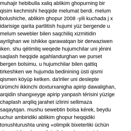
muhajir hebibulla xaliq ablikim ghopurning bir
qisim kechmishi heqqide melumat berdi. melum
bolushiche, ablikim ghopur 2008 ‏-yili kuchada j x
idarisige qarita partlitish hujumi yüz bergende u
melum sewebler bilen saqchiliq xizmitidin
ayrilghan we ishikke qarawatqan bir derwaziwen
iken. shu qétimliq weqede hujumchilar uni jénini
saqlash heqqide agahlandurghan we purset
bergen bolsimu, u hujumchilar bilen qattiq
tirkeshken we hujumda bedinining üsti qismi
qismen köyüp ketken. da'iriler uni deslepte
ürümchi ikkinchi doxturxanigha apirip dawalighan,
arqidin shangxeyge apirip yanpash térisini yüzige
chaplash arqiliq jarahet izlirini sellimaza
saqaytqan. mushu sewebtin bolsa kérek, beydu
uchur ambiridiki ablikim ghopur heqqidiki
tonushturushta uning «olimpik bixeterliki üchün