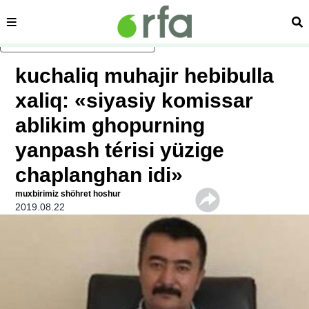
sehipe
izd
asasliq mezmungha atlang
kuchaliq muhajir hebibulla
xaliq: «siyasiy komissar
ablikim ghopurning
yanpash térisi yüzige
chaplanghan idi»
muxbirimiz shöhret hoshur
2019.08.22