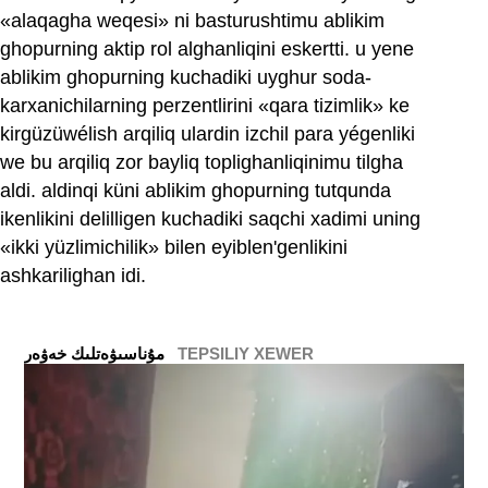
«alaqagha weqesi» ni basturushtimu ablikim
ghopurning aktip rol alghanliqini eskertti. u yene
ablikim ghopurning kuchadiki uyghur soda-
karxanichilarning perzentlirini «qara tizimlik» ke
kirgüzüwélish arqiliq ulardin izchil para yégenliki
we bu arqiliq zor bayliq toplighanliqinimu tilgha
aldi. aldinqi küni ablikim ghopurning tutqunda
ikenlikini delilligen kuchadiki saqchi xadimi uning
«ikki yüzlimichilik» bilen eyiblen'genlikini
ashkarilighan idi.
TEPSILIY XEWER
ﻣﯘﻧﺎﺳﯩﯟﻩﺗﻠﯩﻚ ﺧﻪﯞﻩﺭ