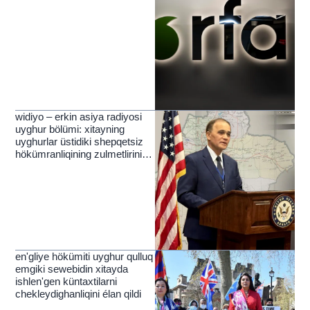
widiyo – erkin asiya radiyosi
uyghur bölümi: xitayning
uyghurlar üstidiki shepqetsiz
hökümranliqining zulmetlirini
yérip ötküchi nur
en'gliye hökümiti uyghur qulluq
emgiki sewebidin xitayda
ishlen'gen küntaxtilarni
chekleydighanliqini élan qildi