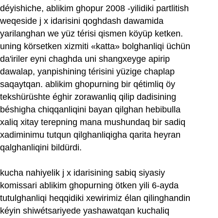
déyishiche, ablikim ghopur 2008 ‏-yilidiki partlitish
weqeside j x idarisini qoghdash dawamida
yarilanghan we yüz térisi qismen köyüp ketken.
uning körsetken xizmiti «katta» bolghanliqi üchün
da'iriler eyni chaghda uni shangxeyge apirip
dawalap, yanpishining térisini yüzige chaplap
saqaytqan. ablikim ghopurning bir qétimliq öy
tekshürüshte éghir zorawanliq qilip dadisining
béshigha chiqqanliqini bayan qilghan hebibulla
xaliq xitay terepning mana mushundaq bir sadiq
xadiminimu tutqun qilghanliqigha qarita heyran
qalghanliqini bildürdi.
kucha nahiyelik j x idarisining sabiq siyasiy
komissari ablikim ghopurning ötken yili 6-ayda
tutulghanliqi heqqidiki xewirimiz élan qilinghandin
kéyin shiwétsariyede yashawatqan kuchaliq