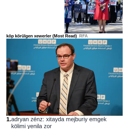
köp körülgen xewerler (Most Read)
RFA
1
.
adryan zénz: xitayda mejburiy emgek
kölimi yenila zor