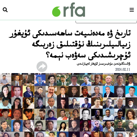
سەھىپە
ئىزد
ئاساسلىق مەزمۇنغا ئاتلاڭ
تارىخ ۋە مەدەنىيەت ساھەسىدىكى ئۇيغۇر
زىيالىيلىرىنىڭ نۇقتىلىق زەربىگە
ئۇچرىشىدىكى سەۋەب نېمە؟
ۋاشىنگتوندىن مۇخبىرىمىز ئۇيغار تەييارلىدى
2024.02.11