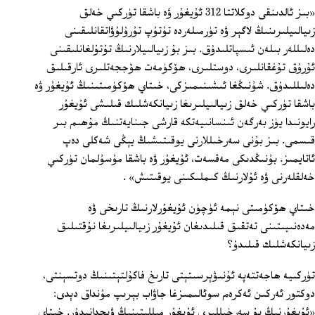
«بىز ئالدىنقى دوكلاتتا 312 ئۇيغۇر ۋە باشقا تۈركىي خەلق
زىيالىيلىرىنىڭ لاگېر ۋە تۈرمىلەردە تۇتۇپ تۇرۇلۇۋاتقانلىقىنى
دەلىللەر بىلەن ئىسپاتلىدۇق. بىز بۇ زىيالىيلارنىڭ تۇتۇلغانلىقىنى
ئۇرۇق تۇغقانلىرى، دوستلىرى، ھۆكۈمەت ھۆججەتلىرى ئارقىلىق
دەلىللىدۇق. شۇنىڭغا ئىشىنىمىزكى، خىتاي ھۆكۈمىتىنىڭ ئۇيغۇر ۋە
باشقا تۈركىي خەلق زىيالىيلىرىغا زىيانكەشلىك قىلىشى ئۇيغۇر
رايونىدا يۈز بەرگەن ئىنسانىيەتكە قارشى جىنايەتنىڭ مۇھىم بىر
قىسمى. بىز بۇنى سەرخىللارنى يوقىتىشىڭ يېڭى شەكلى دەپ
ئاتايمىز. بۇنىڭدىكى مەقسەت، ئۇيغۇر ۋە باشقا مۇسۇلمان تۈركىي
خەلقلەرنى ۋە ئۇلارنىڭ كىملىكىنى يوقىتىش» .
خىتاي ھۆكۈمىتى نېمە ئۈچۈن ئۇيغۇرلارنىڭ تارىخى ۋە
مەدەنىيىتىنى تەتقىق قىلىدىغان ئۇيغۇر زىيالىيلىرىغا نۇقتىلىق
زىيانكەشلىك قىلىدۇ؟
تۈركىيە ھاجەتتەپە ئۇنىۋېرسىتېتى تارىخ فاكۇلتېتىنىڭ دوتسېنتى،
دوكتور ئەركىن ئەكرەم سوئالىمىزغا جاۋاب بېرىپ مۇنداق دېدى:
«ئۇيغۇرنىڭ بۇ سەرخىللىرى ئۇيغۇر مىللىتىنىڭ ۋىجدانىدۇر. خىتاي