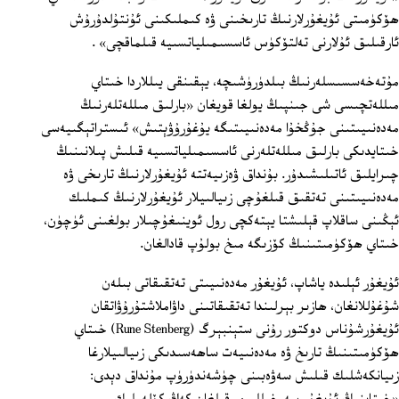
ھۆكۈمىتى ئۇيغۇرلارنىڭ تارىخىنى ۋە كىملىكىنى ئۇنتۇلدۇرۇش
ئارقىلىق ئۇلارنى تەلتۆكۈس ئاسسىمىلياتسىيە قىلماقچى» .
مۇتەخەسسىسلەرنىڭ بىلدۈرۈشىچە، يېقىنقى يىللاردا خىتاي
مىللەتچىسى شى جىنپىڭ يولغا قويغان «بارلىق مىللەتلەرنىڭ
مەدەنىيىتىنى جۇڭخۇا مەدەنىيىتىگە يۇغۇرۇۋېتىش» ئىستراتېگىيەسى
خىتايدىكى بارلىق مىللەتلەرنى ئاسسىمىلياتسىيە قىلىش پىلانىنىڭ
چىرايلىق ئاتىلىشىدۇر. بۇنداق ۋەزىيەتتە ئۇيغۇرلارنىڭ تارىخى ۋە
مەدەنىيىتىنى تەتقىق قىلغۇچى زىيالىيلار ئۇيغۇرلارنىڭ كىملىك
ئېڭىنى ساقلاپ قېلىشتا يېتەكچى رول ئوينىغۇچىلار بولغىنى ئۈچۈن،
خىتاي ھۆكۈمىتىنىڭ كۆزىگە مىخ بولۇپ قادالغان.
ئۇيغۇر ئېلىدە ياشاپ، ئۇيغۇر مەدەنىيىتى تەتقىقاتى بىلەن
شۇغۇللانغان، ھازىر بېرلىندا تەتقىقاتىنى داۋاملاشتۇرۇۋاتقان
ئۇيغۇرشۇناس دوكتور رۇنى ستېنبېرگ (Rune Stenberg) خىتاي
ھۆكۈمىتىنىڭ تارىخ ۋە مەدەنىيەت ساھەسىدىكى زىيالىيلارغا
زىيانكەشلىك قىلىش سەۋەبىنى چۈشەندۈرۈپ مۇنداق دېدى: