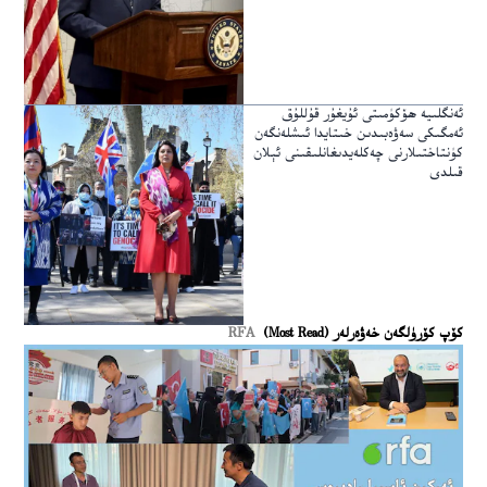
ئەنگلىيە ھۆكۈمىتى ئۇيغۇر قۇللۇق
ئەمگىكى سەۋەبىدىن خىتايدا ئىشلەنگەن
كۈنتاختىلارنى چەكلەيدىغانلىقىنى ئېلان
قىلدى
كۆپ كۆرۈلگەن خەۋەرلەر (Most Read)
RFA