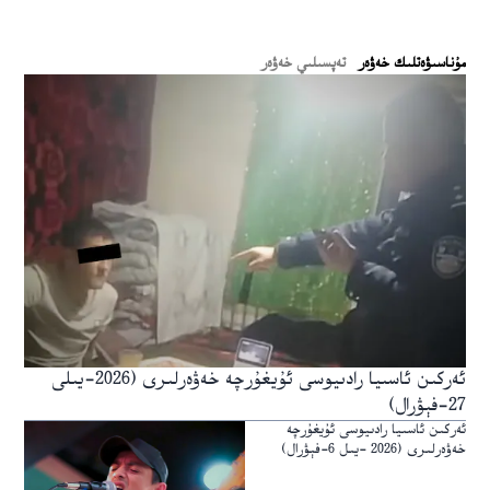
ﻣﯘﻧﺎﺳﯩﯟﻩﺗﻠﯩﻚ ﺧﻪﯞﻩﺭ
تەپسىلىي خەۋەر
ئەركىن ئاسىيا رادىيوسى ئۇيغۇرچە خەۋەرلىرى (2026-يىلى
27-فېۋرال)
ئەركىن ئاسىيا رادىيوسى ئۇيغۇرچە
خەۋەرلىرى (2026 -يىل 6-فېۋرال)