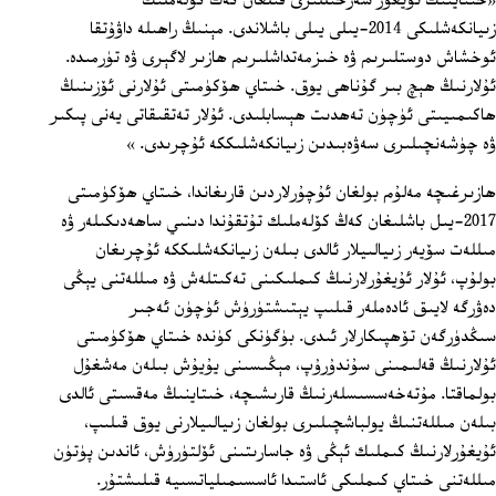
«خىتاينىڭ ئۇيغۇر سەرخىللىرى قىلغان كەڭ كۆلەملىك
زىيانكەشلىكى 2014-يىلى يىلى باشلاندى. مېنىڭ راھىلە داۋۇتقا
ئوخشاش دوستلىرىم ۋە خىزمەتداشلىرىم ھازىر لاگېرى ۋە تۈرمىدە.
ئۇلارنىڭ ھېچ بىر گۇناھى يوق. خىتاي ھۆكۈمىتى ئۇلارنى ئۆزىنىڭ
ھاكىمىيىتى ئۈچۈن تەھدىت ھېسابلىدى. ئۇلار تەتقىقاتى يەنى پىكىر
ۋە چۈشەنچىلىرى سەۋەبىدىن زىيانكەشلىككە ئۇچرىدى. »
ھازىرغىچە مەلۇم بولغان ئۇچۇرلاردىن قارىغاندا، خىتاي ھۆكۈمىتى
2017-يىل باشلىغان كەڭ كۆلەملىك تۇتقۇندا دىنىي ساھەدىكىلەر ۋە
مىللەت سۆيەر زىيالىيلار ئالدى بىلەن زىيانكەشلىككە ئۇچرىغان
بولۇپ، ئۇلار ئۇيغۇرلارنىڭ كىملىكىنى تەكىتلەش ۋە مىللەتنى يېڭى
دەۋرگە لايىق ئادەملەر قىلىپ يېتىشتۈرۈش ئۈچۈن ئەجىر
سىڭدۈرگەن تۆھپىكارلار ئىدى. بۈگۈنكى كۈندە خىتاي ھۆكۈمىتى
ئۇلارنىڭ قەلىمىنى سۇندۇرۇپ، مېڭىسىنى يۇيۇش بىلەن مەشغۇل
بولماقتا. مۇتەخەسسىسلەرنىڭ قارىشىچە، خىتاينىڭ مەقسىتى ئالدى
بىلەن مىللەتنىڭ يولباشچىلىرى بولغان زىيالىيلارنى يوق قىلىپ،
ئۇيغۇرلارنىڭ كىملىك ئېڭى ۋە جاسارىتىنى ئۆلتۈرۈش، ئاندىن پۈتۈن
مىللەتنى خىتاي كىملىكى ئاستىدا ئاسسىمىلياتسىيە قىلىشتۇر.