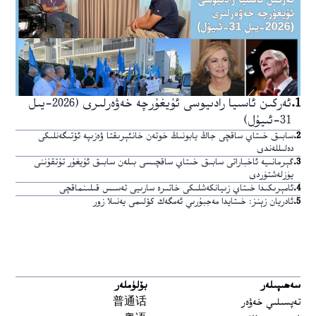
1
.
ئەركىن ئاسىيا رادىيوسى ئۇيغۇرچە خەۋەرلىرى (2026-يىل
31-ئىيۇل)
2
.
سابىق خىتاي ساقچى جاڭ يابونىڭ خوتەن خانئېرىقتا ۋەزىپە ئۆتىگەنلىكى
دەلىللەندى
3
.
گېرمانىيە ئاخباراتى سابىق خىتاي ساقچىسى بىلەن سابىق ئۇيغۇر تۇتقۇننى
يۈزلەشتۈردى
4
.
ئامېرىكىدا خىتاي زىيانكەشلىكى خاتىرە سارىيى تەسىس قىلىنماقچى
5
.
ئادريان زېنز: خىتايدا مەجبۇرىي ئەمگەك كۆلىمى يەنىلا زور
سەھىپىلەر
بۆلۈملەر
تەپسىلىي خەۋەر
普通话