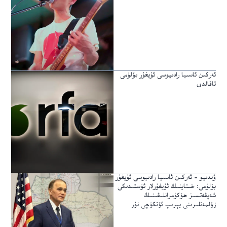
ئەركىن ئاسىيا رادىيوسى ئۇيغۇر بۆلۈمى
تاقالدى
ۋىدىيو – ئەركىن ئاسىيا رادىيوسى ئۇيغۇر
بۆلۈمى: خىتاينىڭ ئۇيغۇرلار ئۈستىدىكى
شەپقەتسىز ھۆكۈمرانلىقىنىڭ
زۇلمەتلىرىنى يېرىپ ئۆتكۈچى نۇر