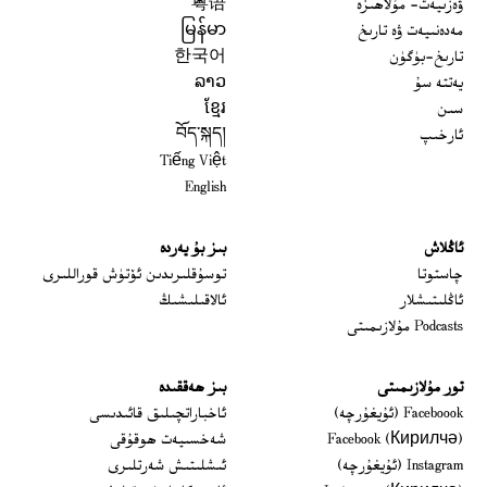
ۋەزىيەت- مۇلاھىزە
粤语
مەدەنىيەت ۋە تارىخ
မြန်မာ
تارىخ-بۈگۈن
한국어
يەتتە سۇ
ລາວ
سىن
ខ្មែរ
ئارخىپ
བོད་སྐད།
Tiếng Việt
English
ئاڭلاش
بىز بۇ يەردە
 window
چاستوتا
توسۇقلىرىدىن ئۆتۈش قوراللىرى
ئاڭلىتىشلار
ئالاقىلىشىڭ
Podcasts مۇلازىمىتى
تور مۇلازىمىتى
بىز ھەققىدە
Opens in new window
Faceboook (ئۇيغۇرچە)
ئاخباراتچىلىق قائىدىسى
Opens in new window
Facebook (Кирилчә)
شەخسىيەت ھوقۇقى
Opens in new window
Instagram (ئۇيغۇرچە)
ئىشلىتىش شەرتلىرى