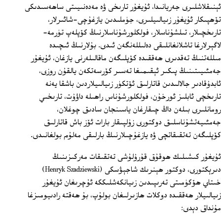
ئېنىقلاشلىرى جەريانىدا، ئۇيغۇر تارىخى ۋە مەدەنىيىتى ساھەسىدىكى
تۆھپىكار ئۇيغۇر زىيالىيلىرى، جۈملىدىن يازغۇچى-شائىرلار،
تارىخچىلار، تىلشۇناسلار، فولكلورشۇناسلارنىڭ كۆپلەپ تۈرمە-
لاگېرلارغا تاشلانغانلىقى دەلىللەنگەن ئىدى. بۇلارنىڭ ئىچىدە
مىللەتنىڭ تەقدىرى ھەققىدە كۆپلىگەن ماقالىلەرنى يازغان، ئۇيغۇر
جەمئىيىتىنىڭ پىكىر ئېقىمىغا تەسىر كۆرسەتكەن يالقۇن روزى،
ئابدۇقادىر جالالىدىن قاتارلىق ئۆتكۈر زىيالىيلاردىن باشقا يەنە
تارىخچى ئابلىز ئورخۇن، فولكلورشۇناس راھىلە داۋۇت، تارىخىي
رومانلىرى بىلەن داڭ چىقارغان ياسىنجان سادىق چوغلان،
جەمئىيەتشۇناسلىق دوكتورى زۇلپىقار بارات ئۆز باش قاتارلىق
كۆپلىگەن تەتقىقاتچى ۋە يازغۇچىلارنىڭ بارلىقى مەلۇم بولغانىدى.
ئۇيغۇر كىشىلىك ھوقۇق قۇرۇلۇشى تەتقىقات مەركىزىنىڭ
دىرېكتورى، دوكتور ھېنرىك شاجېۋسكى (Henryk Szadziewski)
خىتاي ھۆكۈمىتى تەرىپىدىن زىيانكەشلىككە ئۇچرىغان ئۇيغۇر
زىيالىيلار ھەققىدە دوكلات ھازىرلىغان بولۇپ، بۇ ھەقتە رادىيومىزغا
مۇنداق دېدى: