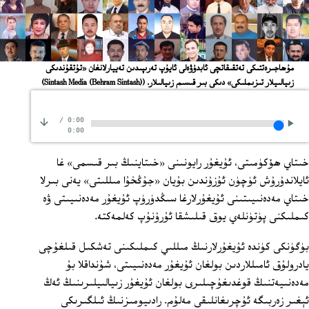
مۇھاجىرەتتىكى تەتقىقاتچى ئابدۇۋەلى ئايۇپ تەرىپىدىن تەييارلانغان «تۇتقۇندىكى
زىيالىيلار تىزىملىكى» دىكى بىر قىسىم زىيالىلار.
(Sintash Media (Behram Sintash))
/
0:00
0:00
خىتاي ھۆكۈمىتى، ئۇيغۇر رايونىنى «خىتاينىڭ بىر قىسمى» غا
ئايلاندۇرۇش ئۈچۈن ئۇزۇندىن بۇيان «جۇڭخۇا مىللىتى» يەنى بىرلا
خىتاي مەدەنىيىتىنى ئۇيغۇرلارغا سىڭدۈرۈپ ئۇيغۇر مەدەنىيىتى ۋە
كىملىكنى پۈتۈنلەي يوق قىلىشقا ئۇرۇنۇپ كەلمەكتە.
بۈگۈنكى كۈندە ئۇيغۇرلارنىڭ مىللىي كىملىكىنى تەشكىل قىلغۇچى
يادرولۇق ئامىللاردىن بولغان ئۇيغۇر مەدەنىيىتى، شۇنداقلا بۇ
مەدەنىيەتنىڭ قوغدىغۇچىلىرى بولغان ئۇيغۇر زىيالىيلىرىنىڭ ئەڭ
ئېغىر زەربىگە ئۇچرىغانلىقى مەلۇم. رادىيومىزنىڭ ئىلگىرىكى