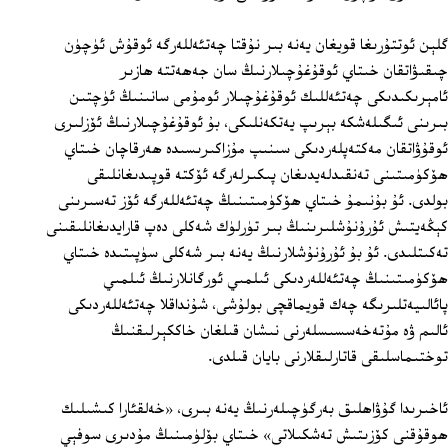
گلېن ئوتتۇرىغا قويغان يەنە بىر نۇقتا چەتئەللەرگە ئوقۇش ئۈچۈن
چىقىۋاتقان خىتاي ئوقۇغۇچىلارنىڭ سان جەھەتتە ھازىر
ئامېرىكىدىكى چەتئەللىك ئوقۇغۇچىلار ئومۇمى سانىنىڭ ئۈچتىن
بىرىنى ئىگىلەشكە بېرىپ يەتكەنلىكى، بۇ ئوقۇغۇچىلارنىڭ ئۆزلىرى
ئوقۇۋاتقان مەكتەپلەردىكى سىنىپ مۇزاكىرىسىدە ھەرقاچان خىتاي
ھۆكۈمىتىنى تەنقىدلەيدىغان پىكىرلەرگە ئۆكتە قوپىدىغانلىقى
بولدى. ئۇ بۇنىمۇ خىتاي ھۆكۈمىتىنىڭ چەتئەللەرگە ئۆز تەسىرىنى
كېڭەيتىش ئۇرۇنۇشلىرىنىڭ بىر تۈرلۈك شەكلى دەپ قارايدىغانلىقىنى
تەكىتلىدى. ئۇ بۇ ئۇرۇنۇشلارنىڭ يەنە بىر شەكلى سۈپىتىدە خىتاي
ھۆكۈمىتىنىڭ چەتئەللەردىكى ئىلمىي ئورگانلارنىڭ ئىلمىي
پائالىيەتلىرىگە چەك قويماقچى بولۇشى، شۇنداقلا چەتئەللەردىكى
ئالىم ۋە مۇتەخەسسىسلەرنى نىشان قىلغان خاككېرلىقنىڭ
توختىماسلىقى قاتارلىقلارنى بايان قىلدى.
ئاخىرىدا گۇۋاھلىق بەرگۈچىلەرنىڭ يەنە بىرى، «خەلقئارا كىشىلىك
ھوقۇقنى كۆزىتىش تەشكىلاتى» خىتاي بۆلۈمىنىڭ مۇدىرى سوفېي