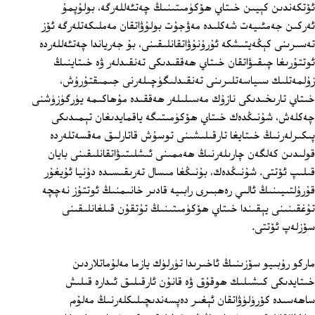
ئۆتكەندىن كېيىن خىتاي ھۆكۈمىتىنىڭ چەتئەللەرگە، بولۇپمۇ
ئەركىن جەمئىيەت شەكلىدە مەۋجۇت بولۇۋاتقان مەملىكەتلەرگە ئۆز
تەسىرىنى كېڭەيتىشكە ئۇرۇنۇۋاتقانلىقىنى، بۇ جەرياندا چەتئەللەردە
ئوتتۇرىغا چىقىۋاتقان خىتاي ھەققىدىكى تەنقىدلەر ۋە خىتاينىڭ
زۇلمەتلىك سىياسەتلىرىنى تەنقىدلىگۈچىلەرنى جىمىقتۇرۇش،
خىتاي تارىخىدىكى نازۇك مەسىلىلەر ھەققىدە مۇھاكىمە يۈرگۈزۈشنى
چەكلەش، شۇنىڭدەك خىتاي ھۆكۈمىتىگە ياقمايدىغان تېمىدىكى
پىكىرلەرنىڭ خىتايغا تارقىلىشىنى توسۇش قاتارلىق مەقسەتلەردە
قولىدىن كەلگەن چارىلەرنىڭ ھەممىنى ئىشلىتىۋاتقانلىقىنى بايان
قىلىپ ئۆتتى. شۇنىڭدەك، بۇنىڭغا مىسال تەرىقىسىدە دۇنيا ئۇيغۇر
قۇرۇلتىيىنىڭ ئالىي رەھبىرى رابىيە قادىر خانىمنىڭ ئوتتۇز نەچچە
تۇغقىنىنى يېقىندا خىتاي ھۆكۈمىتىنىڭ تۇتقۇن قىلغانلىقىنى
سۆزلەپ ئۆتتى.
ماركو رۇبىيو سۆزىنىڭ ئاخىرىدا تۈرلۈك يازما مەلۇماتلاردىن
خىتايدىكى كىشىلىك ھوقۇق ۋە قانۇن ئارقىلىق ئىدارە قىلىش
ساھەسىدە كۆرۈلۈۋاتقان ئېغىر دەپسەندىچىلىكلەرنىڭ مەلۇم