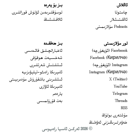
ئاڭلاش
بىز بۇ يەردە
 window
چاستوتا
توسۇقلىرىدىن ئۆتۈش قوراللىرى
ئاڭلىتىشلار
ئالاقىلىشىڭ
Podcasts مۇلازىمىتى
تور مۇلازىمىتى
بىز ھەققىدە
Opens in new window
Faceboook (ئۇيغۇرچە)
ئاخباراتچىلىق قائىدىسى
Opens in new window
Facebook (Кирилчә)
شەخسىيەت ھوقۇقى
Opens in new window
Instagram (ئۇيغۇرچە)
ئىشلىتىش شەرتلىرى
Opens in new window
Instagram (Кирилчә)
ئامېرىكا رادىئو-تېلېۋىزىيە
window
Opens in new window
X (Twitter)
ئىشلىرىنى باشقۇرۇش مۇدىرىيىتى
Opens in new window
Opens in new window
YouTube
ئامېرىكا ئاۋازى
Opens in new window
Telegram
ياردەم
Opens in new window
Threads
بەت قۇرۇلمىسى
RSS
مۇشتەرى بولۇڭ
خەۋەرلىرىڭىزنى ئەۋەتىڭ
© 2026 ئەركىن ئاسىيا رادىيوسى