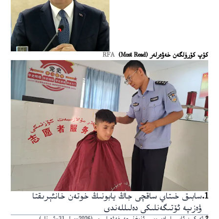
كۆپ كۆرۈلگەن خەۋەرلەر (Most Read)
RFA
1
.
سابىق خىتاي ساقچى جاڭ يابونىڭ خوتەن خانئېرىقتا
ۋەزىپە ئۆتىگەنلىكى دەلىللەندى