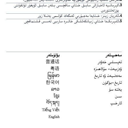
2
.
ئەركىن ئاسىيا رادىيوسى ئۇيغۇرچە خەۋەرلىرى (2026-يىل 31-ئىيۇل)
3
.
گېرمانىيە ئاخباراتى سابىق خىتاي ساقچىسى بىلەن سابىق ئۇيغۇر تۇتقۇننى
يۈزلەشتۈردى
4
.
ئادريان زېنز: خىتايدا مەجبۇرىي ئەمگەك كۆلىمى يەنىلا زور
5
.
ئامېرىكىدا خىتاي زىيانكەشلىكى خاتىرە سارىيى تەسىس قىلىنماقچى
سەھىپىلەر
بۆلۈملەر
تەپسىلىي خەۋەر
普通话
ۋەزىيەت- مۇلاھىزە
粤语
مەدەنىيەت ۋە تارىخ
မြန်မာ
تارىخ-بۈگۈن
한국어
يەتتە سۇ
ລາວ
سىن
ខ្មែរ
ئارخىپ
བོད་སྐད།
Tiếng Việt
English