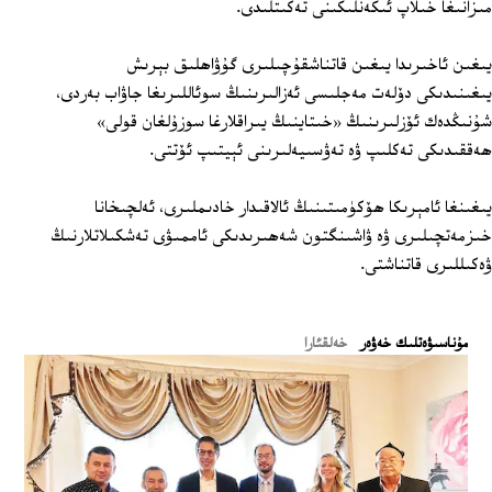
مىزانىغا خىلاپ ئىكەنلىكىنى تەكىتلىدى.
يىغىن ئاخىرىدا يىغىن قاتناشقۇچىلىرى گۇۋاھلىق بېرىش
يىغىنىدىكى دۆلەت مەجلىسى ئەزالىرىنىڭ سوئاللىرىغا جاۋاب بەردى،
شۇنىڭدەك ئۆزلىرىنىڭ «خىتاينىڭ يىراقلارغا سوزۇلغان قولى»
ھەققىدىكى تەكلىپ ۋە تەۋسىيەلىرىنى ئېيتىپ ئۆتتى.
يىغىنغا ئامېرىكا ھۆكۈمىتىنىڭ ئالاقىدار خادىملىرى، ئەلچىخانا
خىزمەتچىلىرى ۋە ۋاشىنگتون شەھىرىدىكى ئاممىۋى تەشكىلاتلارنىڭ
ۋەكىللىرى قاتناشتى.
ﻣﯘﻧﺎﺳﯩﯟﻩﺗﻠﯩﻚ ﺧﻪﯞﻩﺭ
خەلقئارا