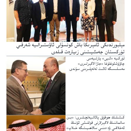
مېلبورندىكى ئامېرىكا باش كونسۇلى ئاۋستىرالىيە شەرقىي
تۈركسىتان جەمئىيىتىنى زىيارەت قىلدى
تۈركىيە «ئىيى» پارتىيەسى
چاۋۇشئوغلۇغا «جازا لاگېرلىرى»
مەسىلىسىگە ئائىت تەلەپلىرىنى سۇندى
كىشىلىك ھوقۇق پائالىيەتچىلىرى: «بىن
سالماننىڭ لاگېرلارنى قوللىشى ئۇنىڭ
ئەخلاقىي ۋە دىنىي سالاھىيىتىگە خىلاپ»