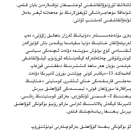
تاشلاشقا ئۇرۇنۇۋاتقانلىقىنى ئوخشىمىغان نۇقتىلاردىن بايان قىلدى.
شۇنداقلا مۇھاجىرەتتىكى ئۇيغۇرلارنىڭ بۇ جەھەتتە ئېغىر بەدەل
تۆلەۋاتقانلىقىنى ئەسلىتىپ ئۆتتى.
بەزى مۇتەخەسسىسلەر «دۇنيانىڭ ئەرزان باھالىق زاۋۇتى» دەپ
تەرىپلەۋاتقان خىتاينىڭ دۇنيا مىقياسىدا يېڭىدىن باش كۆتۈرگەن
ئىقتىسادىي كۈچ بولۇش سۈپىتىدە دۆلەت ئىچىدىكى سىياسىي
كونتروللۇقنى چەتئەللەرگە كېڭەيتىشكە ئۇرۇنۇپ كېلىۋاتقانلىقى
خېلىدىن بۇيان ھەر ساھە كىشىلىرىنىڭ دىققىتىنى قوزغاپ
كەلمەكتە. 13-دېكابىر كۈنى چۈشتىن بۇرۇن ئامېرىكا دۆلەت
مەجلىسى قارمىقىدىكى خىتاي ئىشلىرى كومىتېتى «خىتاينىڭ
يىراقلارغا سوزۇلغان قولى» تېمىسىدىكى گۇۋاھلىق بېرىش
يىغىنىنىڭ 2- قىسمىنى ئۆتكۈزدى. مەزكۇر كومىتېتنىڭ رەئىسى،
ئامېرىكا كېڭەش پالاتاسىنىڭ ئەزاسى ماركو رۇبيۇ بۈگۈنكى گۇۋاھلىق
بېرىش يىغىنىغا رىياسەتچىلىك قىلدى.
ئۇ بۈگۈنكى يىغىندا گۇۋاھلىق بەرگۈچىلەرنى تونۇشتۇرۇپ