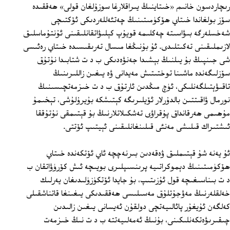
رىچاردسون خانىم «خىتاينىڭ يىراقلارغا سوزۇلغان قولى» ھەققىدە
سۆز بولغاندا خىتاي ھۆكۈمىتىنىڭ چەتئەللەردىكى ئۆكتىچى
شەخسلەرگە بىۋاسىتە چەكلىمە قويۇپ كېلىۋاتقانلىقىنى ئۇنتۇماسلىق
لازىملىقىنى تەكىتلىدى. ئۇ بۇنىڭغا مىسال تەرىقىسىدە خىتاي رەئىسى
شى جىنپىڭ بۇ يىلنىڭ بېشىدا جەنۋەدىكى ب د ت شتابىدا نۇتۇق
سۆزلىگەندە ماشىنا توختىتىش مەيدانى ۋە يىغىن زاللىرىنىڭ
تاقىۋېتىلگەنلىكى، ئۈچ مىڭدىن ئارتۇق ب د ت خىزمەتچىسىنىڭ
نورمال ۋاقىتتىن بالدۇرلار ئۆيلىرىگە كېتىشكە بۇيرۇلۇشى، تېخىمۇ
مۇھىمى ھەرقانداق پۇقراۋى تەشكىلاتلارنىڭ بۇ قېتىمقى نۇتۇققا
ئىشتىراك قىلىشى مەنئى قىلىنغانلىقىنى ئېيتىپ ئۆتتى.
ئۇ يەنە شۇ قېتىملىق ۋەقەدىن بىرنەچچە ئاي ئۆتكەندە خىتاي
ھۆكۈمىتىنىڭ دېموكراتىيە پرىنسىپلىرى بويىچە ئىش كۆرۈۋاتقان ب
د ت بىناسىغىچە قول ئۇزىتىپ، بۇ جايدا ئۆتكۈزۈلىدىغان يەرلىك
خەلقلەرنىڭ مەۋجۇتلۇق مەسىلىسى ھەققىدىكى يىغىنغا قاتناشقىلى
كەلگەن ئۇيغۇر پائالىيەتچى دولقۇن ئەيسانى يىغىن زالىدىن
چىقىرىۋەتكەنلىكىنى، بۇنىڭ ئەمەلىيەتتە ب د ت نىڭ خىزمەت