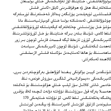
بولۇۋاتقانلىقىنى، خىتاينىڭ ئۆز تەۋەلىكىدىكى خىتاي بولمىغان
مىللەتلەرنىڭ ھەق ۋە ھوقۇقلىرىنى ئاياق-ئاستى قىلىش
قىلمىشلىرى تۈپەيلىدىن يۈزلىگەن پىداكار شەخسلەرنىڭ تۈرمىلەرگە
چۈشۈۋاتقانلىقى، ئەمدىلىكتە بولسا خىتاي كومپارتىيەسىنىڭ مانا
مۇشۇ خىل يۈزلىنىشنى چەتئەللەرگە كېڭەيتىشكە ئۇرۇنۇۋاتقانلىقىنى
تىلغا ئالدى. شۇنىڭ بىلەن بىرگە خىتاينىڭ بۇ خىل ئۇرۇنۇشلىرىنىڭ
ئامېرىكىدىكى ئۇزۇن تارىخقا ئېگە قىممەت قارىشى ئۈچۈن بىر زور
تەھدىت ئىكەنلىكىنى، شۇنىڭ ئۈچۈن ئامېرىكىدىكى سىياسەت
ساھەسىنىڭ بۇ ھالغا ئەستايىدىل مۇئامىلە قىلىشى لازىملىقىنى
ئالاھىدە ئەسكەرتتى.
شۇنىڭدىن كېيىن بۈگۈنكى يىغىندا گۇۋاھلىق بەرگۈچىلەردىن بىرى،
ئامېرىكىدىكى «دېموكراتىيەنى ئىلگىرى سۈرۈش فوندى» نىڭ
خادىمى شانتى كالاتىل سۆز ئېلىپ خىتاي ھۆكۈمىتىنىڭ بۇ شەكىلدە
ھەممىلا يەرگە قول سوزۇشىنىڭ نۆۋەتتە دۆلەت ئىچىدە ئەڭ يۇقىرى
پەللىگە يەتكەنلىكىنى تىلغا ئالدى. ئۇ نۆۋەتتە خىتايدىكى 170
مىليوندىن ئارتۇق كۆزىتىش كامېراسىنىڭ ۋە يېڭىدىن ئورنىتىش
ئالدىدا تۇرۇۋاتقان 400 مىليون كامېرانىڭ پۇقرالارغا ھېچقانداق