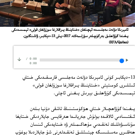
ئامېرىكا دۆلەت مەجلىسىدە ئېچىلغان «خىتاينىڭ يىراقلارغا سوزۇلغان قولى» تېمىسىدىكى
يىغىندا گۇۋاھلىق بەرگۈچىلەر سۆزلىمەكتە. 2017-يىلى 13-دېكابىر، ۋاشىنگتون.
(RFA/Qurban)
/
0:00
0:00
13-دېكابىر كۈنى ئامېرىكا دۆلەت مەجلىسى قارمىقىدىكى خىتاي
ئىشلىرى كومىتېتى «خىتاينىڭ يىراقلارغا سوزۇلغان قولى»
تېمىسىدىكى گۇۋاھلىق بېرىش يىغىنى ئاچتى.
يىغىندا گۇۋاھچىلار خىتاي ھۆكۈمىتىنىڭ تاشقى دۇنيا بىلەن
ئىقتىسادىي ئالاقىدە بولۇش جەريانىدا ھەرقايسى جايلاردىكى خىتايغا
مۇناسىۋەتلىك تەنقىدىي مۇھاكىمىلەر ۋە خىتايدىكى ئىنسان
ھەقلىرى مەسىلىسىگە چېتىشلىق تەنقىدلەرنى شۇ جايلاردىلا بوغۇپ