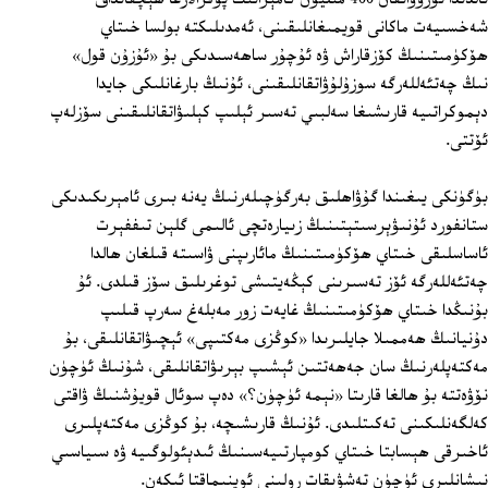
شەخسىيەت ماكانى قويمىغانلىقىنى، ئەمدىلىكتە بولسا خىتاي
ھۆكۈمىتىنىڭ كۆزقاراش ۋە ئۇچۇر ساھەسىدىكى بۇ «ئۇزۇن قول»
نىڭ چەتئەللەرگە سوزۇلۇۋاتقانلىقىنى، ئۇنىڭ بارغانلىكى جايدا
دېموكراتىيە قارىشىغا سەلبىي تەسىر ئېلىپ كېلىۋاتقانلىقىنى سۆزلەپ
ئۆتتى.
بۈگۈنكى يىغىندا گۇۋاھلىق بەرگۈچىلەرنىڭ يەنە بىرى ئامېرىكىدىكى
ستانفورد ئۇنىۋېرسىتېتىنىڭ زىيارەتچى ئالىمى گلېن تىففېرت
ئاساسلىقى خىتاي ھۆكۈمىتىنىڭ مائارىپنى ۋاسىتە قىلغان ھالدا
چەتئەللەرگە ئۆز تەسىرىنى كېڭەيتىشى توغرىلىق سۆز قىلدى. ئۇ
بۇنىڭدا خىتاي ھۆكۈمىتىنىڭ غايەت زور مەبلەغ سەرپ قىلىپ
دۇنيانىڭ ھەممىلا جايلىرىدا «كوڭزى مەكتىپى» ئېچىۋاتقانلىقى، بۇ
مەكتەپلەرنىڭ سان جەھەتتىن ئېشىپ بېرىۋاتقانلىقى، شۇنىڭ ئۈچۈن
نۆۋەتتە بۇ ھالغا قارىتا «نېمە ئۈچۈن؟» دەپ سوئال قويۇشنىڭ ۋاقتى
كەلگەنلىكىنى تەكىتلىدى. ئۇنىڭ قارىشىچە، بۇ كوڭزى مەكتەپلىرى
ئاخىرقى ھېسابتا خىتاي كومپارتىيەسىنىڭ ئىدېئولوگىيە ۋە سىياسىي
نىشانلىرى ئۈچۈن تەشۋىقات رولىنى ئوينىماقتا ئىكەن.