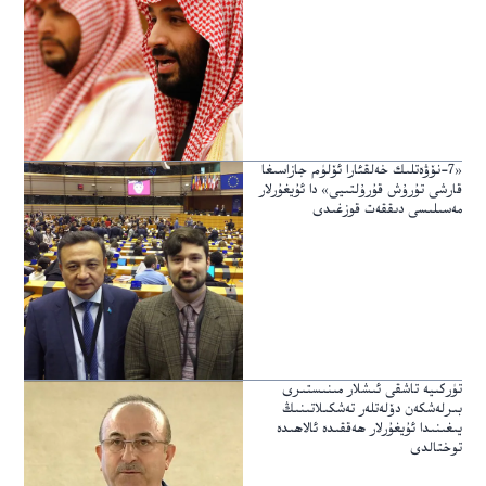
«7-نۆۋەتلىك خەلقئارا ئۆلۈم جازاسىغا
قارشى تۇرۇش قۇرۇلتىيى» دا ئۇيغۇرلار
مەسىلىسى دىققەت قوزغىدى
تۈركىيە تاشقى ئىشلار مىنىستىرى
بىرلەشكەن دۆلەتلەر تەشكىلاتىنىڭ
يىغىنىدا ئۇيغۇرلار ھەققىدە ئالاھىدە
توختالدى