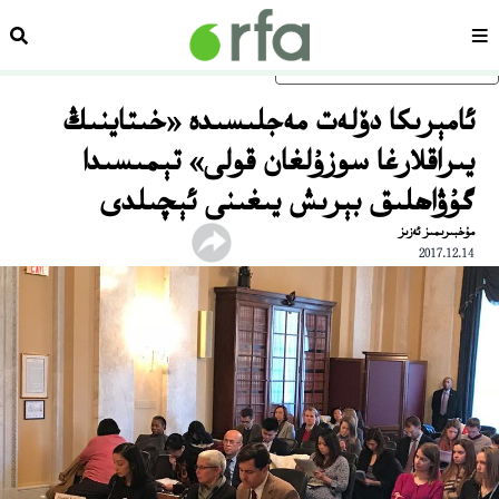
سەھىپە
ئىزد
ئاساسلىق مەزمۇنغا ئاتلاڭ
ئامېرىكا دۆلەت مەجلىسىدە «خىتاينىڭ
يىراقلارغا سوزۇلغان قولى» تېمىسىدا
گۇۋاھلىق بېرىش يىغىنى ئېچىلدى
مۇخبىرىمىز ئەزىز
2017.12.14