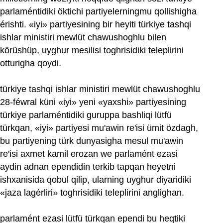
parlaméntidiki öktichi partiyelerningmu qollishigha
érishti. «iyi» partiyesining bir heyiti türkiye tashqi
ishlar ministiri mewlüt chawushoghlu bilen
körüshüp, uyghur mesilisi toghrisidiki teleplirini
otturigha qoydi.
türkiye tashqi ishlar ministiri mewlüt chawushoghlu
28-féwral küni «iyi» yeni «yaxshi» partiyesining
türkiye parlaméntidiki guruppa bashliqi lütfü
türkqan, «iyi» partiyesi mu'awin re'isi ümit özdagh,
bu partiyening türk dunyasigha mesul mu'awin
re'isi axmet kamil erozan we parlamént ezasi
aydin adnan ependidin terkib tapqan heyetni
ishxanisida qobul qilip, ularning uyghur diyaridiki
«jaza lagérliri» toghrisidiki teleplirini anglighan.
parlamént ezasi lütfü türkqan ependi bu heqtiki