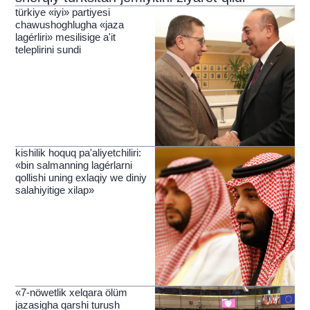
türkiye «iyi» partiyesi
chawushoghlugha «jaza
lagérliri» mesilisige a'it
teleplirini sundi
kishilik hoquq pa'aliyetchiliri:
«bin salmanning lagérlarni
qollishi uning exlaqiy we diniy
salahiyitige xilap»
«7-nöwetlik xelqara ölüm
jazasigha qarshi turush