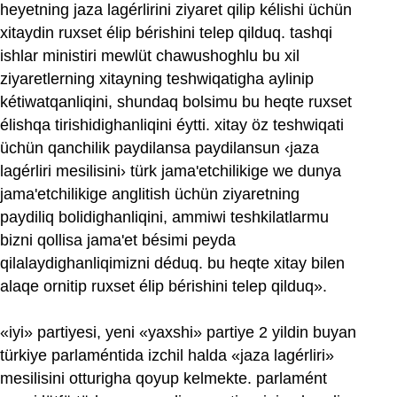
heyetning jaza lagérlirini ziyaret qilip kélishi üchün
xitaydin ruxset élip bérishini telep qilduq. tashqi
ishlar ministiri mewlüt chawushoghlu bu xil
ziyaretlerning xitayning teshwiqatigha aylinip
kétiwatqanliqini, shundaq bolsimu bu heqte ruxset
élishqa tirishidighanliqini éytti. xitay öz teshwiqati
üchün qanchilik paydilansa paydilansun ‹jaza
lagérliri mesilisini› türk jama'etchilikige we dunya
jama'etchilikige anglitish üchün ziyaretning
paydiliq bolidighanliqini, ammiwi teshkilatlarmu
bizni qollisa jama'et bésimi peyda
qilalaydighanliqimizni déduq. bu heqte xitay bilen
alaqe ornitip ruxset élip bérishini telep qilduq».
«iyi» partiyesi, yeni «yaxshi» partiye 2 yildin buyan
türkiye parlaméntida izchil halda «jaza lagérliri»
mesilisini otturigha qoyup kelmekte. parlamént