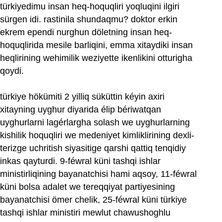
türkiyedimu insan heq-hoquqliri yoqluqini ilgiri
sürgen idi. rastinila shundaqmu? doktor erkin
ekrem ependi nurghun döletning insan heq-
hoquqlirida mesile barliqini, emma xitaydiki insan
heqlirining wehimilik weziyette ikenlikini otturigha
qoydi.
türkiye hökümiti 2 yilliq süküttin kéyin axiri
xitayning uyghur diyarida élip bériwatqan
uyghurlarni lagérlargha solash we uyghurlarning
kishilik hoquqliri we medeniyet kimliklirining dexli-
terizge uchritish siyasitige qarshi qattiq tenqidiy
inkas qayturdi. 9-féwral küni tashqi ishlar
ministirliqining bayanatchisi hami aqsoy, 11-féwral
küni bolsa adalet we tereqqiyat partiyesining
bayanatchisi ömer chelik, 25-féwral küni türkiye
tashqi ishlar ministiri mewlut chawushoghlu