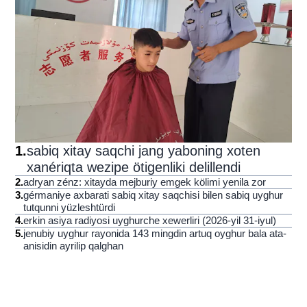
1
.
sabiq xitay saqchi jang yaboning xoten
xanériqta wezipe ötigenliki delillendi
2
.
adryan zénz: xitayda mejburiy emgek kölimi yenila zor
3
.
gérmaniye axbarati sabiq xitay saqchisi bilen sabiq uyghur
tutqunni yüzleshtürdi
4
.
erkin asiya radiyosi uyghurche xewerliri (2026-yil 31-iyul)
5
.
jenubiy uyghur rayonida 143 mingdin artuq oyghur bala ata-
anisidin ayrilip qalghan