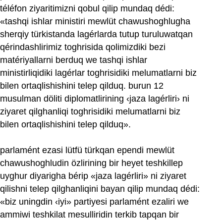
téléfon ziyaritimizni qobul qilip mundaq dédi:
«tashqi ishlar ministiri mewlüt chawushoghlugha
sherqiy türkistanda lagérlarda tutup turuluwatqan
qérindashlirimiz toghrisida qolimizdiki bezi
matériyallarni berduq we tashqi ishlar
ministirliqidiki lagérlar toghrisidiki melumatlarni biz
bilen ortaqlishishini telep qilduq. burun 12
musulman döliti diplomatlirining ‹jaza lagérliri› ni
ziyaret qilghanliqi toghrisidiki melumatlarni biz
bilen ortaqlishishini telep qilduq».
parlamént ezasi lütfü türkqan ependi mewlüt
chawushoghludin özlirining bir heyet teshkillep
uyghur diyarigha bérip «jaza lagérliri» ni ziyaret
qilishni telep qilghanliqini bayan qilip mundaq dédi:
«biz uningdin ‹iyi» partiyesi parlamént ezaliri we
ammiwi teshkilat mesulliridin terkib tapqan bir