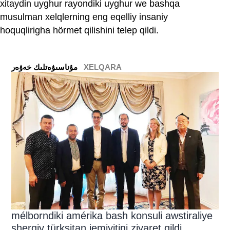
xitaydin uyghur rayondiki uyghur we bashqa
musulman xelqlerning eng eqelliy insaniy
hoquqlirigha hörmet qilishini telep qildi.
XELQARA
ﻣﯘﻧﺎﺳﯩﯟﻩﺗﻠﯩﻚ ﺧﻪﯞﻩﺭ
mélborndiki amérika bash konsuli awstiraliye
sherqiy türksitan jemiyitini ziyaret qildi