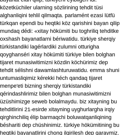
közetküchiler ularning sözlirining tehdit tüsi
alghanliqini tehlil qilmaqta. parlamént ezasi lütfü
türkqan ependi bu heqtiki köz qarishini bayan qilip
mundaq dédi: «xitay hökümiti bu toghriliq tehditke
oxshash bayanatlarni bériwatidu. türkiye sherqiy
türkistandiki lagérlardiki zulumni otturigha
qoyghanséri xitay hökümiti türkiye bilen bolghan
tijaret munasiwitimizni közdin köchürimiz dep
tehdit sélishni dawamlashturuwatidu. emma shuni
untumasliqimiz kérekki héch qandaq tijaret
menpe'eti bizning sherqiy türkistandiki
qérindashlirimiz bilen bolghan munasiwitimizni
üzüshimizge seweb bolalmaydu. biz xitayning bu
tehditlirini 21-esirde xitayning uyghurlargha irqiy
qirghinchiliq élip barmaqchi boluwatqanliqining
béshariti dep chüshinimiz. türkiye hökümitining bu
heqtiki bayanatlirini chong ilgirilesh dep qaraymiz.