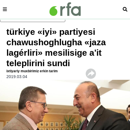
sehipe
izd
asasliq mezmungha atlang
türkiye «iyi» partiyesi
chawushoghlugha «jaza
lagérliri» mesilisige a'it
teleplirini sundi
ixtiyariy muxbirimiz erkin tarim
2019.03.04