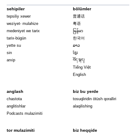
sehipiler
bölümler
tepsiliy xewer
普通话
weziyet- mulahize
粤语
medeniyet we tarix
မြန်မာ
tarix-bügün
한국어
yette su
ລາວ
sin
ខ្មែរ
arxip
བོད་སྐད།
Tiếng Việt
English
anglash
biz bu yerde
Opens in 
chastota
tosuqliridin ötüsh qoralliri
anglitishlar
alaqilishing
Podcasts mulazimiti
tor mulazimiti
biz heqqide