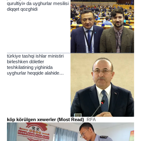
qurultiyi» da uyghurlar mesilisi
diqqet qozghidi
türkiye tashqi ishlar ministiri
birleshken döletler
teshkilatining yighinida
uyghurlar heqqide alahide
toxtaldi
köp körülgen xewerler (Most Read)
RFA