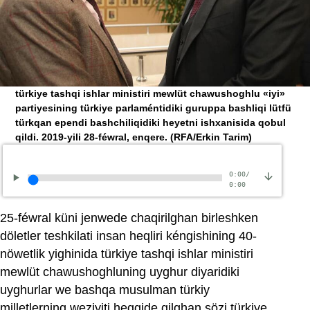
türkiye tashqi ishlar ministiri mewlüt chawushoghlu «iyi»
partiyesining türkiye parlaméntidiki guruppa bashliqi lütfü
türkqan ependi bashchiliqidiki heyetni ishxanisida qobul
qildi. 2019-yili 28-féwral, enqere.
(RFA/Erkin Tarim)
0:00
/
0:00
25-féwral küni jenwede chaqirilghan birleshken
döletler teshkilati insan heqliri kéngishining 40-
nöwetlik yighinida türkiye tashqi ishlar ministiri
mewlüt chawushoghluning uyghur diyaridiki
uyghurlar we bashqa musulman türkiy
milletlerning weziyiti heqqide qilghan sözi türkiye