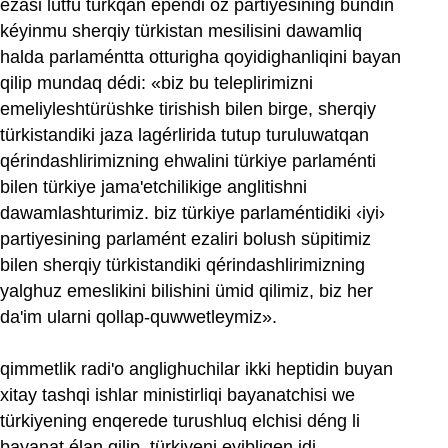
ezasi lütfü türkqan ependi oz partiyesining bundin
kéyinmu sherqiy türkistan mesilisini dawamliq
halda parlaméntta otturigha qoyidighanliqini bayan
qilip mundaq dédi: «biz bu teleplirimizni
emeliyleshtürüshke tirishish bilen birge, sherqiy
türkistandiki jaza lagérlirida tutup turuluwatqan
qérindashlirimizning ehwalini türkiye parlaménti
bilen türkiye jama'etchilikige anglitishni
dawamlashturimiz. biz türkiye parlaméntidiki ‹iyi›
partiyesining parlamént ezaliri bolush süpitimiz
bilen sherqiy türkistandiki qérindashlirimizning
yalghuz emeslikini bilishini ümid qilimiz, biz her
da'im ularni qollap-quwwetleymiz».
qimmetlik radi'o anglighuchilar ikki heptidin buyan
xitay tashqi ishlar ministirliqi bayanatchisi we
türkiyening enqerede turushluq elchisi déng li
bayanat élan qilip, türkiyeni eyibligen idi.