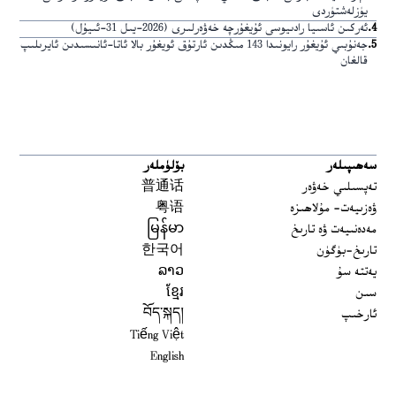
يۈزلەشتۈردى
4
.
ئەركىن ئاسىيا رادىيوسى ئۇيغۇرچە خەۋەرلىرى (2026-يىل 31-ئىيۇل)
5
.
جەنۇبىي ئۇيغۇر رايونىدا 143 مىڭدىن ئارتۇق ئويغۇر بالا ئاتا-ئانىسىدىن ئايرىلىپ
قالغان
سەھىپىلەر
بۆلۈملەر
تەپسىلىي خەۋەر
普通话
ۋەزىيەت- مۇلاھىزە
粤语
مەدەنىيەت ۋە تارىخ
မြန်မာ
تارىخ-بۈگۈن
한국어
يەتتە سۇ
ລາວ
سىن
ខ្មែរ
ئارخىپ
བོད་སྐད།
Tiếng Việt
English