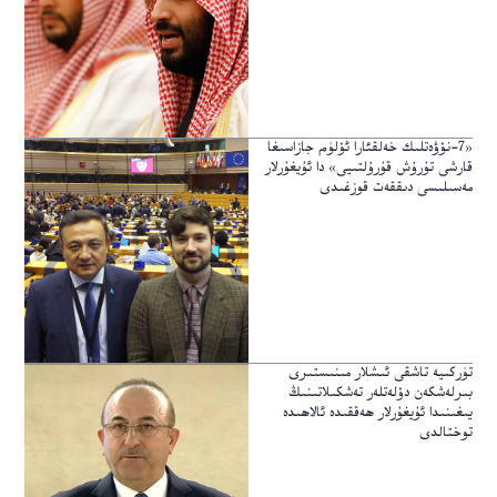
«7-نۆۋەتلىك خەلقئارا ئۆلۈم جازاسىغا
قارشى تۇرۇش قۇرۇلتىيى» دا ئۇيغۇرلار
مەسىلىسى دىققەت قوزغىدى
تۈركىيە تاشقى ئىشلار مىنىستىرى
بىرلەشكەن دۆلەتلەر تەشكىلاتىنىڭ
يىغىنىدا ئۇيغۇرلار ھەققىدە ئالاھىدە
توختالدى