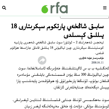
سەھىپە
ئىزد
ئاساسلىق مەزمۇنغا ئاتلاڭ
سابىق شاڭخەي پارتكوم سېكرىتارى 18
يىللىق كېسىلدى
تيەنجىن شەھەرلىك 2 - ئوتتۇرا سوت سابىق شاڭخەي شەھىرى پارتىيە
كومىتېتىنىڭ سېكرىتارى چېن لياڭيۈنى 18 يىللىق قاماق جازاسىغا ھۆكۈم
قىلدى.
ﻣﯘﺧﺒﯩﺮﯨﻤﯩﺰ ﺟﯜﻣﻪ ﺧﻪﯞﯨﺮﻯ
2008.04.11
ئەنگىلىيە ب ب س ئاگېنتلىقىنىڭ خەۋىرىگە ئاساسلانغاندا، سوت
چېن لياڭيۈنىڭ 300 مىڭ يۈەن قىممىتىدىكى بايلىقىنى مۇسادىرە
قىلغان بولۇپ، ئۇنىڭغا پارىخورلۇق ۋە ھوقۇقىدىن پايدىلىنىپ پارا
يېيىش دېگەندەك جىنايەتلەرنى ئارتقان.
سوت مەھكىمىسى ئۇنىڭ جىنايى قىلمىشىنىڭ ئىنتايىن ئېغىرلىقى،
ئومۇمنىڭ مۈلكى، دۆلەت ۋە خەلق مەنپەئەتىگە ئېغىر زىيان