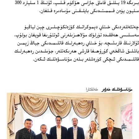
بىرىگە 19 يىللىق قاماق جازاسى ھۆكۈم قىلىپ، ئۇنىڭ 1 مىليارد 300
مىليون يۈەن قىممىتىدىكى بايلىقىنى مۇسادىرە قىلغان.
چەتئەللەردىكى خىتاي دېموكراتىك كۆزەتكۈچىلىرى چېن لياڭيۈ
مەسىلىسى ھەققىدە تۈرلۈك مۇلاھىزىلەرنى ئوتتۇرىغا قويغان بولۇپ،
ئۇلارنىڭ قارىشىچە، بۇ خىتاي رەھبەرلىك قاتلىمىدىكى جياڭ زېمىن
باشلىق شاڭخەي گۇرۇھىغا قارشى ھەرىكەتلەر، جۈملىدىن رەھبەرلىك
قاتلىمىدىكى ئىچكى كۈرەشلەر بىلەن مۇناسىۋەتلىك ئىكەن.
ﻣﯘﻧﺎﺳﯩﯟﻩﺗﻠﯩﻚ ﺧﻪﯞﻩﺭ
خەلقئارا