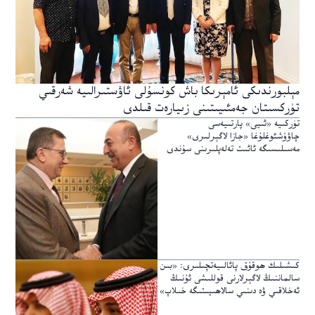
مېلبورندىكى ئامېرىكا باش كونسۇلى ئاۋستىرالىيە شەرقىي
تۈركسىتان جەمئىيىتىنى زىيارەت قىلدى
تۈركىيە «ئىيى» پارتىيەسى
چاۋۇشئوغلۇغا «جازا لاگېرلىرى»
مەسىلىسىگە ئائىت تەلەپلىرىنى سۇندى
كىشىلىك ھوقۇق پائالىيەتچىلىرى: «بىن
سالماننىڭ لاگېرلارنى قوللىشى ئۇنىڭ
ئەخلاقىي ۋە دىنىي سالاھىيىتىگە خىلاپ»