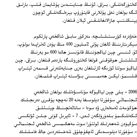
كەلتۈرگەنلىكى، بىراق، ئۇنىڭ جىنايىتىدىن پۇشايمان قىلىپ، بارلىق
ئىگە بولغان نەق پۇللارنى قايتۇرۇپ بېرەلىگەنلىكى ئۈچۈن
يېنىكلىتىپ جازالانغانلىقىنى ئېلان قىلغان.
خەۋەردە كۆرسىتىلىشىچە، مەزكۇر سابىق شاڭخەي پارتكوم
سېكرىتارىنىڭ ئالغان پۇلى 2مىليون 400 مىڭ يۈەن ئەتراپىدا بولۇپ،
ئۇ، ئىنىسى چېن لياڭجۈننىڭ قانۇنسىز ھالدا 600 مو يەرنىڭ
ئىشلىتىش ھوقۇقىنى قولغا كەلتۈرۈشىگە ياردەم قىلغان. بىراق، چېن
لياڭيۈ سوتتا ئۆزىگە ئارتىلغان بەزى جىنايەتلەرنى قىسمەن ئېتىراپ
قىلسىمۇ، لېكىن ھەممىسىنى بىۋاسىتە ئېتىراپ قىلمىغان.
2006 - يىلى چېن لياڭيۈگە مۇناسىۋەتلىك بولغان شاڭخەي
ئىجتىمائىي سۇغۇرتا دېلوسىغا يەنە 20 نەچچە يۇقىرى دەرىجىلىك
ھۆكۈمەت ئەمەلدارى ۋە سودا - سانائەتچىنىڭ چېتىشلىق
ئىكەنلىكىمۇ بىلدۈرۈلگەن ئىدى. 7 - ئاپرىل كۈنى جىلىن ئۆلكىسى
سۇڭيۈەن شەھەرلىك ئوتتۇرا سوت مەھكىمىسى شاڭخەي ئىجتىمائىي
- سۇغۇرتا دېلوسىدىكى ئاچقۇچلۇق شەخسلەردىن جاڭ فامىلىلىك