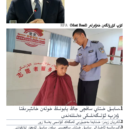
كۆپ كۆرۈلگەن خەۋەرلەر (Most Read)
RFA
1
.
سابىق خىتاي ساقچى جاڭ يابونىڭ خوتەن خانئېرىقتا
ۋەزىپە ئۆتىگەنلىكى دەلىللەندى
2
.
ئادريان زېنز: خىتايدا مەجبۇرىي ئەمگەك كۆلىمى يەنىلا زور
3
.
گېرمانىيە ئاخباراتى سابىق خىتاي ساقچىسى بىلەن سابىق ئۇيغۇر تۇتقۇننى