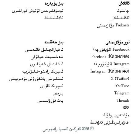
ئاڭلاش
بىز بۇ يەردە
 window
چاستوتا
توسۇقلىرىدىن ئۆتۈش قوراللىرى
ئاڭلىتىشلار
ئالاقىلىشىڭ
Podcasts مۇلازىمىتى
تور مۇلازىمىتى
بىز ھەققىدە
Opens in new window
Faceboook (ئۇيغۇرچە)
ئاخباراتچىلىق قائىدىسى
Opens in new window
Facebook (Кирилчә)
شەخسىيەت ھوقۇقى
Opens in new window
Instagram (ئۇيغۇرچە)
ئىشلىتىش شەرتلىرى
Opens in new window
Instagram (Кирилчә)
ئامېرىكا رادىئو-تېلېۋىزىيە
window
Opens in new window
X (Twitter)
ئىشلىرىنى باشقۇرۇش مۇدىرىيىتى
Opens in new window
Opens in new window
YouTube
ئامېرىكا ئاۋازى
Opens in new window
Telegram
ياردەم
Opens in new window
Threads
بەت قۇرۇلمىسى
RSS
مۇشتەرى بولۇڭ
خەۋەرلىرىڭىزنى ئەۋەتىڭ
© 2026 ئەركىن ئاسىيا رادىيوسى