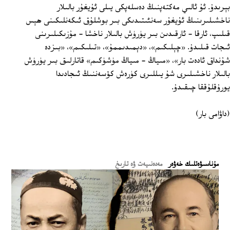
بېرىدۇ. ئۇ ئالىي مەكتەپنىڭ دەسلەپكى يىلى ئۇيغۇر بالىلار
ناخشىلىرىنىڭ ئۇيغۇر سەنئىتىدىكى بىر بوشلۇق ئىكەنلىكىنى ھېس
قىلىپ، ئارقا - ئارقىدىن بىر يۈرۈش بالىلار ناخشا - مۇزىكىلىرىنى
ئىجات قىلىدۇ. «چېلىكىم»، «دېمىدىممۇ»، «تىلىكىم»، «بىزدە
شۇنداق ئادەت بار»، «مىياڭ - مىياڭ مۈشۈكىم» قاتارلىق بىر يۈرۈش
بالىلار ناخشىلىرى شۇ يىللىرى كۈرەش كۆسەننىڭ ئىجادىدا
يورۇقلۇققا چىقىدۇ.
(داۋامى بار)
ﻣﯘﻧﺎﺳﯩﯟﻩﺗﻠﯩﻚ ﺧﻪﯞﻩﺭ
مەدەنىيەت ۋە تارىخ