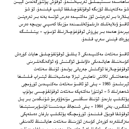
ساھەسىدە سىستېمىلىق تەربىيەلىنىدۇ. ئوقۇش پۈتتۈرگەندىن كېيىن
شۇ مەكتەپنىڭ ئۆزىگە ئوقۇتقۇچىلىققا ئېلىپ قېلىنىدۇ. ئۇ شۇ
يىللاردا بىر تەرەپتىن ئۆز مەكتىپىدە دەرس ئۆتسە يەنە بىر تەرەپتىن
ئاقسۇ ۋىلايەتلىك دارىلمۇئەللىمىندە مۇزىكا كەسپىي بويىچە دەرس
بېرىدۇ ھەمدە بىر يۈرۈش ئوقۇغۇچىلارنىڭ ئۆسۈپ - يېتىلىشىگە
يۈرەك قېنىنى سەرپ قىلىدۇ.
ئاقسۇ سەنئەت مەكتىپىدىكى 3 يىللىق ئوقۇتقۇچىلىق ھايات كۈرەش
كۆسەننىڭ ھاياتىدىكى داۋاملىق ئۆگىنىش ۋە ئۆگەنگەنلىرىنى
ئوقۇغۇچىلارغا ئۆگىتىش جەريانى بولىدۇ. ئۇنىڭ سەنئەت
جەھەتتىكى تالانتى ناھايىتى تېزلا جەمئىيەتنىڭ ئېتىراپ قىلىشىغا
ئېرىشىدۇ. 1985 - يىلى ئۇ ئاقسۇ سەنئەت مەكتىپىدىن ئۈرۈمچى
شەھەرلىك 5 - ئوتتۇرا مەكتەپكە سەنئەت ئوقۇتقۇچىسى بولۇپ
يۆتكىلىپ بارىدۇ. ئۇنىڭ سىڭلىسى مۇنەۋۋەرمۇ شۇنىڭدىن بىر يىل
ئىلگىرى، يەنى 1984 - يىلى شىنجاڭ مېدىتسىنا ئۇنىۋېرسىتېتىغا
ئوقۇشقا قوبۇل قىلىنىدۇ. ئۈرۈمچىگە يۆتكىلىپ بارغان دەسلەپكى
مەزگىللەردە كۈرەش كۆسەن ئۆزىنىڭ سەنئەت ھاياتىنىڭ ئالدىنقى