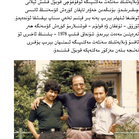
ۋىلايەتلىك سەنئەت مەكتىپىگە ئوقۇغۇچى قوبۇل قىلىش ئېلانى
چىقىرىلىدۇ. بۇنىڭدىن خەۋەر تاپقان كۈرەش كۆسەننىڭ ئانىسى
ئوغلىغا ئىلھام بېرىپ يەنە بىر قېتىم تەلەي سىناپ بېقىشقا ئۈندەيدۇ.
ئۇرۇق - تۇغقان ۋە قولۇم - قوشنىلارمۇ كۈرەش كۆسەنگە ھەر
تەرەپتىن مەدەت بېرىدۇ. شۇنداق قىلىپ 1978 - يىلىنىڭ ئاخىرى ئۇ
ئاقسۇ ۋىلايەتلىك سەنئەت مەكتىپىگە ئىمتىھان بېرىپ يۇقىرى
نەتىجە بىلەن مەزكۇر مەكتەپكە قوبۇل قىلىنىدۇ.