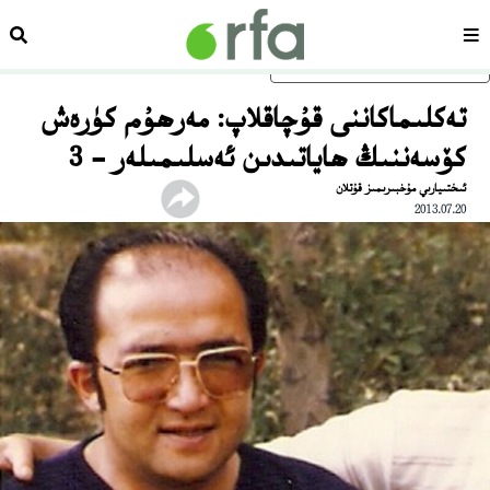
سەھىپە
ئىزد
ئاساسلىق مەزمۇنغا ئاتلاڭ
تەكلىماكاننى قۇچاقلاپ: مەرھۇم كۈرەش
كۆسەننىڭ ھاياتىدىن ئەسلىمىلەر - 3
ئىختىيارىي مۇخبىرىمىز قۇتلان
2013.07.20