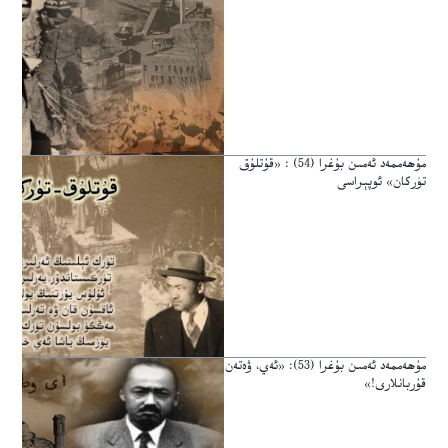
مۇھەممەد ئەمىن بۇغرا (54) : «قۇتلۇق
تۈركان» ئوپېراسى
مۇھەممەد ئەمىن بۇغرا (53): «ئەي، ۋەتەن
قۇربانلارى!»