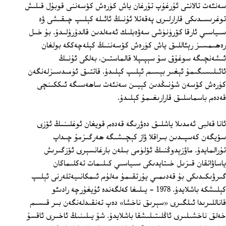
سەنئەت تالانتى ئۇرغۇپ تۇرغان ياش كۈرەش كۆسەننى قوبۇل قىلىش
توغرىسىدىكى قارارلىرى پەقەتلا ئۇنىڭ ئائىلە كېلىپ چىقىشى ۋە
سىياسىي ئارقا كۆرۈنۈشى سەۋەبلىك ئەمەلدىن قالدۇرۇلىدۇ. بۇ خىل
رەھىمسىز رېئاللىق ياش كۈرەش كۆسەننىڭ كېلەچەككە بولغان
ئىشەنچىگە سوغۇق سۇ سېپىپلا قالماستىن، بەلكى ئۇنىڭ
ئائىلىسىگىمۇ ئېغىر بېسىم ئېلىپ كېلىدۇ. قاتتىق ئۈمىدسىزلەنگەن
كۈرەش كۆسەن شۇنىڭدىن كېيىن سەنئەت ساھەسىگە ئىككىنچى
قەدەم باسماسلىق قارارىغىمۇ كېلىدۇ.
ئانا قەلبى ئەمدىلا ياشلىق دەۋرىگە قەدەم قويغان ئوغلىنىڭ ئۆزى
سۆيگەن كەسپىدىن بىراقلا ۋاز كېچىشىگە ھەرگىزمۇ چىداپ
تۇرالمايدۇ. ماۋزېدوڭنىڭ ئۆلۈمى بىلەن بارغانسېرى ئۆزگىرىش
ياساۋاتقان قىزىل خىتايدىكى سىياسىي كىلىمات تەكلىماكان
گىرۋىكىدىكى بۇ قەدىمىي يۇرتقىمۇ مەلۇم ئىمكانىيەتلەرنى ئېلىپ
كېلىشكە باشلايدۇ. 1978 - يىلىغا كەلگەندە ئۇيغۇرچە رادىئو
قاناللىرىدا ئىلگىرى «سېرىق ناخشا» دەپ تەنقىدلەنگەن بىر قىسىم
خەلق ناخشىلىرى ئاڭلىتىلىشقا باشلايدۇ. شۇ يىلىنىڭ ئاخىرى ئاقسۇ