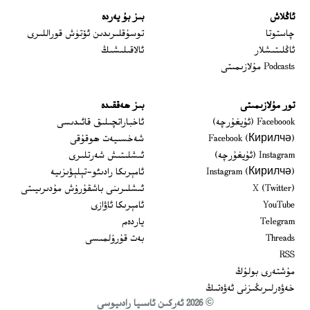
ئاڭلاش
بىز بۇ يەردە
 window
چاستوتا
توسۇقلىرىدىن ئۆتۈش قوراللىرى
ئاڭلىتىشلار
ئالاقىلىشىڭ
Podcasts مۇلازىمىتى
تور مۇلازىمىتى
بىز ھەققىدە
Opens in new window
Faceboook (ئۇيغۇرچە)
ئاخباراتچىلىق قائىدىسى
Opens in new window
Facebook (Кирилчә)
شەخسىيەت ھوقۇقى
Opens in new window
Instagram (ئۇيغۇرچە)
ئىشلىتىش شەرتلىرى
Opens in new window
Instagram (Кирилчә)
ئامېرىكا رادىئو-تېلېۋىزىيە
window
Opens in new window
X (Twitter)
ئىشلىرىنى باشقۇرۇش مۇدىرىيىتى
Opens in new window
Opens in new window
YouTube
ئامېرىكا ئاۋازى
Opens in new window
Telegram
ياردەم
Opens in new window
Threads
بەت قۇرۇلمىسى
RSS
مۇشتەرى بولۇڭ
خەۋەرلىرىڭىزنى ئەۋەتىڭ
© 2026 ئەركىن ئاسىيا رادىيوسى