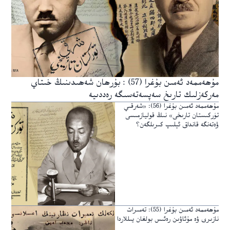
مۇھەممەد ئەمىن بۇغرا (57) : بۇرھان شەھىدىنىڭ خىتاي
مەركەزلىك تارىخ سەپسەتەسىگە رەددىيە
مۇھەممەد ئەمىن بۇغرا (56): «شەرقىي
تۈركىستان تارىخى» نىڭ قوليازمىسى
ۋەتەنگە قانداق ئېلىپ كىرىلگەن؟
مۇھەممەد ئەمىن بۇغرا (55): تەمىرات
نازىرى ۋە مۇئاۋىن رەئىس بولغان يىللاردا