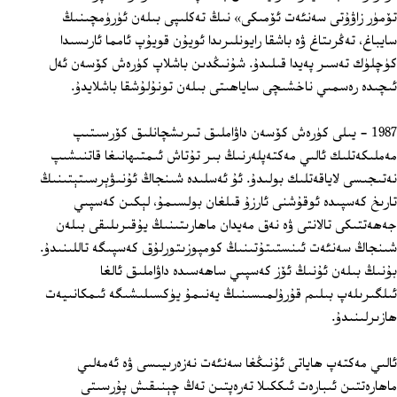
تۆمۈر زاۋۇتى سەنئەت ئۆمىكى» نىڭ تەكلىپى بىلەن ئۈرۈمچىنىڭ
سايباغ، تەڭرىتاغ ۋە باشقا رايونلىرىدا ئويۇن قويۇپ ئامما ئارىسىدا
كۈچلۈك تەسىر پەيدا قىلىدۇ. شۇنىڭدىن باشلاپ كۈرەش كۆسەن ئەل
ئىچىدە رەسمىي ناخشىچى ساياھىتى بىلەن تونۇلۇشقا باشلايدۇ.
1987 - يىلى كۈرەش كۆسەن داۋاملىق تىرىشچانلىق كۆرسىتىپ
مەملىكەتلىك ئالىي مەكتەپلەرنىڭ بىر تۇتاش ئىمتىھانىغا قاتنىشىپ
نەتىجىسى لاياقەتلىك بولىدۇ. ئۇ ئەسلىدە شىنجاڭ ئۇنىۋېرسىتېتىنىڭ
تارىخ كەسپىدە ئوقۇشنى ئارزۇ قىلغان بولسىمۇ، لېكىن كەسپىي
جەھەتتىكى تالانتى ۋە نەق مەيدان ماھارىتىنىڭ يۇقىرىلىقى بىلەن
شىنجاڭ سەنئەت ئىنستىتۇتىنىڭ كومپوزىتورلۇق كەسپىگە تاللىنىدۇ.
بۇنىڭ بىلەن ئۇنىڭ ئۆز كەسپىي ساھەسىدە داۋاملىق ئالغا
ئىلگىرىلەپ بىلىم قۇرۇلمىسىنىڭ يەنىمۇ يۈكسىلىشىگە ئىمكانىيەت
ھازىرلىنىدۇ.
ئالىي مەكتەپ ھاياتى ئۇنىڭغا سەنئەت نەزەرىيىسى ۋە ئەمەلىي
ماھارەتتىن ئىبارەت ئىككىلا تەرەپتىن تەڭ چېنىقىش پۇرسىتى