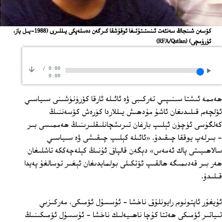
كۆسەن شىنجاڭ سەنئەت ئىنستىتۇتىغا ئوقۇشقا كىرگەن دەسلەپكى يىللىرى (1988-يىل ياز،
ئۈرۈمچى)
(RFA/Qutlan)
/
0:00
0:00
ھەممە ئىشتا سىنىپىي تەركىبى ۋە ئائىلە ئارقا كۆرۈنۈشىنى سىياسىي
ئۆلچەم قىلىدىغان ئاشۇ مۇدھىش يىللاردا كۈرەش كۆسەننىڭ
كەلگۈسى ئۈچۈن ئېلىپ بارغان تىرىشچانلىقلىرىنىڭ ھەممىسى بىر
- بىرلەپ يوققا چىقىدۇ. «ئائىلە كېلىپ چىقىشى ۋە سىياسىي
سالاھىيىتى پاك ئەمەس» دېگەن قالپاق ئۇنىڭ كېلەچەككە تاشلىغان
ھەر بىر قەدىمىگە ھالقىپ ئۆتكىلى بولمايدىغان ئېغىر توسالغۇ پەيدا
قىلىدۇ.
ئۇيغۇر ئاپتونوم رايونلۇق ناخشا - ئۇسسۇل ئۆمىكى، مەركىزىي
تىياتىر ئۆمىكى ھەتتا كۇچا ناھىيەلىك ناخشا - ئۇسسۇل ئۆمىكىنىڭ