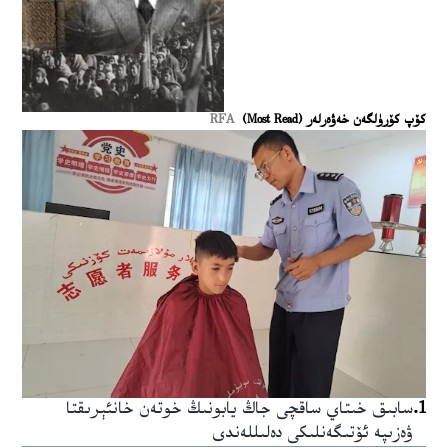
كۆپ كۆرۈلگەن خەۋەرلەر (Most Read)
RFA
1
.
سابىق خىتاي ساقچى جاڭ يابونىڭ خوتەن خانئېرىقتا
ۋەزىپە ئۆتىگەنلىكى دەلىللەندى