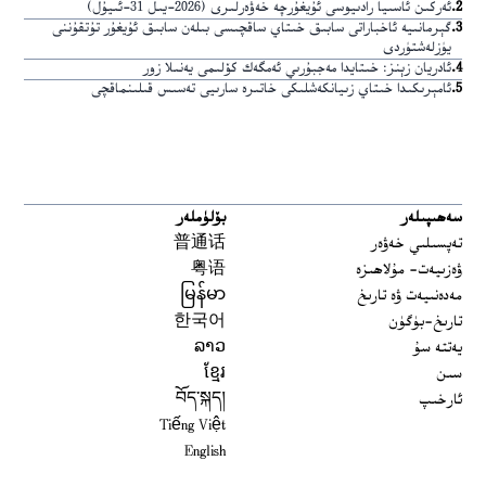
2
.
ئەركىن ئاسىيا رادىيوسى ئۇيغۇرچە خەۋەرلىرى (2026-يىل 31-ئىيۇل)
3
.
گېرمانىيە ئاخباراتى سابىق خىتاي ساقچىسى بىلەن سابىق ئۇيغۇر تۇتقۇننى
يۈزلەشتۈردى
4
.
ئادريان زېنز: خىتايدا مەجبۇرىي ئەمگەك كۆلىمى يەنىلا زور
5
.
ئامېرىكىدا خىتاي زىيانكەشلىكى خاتىرە سارىيى تەسىس قىلىنماقچى
سەھىپىلەر
بۆلۈملەر
تەپسىلىي خەۋەر
普通话
ۋەزىيەت- مۇلاھىزە
粤语
مەدەنىيەت ۋە تارىخ
မြန်မာ
تارىخ-بۈگۈن
한국어
يەتتە سۇ
ລາວ
سىن
ខ្មែរ
ئارخىپ
བོད་སྐད།
Tiếng Việt
English