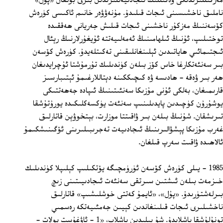
مەزگىللىرىدىكى ۋەكىللىك ئىجادىيەتلىرىدىن بىرى بولغان «پۇل»
ناملىق ناخشىسىنى ئىجات قىلىدۇ. مۇنەۋۋەر خانىم ئاكىسى كۈرەش
كۆسەننىڭ مەزكۇر ناخشىنى ئىجات قىلىش جەريانى ھەققىدە
توختىلىپ، ئۇنىڭ ئىلھامىنىڭ ئەمەلىيەتتە ئۇيغۇرلارنىڭ رېئال
ئىجتىمائىي ھاياتىدىن ئېلىنغانلىقىنى تەكىتلەيدۇ. كۈرەش كۆسەن
بىر سەنئەتكارغا خاس كۆز بىلەن كۈندىلىك تۇرمۇشتا ئۇچرايدىغان
ھەر بىر ۋەقە - ھادىسە ۋە كىچىككىنە دېتاللارغىمۇ ئېتىبارسىز
قارىمىغان، بەلكى ئۇنى مۇزىكا سەنئىتىنىڭ ئىپادە جەھەتتىكى
يوشۇرۇن كۈچىدىن پايدىلىنىپ سەنئەت يۈكسەكلىكىدە يورۇتۇشقا
تىرىشقان. شۇنىڭ بىلەن بىر ۋاقىتتا موزارت، بېتخوۋېن قاتارلىق
غەرب مۇزىكا پېشۋالىرىنىڭ ئىجادىيەت تەجرىبىلىرىنى ئۆگىنىشكىمۇ
ئالاھىدە ۋاقىت سەرپ قىلغان.
1985 - يىلى كۈرەش كۆسەن ئۈرۈمچىگە يۆتكىلىپ كېلىپلا كۈندىلىك
خىزمەت بىلەن ئىشتىن سىرتقى سەنئەت ئىجادىيىتىنى زىچ
بىرلەشتۈرىدۇ. «پۇل»، «ئايمۇ كەتتى خوشلىشىپ» قاتارلىق
ناخشىلىرى ئىجات قىلىنغاندىن كېيىن جەمئىيەتكە رەسمىي
تونۇلۇشقا باشلايدۇ. شۇ يىلىدىن باشلاپ، «1 - ئاۋغۇست پولات -