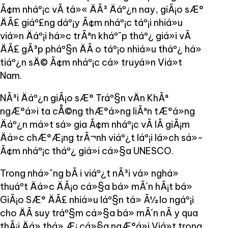
Ã¢m nháº¡c vÃ tá»« ÄÃ³ Äáº¿n nay, giÃ¡o sÆ°
ÄÃ£ giáº£ng dáº¡y Ã¢m nháº¡c táº¡i nhiá»u
viá»n Äáº¡i há»c trÃªn kháº¯p tháº¿ giá»i vÃ
ÄÃ£ gÃ³p pháº§n ÄÃ o táº¡o nhiá»u tháº¿ há»
tiáº¿n sÄ© Ã¢m nháº¡c cá» truyá»n Viá»t
Nam.
NÃ³i Äáº¿n giÃ¡o sÆ° Tráº§n vÄn KhÃª
ngÆ°á»i ta cÅ©ng thÆ°á»ng liÃªn tÆ°á»ng
Äáº¿n má»t sá»­ gia Ã¢m nháº¡c vÃ lÃ giÃ¡m
Äá»c chÆ°Æ¡ng trÃ¬nh viáº¿t láº¡i lá»ch sá»­
Ã¢m nháº¡c tháº¿ giá»i cá»§a UNESCO.
Trong nhá»¯ng bÃ i viáº¿t nÃ³i vá» nghá»
thuáº­t Äá»c ÄÃ¡o cá»§a bá» mÃ´n hÃ¡t bá»
GiÃ¡o SÆ° ÄÃ£ nhiá»u láº§n tá» Ã½ lo ngáº¡i
cho ÄÃ suy tráº§m cá»§a bá» mÃ´n nÃ y qua
thÃ¡i Äá» thá» Æ¡ cá»§a ngÆ°á»i Viá»t trong