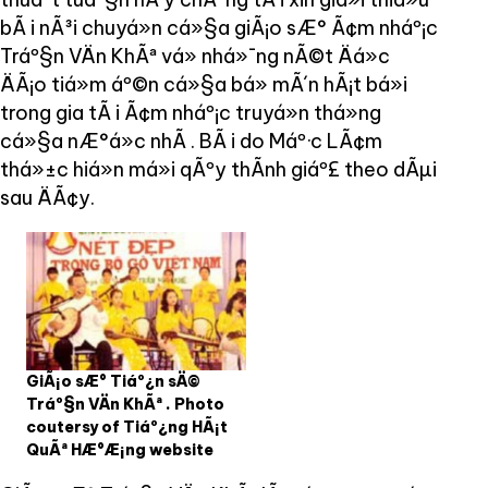
bÃ i nÃ³i chuyá»n cá»§a giÃ¡o sÆ° Ã¢m nháº¡c
Tráº§n VÄn KhÃª vá» nhá»¯ng nÃ©t Äá»c
ÄÃ¡o tiá»m áº©n cá»§a bá» mÃ´n hÃ¡t bá»i
trong gia tÃ i Ã¢m nháº¡c truyá»n thá»ng
cá»§a nÆ°á»c nhÃ . BÃ i do Máº·c LÃ¢m
thá»±c hiá»n má»i qÃºy thÃ­nh giáº£ theo dÃµi
sau ÄÃ¢y.
GiÃ¡o sÆ° Tiáº¿n sÄ©
Tráº§n VÄn KhÃª . Photo
coutersy of Tiáº¿ng HÃ¡t
QuÃª HÆ°Æ¡ng website