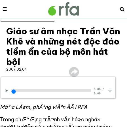
Nội dung
Tì
Bỏ qua nội dung chính
Giáo sư âm nhạc Trần Văn
Khê và những nét độc đáo
tiềm ẩn của bộ môn hát
bội
2007.02.04
0:00
/
0:00
Máº·c LÃ¢m, phÃ³ng viÃªn ÄÃ i RFA
Trong chÆ°Æ¡ng trÃ¬nh vÄn há»c nghá»
thuáº­t tuáº§n nÃ y chÃºng tÃ´i xin giá»i thiá»u