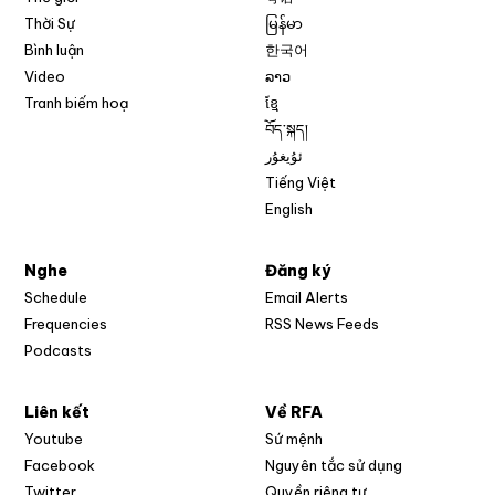
Thời Sự
မြန်မာ
Bình luận
한국어
Video
ລາວ
Tranh biếm hoạ
ខ្មែ
བོད་སྐད།
ئۇيغۇر
Tiếng Việt
English
Nghe
Đăng ký
Schedule
Email Alerts
Opens in new w
Frequencies
RSS News Feeds
Podcasts
Liên kết
Về RFA
Opens in new window
Youtube
Sứ mệnh
Opens in new window
Facebook
Nguyên tắc sử dụng
Opens in new window
Twitter
Quyền riêng tư