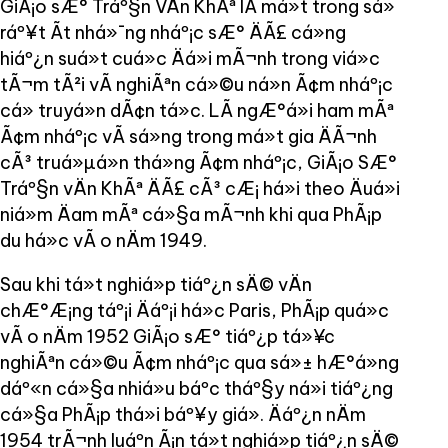
GiÃ¡o sÆ° Tráº§n VÄn KhÃª lÃ má»t trong sá»
ráº¥t Ã­t nhá»¯ng nháº¡c sÆ° ÄÃ£ cá»ng
hiáº¿n suá»t cuá»c Äá»i mÃ¬nh trong viá»c
tÃ¬m tÃ²i vÃ nghiÃªn cá»©u ná»n Ã¢m nháº¡c
cá» truyá»n dÃ¢n tá»c. LÃ ngÆ°á»i ham mÃª
Ã¢m nháº¡c vÃ sá»ng trong má»t gia ÄÃ¬nh
cÃ³ truá»µá»n thá»ng Ã¢m nháº¡c, GiÃ¡o SÆ°
Tráº§n vÄn KhÃª ÄÃ£ cÃ³ cÆ¡ há»i theo Äuá»i
niá»m Äam mÃª cá»§a mÃ¬nh khi qua PhÃ¡p
du há»c vÃ o nÄm 1949.
Sau khi tá»t nghiá»p tiáº¿n sÄ© vÄn
chÆ°Æ¡ng táº¡i Äáº¡i há»c Paris, PhÃ¡p quá»c
vÃ o nÄm 1952 GiÃ¡o sÆ° tiáº¿p tá»¥c
nghiÃªn cá»©u Ã¢m nháº¡c qua sá»± hÆ°á»ng
dáº«n cá»§a nhiá»u báº­c tháº§y ná»i tiáº¿ng
cá»§a PhÃ¡p thá»i báº¥y giá». Äáº¿n nÄm
1954 trÃ¬nh luáº­n Ã¡n tá»t nghiá»p tiáº¿n sÄ©