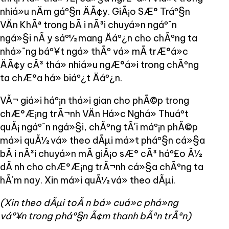
nhiá»u nÄm gáº§n ÄÃ¢y. GiÃ¡o SÆ° Tráº§n
VÄn KhÃª trong bÃ i nÃ³i chuyá»n ngáº¯n
ngá»§i nÃ y sáº½ mang Äáº¿n cho chÃºng ta
nhá»¯ng báº¥t ngá» thÃº vá» mÃ trÆ°á»c
ÄÃ¢y cÃ³ thá» nhiá»u ngÆ°á»i trong chÃºng
ta chÆ°a há» biáº¿t Äáº¿n.
VÃ¬ giá»i háº¡n thá»i gian cho phÃ©p trong
chÆ°Æ¡ng trÃ¬nh VÄn Há»c Nghá» Thuáº­t
quÃ¡ ngáº¯n ngá»§i, chÃºng tÃ´i máº¡n phÃ©p
má»i quÃ½ vá» theo dÃµi má»t pháº§n cá»§a
bÃ i nÃ³i chuyá»n mÃ giÃ¡o sÆ° cÃ³ háº£o Ã½
dÃ nh cho chÆ°Æ¡ng trÃ¬nh cá»§a chÃºng ta
hÃ´m nay. Xin má»i quÃ½ vá» theo dÃµi.
(Xin theo dÃµi toÃ n bá» cuá»c phá»ng
váº¥n trong pháº§n Ã¢m thanh bÃªn trÃªn)