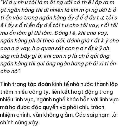
"Ví d
ụ nh
ư tôi là m
ột ng
ười có th
ể l
ập ra m
ột ngân hàng thì dĩ nhiên là khi m
ọi ng
ười b
ỏ
ti
ền vào trong ngân hàng
ấy đ
ể đ
ầu t
ư, tôi s
ẽ l
ấy s
ố ti
ền
ấy đ
ể tôi t
ự cho tôi vay, r
ồi tôi
mu
ốn làm gì thì làm. Đáng l
ẽ, khi cho vay,
ngân hàng ph
ải theo dõi, đánh giá r
ất k
ỹ cho
con n
ợ vay, h
ọ quan sát con n
ợ r
ất k
ỹ nh
ưng mà bây gi
ờ, khi con n
ợ là ch
ủ qúi ông
ngân hàng thì quí ông ngân hàng ph
ải xì ti
ền
cho nó".
Tình trạng tập đoàn kinh tế nhà nước thành lập
thêm nhiều công ty, liên kết hoạt động trong
nhiều lĩnh vực, ngành nghề khác hẳn với lĩnh vực
mà họ được độc quyền và phải chịu trách
nhiệm chính, vẫn không giảm. Các sai phạm tài
chính cũng vậy.