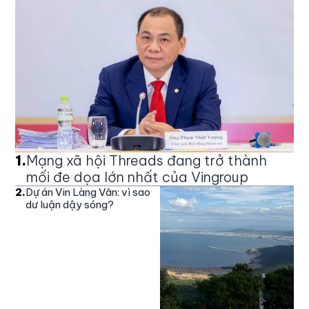
1
.
Mạng xã hội Threads đang trở thành
mối đe dọa lớn nhất của Vingroup
2
.
Dự án Vin Làng Vân: vì sao
dư luận dậy sóng?