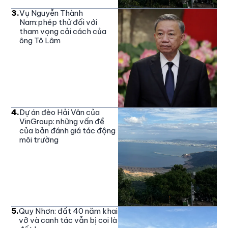
3
.
Vụ Nguyễn Thành
Nam:phép thử đối với
tham vọng cải cách của
ông Tô Lâm
4
.
Dự án đèo Hải Vân của
VinGroup: những vấn đề
của bản đánh giá tác động
môi trường
5
.
Quy Nhơn: đất 40 năm khai
vỡ và canh tác vẫn bị coi là