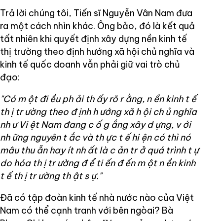
Trả lời chúng tôi, Tiến sĩ Nguyễn Vân Nam đưa
ra một cách nhìn khác. Ông bảo, đó là kết quả
tất nhiên khi quyết định xây dựng nền kinh tế
thị trường theo định hướng xã hội chủ nghĩa và
kinh tế quốc doanh vẫn phải giữ vai trò chủ
đạo:
"Có m
ột đi
ều ph
ải th
ấy rõ r
ằng, n
ền kinh t
ế
th
ị tr
ường theo đ
ịnh h
ướng xã h
ội ch
ủ nghĩa
nh
ư Vi
ệt Nam đang c
ố g
ắng xây d
ựng, v
ới
nh
ững nguyên t
ắc và th
ực t
ế hi
ện có thì nó
mâu thu
ẫn hay ít nh
ất là c
ản tr
ở quá trình t
ự
do hóa th
ị tr
ường đ
ể ti
ến đ
ến m
ột n
ền kinh
t
ế th
ị tr
ường th
ật s
ự."
Đã có tập đoàn kinh tế nhà nước nào của Việt
Nam có thể cạnh tranh với bên ngòai? Bà