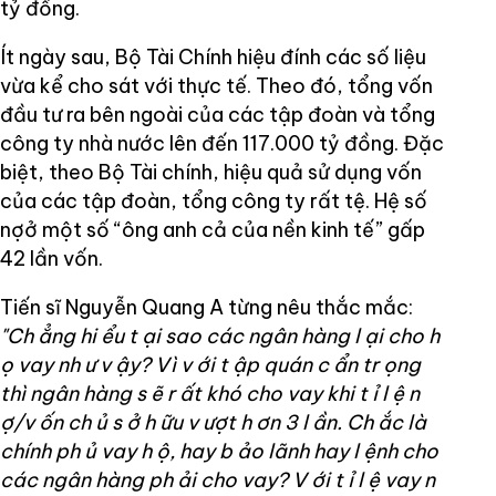
tỷ đồng.
Ít ngày sau, Bộ Tài Chính hiệu đính các số liệu
vừa kể cho sát với thực tế. Theo đó, tổng vốn
đầu tư ra bên ngoài của các tập đoàn và tổng
công ty nhà nước lên đến 117.000 tỷ đồng. Đặc
biệt, theo Bộ Tài chính, hiệu quả sử dụng vốn
của các tập đoàn, tổng công ty rất tệ. Hệ số
nợở một số “ông anh cả của nền kinh tế” gấp
42 lần vốn.
Tiến sĩ Nguyễn Quang A từng nêu thắc mắc:
"Ch
ẳng hi
ểu t
ại sao các ngân hàng l
ại cho h
ọ vay nh
ư v
ậy? Vì v
ới t
ập quán c
ẩn tr
ọng
thì ngân hàng s
ẽ r
ất khó cho vay khi t
ỉ l
ệ n
ợ/v
ốn ch
ủ s
ở h
ữu v
ượt h
ơn 3 l
ần. Ch
ắc là
chính ph
ủ vay h
ộ, hay b
ảo lãnh hay l
ệnh cho
các ngân hàng ph
ải cho vay? V
ới t
ỉ l
ệ vay n