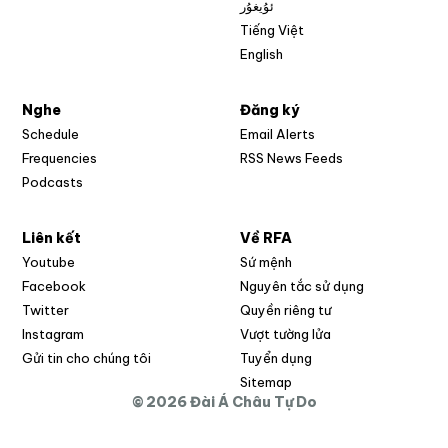
ئۇيغۇر
Tiếng Việt
English
Nghe
Đăng ký
Schedule
Email Alerts
Opens in new w
Frequencies
RSS News Feeds
Podcasts
Liên kết
Về RFA
Opens in new window
Youtube
Sứ mệnh
Opens in new window
Facebook
Nguyên tắc sử dụng
Opens in new window
Twitter
Quyền riêng tư
Opens in new window
Instagram
Vượt tường lửa
Opens in new window
Gửi tin cho chúng tôi
Tuyển dụng
Opens in new window
Sitemap
© 2026 Đài Á Châu Tự Do