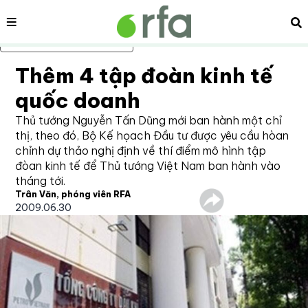
Nội dung
Tì
Bỏ qua nội dung chính
Thêm 4 tập đoàn kinh tế
quốc doanh
Thủ tướng Nguyễn Tấn Dũng mới ban hành một chỉ
thị, theo đó, Bộ Kế họach Đầu tư được yêu cầu hòan
chỉnh dự thảo nghị định về thí điểm mô hình tập
đòan kinh tế để Thủ tướng Việt Nam ban hành vào
tháng tới.
Trân Văn, phóng viên RFA
2009.06.30