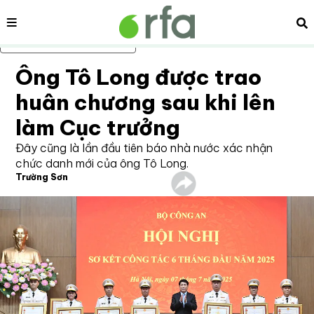
Nội dung
Tì
Bỏ qua nội dung chính
Ông Tô Long được trao
huân chương sau khi lên
làm Cục trưởng
Đây cũng là lần đầu tiên báo nhà nước xác nhận
chức danh mới của ông Tô Long.
Trường Sơn