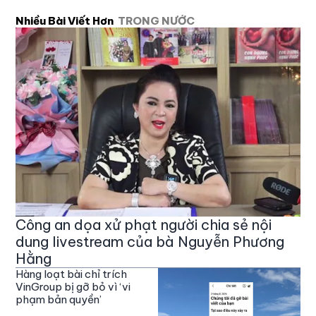
Nhiều Bài Viết Hơn
TRONG NƯỚC
Công an dọa xử phạt người chia sẻ nội
dung livestream của bà Nguyễn Phương
Hằng
Hàng loạt bài chỉ trích
VinGroup bị gỡ bỏ vì ‘vi
phạm bản quyền’