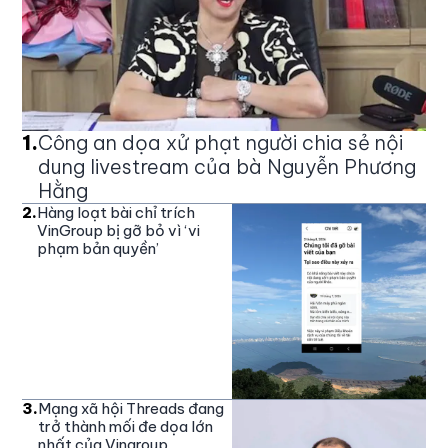
1
.
Công an dọa xử phạt người chia sẻ nội
dung livestream của bà Nguyễn Phương
Hằng
2
.
Hàng loạt bài chỉ trích
VinGroup bị gỡ bỏ vì ‘vi
phạm bản quyền’
3
.
Mạng xã hội Threads đang
trở thành mối đe dọa lớn
nhất của Vingroup