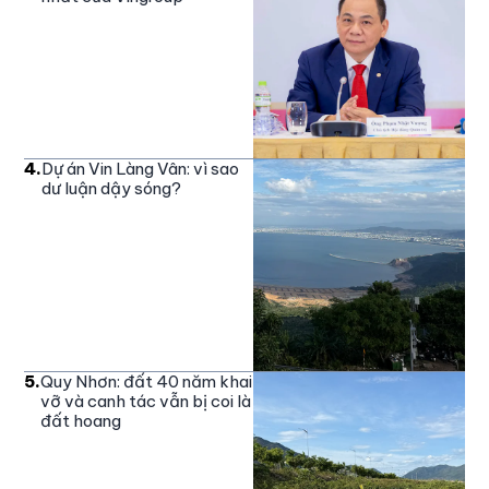
4
.
Dự án Vin Làng Vân: vì sao
dư luận dậy sóng?
5
.
Quy Nhơn: đất 40 năm khai
vỡ và canh tác vẫn bị coi là
đất hoang