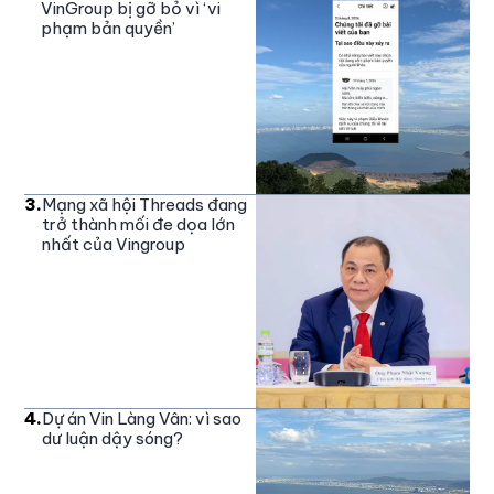
VinGroup bị gỡ bỏ vì ‘vi
phạm bản quyền’
3
.
Mạng xã hội Threads đang
trở thành mối đe dọa lớn
nhất của Vingroup
4
.
Dự án Vin Làng Vân: vì sao
dư luận dậy sóng?