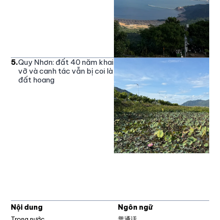
5
.
Quy Nhơn: đất 40 năm khai
vỡ và canh tác vẫn bị coi là
đất hoang
Nội dung
Ngôn ngữ
Trong nước
普通话