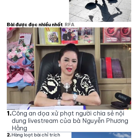
Bài được đọc nhiều nhất
RFA
1
.
Công an dọa xử phạt người chia sẻ nội
dung livestream của bà Nguyễn Phương
Hằng
2
.
Hàng loạt bài chỉ trích