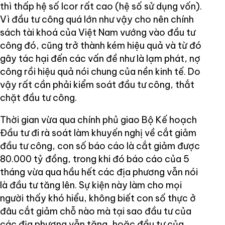
thì thấp hệ số Icor rất cao (hệ số sử dụng vốn).
Vì đầu tư công quá lớn như vậy cho nên chính
sách tài khoá của Việt Nam vướng vào đầu tư
công đó, cũng trở thành kém hiệu quả và từ đó
gây tác hại đến các vấn đề như là lạm phát, nợ
công rồi hiệu quả nói chung của nền kinh tế. Do
vậy rất cần phải kiểm soát đầu tư công, thắt
chặt đầu tư công.
Thời gian vừa qua chính phủ giao Bộ Kế hoạch
Đầu tư đi rà soát làm khuyến nghị về cắt giảm
đầu tư công, con số báo cáo là cắt giảm được
80.000 tỷ đồng, trong khi đó báo cáo của 5
tháng vừa qua hầu hết các địa phương vẫn nói
là đầu tư tăng lên. Sự kiện này làm cho mọi
người thấy khó hiểu, không biết con số thực ở
đâu cắt giảm chỗ nào mà tại sao đầu tư của
các địa phương vẫn tăng, hoặc đầu tư của