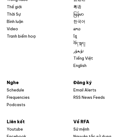
Thế giới
粤语
Thời Sự
မြန်မာ
Bình luận
한국어
Video
ລາວ
Tranh biếm hoạ
ខ្មែ
བོད་སྐད།
ئۇيغۇر
Tiếng Việt
English
Nghe
Đăng ký
Schedule
Email Alerts
Opens in new w
Frequencies
RSS News Feeds
Podcasts
Liên kết
Về RFA
Opens in new window
Youtube
Sứ mệnh
Opens in new window
Facebook
Nguyên tắc sử dụng