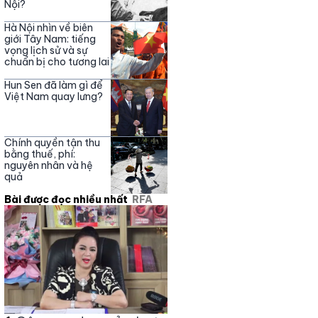
Nội?
Hà Nội nhìn về biên
giới Tây Nam: tiếng
vọng lịch sử và sự
chuẩn bị cho tương lai
Hun Sen đã làm gì để
Việt Nam quay lưng?
Chính quyền tận thu
bằng thuế, phí:
nguyên nhân và hệ
quả
Bài được đọc nhiều nhất
RFA