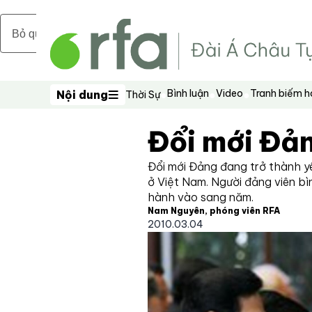
Bỏ qua nội dung chính
Bình luận
Video
Tranh biếm 
Nội dung
Thời Sự
Nội dung
Đổi mới Đản
Đổi mới Đảng đang trở thành yê
ở Việt Nam. Người đảng viên bìn
hành vào sang năm.
Nam Nguyên, phóng viên RFA
2010.03.04