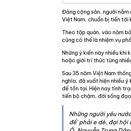
Đảng cộng sản, người nắm gi
Việt Nam, chuẩn bị tiến tới 
Theo tập quán, vào năm bản
cũng có thể là nhiệm vụ ph
Những ý kiến này nhiều khi 
hoặc giới trí thức từng nh
Sau 35 năm Việt Nam thống 
nghĩa, đã xuất hiện nhiều ý
để tồn tại. Hiện nay tình tr
tiến bộ chậm, đời sống đạo
Những người yêu nước 
đề' phải e dè, đại hội
Ô. Nguyễn Trung Dân