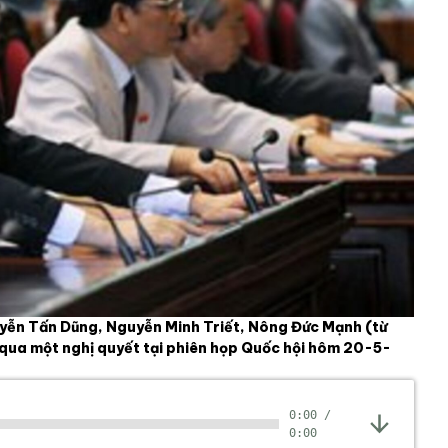
yễn Tấn Dũng, Nguyễn Minh Triết, Nông Đức Mạnh (từ
 qua một nghị quyết tại phiên họp Quốc hội hôm 20-5-
0:00
/
0:00