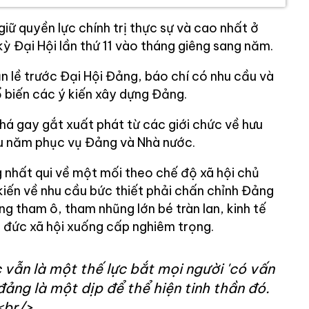
ữ quyền lực chính trị thực sự và cao nhất ở
kỳ Đại Hội lần thứ 11 vào tháng giêng sang năm.
 lề trước Đại Hội Đảng, báo chí có nhu cầu và
ổ biến các ý kiến xây dựng Đảng.
khá gay gắt xuất phát từ các giới chức về hưu
iều năm phục vụ Đảng và Nhà nước.
nhất qui về một mối theo chế độ xã hội chủ
 kiến về nhu cầu bức thiết phải chấn chỉnh Đảng
ạng tham ô, tham nhũng lớn bé tràn lan, kinh tế
 đức xã hội xuống cấp nghiêm trọng.
vẫn là một thế lực bắt mọi người 'có vấn
 đảng là một dịp để thể hiện tinh thần đó.
<br/>