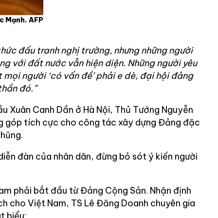
c Mạnh. AFP
hức đấu tranh nghị trường, nhưng những người
ng với đất nước vẫn hiện diện. Những người yêu
 mọi người ‘có vấn đề’ phải e dè, đại hội đảng
thần đó.”
đầu Xuân Canh Dần ở Hà Nội, Thủ Tướng Nguyễn
ng góp tích cực cho công tác xây dựng Đảng đặc
nhũng.
diễn đàn của nhân dân, đừng bỏ sót ý kiến người
Nam phải bắt đầu từ Đảng Cộng Sản. Nhận định
ách cho Việt Nam, TS Lê Đăng Doanh chuyên gia
t biểu: