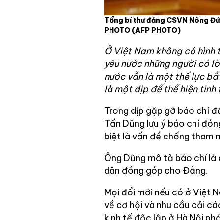
Tổng bí thư đảng CSVN Nông Đứ
PHOTO
(AFP PHOTO)
Ở Việt Nam không có hình t
yêu nước những người có lò
nước vẫn là một thế lực bắt
là một dịp để thể hiện tinh 
Trong dịp gặp gỡ báo chí 
Tấn Dũng lưu ý báo chí đó
biệt là vấn đề chống tham 
Ông Dũng mô tả báo chí là 
dân đóng góp cho Đảng.
Mọi đổi mới nếu có ở Việt 
về cơ hội và nhu cầu cải c
kinh tế độc lập ở Hà Nội phá