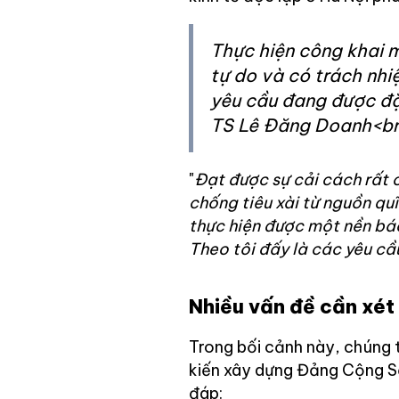
Thực hiện công khai 
tự do và có trách nhi
yêu cầu đang được đặ
TS Lê Đăng Doanh<br
"
Đạt được sự cải cách rất 
chống tiêu xài từ nguồn qu
thực hiện được một nền báo
Theo tôi đấy là các yêu cầ
Nhiều vấn đề cần xét 
Trong bối cảnh này, chúng 
kiến xây dựng Đảng Cộng S
đáp: